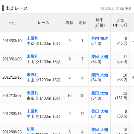
出走レース
2013/3/11 00:00
騎手
人気
日付
レース
着順
馬番
(オッズ)
(斤量)
未勝利
丹内 祐次
8
2013/03/10
9
1
(46.7)
中京 ダ1200m 16頭
(54.0)
未勝利
柴田 大知
11
2013/01/05
9
7
(57.4)
中山 ダ1200m 16頭
(54.0)
未勝利
柴田 大知
10
2012/12/16
5
8
(63.2)
中山 ダ1200m 16頭
(54.0)
未勝利
柴田 大知
13
2012/10/07
16
18
(152.8)
東京 芝1400m 18頭
(54.0)
未勝利
柴田 大知
8
2012/09/15
9
12
(50.6)
中山 芝1200m 16頭
(54.0)
新馬
柴田 大知
10
2012/08/25
8
4