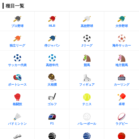
種目一覧
MLB
プロ野球
高校野球
大学野球
独立リーグ
侍ジャパン
Jリーグ
海外サッカー
サッカー代表
高校年代
競馬
地方競馬
ボートレース
大相撲
フィギュア
カーリング
格闘技
ゴルフ
テニス
卓球
F1
バドミントン
バレーボール
ラグビー