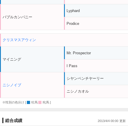
Lyphard
バブルカンパニー
Prodice
クリスマスアウィン
Mr. Prospector
マイニング
I Pass
シヤンペンチヤーリー
ニシノイブ
ニシノカオル
※性別の色分け [
:牡馬
:牝馬 ]
総合成績
2013/4/4 00:00