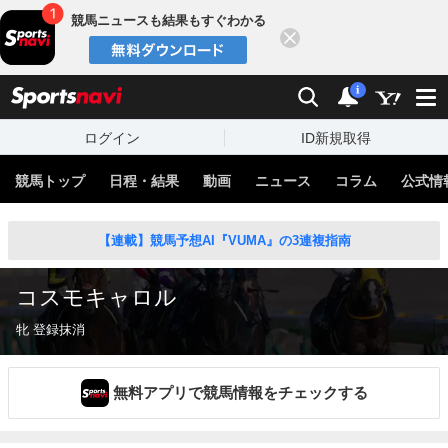
競馬ニュースも結果もすぐわかる
閉じる
スポーツナビ
検索
通知
i
ログイン
ID新規取得
競馬トップ
日程・結果
動画
ニュース
コラム
公式情
【連載】競馬予想AI『VUMA』の3連複指南
コスモキャロル
牝 登録抹消
無料アプリで競馬情報をチェックする