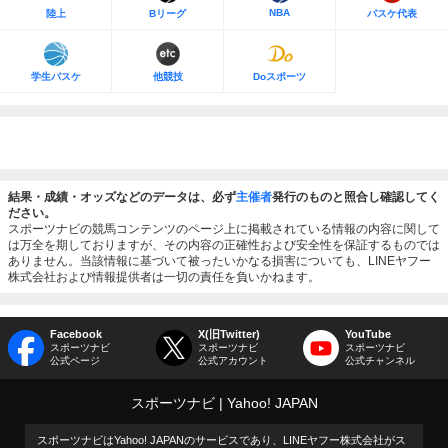
NBA
陸上
Bリーグ
バスケ代表
学生バスケ
他競技
Doスポーツ
結果・成績・オッズなどのデータは、必ず
主催者
発行のものと照合し確認してく
ださい。
スポーツナビの競馬コンテンツのページ上に掲載されている情報の内容に関して
は万全を期しておりますが、その内容の正確性および安全性を保証するものでは
ありません。当該情報に基づいて被ったいかなる損害についても、LINEヤフー
株式会社および情報提供者は一切の責任を負いかねます。
Facebook
X(旧Twitter)
YouTube
スポーツナビ
スポーツナビ
スポーツナビ
公式ページ
公式アカウント
公式チャンネル
スポーツナビ
Yahoo! JAPAN
スポーツナビはYahoo! JAPANのサービスであり、LINEヤフー株式会社がス