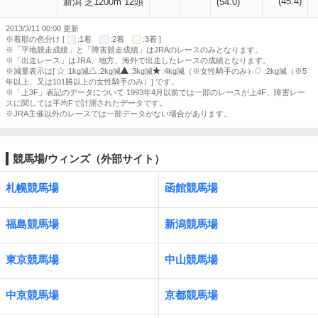
(45.4)
新潟 芝1200m 12頭
(54.0)
2013/3/11 00:00 更新
※着順の色分け [
:1着
:2着
:3着 ]
※「平地競走成績」と「障害競走成績」はJRAのレースのみとなります。
※「出走レース」はJRA、地方、海外で出走したレースの成績となります。
※減量表示は[
:1kg減
:2kg減
:3kg減
:4kg減（※女性騎手のみ）
:2kg減（※5
年以上、又は101勝以上の女性騎手のみ）] です。
※「上3F」表記のデータについて 1993年4月以前では一部のレースが上4F、障害レー
スに関しては平均Fで計測されたデータです。
※JRA主催以外のレースでは一部データがない場合があります。
競馬場/ウィンズ（外部サイト）
札幌競馬場
函館競馬場
福島競馬場
新潟競馬場
東京競馬場
中山競馬場
中京競馬場
京都競馬場