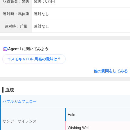
収得賞金：障害
障害：0万円
連対時：馬体重
連対なし
連対時：斤量
連対なし
Agent i に聞いてみよう
コスモキャロル 馬名の意味は？
他の質問をしてみる
血統
バブルガムフェロー
Halo
サンデーサイレンス
Wishing Well