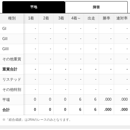
平地
障害
種別
1着
2着
3着
4着～
出走
勝率
連対率
-
-
-
-
-
-
-
GI
-
-
-
-
-
-
-
GII
-
-
-
-
-
-
-
GIII
-
-
-
-
-
-
-
その他重賞
-
-
-
-
-
-
-
重賞合計
-
-
-
-
-
-
-
リステッド
-
-
-
-
-
-
-
その他特別
0
0
0
6
6
.000
.000
平場
0
0
0
6
6
.000
.000
合計
※「総合成績」はJRAのレースのみとなります。