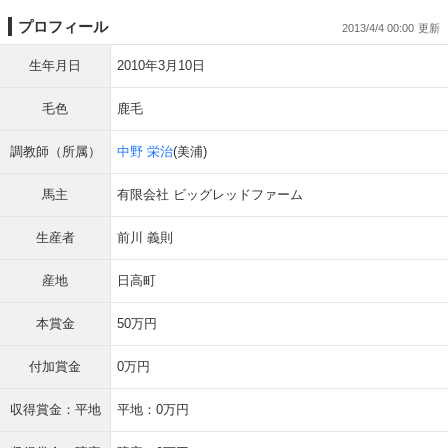
プロフィール
2013/4/4 00:00
生年月日
2010年3月10日
毛色
鹿毛
調教師（所属）
中野 栄治
(美浦)
馬主
有限会社 ビッグレッドファーム
生産者
前川 義則
産地
日高町
本賞金
50万円
付加賞金
0万円
収得賞金：平地
平地：0万円