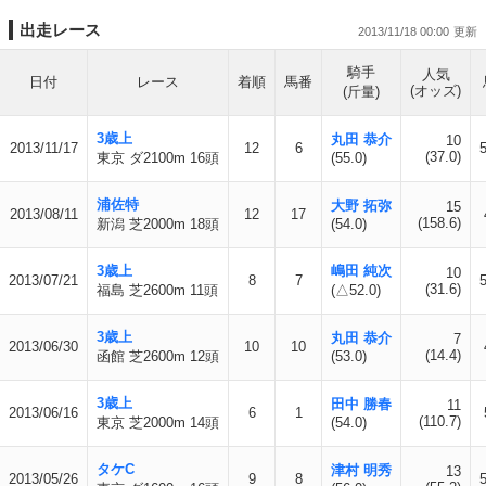
出走レース
2013/11/18 00:00
騎手
人気
日付
レース
着順
馬番
(オッズ)
(斤量)
3歳上
丸田 恭介
10
2013/11/17
12
6
(37.0)
東京 ダ2100m 16頭
(55.0)
浦佐特
大野 拓弥
15
2013/08/11
12
17
(158.6)
新潟 芝2000m 18頭
(54.0)
3歳上
嶋田 純次
10
2013/07/21
8
7
(31.6)
福島 芝2600m 11頭
(△52.0)
3歳上
丸田 恭介
7
2013/06/30
10
10
(14.4)
函館 芝2600m 12頭
(53.0)
3歳上
田中 勝春
11
2013/06/16
6
1
(110.7)
東京 芝2000m 14頭
(54.0)
タケC
津村 明秀
13
2013/05/26
9
8