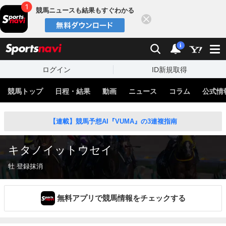
競馬ニュースも結果もすぐわかる
閉じる
スポーツナビ
検索
通知
i
ログイン
ID新規取得
競馬トップ
日程・結果
動画
ニュース
コラム
公式情
【連載】競馬予想AI『VUMA』の3連複指南
キタノイットウセイ
牡 登録抹消
無料アプリで競馬情報をチェックする