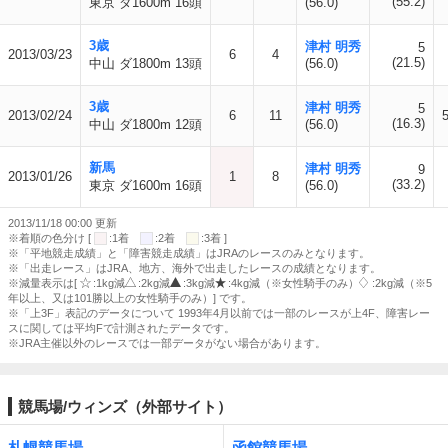
(55.2)
東京 ダ1600m 16頭
(56.0)
3歳
津村 明秀
5
2013/03/23
6
4
(21.5)
中山 ダ1800m 13頭
(56.0)
3歳
津村 明秀
5
2013/02/24
6
11
(16.3)
中山 ダ1800m 12頭
(56.0)
新馬
津村 明秀
9
2013/01/26
1
8
(33.2)
東京 ダ1600m 16頭
(56.0)
2013/11/18 00:00 更新
※着順の色分け [
:1着
:2着
:3着 ]
※「平地競走成績」と「障害競走成績」はJRAのレースのみとなります。
※「出走レース」はJRA、地方、海外で出走したレースの成績となります。
※減量表示は[
:1kg減
:2kg減
:3kg減
:4kg減（※女性騎手のみ）
:2kg減（※5
年以上、又は101勝以上の女性騎手のみ）] です。
※「上3F」表記のデータについて 1993年4月以前では一部のレースが上4F、障害レー
スに関しては平均Fで計測されたデータです。
※JRA主催以外のレースでは一部データがない場合があります。
競馬場/ウィンズ（外部サイト）
札幌競馬場
函館競馬場