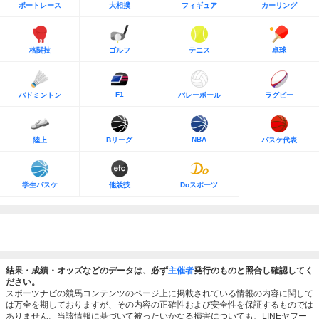
ボートレース
大相撲
フィギュア
カーリング
格闘技
ゴルフ
テニス
卓球
F1
バドミントン
バレーボール
ラグビー
NBA
陸上
Bリーグ
バスケ代表
学生バスケ
他競技
Doスポーツ
結果・成績・オッズなどのデータは、必ず
主催者
発行のものと照合し確認してく
ださい。
スポーツナビの競馬コンテンツのページ上に掲載されている情報の内容に関して
は万全を期しておりますが、その内容の正確性および安全性を保証するものでは
ありません。当該情報に基づいて被ったいかなる損害についても、LINEヤフー