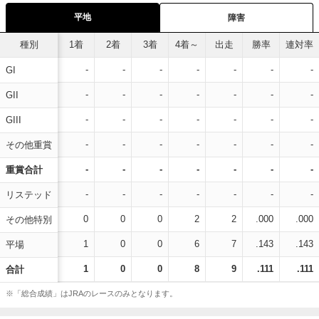
平地
障害
種別
1着
2着
3着
4着～
出走
勝率
連対率
-
-
-
-
-
-
-
GI
-
-
-
-
-
-
-
GII
-
-
-
-
-
-
-
GIII
-
-
-
-
-
-
-
その他重賞
-
-
-
-
-
-
-
重賞合計
-
-
-
-
-
-
-
リステッド
0
0
0
2
2
.000
.000
その他特別
1
0
0
6
7
.143
.143
平場
1
0
0
8
9
.111
.111
合計
※「総合成績」はJRAのレースのみとなります。