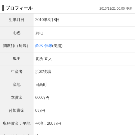
プロフィール
2013/11/21 00:00
生年月日
2010年3月8日
毛色
鹿毛
調教師（所属）
鈴木 伸尋
(美浦)
馬主
北所 直人
生産者
浜本牧場
産地
日高町
本賞金
600万円
付加賞金
0万円
収得賞金：平地
平地：200万円