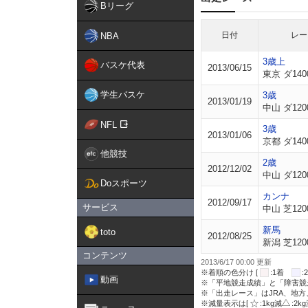
Bリーグ
日付
レー
NBA
3歳上
バスケ代表
2013/06/15
東京 ダ140
学生バスケ
3歳
2013/01/19
中山 ダ120
NFL
3歳
2013/01/06
京都 ダ140
他競技
2歳
2012/12/02
中山 ダ120
Doスポーツ
カンナ
2012/09/17
サービス
中山 芝120
新馬
toto
2012/08/25
新潟 芝120
コンテンツ
2013/6/17 00:00 更新
※着順の色分け [
:1着
動画
※「平地競走成績」と「障害競
※「出走レース」はJRA、地
※減量表示は[
:1kg減
:2k