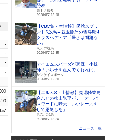
発表
馬トク報知
2026/8/7 12:48
【CBC賞・生情報】函館スプリ
率
ントS放馬→競走除外の雪辱期す
-
クラスペディア「暑さは問題な
い」
-
東スポ競馬
-
2026/8/7 12:35
-
テイエムスパーダが退厩 小椋
師「いい子を産んでくれれば」
-
サンケイスポーツ
2026/8/7 12:30
-
.000
【エルムS・生情報】先週騎乗見
合わせの松山弘平がテーオーパ
.200
スワードに騎乗「いいレースを
して恩返しを」
.167
東スポ競馬
2026/8/7 12:20
ニュース一覧