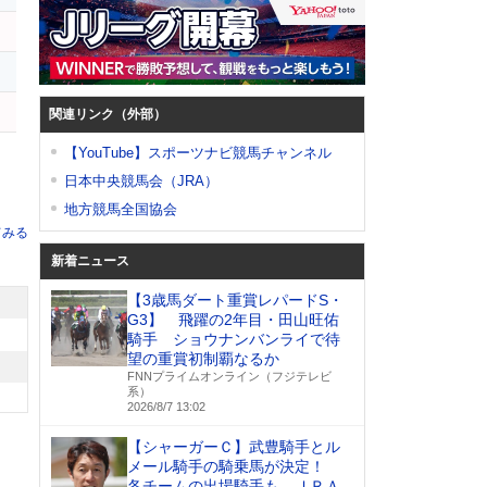
リ
関連リンク（外部）
【YouTube】スポーツナビ競馬チャンネル
日本中央競馬会（JRA）
地方競馬全国協会
てみる
新着ニュース
【3歳馬ダート重賞レパードS・
G3】 飛躍の2年目・田山旺佑
騎手 ショウナンバンライで待
望の重賞初制覇なるか
FNNプライムオンライン（フジテレビ
系）
2026/8/7 13:02
【シャーガーＣ】武豊騎手とル
メール騎手の騎乗馬が決定！
各チームの出場騎手も ＪＲＡ