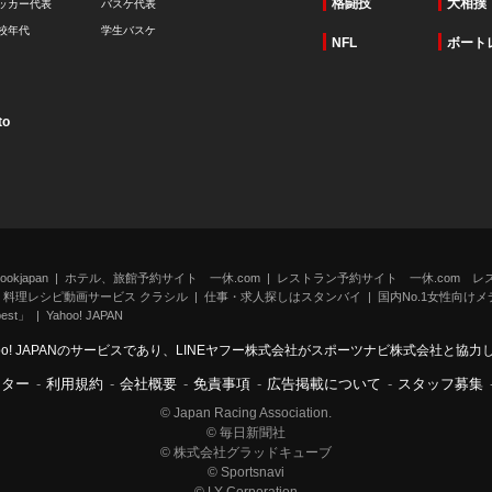
格闘技
大相撲
ッカー代表
バスケ代表
校年代
学生バスケ
NFL
ボート
to
kjapan
ホテル、旅館予約サイト 一休.com
レストラン予約サイト 一休.com レ
料理レシピ動画サービス クラシル
仕事・求人探しはスタンバイ
国内No.1女性向けメデ
st」
Yahoo! JAPAN
oo! JAPANのサービスであり、LINEヤフー株式会社がスポーツナビ株式会社と協
ンター
-
利用規約
-
会社概要
-
免責事項
-
広告掲載について
-
スタッフ募集
© Japan Racing Association.
© 毎日新聞社
© 株式会社グラッドキューブ
© Sportsnavi