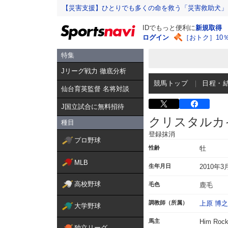
【災害支援】ひとりでも多くの命を救う「災害救助犬」
IDでもっと便利に
新規取得
ログイン
［おトク］10
特集
Jリーグ戦力 徹底分析
競馬トップ
日程・
仙台育英監督 名将対談
J国立試合に無料招待
クリスタルカ
種目
登録抹消
プロ野球
性齢
牡
MLB
生年月日
2010年3
高校野球
毛色
鹿毛
調教師（所属）
上原 博之
大学野球
馬主
Him Rock
独立リーグ