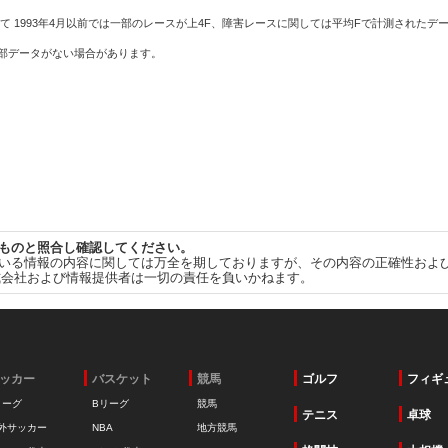
て 1993年4月以前では一部のレースが上4F、障害レースに関しては平均Fで計測されたデ
一部データがない場合があります。
ものと照合し確認してください。
いる情報の内容に関しては万全を期しておりますが、その内容の正確性およ
式会社および情報提供者は一切の責任を負いかねます。
ッカー
バスケット
競馬
ゴルフ
フィギ
リーグ
Bリーグ
競馬
テニス
卓球
外サッカー
NBA
地方競馬