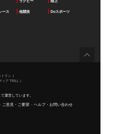
ラグビー
陸上
レース
他競技
Doスポーツ
ストラン
ィア TRILL
力して運営しています。
-
ご意見・ご要望
-
ヘルプ・お問い合わせ