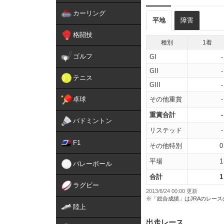
カーリング
平地
障害
格闘技
種別
1着
ゴルフ
GI
-
GII
-
テニス
GIII
-
卓球
その他重賞
-
重賞合計
-
バドミントン
リステッド
-
F1
その他特別
0
平場
1
バレーボール
合計
1
ラグビー
2013/6/24 00:00 更新
※「総合成績」はJRAのレー
陸上
出走レース