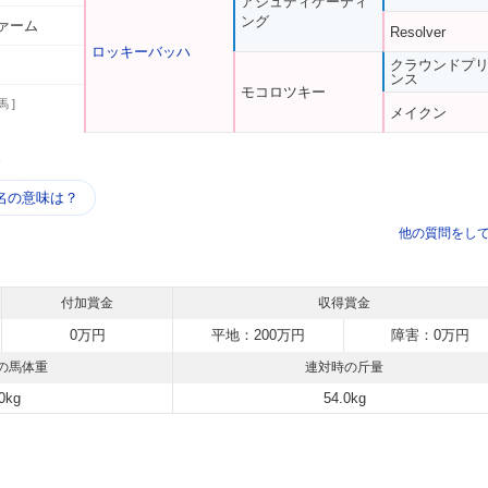
アジュディケーティ
ング
ァーム
Resolver
ロッキーバッハ
クラウンドプ
ンス
モコロツキー
馬 ]
メイクン
う
名の意味は？
他の質問をし
付加賞金
収得賞金
0万円
平地：200万円
障害：0万円
の馬体重
連対時の斤量
0kg
54.0kg