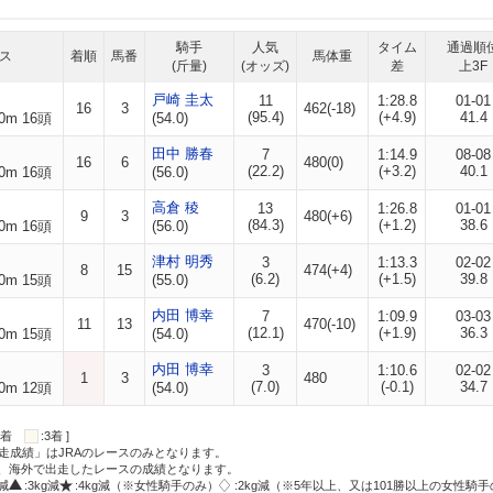
騎手
人気
タイム
通過順
ス
着順
馬番
馬体重
(斤量)
(オッズ)
差
上3F
戸崎 圭太
11
1:28.8
01-01
16
3
462(-18)
(95.4)
(+4.9)
41.4
0m 16頭
(54.0)
田中 勝春
7
1:14.9
08-08
16
6
480(0)
(22.2)
(+3.2)
40.1
0m 16頭
(56.0)
高倉 稜
13
1:26.8
01-01
9
3
480(+6)
(84.3)
(+1.2)
38.6
0m 16頭
(56.0)
津村 明秀
3
1:13.3
02-02
8
15
474(+4)
(6.2)
(+1.5)
39.8
0m 15頭
(55.0)
内田 博幸
7
1:09.9
03-03
11
13
470(-10)
(12.1)
(+1.9)
36.3
0m 15頭
(54.0)
内田 博幸
3
1:10.6
02-02
1
3
480
(7.0)
(-0.1)
34.7
0m 12頭
(54.0)
:2着
:3着 ]
走成績」はJRAのレースのみとなります。
方、海外で出走したレースの成績となります。
g減
:3kg減
:4kg減（※女性騎手のみ）
:2kg減（※5年以上、又は101勝以上の女性騎手