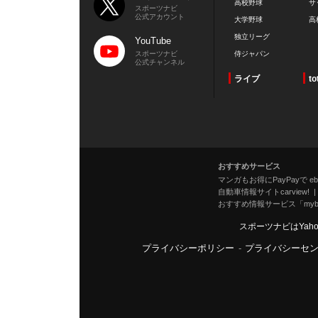
高校野球
サ
スポーツナビ
公式アカウント
大学野球
高
独立リーグ
YouTube
スポーツナビ
侍ジャパン
公式チャンネル
ライブ
to
おすすめサービス
マンガもお得にPayPayで eboo
自動車情報サイトcarview!
おすすめ情報サービス「mybe
スポーツナビはYah
プライバシーポリシー
-
プライバシーセ