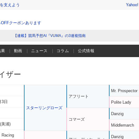
を支えよう
Yahoo
％OFFクーポンあります
【連載】競馬予想AI『VUMA』の3連複指南
結果
動画
ニュース
コラム
公式情報
イザー
Mr. Prospector
アフリート
月3日
Polite Lady
スターリングローズ
Danzig
コマーズ
(美浦)
Middlemarch
 Racing
Danzig