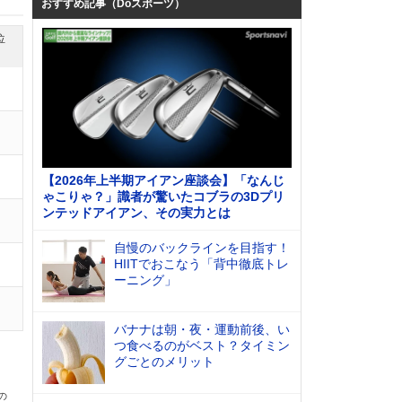
おすすめ記事（Doスポーツ）
位
【2026年上半期アイアン座談会】「なんじ
ゃこりゃ？」識者が驚いたコブラの3Dプリ
ンテッドアイアン、その実力とは
自慢のバックラインを目指す！
HIITでおこなう「背中徹底トレ
ーニング」
バナナは朝・夜・運動前後、い
つ食べるのがベスト？タイミン
グごとのメリット
の