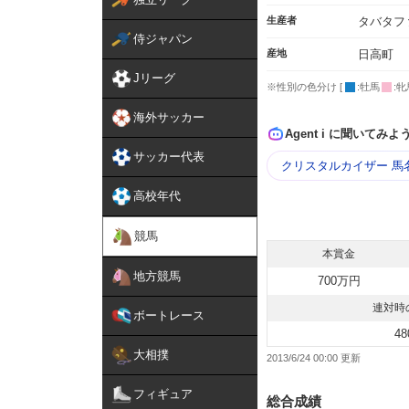
生産者
タバタフ
侍ジャパン
産地
日高町
Jリーグ
※性別の色分け [
:牡馬
:牝
海外サッカー
Agent i に聞いてみよ
サッカー代表
クリスタルカイザー 馬
高校年代
競馬
本賞金
地方競馬
700万円
連対時
ボートレース
48
大相撲
2013/6/24 00:00
フィギュア
総合成績