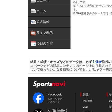
ニュース
み）] です。
※「上3F」表記のデータについ
す。
コラム
※JRA主催以外のレースでは
公式情報
ライブ配信
今日の予定
結果・成績・オッズなどのデータは、必ず
主催者
発行の
スポーツナビの競馬コンテンツのページ上に掲載されて
づいて被ったいかなる損害についても、LINEヤフー株
Facebook
野球
サ
スポーツナビ
プロ野球
J
公式ページ
MLB
海
X（旧Twitter）