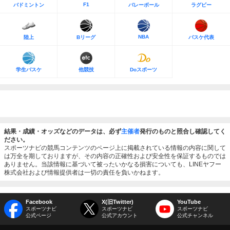
F1
バドミントン
バレーボール
ラグビー
NBA
陸上
Bリーグ
バスケ代表
学生バスケ
他競技
Doスポーツ
結果・成績・オッズなどのデータは、必ず
主催者
発行のものと照合し確認してく
ださい。
スポーツナビの競馬コンテンツのページ上に掲載されている情報の内容に関して
は万全を期しておりますが、その内容の正確性および安全性を保証するものでは
ありません。当該情報に基づいて被ったいかなる損害についても、LINEヤフー
株式会社および情報提供者は一切の責任を負いかねます。
Facebook
X(旧Twitter)
YouTube
スポーツナビ
スポーツナビ
スポーツナビ
公式ページ
公式アカウント
公式チャンネル