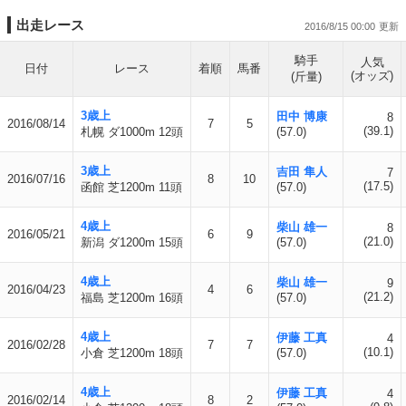
出走レース
2016/8/15 00:00
騎手
人気
日付
レース
着順
馬番
(オッズ)
(斤量)
3歳上
田中 博康
8
2016/08/14
7
5
(39.1)
札幌 ダ1000m 12頭
(57.0)
3歳上
吉田 隼人
7
2016/07/16
8
10
(17.5)
函館 芝1200m 11頭
(57.0)
4歳上
柴山 雄一
8
2016/05/21
6
9
(21.0)
新潟 ダ1200m 15頭
(57.0)
4歳上
柴山 雄一
9
2016/04/23
4
6
(21.2)
福島 芝1200m 16頭
(57.0)
4歳上
伊藤 工真
4
2016/02/28
7
7
(10.1)
小倉 芝1200m 18頭
(57.0)
4歳上
伊藤 工真
4
2016/02/14
8
2