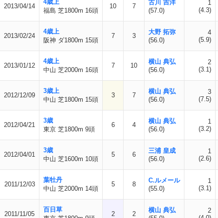
4歳上
古川 吉洋
1
2013/04/14
10
7
(4.3)
福島 芝1800m 16頭
(57.0)
4歳上
大野 拓弥
4
2013/02/24
7
3
(5.9)
阪神 ダ1800m 15頭
(56.0)
4歳上
横山 典弘
2
2013/01/12
7
10
(3.1)
中山 芝2000m 16頭
(56.0)
3歳上
横山 典弘
3
2012/12/09
3
7
(7.5)
中山 芝1800m 15頭
(56.0)
3歳
横山 典弘
1
2012/04/21
6
4
(3.2)
東京 芝1800m 9頭
(56.0)
3歳
三浦 皇成
1
2012/04/01
5
6
(2.6)
中山 芝1600m 10頭
(56.0)
葉牡丹
C.ルメール
1
2011/12/03
5
8
(3.1)
中山 芝2000m 14頭
(55.0)
百日草
横山 典弘
2
2011/11/05
2
2
(4.0)