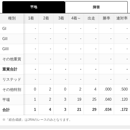
平地
障害
種別
1着
2着
3着
4着～
出走
勝率
連対率
-
-
-
-
-
-
-
GI
-
-
-
-
-
-
-
GII
-
-
-
-
-
-
-
GIII
-
-
-
-
-
-
-
その他重賞
-
-
-
-
-
-
-
重賞合計
-
-
-
-
-
-
-
リステッド
0
2
0
2
4
.000
.500
その他特別
1
2
3
19
25
.040
.120
平場
1
4
3
21
29
.034
.172
合計
※「総合成績」はJRAのレースのみとなります。