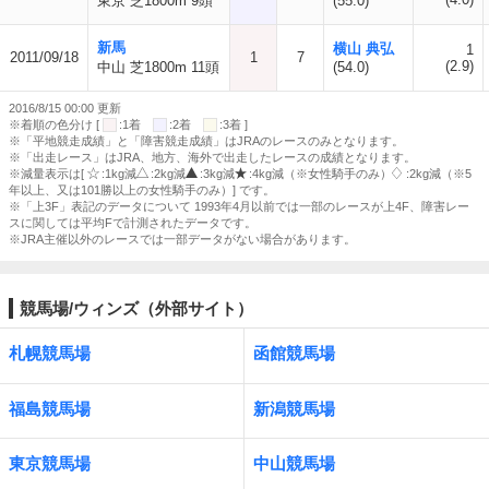
東京 芝1800m 9頭
(55.0)
新馬
横山 典弘
1
2011/09/18
1
7
(2.9)
中山 芝1800m 11頭
(54.0)
2016/8/15 00:00 更新
※着順の色分け [
:1着
:2着
:3着 ]
※「平地競走成績」と「障害競走成績」はJRAのレースのみとなります。
※「出走レース」はJRA、地方、海外で出走したレースの成績となります。
※減量表示は[
:1kg減
:2kg減
:3kg減
:4kg減（※女性騎手のみ）
:2kg減（※5
年以上、又は101勝以上の女性騎手のみ）] です。
※「上3F」表記のデータについて 1993年4月以前では一部のレースが上4F、障害レー
スに関しては平均Fで計測されたデータです。
※JRA主催以外のレースでは一部データがない場合があります。
競馬場/ウィンズ（外部サイト）
札幌競馬場
函館競馬場
福島競馬場
新潟競馬場
東京競馬場
中山競馬場