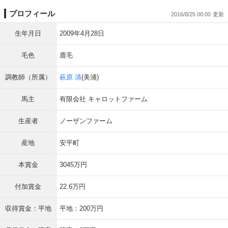
プロフィール
2016/8/25 00:00
生年月日
2009年4月28日
毛色
鹿毛
調教師（所属）
萩原 清
(美浦)
馬主
有限会社 キャロットファーム
生産者
ノーザンファーム
産地
安平町
本賞金
3045万円
付加賞金
22.6万円
収得賞金：平地
平地：200万円