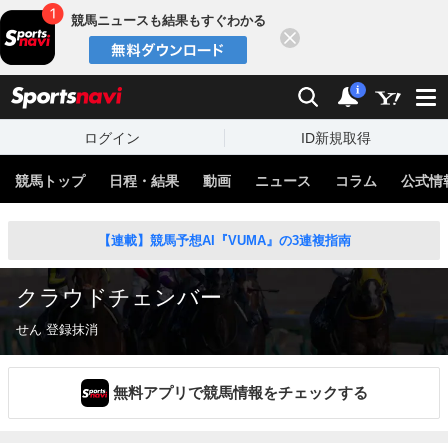
競馬ニュースも結果もすぐわかる
閉じる
スポーツナビ
検索
通知
i
ログイン
ID新規取得
競馬トップ
日程・結果
動画
ニュース
コラム
公式情
【連載】競馬予想AI『VUMA』の3連複指南
クラウドチェンバー
せん 登録抹消
無料アプリで競馬情報をチェックする