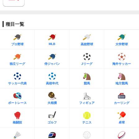
種目一覧
MLB
プロ野球
高校野球
大学野球
独立リーグ
侍ジャパン
Jリーグ
海外サッカー
サッカー代表
高校年代
競馬
地方競馬
ボートレース
大相撲
フィギュア
カーリング
格闘技
ゴルフ
テニス
卓球