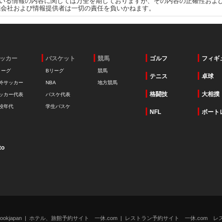
いる情報の内容に関しては万全を期しておりますが、その内容の正確性およ
式会社および情報提供者は一切の責任を負いかねます。
ッカー
バスケット
競馬
ゴルフ
フィギ
リーグ
Bリーグ
競馬
テニス
卓球
外サッカー
NBA
地方競馬
格闘技
大相撲
ッカー代表
バスケ代表
校年代
学生バスケ
NFL
ボート
to
kjapan
ホテル、旅館予約サイト 一休.com
レストラン予約サイト 一休.com レ