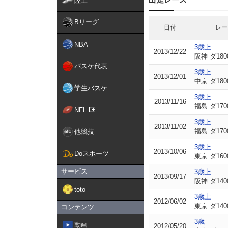
陸上
Bリーグ
日付
レー
NBA
3歳上
2013/12/22
阪神 ダ180
バスケ代表
3歳上
2013/12/01
中京 ダ180
学生バスケ
3歳上
2013/11/16
福島 ダ170
NFL
3歳上
2013/11/02
福島 ダ170
他競技
3歳上
2013/10/06
Doスポーツ
東京 ダ160
サービス
3歳上
2013/09/17
阪神 ダ140
toto
3歳上
2012/06/02
東京 ダ140
コンテンツ
3歳
動画
2012/05/20