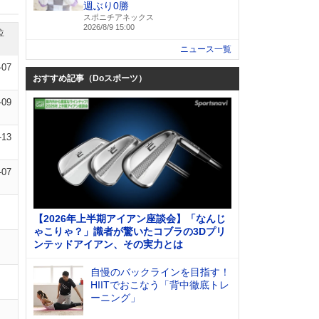
週ぶり0勝
スポニチアネックス
2026/8/9 15:00
位
ニュース一覧
-07
おすすめ記事（Doスポーツ）
-09
-13
-07
【2026年上半期アイアン座談会】「なんじ
ゃこりゃ？」識者が驚いたコブラの3Dプリ
ンテッドアイアン、その実力とは
自慢のバックラインを目指す！
HIITでおこなう「背中徹底トレ
ーニング」