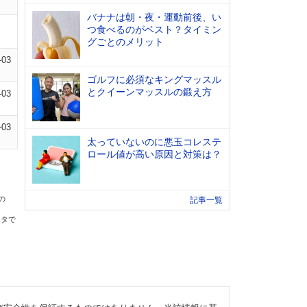
バナナは朝・夜・運動前後、い
つ食べるのがベスト？タイミン
グごとのメリット
-03
ゴルフに必須なキングマッスル
とクイーンマッスルの鍛え方
-03
-03
太っていないのに悪玉コレステ
ロール値が高い原因と対策は？
の
記事一覧
ータで