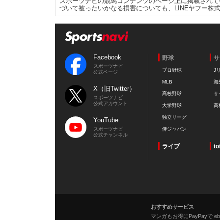
スポーツナビの競馬コンテンツのページ上に掲載されて
づいて被ったいかなる損害についても、LINEヤフー株
Facebook
野球
サ
スポーツナビ
プロ野球
J
公式ページ
MLB
海
X（旧Twitter）
高校野球
サ
スポーツナビ
公式アカウント
大学野球
高
独立リーグ
YouTube
スポーツナビ
侍ジャパン
公式チャンネル
ライブ
to
おすすめサービス
マンガもお得にPayPayで eboo