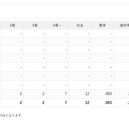
2着
3着
4着～
出走
勝率
連対
-
-
-
-
-
-
-
-
-
-
-
-
-
-
-
-
-
-
-
-
-
-
-
-
-
-
-
-
-
-
-
-
-
-
-
2
2
7
12
.083
2
2
7
12
.083
スのみとなります。