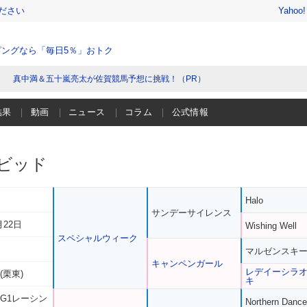
ださい
Yahoo
ングなら「毎日5％」おトク
真中満＆五十嵐亮太が佐賀競馬予想に挑戦！（PR）
結果
動画
ニュース
コラム
公式情報
ビッド
Halo
サンデーサイレンス
月22日
Wishing Well
スペシャルウィーク
マルゼンスキ
キャンペンガール
レデイーシラ
(栗東)
キ
 G1レーシン
Northern Dance