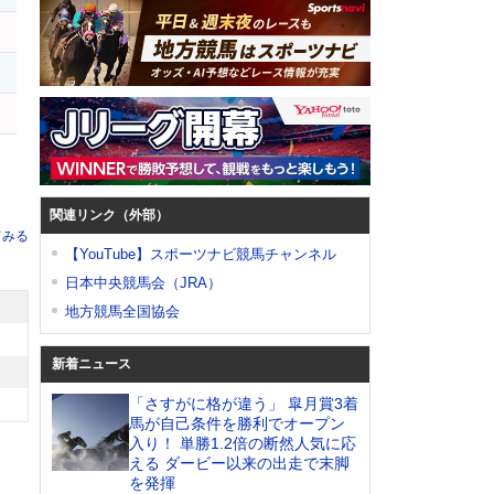
関連リンク（外部）
てみる
【YouTube】スポーツナビ競馬チャンネル
日本中央競馬会（JRA）
地方競馬全国協会
新着ニュース
「さすがに格が違う」 皐月賞3着
馬が自己条件を勝利でオープン
入り！ 単勝1.2倍の断然人気に応
える ダービー以来の出走で末脚
を発揮