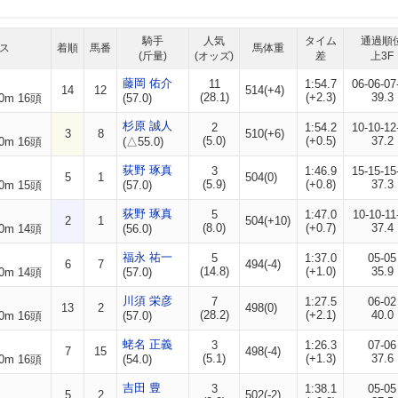
騎手
人気
タイム
通過順
ス
着順
馬番
馬体重
(斤量)
(オッズ)
差
上3F
藤岡 佑介
11
1:54.7
06-06-07
14
12
514(+4)
(28.1)
(+2.3)
39.3
0m 16頭
(57.0)
杉原 誠人
2
1:54.2
10-10-12
3
8
510(+6)
(5.0)
(+0.5)
37.2
0m 16頭
(△55.0)
荻野 琢真
3
1:46.9
15-15-15
5
1
504(0)
(5.9)
(+0.8)
37.3
0m 15頭
(57.0)
荻野 琢真
5
1:47.0
10-10-11
2
1
504(+10)
(8.0)
(+0.7)
37.4
0m 14頭
(56.0)
福永 祐一
5
1:37.0
05-05
6
7
494(-4)
(14.8)
(+1.0)
35.9
0m 14頭
(57.0)
川須 栄彦
7
1:27.5
06-02
13
2
498(0)
(28.2)
(+2.1)
40.0
0m 16頭
(57.0)
蛯名 正義
3
1:26.3
07-06
7
15
498(-4)
(5.1)
(+1.3)
37.6
0m 16頭
(54.0)
吉田 豊
3
1:38.1
05-05
5
2
502(-2)