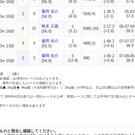
(8.0)
(+0.8)
37.5
0m 16頭
(56.0)
藤岡 佑介
2
1:38.3
05-03
1
8
504(-4)
(4.6)
(-0.1)
37.0
0m 16頭
(56.0)
蛯名 正義
1
2:17.3
05-07-04
6
15
508(+20)
(3.1)
(+2.0)
39.5
0m 16頭
(56.0)
藤岡 佑介
1
1:48.3
07-07-07
3
4
488(-2)
(1.6)
(+0.6)
38.8
0m 13頭
(55.0)
藤岡 佑介
5
1:49.2
07-09-05
2
3
490
(12.9)
(+0.4)
38.8
0m 10頭
(54.0)
:2着
:3着 ]
走成績」はJRAのレースのみとなります。
方、海外で出走したレースの成績となります。
g減
:3kg減
:4kg減（※女性騎手のみ）
:2kg減（※5年以上、又は101勝以上の女性騎手
て 1993年4月以前では一部のレースが上4F、障害レースに関しては平均Fで計測されたデ
一部データがない場合があります。
ものと照合し確認してください。