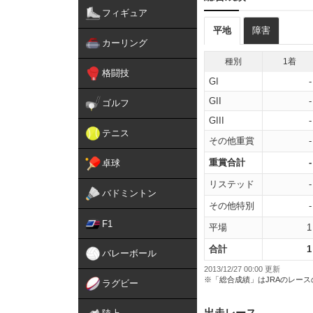
フィギュア
平地
障害
カーリング
種別
1着
格闘技
GI
-
GII
-
ゴルフ
GIII
-
テニス
その他重賞
-
重賞合計
-
卓球
リステッド
-
バドミントン
その他特別
-
F1
平場
1
合計
1
バレーボール
2013/12/27 00:00 更新
※「総合成績」はJRAのレー
ラグビー
出走レース