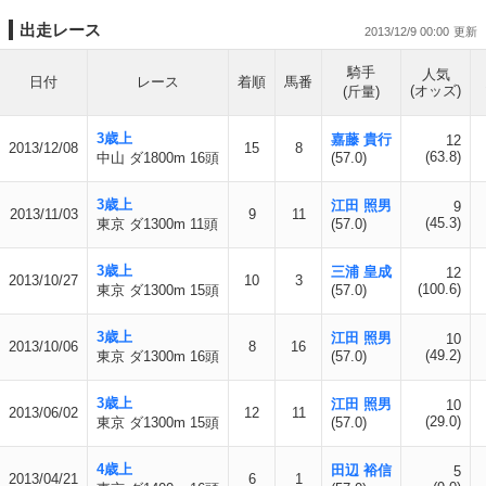
出走レース
2013/12/9 00:00
騎手
人気
日付
レース
着順
馬番
(オッズ)
(斤量)
3歳上
嘉藤 貴行
12
2013/12/08
15
8
(63.8)
中山 ダ1800m 16頭
(57.0)
3歳上
江田 照男
9
2013/11/03
9
11
(45.3)
東京 ダ1300m 11頭
(57.0)
3歳上
三浦 皇成
12
2013/10/27
10
3
(100.6)
東京 ダ1300m 15頭
(57.0)
3歳上
江田 照男
10
2013/10/06
8
16
(49.2)
東京 ダ1300m 16頭
(57.0)
3歳上
江田 照男
10
2013/06/02
12
11
(29.0)
東京 ダ1300m 15頭
(57.0)
4歳上
田辺 裕信
5
2013/04/21
6
1