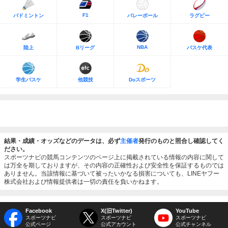
F1
バドミントン
バレーボール
ラグビー
NBA
陸上
Bリーグ
バスケ代表
学生バスケ
他競技
Doスポーツ
結果・成績・オッズなどのデータは、必ず
主催者
発行のものと照合し確認してく
ださい。
スポーツナビの競馬コンテンツのページ上に掲載されている情報の内容に関して
は万全を期しておりますが、その内容の正確性および安全性を保証するものでは
ありません。当該情報に基づいて被ったいかなる損害についても、LINEヤフー
株式会社および情報提供者は一切の責任を負いかねます。
Facebook
X(旧Twitter)
YouTube
スポーツナビ
スポーツナビ
スポーツナビ
公式ページ
公式アカウント
公式チャンネル