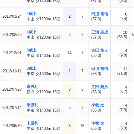
(9.0)
東京 ダ1400m 16頭
(57.0)
4歳上
田辺 裕信
6
2013/03/24
2
7
(9.4)
中山 ダ1200m 16頭
(57.0)
4歳上
三浦 皇成
10
2013/02/23
8
2
(56.5)
中山 ダ1200m 16頭
(57.0)
3歳上
吉田 隼人
4
2012/12/01
14
7
(9.8)
中京 ダ1400m 16頭
(56.0)
3歳上
田辺 裕信
11
2012/11/11
2
7
(71.9)
東京 ダ1300m 16頭
(56.0)
未勝利
江田 照男
4
2012/07/28
3
8
(8.7)
新潟 ダ1200m 15頭
(56.0)
未勝利
小牧 太
4
2012/07/14
5
2
(7.3)
中京 ダ1400m 16頭
(56.0)
未勝利
小牧 太
4
2012/06/30
3
15
(8.3)
中京 ダ1400m 16頭
(56.0)