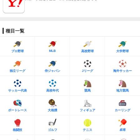
種目一覧
MLB
プロ野球
高校野球
大学野球
独立リーグ
侍ジャパン
Jリーグ
海外サッカー
サッカー代表
高校年代
競馬
地方競馬
ボートレース
大相撲
フィギュア
カーリング
格闘技
ゴルフ
テニス
卓球