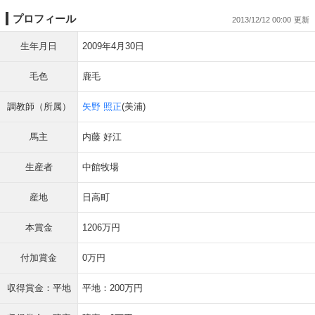
プロフィール
2013/12/12 00:00
生年月日
2009年4月30日
毛色
鹿毛
調教師（所属）
矢野 照正
(美浦)
馬主
内藤 好江
生産者
中館牧場
産地
日高町
本賞金
1206万円
付加賞金
0万円
収得賞金：平地
平地：200万円