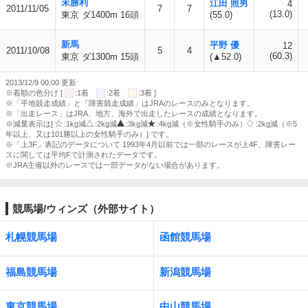
未勝利
江田 照男
4
2011/11/05
7
7
(13.0)
東京 ダ1400m 16頭
(55.0)
新馬
平野 優
12
2011/10/08
5
4
(60.3)
東京 ダ1300m 15頭
(▲52.0)
2013/12/9 00:00 更新
※着順の色分け [
:1着
:2着
:3着 ]
※「平地競走成績」と「障害競走成績」はJRAのレースのみとなります。
※「出走レース」はJRA、地方、海外で出走したレースの成績となります。
※減量表示は[
:1kg減
:2kg減
:3kg減
:4kg減（※女性騎手のみ）
:2kg減（※5
年以上、又は101勝以上の女性騎手のみ）] です。
※「上3F」表記のデータについて 1993年4月以前では一部のレースが上4F、障害レー
スに関しては平均Fで計測されたデータです。
※JRA主催以外のレースでは一部データがない場合があります。
競馬場/ウィンズ（外部サイト）
札幌競馬場
函館競馬場
福島競馬場
新潟競馬場
東京競馬場
中山競馬場