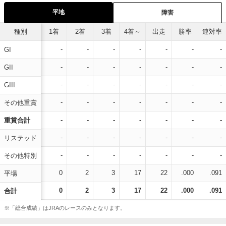
平地
障害
種別
1着
2着
3着
4着～
出走
勝率
連対率
-
-
-
-
-
-
-
GI
-
-
-
-
-
-
-
GII
-
-
-
-
-
-
-
GIII
-
-
-
-
-
-
-
その他重賞
-
-
-
-
-
-
-
重賞合計
-
-
-
-
-
-
-
リステッド
-
-
-
-
-
-
-
その他特別
0
2
3
17
22
.000
.091
平場
0
2
3
17
22
.000
.091
合計
※「総合成績」はJRAのレースのみとなります。