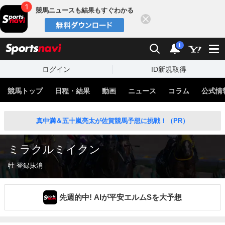
競馬ニュースも結果もすぐわかる
閉じる
スポーツナビ
検索
通知
i
ログイン
ID新規取得
競馬トップ
日程・結果
動画
ニュース
コラム
公式情
真中満＆五十嵐亮太が佐賀競馬予想に挑戦！（PR）
ミラクルミイクン
牡 登録抹消
先週的中! AIが平安エルムSを大予想