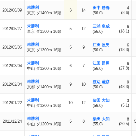
未勝利
田中 勝春
4
2012/06/09
3
14
(8.6)
東京 ダ1400m 16頭
(56.0)
未勝利
三浦 皇成
6
2012/05/27
5
12
(18.1)
東京 ダ1300m 16頭
(56.0)
未勝利
江田 照男
6
2012/05/06
5
9
(18.3)
東京 ダ1300m 16頭
(56.0)
未勝利
江田 照男
6
2012/03/04
6
7
(27.8)
中山 ダ1200m 16頭
(56.0)
未勝利
渡辺 薫彦
9
2012/02/04
9
10
(48.3)
京都 ダ1400m 16頭
(56.0)
未勝利
柴田 大知
3
2012/01/22
10
12
(5.1)
中山 ダ1200m 16頭
(56.0)
未勝利
柴田 大知
8
2011/12/24
5
8
(20.5)
中山 ダ1200m 16頭
(55.0)