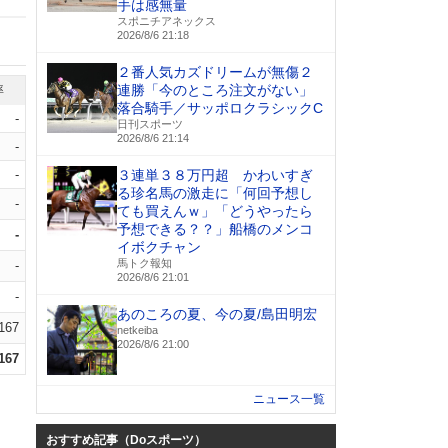
手は感無量
スポニチアネックス
2026/8/6 21:18
２番人気カズドリームが無傷２
連勝「今のところ注文がない」
率
落合騎手／サッポロクラシックC
-
日刊スポーツ
2026/8/6 21:14
-
-
３連単３８万円超 かわいすぎ
る珍名馬の激走に「何回予想し
-
ても買えんｗ」「どうやったら
予想できる？？」船橋のメンコ
-
イボクチャン
馬トク報知
-
2026/8/6 21:01
-
あのころの夏、今の夏/島田明宏
.167
netkeiba
2026/8/6 21:00
.167
ニュース一覧
おすすめ記事（Doスポーツ）