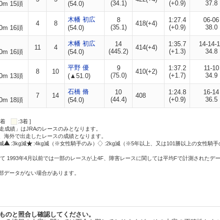
(34.1)
(+0.9)
37.8
0m 15頭
(54.0)
木幡 初広
8
1:27.4
06-06
4
8
418(+4)
(35.1)
(+0.9)
38.0
0m 16頭
(54.0)
木幡 初広
14
1:35.7
14-14-
11
4
414(+4)
(445.2)
(+1.3)
34.8
0m 16頭
(54.0)
平野 優
9
1:37.2
11-10
8
10
410(+2)
(75.0)
(+1.7)
34.9
0m 13頭
(▲51.0)
石橋 脩
10
1:24.8
16-14
7
14
408
(44.4)
(+0.9)
36.5
0m 18頭
(54.0)
:2着
:3着 ]
走成績」はJRAのレースのみとなります。
方、海外で出走したレースの成績となります。
g減
:3kg減
:4kg減（※女性騎手のみ）
:2kg減（※5年以上、又は101勝以上の女性騎手
て 1993年4月以前では一部のレースが上4F、障害レースに関しては平均Fで計測されたデ
一部データがない場合があります。
ものと照合し確認してください。