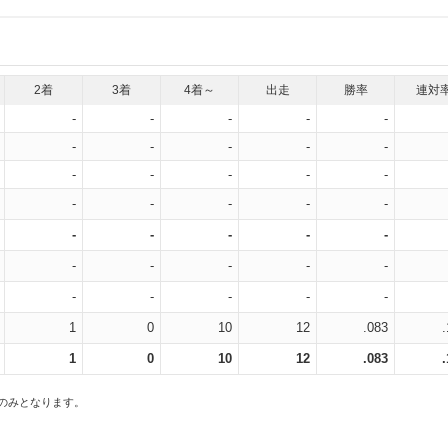
2着
3着
4着～
出走
勝率
連対
-
-
-
-
-
-
-
-
-
-
-
-
-
-
-
-
-
-
-
-
-
-
-
-
-
-
-
-
-
-
-
-
-
-
-
1
0
10
12
.083
1
0
10
12
.083
スのみとなります。