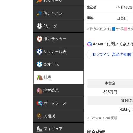
独立リーグ
生産者
今井牧場
侍ジャパン
産地
日高町
Jリーグ
※性別の色分け [
:牡馬
:牝
海外サッカー
Agent i に聞いてみよ
サッカー代表
ポップイン 馬名の意味
高校年代
競馬
本賞金
地方競馬
825万円
連対時
ボートレース
418kg 
大相撲
2012/8/30 00:00
フィギュア
総合成績