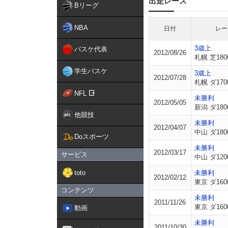
出走レース
Bリーグ
NBA
日付
レー
3歳上
バスケ代表
2012/08/26
札幌 芝180
学生バスケ
3歳上
2012/07/28
札幌 ダ170
NFL
未勝利
2012/05/05
新潟 ダ180
他競技
未勝利
2012/04/07
中山 ダ180
Doスポーツ
未勝利
2012/03/17
サービス
中山 ダ120
toto
未勝利
2012/02/12
東京 ダ160
コンテンツ
未勝利
2011/11/26
東京 ダ160
動画
未勝利
2011/10/30