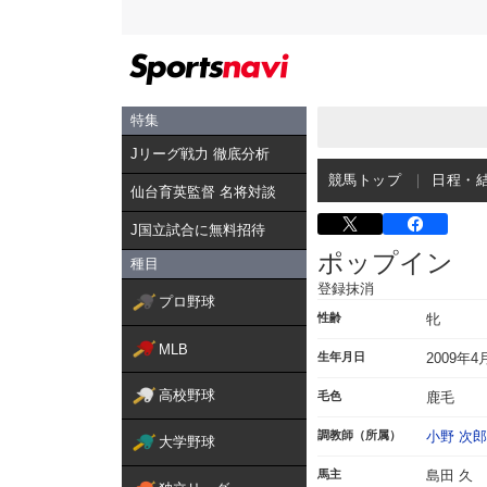
特集
Jリーグ戦力 徹底分析
競馬トップ
日程・
仙台育英監督 名将対談
J国立試合に無料招待
ポップイン
種目
登録抹消
プロ野球
性齢
牝
MLB
生年月日
2009年4
高校野球
毛色
鹿毛
調教師（所属）
小野 次郎
大学野球
馬主
島田 久