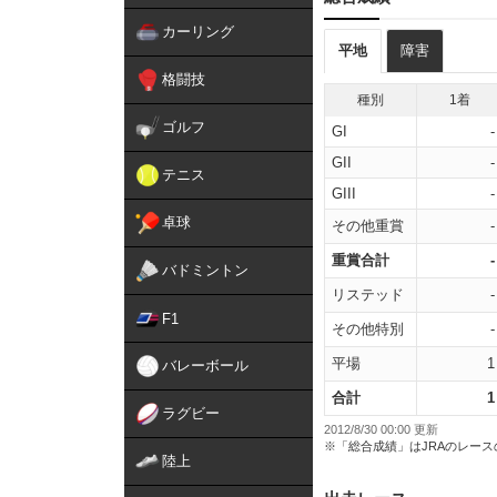
カーリング
平地
障害
格闘技
種別
1着
ゴルフ
GI
-
GII
-
テニス
GIII
-
卓球
その他重賞
-
重賞合計
-
バドミントン
リステッド
-
F1
その他特別
-
平場
1
バレーボール
合計
1
ラグビー
2012/8/30 00:00 更新
※「総合成績」はJRAのレー
陸上