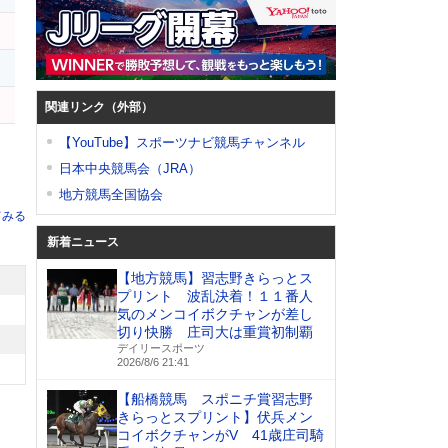
関連リンク（外部）
【YouTube】スポーツナビ競馬チャンネル
日本中央競馬会（JRA）
地方競馬全国協会
てみる
新着ニュース
【地方競馬】習志野きらっとス
プリント 波乱決着！１１番人
気のメンコイボクチャンが差し
切り快勝 庄司大は重賞初制覇
デイリースポーツ
2026/8/6 21:41
【船橋競馬 スポニチ賞習志野
きらっとスプリント】伏兵メン
コイボクチャンがV 41歳庄司騎