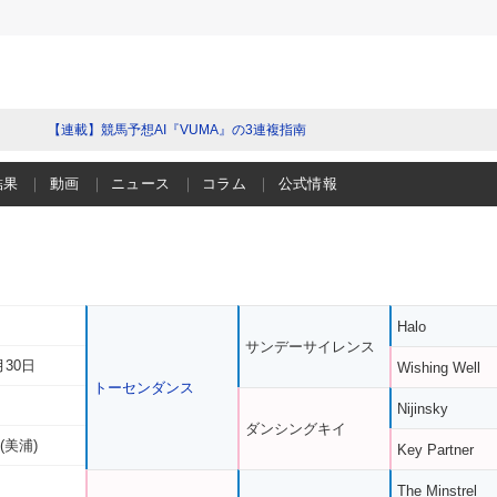
【連載】競馬予想AI『VUMA』の3連複指南
結果
動画
ニュース
コラム
公式情報
Halo
サンデーサイレンス
月30日
Wishing Well
トーセンダンス
Nijinsky
ダンシングキイ
(美浦)
Key Partner
The Minstrel