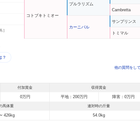
プルラリズム
Cambretta
コトブキトミオー
サンプリンス
カーニバル
馬 ]
トミマル
う
は？
他の質問をし
付加賞金
収得賞金
0万円
平地：200万円
障害：0万円
の馬体重
連対時の斤量
〜 426kg
54.0kg