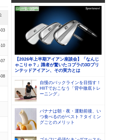
位
-03
-10
【2026年上半期アイアン座談会】「なんじ
-07
ゃこりゃ？」識者が驚いたコブラの3Dプリ
ンテッドアイアン、その実力とは
-08
自慢のバックラインを目指す！
HIITでおこなう「背中徹底トレ
ーニング」
バナナは朝・夜・運動前後、い
つ食べるのがベスト？タイミン
グごとのメリット
ゴルフに必須なキングマッスル