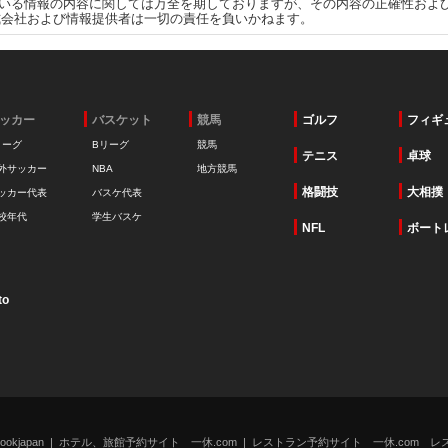
いる情報の内容に関しては万全を期しておりますが、その内容の正確性およ
式会社および情報提供者は一切の責任を負いかねます。
ッカー
バスケット
競馬
ゴルフ
フィギ
リーグ
Bリーグ
競馬
テニス
卓球
外サッカー
NBA
地方競馬
格闘技
大相撲
ッカー代表
バスケ代表
校年代
学生バスケ
NFL
ボート
to
kjapan
ホテル、旅館予約サイト 一休.com
レストラン予約サイト 一休.com レ