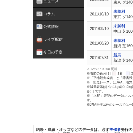
ニュース
東京 ダ140
未勝利
コラム
2011/10/10
東京 ダ140
未勝利
公式情報
2011/09/10
中山 芝160
ライブ配信
未勝利
2011/08/20
新潟 芝160
今日の予定
新馬
2011/07/31
新潟 芝140
2012/8/27 00:00 更新
※着順の色分け [
:1着
※「平地競走成績」と「障害競
※「出走レース」はJRA、地
※減量表示は[
:1kg減
:2k
み）] です。
※「上3F」表記のデータについ
す。
※JRA主催以外のレースでは
結果・成績・オッズなどのデータは、必ず
主催者
発行の