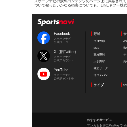
スポーツナビの競馬コンテンツのページ上に掲載されて
づいて被ったいかなる損害についても、LINEヤフー株
Facebook
野球
サ
スポーツナビ
プロ野球
J
公式ページ
MLB
海
X（旧Twitter）
高校野球
サ
スポーツナビ
公式アカウント
大学野球
高
独立リーグ
YouTube
スポーツナビ
侍ジャパン
公式チャンネル
ライブ
to
おすすめサービス
マンガもお得にPayPayで eboo