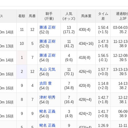
騎手
人気
タイム
通過順
ス
着順
馬番
馬体重
(斤量)
(オッズ)
差
上3F
勝浦 正樹
13
1:50.4
03-04-03
11
12
430(-4)
(171.2)
(+1.5)
35.2
0m 14頭
(52.0)
勝浦 正樹
11
1:47.3
11-12-13
10
5
434(+16)
(41.2)
(+1.8)
38.9
0m 13頭
(52.0)
勝浦 正樹
4
1:56.5
12-12-08
1
7
418(-8)
(9.6)
(-0.1)
39.5
0m 14頭
(54.0)
丸山 元気
11
1:57.7
13-13-13
2
12
426(+6)
(70.1)
(+0.0)
39.5
0m 16頭
(54.0)
吉田 豊
7
1:14.8
14-13
9
4
420(-8)
(34.8)
(+2.0)
38.2
0m 16頭
(54.0)
津村 明秀
7
1:42.7
12-12
8
7
428(+4)
(16.4)
(+1.8)
38.1
0m 16頭
(54.0)
蛯名 正義
3
1:41.7
06-09
9
9
424(+2)
(4.9)
(+0.9)
38.9
0m 16頭
(54.0)
蛯名 正義
9
1:26.9
11-11
5
5
422(+4)