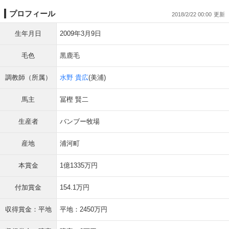
プロフィール
2018/2/22 00:00
生年月日
2009年3月9日
毛色
黒鹿毛
調教師（所属）
水野 貴広
(美浦)
馬主
冨樫 賢二
生産者
バンブー牧場
産地
浦河町
本賞金
1億1335万円
付加賞金
154.1万円
収得賞金：平地
平地：2450万円