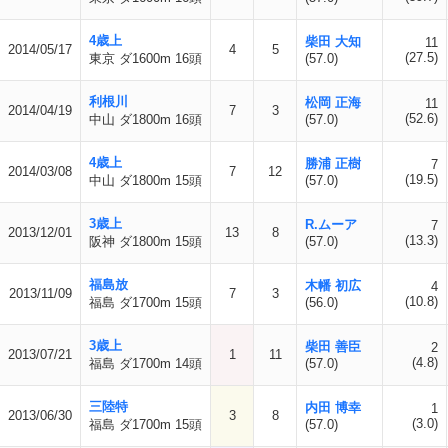
4歳上
柴田 大知
11
2014/05/17
4
5
(27.5)
東京 ダ1600m 16頭
(57.0)
利根川
松岡 正海
11
2014/04/19
7
3
(52.6)
中山 ダ1800m 16頭
(57.0)
4歳上
勝浦 正樹
7
2014/03/08
7
12
(19.5)
中山 ダ1800m 15頭
(57.0)
3歳上
R.ムーア
7
2013/12/01
13
8
(13.3)
阪神 ダ1800m 15頭
(57.0)
福島放
木幡 初広
4
2013/11/09
7
3
(10.8)
福島 ダ1700m 15頭
(56.0)
3歳上
柴田 善臣
2
2013/07/21
1
11
(4.8)
福島 ダ1700m 14頭
(57.0)
三陸特
内田 博幸
1
2013/06/30
3
8
(3.0)
福島 ダ1700m 15頭
(57.0)