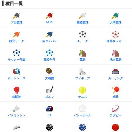
種目一覧
MLB
プロ野球
高校野球
大学野球
独立リーグ
侍ジャパン
Jリーグ
海外サッカー
サッカー代表
高校年代
競馬
地方競馬
ボートレース
大相撲
フィギュア
カーリング
格闘技
ゴルフ
テニス
卓球
F1
バドミントン
バレーボール
ラグビー