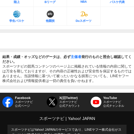
NBA
陸上
Bリーグ
バスケ代表
学生バスケ
他競技
Doスポーツ
結果・成績・オッズなどのデータは、必ず
主催者
発行のものと照合し確認してく
ださい。
スポーツナビの競馬コンテンツのページ上に掲載されている情報の内容に関して
は万全を期しておりますが、その内容の正確性および安全性を保証するものでは
ありません。当該情報に基づいて被ったいかなる損害についても、LINEヤフー
株式会社および情報提供者は一切の責任を負いかねます。
Facebook
X(旧Twitter)
YouTube
スポーツナビ
スポーツナビ
スポーツナビ
公式ページ
公式アカウント
公式チャンネル
スポーツナビ
Yahoo! JAPAN
スポーツナビはYahoo! JAPANのサービスであり、LINEヤフー株式会社がス