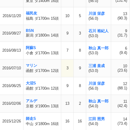
(131.4)
東京 ダ1400m 16頭
(56.0)
福民友
川須 栄彦
13
2016/11/20
10
5
(90.3)
福島 ダ1700m 15頭
(56.0)
BSN
石川 裕紀人
9
2016/08/27
9
3
新潟 ダ1800m 14頭
(31.7)
(53.0)
阿蘇S
秋山 真一郎
6
2016/08/13
7
8
(9.4)
小倉 ダ1700m 13頭
(53.0)
マリン
三浦 皇成
10
2016/07/10
3
9
(23.6)
函館 ダ1700m 12頭
(53.0)
大沼S
川須 栄彦
12
2016/06/25
9
8
(88.1)
函館 ダ1700m 12頭
(56.0)
アルデ
秋山 真一郎
11
2016/02/06
13
2
(42.4)
京都 ダ1900m 13頭
(54.0)
師走S
江田 照男
14
2015/12/26
16
16
(73.4)
中山 ダ1800m 16頭
(54.0)