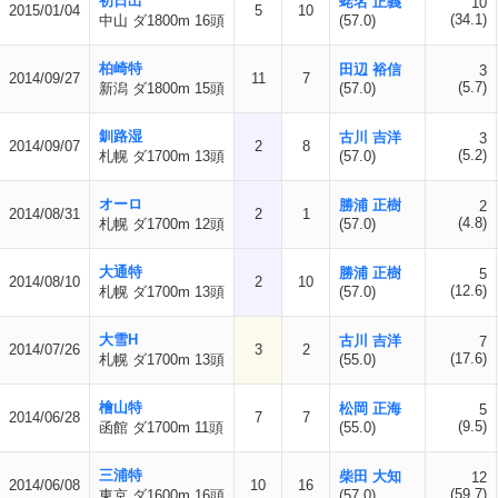
初日出
蛯名 正義
10
2015/01/04
5
10
(34.1)
中山 ダ1800m 16頭
(57.0)
柏崎特
田辺 裕信
3
2014/09/27
11
7
(5.7)
新潟 ダ1800m 15頭
(57.0)
釧路湿
古川 吉洋
3
2014/09/07
2
8
(5.2)
札幌 ダ1700m 13頭
(57.0)
オーロ
勝浦 正樹
2
2014/08/31
2
1
(4.8)
札幌 ダ1700m 12頭
(57.0)
大通特
勝浦 正樹
5
2014/08/10
2
10
(12.6)
札幌 ダ1700m 13頭
(57.0)
大雪H
古川 吉洋
7
2014/07/26
3
2
(17.6)
札幌 ダ1700m 13頭
(55.0)
檜山特
松岡 正海
5
2014/06/28
7
7
(9.5)
函館 ダ1700m 11頭
(55.0)
三浦特
柴田 大知
12
2014/06/08
10
16
(59.7)
東京 ダ1600m 16頭
(57.0)