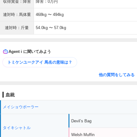
収得賞金：障害
障害：0万円
連対時：馬体重
468kg 〜 494kg
連対時：斤量
54.0kg 〜 57.0kg
Agent i に聞いてみよう
トミケンユークアイ 馬名の意味は？
他の質問をしてみる
血統
メイショウボーラー
Devil’s Bag
タイキシャトル
Welsh Muffin