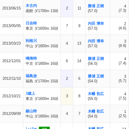
木古内
勝浦 正樹
4
2013/06/15
2
11
(7.3)
函館 ダ1700m 13頭
(57.0)
日吉特
内田 博幸
2
2013/05/05
7
9
(4.6)
東京 ダ1600m 16頭
(57.0)
利根川
内田 博幸
3
2013/03/23
4
13
(9.9)
中山 ダ1800m 16頭
(57.0)
鳴海特
勝浦 正樹
4
2012/12/01
6
14
(7.4)
中京 ダ1800m 16頭
(56.0)
福島放
勝浦 正樹
3
2012/11/10
2
6
(5.7)
福島 ダ1700m 15頭
(54.0)
3歳上
木幡 初広
4
2012/10/21
3
8
(7.5)
東京 ダ1600m 16頭
(55.0)
鋸山特
木幡 初広
1
2012/09/09
4
7
(2.5)
中山 ダ1800m 16頭
(54.0)
レパー
木幡 初広
GIII