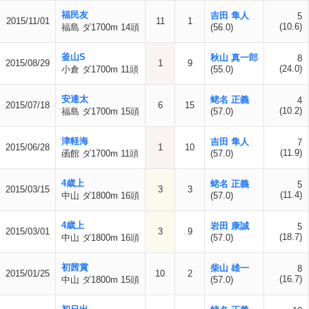
福民友
吉田 隼人
5
2015/11/01
11
1
(10.6)
福島 ダ1700m 14頭
(56.0)
釜山S
秋山 真一郎
8
2015/08/29
1
9
(24.0)
小倉 ダ1700m 11頭
(55.0)
安達太
蛯名 正義
4
2015/07/18
6
15
(10.2)
福島 ダ1700m 15頭
(57.0)
津軽海
吉田 隼人
7
2015/06/28
1
10
(11.9)
函館 ダ1700m 11頭
(57.0)
4歳上
蛯名 正義
5
2015/03/15
3
3
(11.4)
中山 ダ1800m 16頭
(57.0)
4歳上
岩田 康誠
5
2015/03/01
3
9
(18.7)
中山 ダ1800m 16頭
(57.0)
初茜賞
柴山 雄一
8
2015/01/25
10
2
(16.7)
中山 ダ1800m 15頭
(57.0)