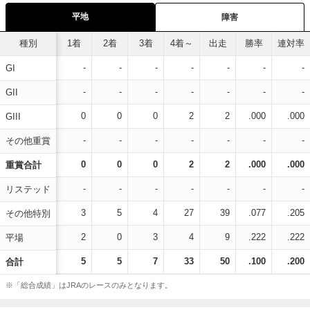
平地
障害
種別
1着
2着
3着
4着～
出走
勝率
連対率
-
-
-
-
-
-
-
GI
-
-
-
-
-
-
-
GII
0
0
0
2
2
.000
.000
GIII
-
-
-
-
-
-
-
その他重賞
0
0
0
2
2
.000
.000
重賞合計
-
-
-
-
-
-
-
リステッド
3
5
4
27
39
.077
.205
その他特別
2
0
3
4
9
.222
.222
平場
5
5
7
33
50
.100
.200
合計
※「総合成績」はJRAのレースのみとなります。