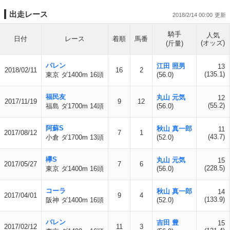
出走レース
2018/2/14 00:00
騎手
人気
日付
レース
着順
馬番
(オッズ)
(斤量)
バレン
江田 照男
13
2018/02/11
16
2
(135.1)
東京 ダ1400m 16頭
(56.0)
福民友
丸山 元気
12
2017/11/19
9
12
(55.2)
福島 ダ1700m 14頭
(56.0)
阿蘇S
秋山 真一郎
11
2017/08/12
7
1
(43.7)
小倉 ダ1700m 13頭
(52.0)
欅S
丸山 元気
15
2017/05/27
7
6
(228.5)
東京 ダ1400m 16頭
(56.0)
コーラ
秋山 真一郎
14
2017/04/01
9
4
(133.9)
阪神 ダ1400m 16頭
(52.0)
バレン
吉田 豊
15
2017/02/12
11
3