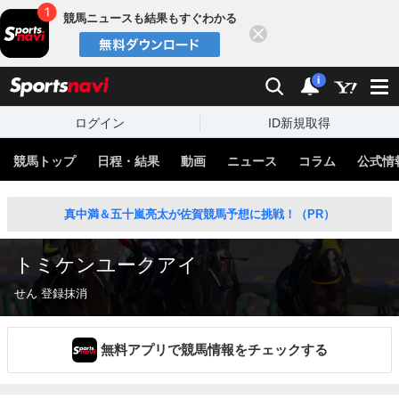
競馬ニュースも結果もすぐわかる
閉じる
スポーツナビ
検索
通知
i
ログイン
ID新規取得
競馬トップ
日程・結果
動画
ニュース
コラム
公式情
真中満＆五十嵐亮太が佐賀競馬予想に挑戦！（PR）
トミケンユークアイ
せん 登録抹消
無料アプリで競馬情報をチェックする