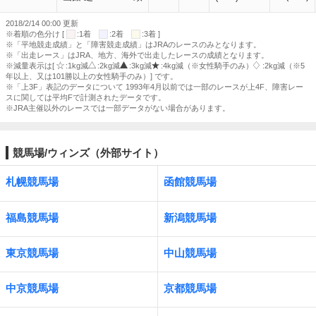
2018/2/14 00:00 更新
※着順の色分け [
:1着
:2着
:3着 ]
※「平地競走成績」と「障害競走成績」はJRAのレースのみとなります。
※「出走レース」はJRA、地方、海外で出走したレースの成績となります。
※減量表示は[
:1kg減
:2kg減
:3kg減
:4kg減（※女性騎手のみ）
:2kg減（※5
年以上、又は101勝以上の女性騎手のみ）] です。
※「上3F」表記のデータについて 1993年4月以前では一部のレースが上4F、障害レー
スに関しては平均Fで計測されたデータです。
※JRA主催以外のレースでは一部データがない場合があります。
競馬場/ウィンズ（外部サイト）
札幌競馬場
函館競馬場
福島競馬場
新潟競馬場
東京競馬場
中山競馬場
中京競馬場
京都競馬場