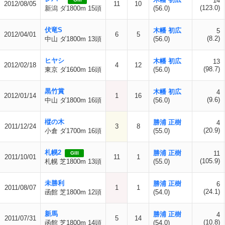
14
2012/08/05
11
10
(123.0)
新潟 ダ1800m 15頭
(56.0)
伏竜S
木幡 初広
5
2012/04/01
6
5
(8.2)
中山 ダ1800m 13頭
(56.0)
ヒヤシ
木幡 初広
13
2012/02/18
4
12
(98.7)
東京 ダ1600m 16頭
(56.0)
黒竹賞
木幡 初広
4
2012/01/14
1
16
(9.6)
中山 ダ1800m 16頭
(56.0)
樅の木
勝浦 正樹
4
2011/12/24
3
8
(20.9)
小倉 ダ1700m 16頭
(55.0)
札幌2
勝浦 正樹
11
GIII
2011/10/01
11
1
(105.9)
札幌 芝1800m 13頭
(55.0)
未勝利
勝浦 正樹
6
2011/08/07
1
1
(24.1)
函館 芝1800m 12頭
(54.0)
新馬
勝浦 正樹
4
2011/07/31
5
14
(10.8)
函館 芝1800m 14頭
(54.0)