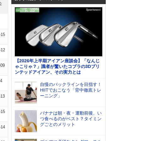
位
-15
-12
【2026年上半期アイアン座談会】「なんじ
-09
ゃこりゃ？」識者が驚いたコブラの3Dプリ
ンテッドアイアン、その実力とは
14
自慢のバックラインを目指す！
HIITでおこなう「背中徹底トレ
ーニング」
-13
-15
バナナは朝・夜・運動前後、い
つ食べるのがベスト？タイミン
グごとのメリット
-14