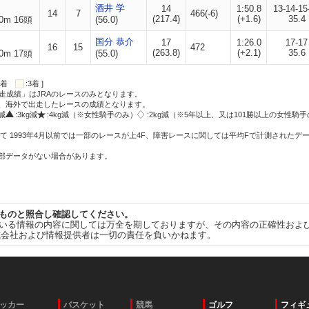
酒井 学
14
1:50.8
13-14-15
14
7
466(-6)
(217.4)
(+1.6)
35.4
0m 16頭
(56.0)
国分 恭介
17
1:26.0
17-17
16
15
472
(263.8)
(+2.1)
35.6
0m 17頭
(55.0)
:2着
:3着 ]
走成績」はJRAのレースのみとなります。
方、海外で出走したレースの成績となります。
g減
:3kg減
:4kg減（※女性騎手のみ）
:2kg減（※5年以上、又は101勝以上の女性騎手
て 1993年4月以前では一部のレースが上4F、障害レースに関しては平均Fで計測されたデ
一部データがない場合があります。
ものと照合し確認してください。
いる情報の内容に関しては万全を期しておりますが、その内容の正確性およ
式会社および情報提供者は一切の責任を負いかねます。
ッカー
バスケット
競馬
ゴルフ
フィギ