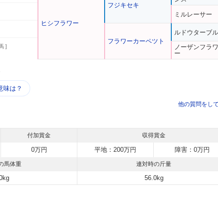
フジキセキ
ミルレーサー
ヒシフラワー
ルドウターブ
フラワーカーペツト
馬 ]
ノーザンフラ
ー
う
意味は？
他の質問をし
付加賞金
収得賞金
0万円
平地：200万円
障害：0万円
の馬体重
連対時の斤量
0kg
56.0kg