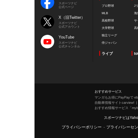
スポーツナビ
プロ野球
J
公式ページ
MLB
海
X（旧Twitter）
高校野球
サ
スポーツナビ
公式アカウント
大学野球
高
独立リーグ
YouTube
スポーツナビ
侍ジャパン
公式チャンネル
ライブ
to
おすすめサービス
マンガもお得にPayPayで eboo
自動車情報サイトcarview!
おすすめ情報サービス「mybe
スポーツナビはYah
プライバシーポリシー
-
プライバシーセ