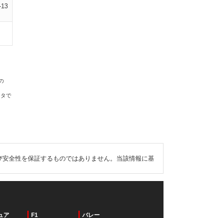
-13
の
ータで
び安全性を保証するものではありません。当該情報に基
ュア
F1
バレー