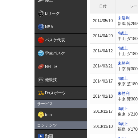
陸上
日付
レー
Bリーグ
未勝利
2014/05/10
新潟 障289
NBA
4歳上
2014/04/20
中山 ダ180
バスケ代表
4歳上
2014/04/12
学生バスケ
中山 ダ180
未勝利
2014/03/21
NFL
中京 障300
4歳上
他競技
2014/02/17
東京 芝180
Doスポーツ
未勝利
2014/01/18
中京 障300
サービス
3歳上
2013/11/17
東京 ダ210
toto
3歳上
コンテンツ
2013/11/10
福島 ダ170
動画