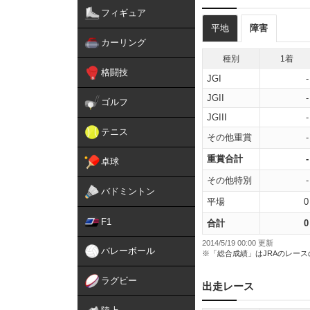
フィギュア
平地
障害
カーリング
種別
1着
格闘技
JGI
-
JGII
-
ゴルフ
JGIII
-
テニス
その他重賞
-
重賞合計
-
卓球
その他特別
-
バドミントン
平場
0
F1
合計
0
2014/5/19 00:00 更新
バレーボール
※「総合成績」はJRAのレー
ラグビー
出走レース