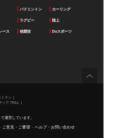
バドミントン
カーリング
ラグビー
陸上
レース
他競技
Doスポーツ
ストラン
ィア TRILL
力して運営しています。
-
ご意見・ご要望
-
ヘルプ・お問い合わせ