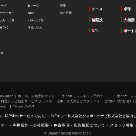
リーグ
Bリーグ
競馬
テニス
卓球
外サッカー
NBA
地方競馬
格闘技
大相撲
ッカー代表
バスケ代表
校年代
学生バスケ
NFL
ボート
to
kjapan
ホテル、旅館予約サイト 一休.com
レストラン予約サイト 一休.com レ
料理レシピ動画サービス クラシル
仕事・求人探しはスタンバイ
国内No.1女性向けメデ
st」
Yahoo! JAPAN
oo! JAPANのサービスであり、LINEヤフー株式会社がスポーツナビ株式会社と協
ンター
-
利用規約
-
会社概要
-
免責事項
-
広告掲載について
-
スタッフ募集
© Japan Racing Association.