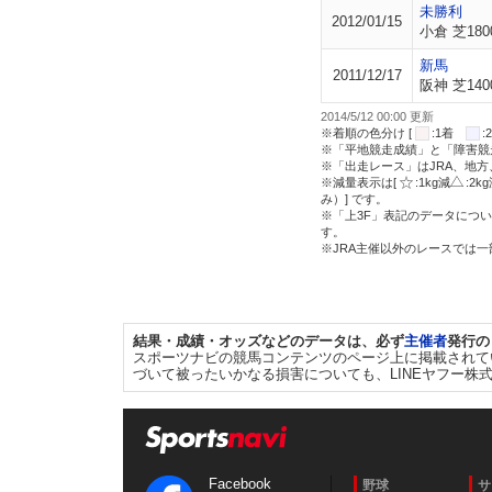
未勝利
2012/01/15
小倉 芝180
新馬
2011/12/17
阪神 芝140
2014/5/12 00:00 更新
※着順の色分け [
:1着
※「平地競走成績」と「障害競
※「出走レース」はJRA、地
※減量表示は[
:1kg減
:2k
み）] です。
※「上3F」表記のデータについ
す。
※JRA主催以外のレースでは
結果・成績・オッズなどのデータは、必ず
主催者
発行の
スポーツナビの競馬コンテンツのページ上に掲載されて
づいて被ったいかなる損害についても、LINEヤフー株
Facebook
野球
サ