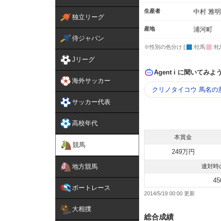
生産者
中村 雅明
独立リーグ
産地
浦河町
侍ジャパン
※性別の色分け [
:牡馬
:牝
Jリーグ
Agent i に聞いてみよ
海外サッカー
クリノタイコウ 馬名の
サッカー代表
高校年代
本賞金
競馬
249万円
地方競馬
連対時
45
ボートレース
2014/5/19 00:00
大相撲
総合成績