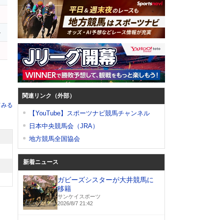
ル
ワ
関連リンク（外部）
てみる
【YouTube】スポーツナビ競馬チャンネル
日本中央競馬会（JRA）
地方競馬全国協会
新着ニュース
ガビーズシスターが大井競馬に
移籍
サンケイスポーツ
2026/8/7 21:42