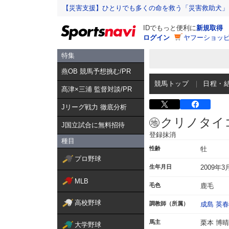
【災害支援】ひとりでも多くの命を救う「災害救助犬」
IDでもっと便利に
新規取得
ログイン
ヤフーショッピ
特集
燕OB 競馬予想挑む/PR
競馬トップ
日程・
髙津×三浦 監督対談/PR
Jリーグ戦力 徹底分析
クリノタイ
J国立試合に無料招待
登録抹消
種目
性齢
牡
プロ野球
生年月日
2009年3
MLB
毛色
鹿毛
高校野球
調教師（所属）
成島 英春
馬主
栗本 博晴
大学野球