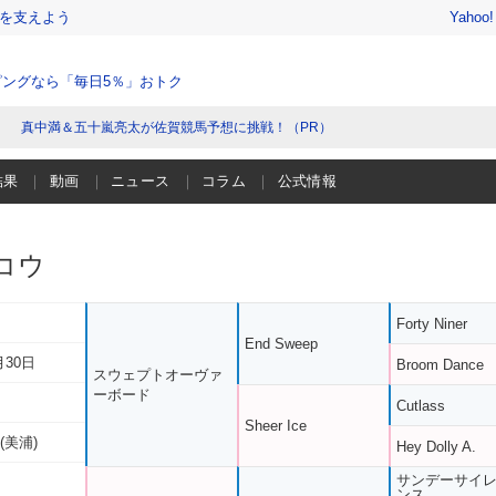
を支えよう
Yahoo
ングなら「毎日5％」おトク
真中満＆五十嵐亮太が佐賀競馬予想に挑戦！（PR）
結果
動画
ニュース
コラム
公式情報
コウ
Forty Niner
End Sweep
月30日
Broom Dance
スウェプトオーヴァ
ーボード
Cutlass
Sheer Ice
(美浦)
Hey Dolly A.
サンデーサイ
ンス