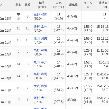
騎手
人気
タイム
通過順
ス
着順
馬番
馬体重
(斤量)
(オッズ)
差
上3F
中
高野 和馬
13
13
8
444(-6)
(96.5)
-
0m 13頭
止
(60.0)
西村 太一
15
1:56.9
15-15-15
13
15
450(-2)
(542.4)
(+1.5)
38.3
0m 15頭
(57.0)
江田 照男
15
1:58.0
12-11-12
13
15
452(+4)
(254.2)
(+2.5)
40.3
0m 15頭
(57.0)
高野 和馬
12
3:29.1
11-11-09
7
7
448(-4)
(140.9)
(+7.9)
13.9
0m 14頭
(60.0)
丸田 恭介
14
1:52.8
11-13-
14
3
452(-2)
(248.1)
(+4.9)
37.4
0m 14頭
(57.0)
高野 和馬
14
3:27.1
11-11-12
14
1
454(+2)
(147.8)
(+5.8)
13.8
0m 14頭
(60.0)
大庭 和弥
16
2:16.2
15-15-15
16
2
452(+2)
(373.2)
(+2.7)
38.7
0m 16頭
(57.0)
西村 太一
15
1:48.6
12-10-15
9
1
450(0)
(207.8)
(+1.8)
39.4
0m 15頭
(57.0)