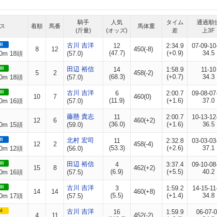
騎手
人気
タイム
通過順
ス
着順
馬番
馬体重
(斤量)
(オッズ)
差
上3F
II
古川 吉洋
12
2:34.9
07-09-10
8
12
450(-8)
(47.7)
(+0.9)
34.5
0m 18頭
(57.0)
II
田辺 裕信
14
1:58.9
11-10
5
2
458(-2)
(68.3)
(+0.7)
34.3
0m 18頭
(57.0)
II
古川 吉洋
6
2:00.7
09-08-07
10
7
460(0)
(11.9)
(+1.6)
37.0
0m 16頭
(57.0)
藤懸 貴志
11
2:00.7
10-13-12
12
6
460(+2)
(36.0)
(+1.6)
36.5
0m 15頭
(59.0)
II
北村 宏司
11
2:32.8
03-03-03
12
2
458(-4)
(53.3)
(+2.6)
37.1
0m 12頭
(56.0)
II
田辺 裕信
4
3:37.4
09-10-08
15
8
462(+2)
(6.9)
(+5.5)
40.2
0m 16頭
(57.5)
II
古川 吉洋
3
1:59.2
14-15-11
14
14
460(+8)
(5.5)
(+1.4)
34.8
0m 17頭
(57.5)
I
古川 吉洋
16
1:59.9
06-07-
4
11
452(-2)