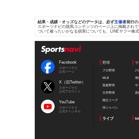
結果・成績・オッズなどのデータは、必ず
主催者
発行の
スポーツナビの競馬コンテンツのページ上に掲載されて
づいて被ったいかなる損害についても、LINEヤフー株
Facebook
野球
サ
スポーツナビ
プロ野球
J
公式ページ
MLB
海
X（旧Twitter）
高校野球
サ
スポーツナビ
公式アカウント
大学野球
高
独立リーグ
YouTube
スポーツナビ
侍ジャパン
公式チャンネル
ライブ
to