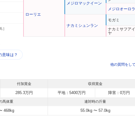
メジロマックイーン
メジロオーロ
ローリエ
モガミ
ナカミシュンラン
馬 ]
ナカミサフア
ヤ
う
の意味は？
他の質問をし
付加賞金
収得賞金
285.3万円
平地：5400万円
障害：0万円
の馬体重
連対時の斤量
〜 468kg
55.0kg 〜 57.0kg