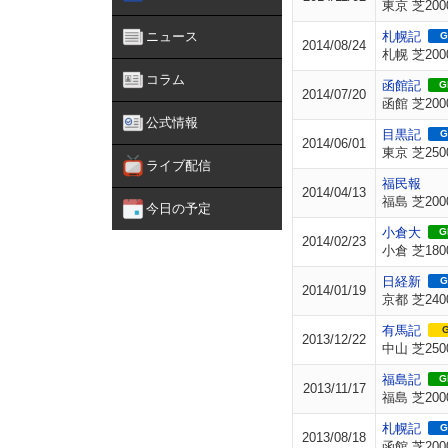
東京 芝200
ニュース
札幌記
G
2014/08/24
札幌 芝200
コラム
函館記
GI
2014/07/20
函館 芝200
公式情報
目黒記
G
2014/06/01
東京 芝250
ライブ配信
福民報
2014/04/13
福島 芝200
今日の予定
小倉大
GI
2014/02/23
小倉 芝180
日経新
G
2014/01/19
京都 芝240
有馬記
G
2013/12/22
中山 芝250
福島記
GI
2013/11/17
福島 芝200
札幌記
G
2013/08/18
函館 芝200