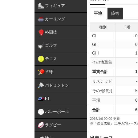
フィギュア
平地
障害
カーリング
種別
1着
格闘技
GI
0
GII
0
ゴルフ
GIII
1
テニス
その他重賞
-
重賞合計
1
卓球
リステッド
-
バドミントン
その他特別
5
F1
平場
0
合計
6
バレーボール
2016/1/6 00:00 更新
※「総合成績」はJRAのレー
ラグビー
出走レース