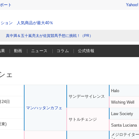
レポート
Yahoo
ション 人気商品が最大40％
真中満＆五十嵐亮太が佐賀競馬予想に挑戦！（PR）
結果
動画
ニュース
コラム
公式情報
シェ
Halo
サンデーサイレンス
月24日
Wishing Well
マンハッタンカフェ
Law Society
サトルチェンジ
栗東)
Santa Luciana
メジロテイタ
ン