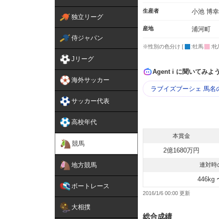
生産者
小池 博幸
独立リーグ
産地
浦河町
侍ジャパン
※性別の色分け [
:牡馬
:牝
Jリーグ
Agent i に聞いてみよ
海外サッカー
ラブイズブーシェ 馬名
サッカー代表
高校年代
本賞金
競馬
2億1680万円
地方競馬
連対時
446kg 
ボートレース
2016/1/6 00:00
大相撲
総合成績