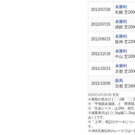
未勝利
2012/07/29
札幌 芝200
未勝利
2012/07/15
函館 芝200
未勝利
2012/06/23
阪神 芝220
未勝利
2011/12/18
中山 芝200
未勝利
2011/10/23
京都 芝200
新馬
2011/10/08
京都 芝180
2015/11/9 00:00 更新
※着順の色分け [
:1着
※「平地競走成績」と「障害競
※「出走レース」はJRA、地
※減量表示は[
:1kg減
:2k
み）] です。
※「上3F」表記のデータについ
す。
※JRA主催以外のレースでは