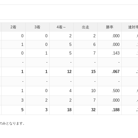
2着
3着
4着～
出走
勝率
連対
0
0
2
2
.000
1
0
5
6
.000
0
1
5
7
.143
-
-
-
-
-
1
1
12
15
.067
-
-
-
-
-
1
0
4
10
.500
3
2
2
7
.000
5
3
18
32
.188
スのみとなります。