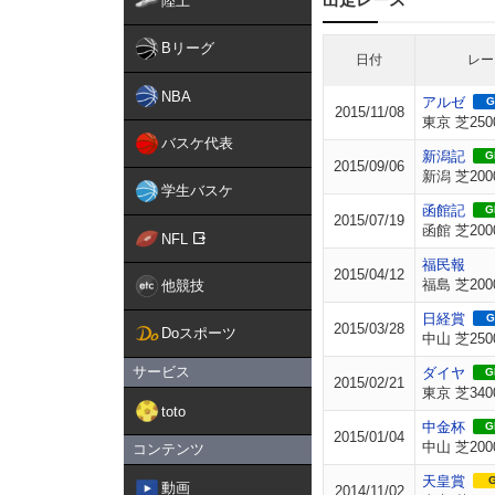
陸上
Bリーグ
日付
レー
NBA
アルゼ
G
2015/11/08
東京 芝250
バスケ代表
新潟記
GI
2015/09/06
新潟 芝200
学生バスケ
函館記
GI
2015/07/19
函館 芝200
NFL
福民報
2015/04/12
福島 芝200
他競技
日経賞
G
2015/03/28
Doスポーツ
中山 芝250
サービス
ダイヤ
GI
2015/02/21
東京 芝340
toto
中金杯
GI
2015/01/04
中山 芝200
コンテンツ
天皇賞
G
動画
2014/11/02