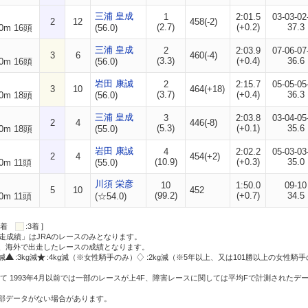
三浦 皇成
1
2:01.5
03-03-02
2
12
458(-2)
(2.7)
(+0.2)
37.3
0m 16頭
(56.0)
三浦 皇成
2
2:03.9
07-06-07
3
6
460(-4)
(3.3)
(+0.4)
36.6
0m 16頭
(56.0)
岩田 康誠
2
2:15.7
05-05-05
3
10
464(+18)
(3.7)
(+0.4)
36.3
0m 18頭
(56.0)
三浦 皇成
3
2:03.8
03-04-05
2
4
446(-8)
(5.3)
(+0.1)
35.6
0m 18頭
(55.0)
岩田 康誠
4
2:02.2
05-03-03
2
4
454(+2)
(10.9)
(+0.3)
35.0
0m 11頭
(55.0)
川須 栄彦
10
1:50.0
09-10
5
10
452
(99.2)
(+0.7)
34.5
0m 11頭
(☆54.0)
:2着
:3着 ]
走成績」はJRAのレースのみとなります。
方、海外で出走したレースの成績となります。
g減
:3kg減
:4kg減（※女性騎手のみ）
:2kg減（※5年以上、又は101勝以上の女性騎手
て 1993年4月以前では一部のレースが上4F、障害レースに関しては平均Fで計測されたデ
一部データがない場合があります。