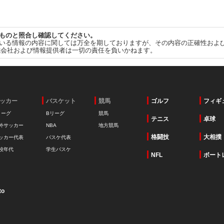
ものと照合し確認してください。
いる情報の内容に関しては万全を期しておりますが、その内容の正確性およ
式会社および情報提供者は一切の責任を負いかねます。
ッカー
バスケット
競馬
ゴルフ
フィギ
リーグ
Bリーグ
競馬
テニス
卓球
外サッカー
NBA
地方競馬
格闘技
大相撲
ッカー代表
バスケ代表
校年代
学生バスケ
NFL
ボート
to