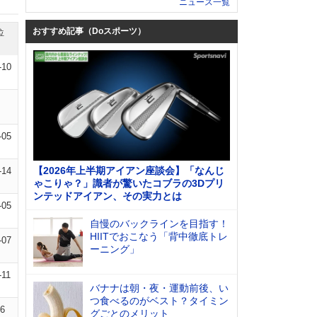
ニュース一覧
おすすめ記事（Doスポーツ）
位
-10
-05
【2026年上半期アイアン座談会】「なんじ
-14
ゃこりゃ？」識者が驚いたコブラの3Dプリ
ンテッドアイアン、その実力とは
-05
自慢のバックラインを目指す！
HIITでおこなう「背中徹底トレ
-07
ーニング」
-11
バナナは朝・夜・運動前後、い
つ食べるのがベスト？タイミン
06
グごとのメリット