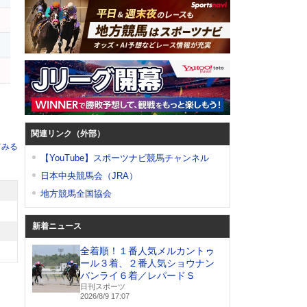
ラ
イ
関連リンク（外部）
てみる
【YouTube】スポーツナビ競馬チャンネル
日本中央競馬会（JRA）
地方競馬全国協会
新着ニュース
全着順！１番人気メルカントゥ
ール３着、２番人気ショウナン
バンライ６着／レパードＳ
日刊スポーツ
2026/8/9 17:07