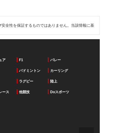
び安全性を保証するものではありません。当該情報に基
ュア
F1
バレー
バドミントン
カーリング
ラグビー
陸上
レース
他競技
Doスポーツ