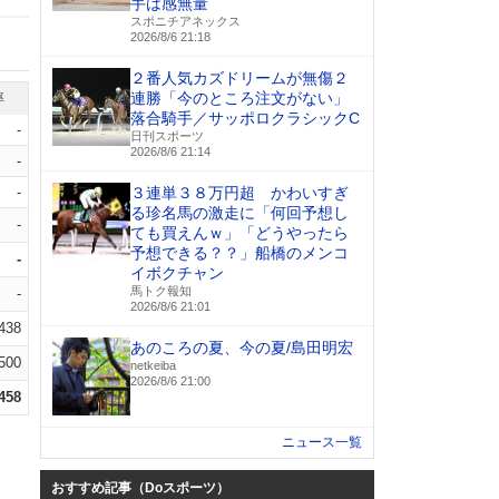
手は感無量
スポニチアネックス
2026/8/6 21:18
２番人気カズドリームが無傷２
連勝「今のところ注文がない」
率
落合騎手／サッポロクラシックC
-
日刊スポーツ
2026/8/6 21:14
-
-
３連単３８万円超 かわいすぎ
る珍名馬の激走に「何回予想し
-
ても買えんｗ」「どうやったら
予想できる？？」船橋のメンコ
-
イボクチャン
馬トク報知
-
2026/8/6 21:01
.438
あのころの夏、今の夏/島田明宏
.500
netkeiba
2026/8/6 21:00
.458
ニュース一覧
おすすめ記事（Doスポーツ）