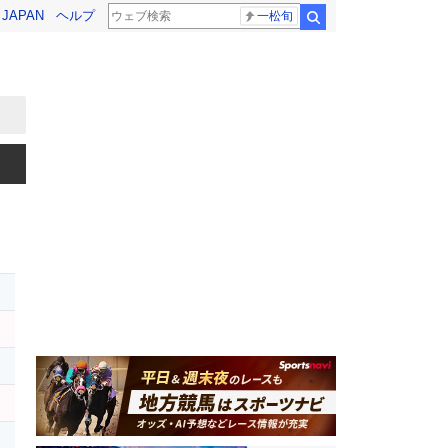
! JAPAN
ヘルプ
一松旬
検索