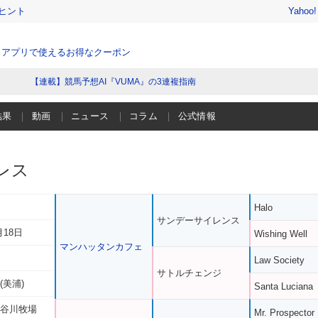
ヒント
Yahoo
、アプリで使えるお得なクーポン
【連載】競馬予想AI『VUMA』の3連複指南
結果
動画
ニュース
コラム
公式情報
レス
Halo
サンデーサイレンス
月18日
Wishing Well
マンハッタンカフェ
Law Society
サトルチェンジ
(美浦)
Santa Luciana
 谷川牧場
Mr. Prospector