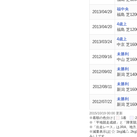
福中央
2013/04/29
福島 芝120
4歳上
2013/04/20
福島 芝120
4歳上
2013/03/24
中京 芝160
未勝利
2012/09/16
中山 芝160
未勝利
2012/09/02
新潟 芝140
未勝利
2012/08/11
新潟 芝160
未勝利
2012/07/22
新潟 芝160
2015/10/19 00:00 更新
※着順の色分け [
:1着
※「平地競走成績」と「障害競
※「出走レース」はJRA、地
※減量表示は[
:1kg減
:2k
み）] です。