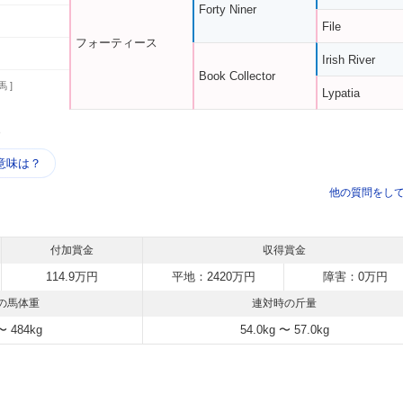
Forty Niner
File
フォーティース
Irish River
Book Collector
馬 ]
Lypatia
う
意味は？
他の質問をし
付加賞金
収得賞金
114.9万円
平地：2420万円
障害：0万円
の馬体重
連対時の斤量
〜 484kg
54.0kg 〜 57.0kg