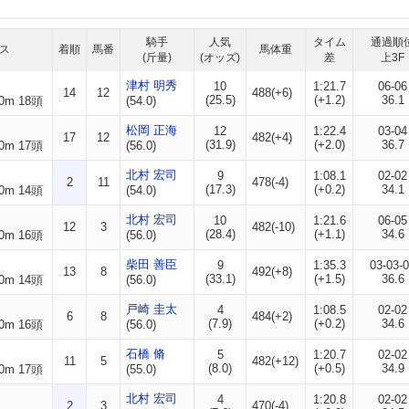
騎手
人気
タイム
通過順
ス
着順
馬番
馬体重
(斤量)
(オッズ)
差
上3F
津村 明秀
10
1:21.7
06-06
14
12
488(+6)
(25.5)
(+1.2)
36.1
0m 18頭
(54.0)
松岡 正海
12
1:22.4
03-04
17
12
482(+4)
(31.9)
(+2.0)
36.7
0m 17頭
(56.0)
北村 宏司
9
1:08.1
02-02
2
11
478(-4)
(17.3)
(+0.2)
34.1
0m 14頭
(54.0)
北村 宏司
10
1:21.6
06-05
12
3
482(-10)
(28.4)
(+1.1)
34.6
0m 16頭
(56.0)
柴田 善臣
9
1:35.3
03-03-
13
8
492(+8)
(33.1)
(+1.5)
36.6
0m 14頭
(56.0)
戸崎 圭太
4
1:08.5
02-02
6
8
484(+2)
(7.9)
(+0.2)
34.6
0m 16頭
(56.0)
石橋 脩
5
1:20.7
02-02
11
5
482(+12)
(8.0)
(+0.5)
34.9
0m 17頭
(55.0)
北村 宏司
4
1:20.8
02-02
2
3
470(-4)