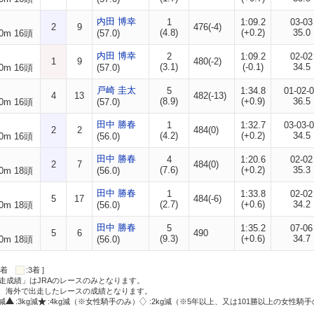
内田 博幸
1
1:09.2
03-03
2
9
476(-4)
(4.8)
(+0.2)
35.0
0m 16頭
(57.0)
内田 博幸
2
1:09.2
02-02
1
9
480(-2)
(3.1)
(-0.1)
34.5
0m 16頭
(57.0)
戸崎 圭太
5
1:34.8
01-02-
4
13
482(-13)
(8.9)
(+0.9)
36.5
0m 16頭
(57.0)
田中 勝春
1
1:32.7
03-03-
2
2
484(0)
(4.2)
(+0.2)
34.5
0m 16頭
(56.0)
田中 勝春
4
1:20.6
02-02
2
7
484(0)
(7.6)
(+0.2)
35.3
0m 18頭
(56.0)
田中 勝春
1
1:33.8
02-02
5
17
484(-6)
(2.7)
(+0.6)
34.2
0m 18頭
(56.0)
田中 勝春
5
1:35.2
07-06
5
6
490
(9.3)
(+0.6)
34.7
0m 18頭
(56.0)
:2着
:3着 ]
走成績」はJRAのレースのみとなります。
方、海外で出走したレースの成績となります。
g減
:3kg減
:4kg減（※女性騎手のみ）
:2kg減（※5年以上、又は101勝以上の女性騎手