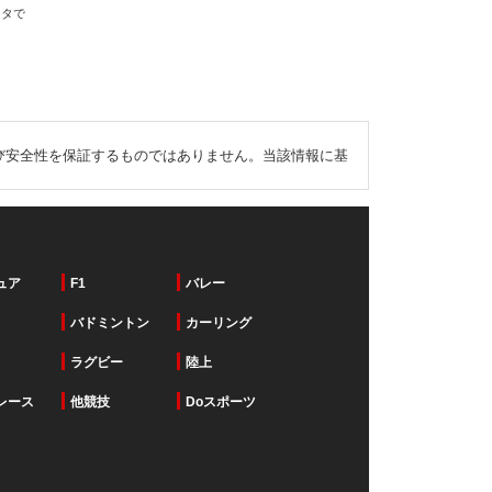
ータで
び安全性を保証するものではありません。当該情報に基
ュア
F1
バレー
バドミントン
カーリング
ラグビー
陸上
レース
他競技
Doスポーツ