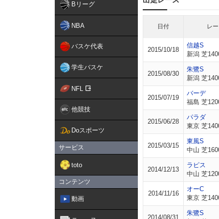
Bリーグ
NBA
日付
レー
信越S
バスケ代表
2015/10/18
新潟 芝140
学生バスケ
朱鷺S
2015/08/30
新潟 芝140
NFL
バーデ
2015/07/19
福島 芝120
他競技
パラダ
2015/06/28
東京 芝140
Doスポーツ
東風S
2015/03/15
サービス
中山 芝160
toto
ラピス
2014/12/13
中山 芝120
コンテンツ
オーC
2014/11/16
東京 芝140
動画
朱鷺S
2014/08/31