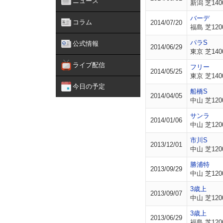
ニュース
新潟 芝140
バーデ
コラム
2014/07/20
福島 芝120
パラS
公式情報
2014/06/29
東京 芝140
ライブ配信
フリー
2014/05/25
東京 芝140
今日の予定
船橋S
2014/04/05
中山 芝120
サンラ
2014/01/06
中山 芝120
市川S
2013/12/01
中山 芝120
勝浦特
2013/09/29
中山 芝120
3歳上
2013/09/07
中山 芝120
3歳上
2013/06/29
福島 芝120