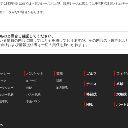
て 1993年4月以前では一部のレースが上4F、障害レースに関しては平均Fで計測されたデ
一部データがない場合があります。
ものと照合し確認してください。
いる情報の内容に関しては万全を期しておりますが、その内容の正確性およ
式会社および情報提供者は一切の責任を負いかねます。
ッカー
バスケット
競馬
ゴルフ
フィギ
リーグ
Bリーグ
競馬
テニス
卓球
外サッカー
NBA
地方競馬
格闘技
大相撲
ッカー代表
バスケ代表
校年代
学生バスケ
NFL
ボート
to