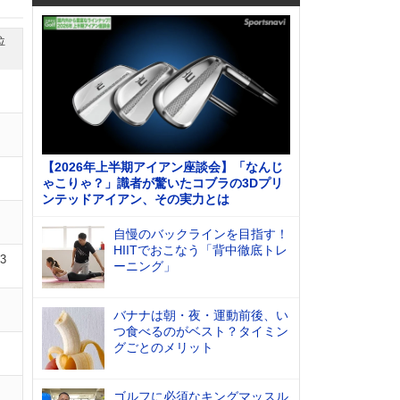
位
【2026年上半期アイアン座談会】「なんじ
ゃこりゃ？」識者が驚いたコブラの3Dプリ
ンテッドアイアン、その実力とは
自慢のバックラインを目指す！
HIITでおこなう「背中徹底トレ
03
ーニング」
バナナは朝・夜・運動前後、い
つ食べるのがベスト？タイミン
グごとのメリット
ゴルフに必須なキングマッスル