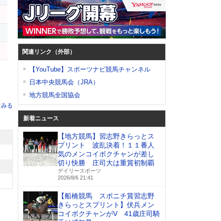
関連リンク（外部）
【YouTube】スポーツナビ競馬チャンネル
日本中央競馬会（JRA）
地方競馬全国協会
てみる
新着ニュース
【地方競馬】習志野きらっとス
プリント 波乱決着！１１番人
気のメンコイボクチャンが差し
切り快勝 庄司大は重賞初制覇
デイリースポーツ
2026/8/6 21:41
【船橋競馬 スポニチ賞習志野
きらっとスプリント】伏兵メン
コイボクチャンがV 41歳庄司騎