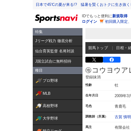
日本で45℃の夏が来る!? 猛暑を賢くおトクに生き抜く
IDでもっと便利に
新規取得
ログイン
初回購入限定
特集
Jリーグ戦力 徹底分析
競馬トップ
日程・
仙台育英監督 名将対談
J国立試合に無料招待
コウヨウア
種目
登録抹消
プロ野球
性齢
牡
MLB
生年月日
2009年3
高校野球
毛色
青鹿毛
調教師（所属）
古賀 慎明
大学野球
馬主
有限会社
独立リーグ