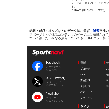
※「上3F」表記のデータについ
す。
※JRA主催以外のレースでは
結果・成績・オッズなどのデータは、必ず
主催者
発行の
スポーツナビの競馬コンテンツのページ上に掲載されて
づいて被ったいかなる損害についても、LINEヤフー株
Facebook
野球
サ
スポーツナビ
プロ野球
J
公式ページ
MLB
海
X（旧Twitter）
高校野球
サ
スポーツナビ
公式アカウント
大学野球
高
独立リーグ
YouTube
スポーツナビ
侍ジャパン
公式チャンネル
ライブ
to