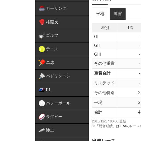
カーリング
平地
障害
格闘技
種別
1着
ゴルフ
GI
-
GII
-
テニス
GIII
-
卓球
その他重賞
-
重賞合計
-
バドミントン
リステッド
-
F1
その他特別
2
平場
2
バレーボール
合計
4
ラグビー
2015/12/17 00:00 更新
※「総合成績」はJRAのレー
陸上
出走レース