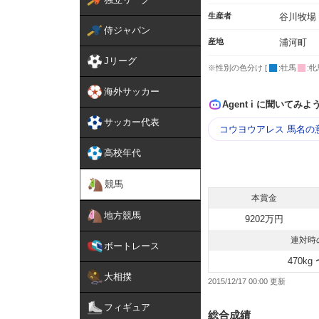
生産者
谷川牧場
侍ジャパン
産地
浦河町
Jリーグ
※性別の色分け [
:牡馬
:牝
海外サッカー
Agent i に聞いてみよ
サッカー代表
コウヨウアレス 馬名の
高校年代
競馬
本賞金
地方競馬
9202万円
連対時
ボートレース
470kg 
大相撲
2015/12/17 00:00
フィギュア
総合成績