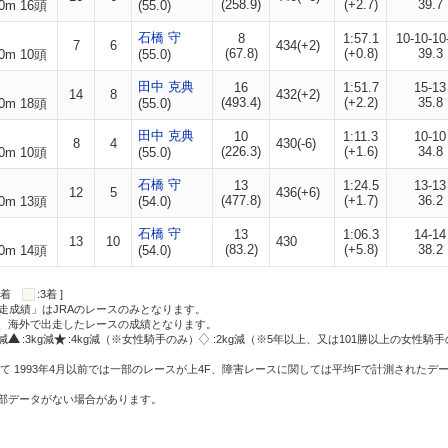
(258.9)
(+2.7)
39.7
0m 16頭
(55.0)
石橋 守
8
1:57.1
10-10-10
7
6
434(+2)
(67.8)
(+0.8)
39.3
0m 10頭
(55.0)
田中 克典
16
1:51.7
15-13
14
8
432(+2)
(493.4)
(+2.2)
35.8
0m 18頭
(55.0)
田中 克典
10
1:11.3
10-10
8
4
430(-6)
(226.3)
(+1.6)
34.8
0m 10頭
(55.0)
石橋 守
13
1:24.5
13-13
12
5
436(+6)
(477.8)
(+1.7)
36.2
0m 13頭
(54.0)
石橋 守
13
1:06.3
14-14
13
10
430
(83.2)
(+5.8)
38.2
0m 14頭
(54.0)
:2着
:3着 ]
走成績」はJRAのレースのみとなります。
方、海外で出走したレースの成績となります。
g減
:3kg減
:4kg減（※女性騎手のみ）
:2kg減（※5年以上、又は101勝以上の女性騎手
て 1993年4月以前では一部のレースが上4F、障害レースに関しては平均Fで計測されたデ
一部データがない場合があります。