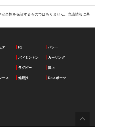
び安全性を保証するものではありません。当該情報に基
ュア
F1
バレー
バドミントン
カーリング
ラグビー
陸上
レース
他競技
Doスポーツ