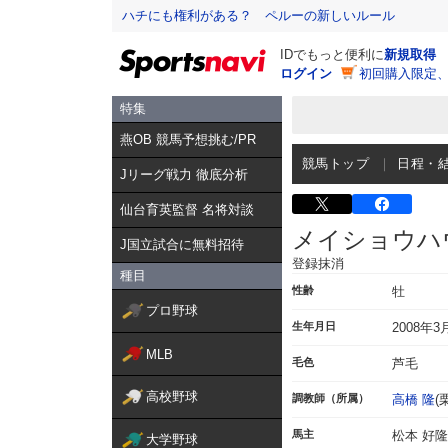
ハチにも権利がある？ ペルーの新しいルール
IDでもっと便利に
新規取得
ログイン
初回購入限定
特集
燕OB 競馬予想挑む/PR
競馬トップ
日程・
Jリーグ戦力 徹底分析
仙台育英監督 名将対談
メイショウハ
J国立試合に無料招待
登録抹消
種目
性齢
牡
プロ野球
生年月日
2008年3
MLB
毛色
芦毛
高校野球
調教師（所属）
高橋 隆
(
馬主
松本 好隆
大学野球