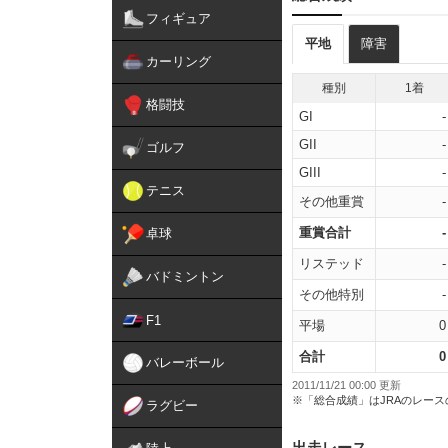
フィギュア
平地
障害
カーリング
種別
1着
格闘技
GI
-
GII
-
ゴルフ
GIII
-
テニス
その他重賞
-
重賞合計
-
卓球
リステッド
-
バドミントン
その他特別
-
F1
平場
0
合計
0
バレーボール
2011/11/21 00:00 更新
※「総合成績」はJRAのレー
ラグビー
出走レース