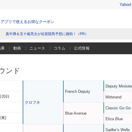
Yahoo
、アプリで使えるお得なクーポン
真中満＆五十嵐亮太が佐賀競馬予想に挑戦！（PR）
結果
動画
ニュース
コラム
公式情報
ウンド
Deputy Ministe
French Deputy
月20日
Mitterand
クロフネ
Classic Go Go
Blue Avenue
栗東)
Eliza Blue
Sadler’s Wells