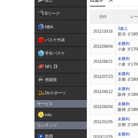
陸上
Bリーグ
日付
レー
NBA
3歳上
2011/10/16
新潟 ダ180
バスケ代表
未勝利
2011/09/04
小倉 ダ170
学生バスケ
未勝利
2011/08/21
小倉 ダ170
NFL
未勝利
2011/07/23
京都 ダ180
他競技
未勝利
2011/06/12
Doスポーツ
阪神 ダ180
サービス
未勝利
2011/06/04
阪神 ダ180
toto
未勝利
2011/01/05
京都 ダ180
コンテンツ
未勝利
動画
2010/12/25