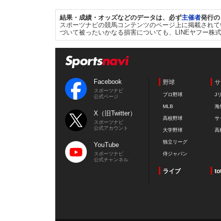
結果・成績・オッズなどのデータは、必ず
主催者
発行の
スポーツナビの競馬コンテンツのページ上に掲載されて
づいて被ったいかなる損害についても、LINEヤフー株
Facebook
野球
サ
スポーツナビ
プロ野球
J
公式ページ
MLB
海
X（旧Twitter）
高校野球
サ
スポーツナビ
公式アカウント
大学野球
高
独立リーグ
YouTube
スポーツナビ
侍ジャパン
公式チャンネル
ライブ
to