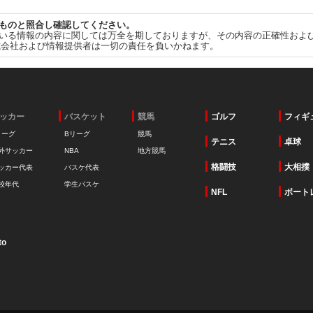
ものと照合し確認してください。
いる情報の内容に関しては万全を期しておりますが、その内容の正確性およ
式会社および情報提供者は一切の責任を負いかねます。
ッカー
バスケット
競馬
ゴルフ
フィギ
リーグ
Bリーグ
競馬
テニス
卓球
外サッカー
NBA
地方競馬
格闘技
大相撲
ッカー代表
バスケ代表
校年代
学生バスケ
NFL
ボート
to