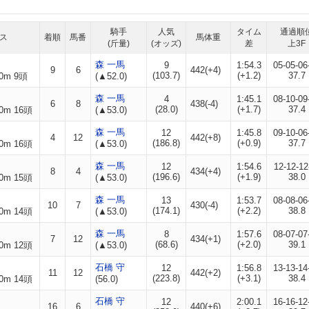
騎手
人気
タイム
通過順
ス
着順
馬番
馬体重
(斤量)
(オッズ)
差
上3F
森 一馬
9
1:54.3
05-05-06
9
6
442(+4)
(103.7)
(+1.2)
37.7
0m 9頭
(▲52.0)
森 一馬
4
1:45.1
08-10-09
6
8
438(-4)
(28.0)
(+1.7)
37.4
0m 16頭
(▲53.0)
森 一馬
12
1:45.8
09-10-06
4
12
442(+8)
(186.8)
(+0.9)
37.7
0m 16頭
(▲53.0)
森 一馬
12
1:54.6
12-12-12
8
4
434(+4)
(196.6)
(+1.9)
38.0
0m 15頭
(▲53.0)
森 一馬
13
1:53.7
08-08-06
10
7
430(-4)
(174.1)
(+2.2)
38.8
0m 14頭
(▲53.0)
森 一馬
8
1:57.6
08-07-07
7
12
434(+1)
(68.6)
(+2.0)
39.1
0m 12頭
(▲53.0)
石橋 守
12
1:56.8
13-13-14
11
12
442(+2)
(223.8)
(+3.1)
38.4
0m 14頭
(56.0)
石橋 守
12
2:00.1
16-16-12
16
6
440(+6)