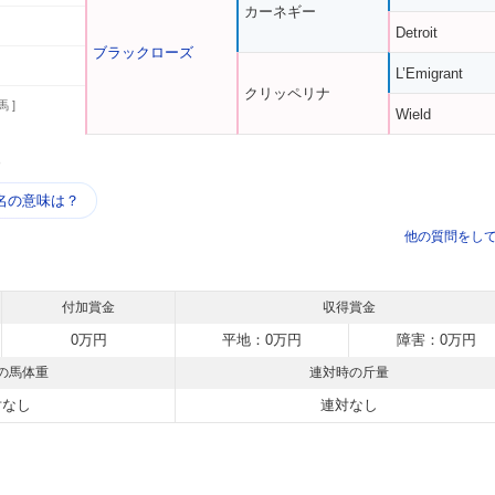
カーネギー
Detroit
ブラックローズ
L’Emigrant
クリッペリナ
馬 ]
Wield
う
名の意味は？
他の質問をし
付加賞金
収得賞金
0万円
平地：0万円
障害：0万円
の馬体重
連対時の斤量
対なし
連対なし