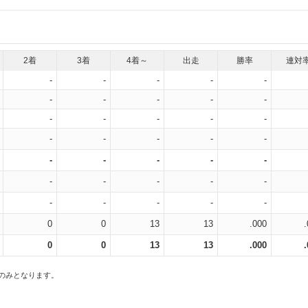
2着
3着
4着～
出走
勝率
連対
-
-
-
-
-
-
-
-
-
-
-
-
-
-
-
-
-
-
-
-
-
-
-
-
-
-
-
-
-
-
-
-
-
-
-
0
0
13
13
.000
0
0
13
13
.000
スのみとなります。