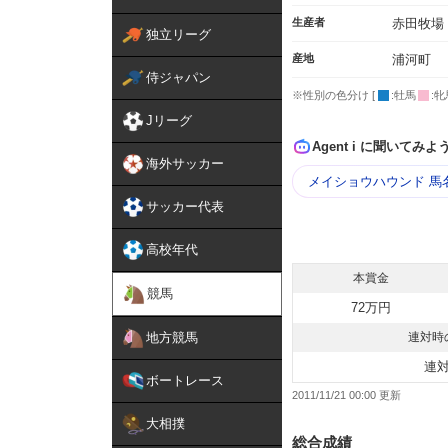
生産者
赤田牧場
独立リーグ
産地
浦河町
侍ジャパン
※性別の色分け [
:牡馬
:牝
Jリーグ
Agent i に聞いてみよ
海外サッカー
メイショウハウンド 馬
サッカー代表
高校年代
本賞金
競馬
72万円
地方競馬
連対時
連
ボートレース
2011/11/21 00:00
大相撲
総合成績