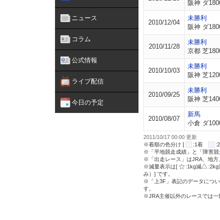
阪神 ダ180
ニュース
未勝利
2010/12/04
阪神 ダ180
コラム
未勝利
2010/11/28
京都 芝180
公式情報
未勝利
2010/10/03
阪神 芝120
ライブ配信
未勝利
2010/09/25
阪神 芝140
今日の予定
新馬
2010/08/07
小倉 ダ100
2011/10/17 00:00 更新
※着順の色分け [
:1着
※「平地競走成績」と「障害競
※「出走レース」はJRA、地
※減量表示は[
:1kg減
:2k
み）] です。
※「上3F」表記のデータについ
す。
※JRA主催以外のレースでは