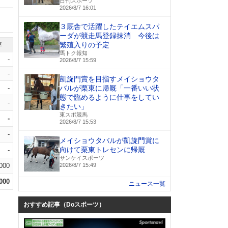
日刊スポーツ
2026/8/7 16:01
３厩舎で活躍したテイエムスパ
ーダが競走馬登録抹消 今後は
繁殖入りの予定
率
馬トク報知
-
2026/8/7 15:59
-
凱旋門賞を目指すメイショウタ
-
バルが栗東に帰厩「一番いい状
態で臨めるように仕事をしてい
-
きたい」
東スポ競馬
-
2026/8/7 15:53
-
メイショウタバルが凱旋門賞に
向けて栗東トレセンに帰厩
-
サンケイスポーツ
.000
2026/8/7 15:49
.000
ニュース一覧
おすすめ記事（Doスポーツ）