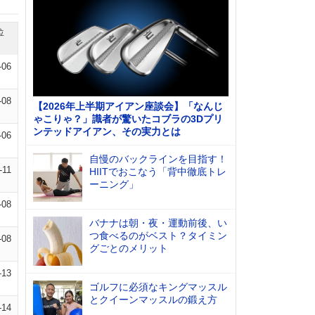
位
-06
-08
【2026年上半期アイアン座談会】「なんじ
ゃこりゃ？」識者が驚いたコブラの3Dプリ
ンテッドアイアン、その実力とは
-06
自慢のバックラインを目指す！
-11
HIITでおこなう「背中徹底トレ
ーニング」
-08
バナナは朝・夜・運動前後、い
つ食べるのがベスト？タイミン
-08
グごとのメリット
-13
ゴルフに必須なキングマッスル
とクイーンマッスルの鍛え方
-14