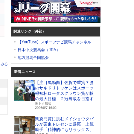
関連リンク（外部）
【YouTube】スポーツナビ競馬チャンネル
日本中央競馬会（JRA）
地方競馬全国協会
てみる
新着ニュース
【注目馬動向】佐賀で重賞７勝
のサキドリトッケンはスポーツ
報知杯ロータスクラウン賞が秋
の最大目標 ２冠奪取を目指す
馬トク報知
2026/8/7 16:02
凱旋門賞に挑むメイショウタバ
ルが栗東トレセンに帰厩 上籠
助手「精神的にもリラックス」