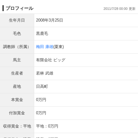
プロフィール
2011/7/28 00:00
生年月日
2008年3月25日
毛色
黒鹿毛
調教師（所属）
梅田 康雄
(栗東)
馬主
有限会社 ビッグ
生産者
若林 武雄
産地
日高町
本賞金
0万円
付加賞金
0万円
収得賞金：平地
平地：0万円