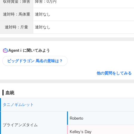
収得賞金：障害
障害：0万円
連対時：馬体重
連対なし
連対時：斤量
連対なし
Agent i に聞いてみよう
ビッグドラゴン 馬名の意味は？
他の質問をしてみる
血統
タニノギムレット
Roberto
ブライアンズタイム
Kelley’s Day