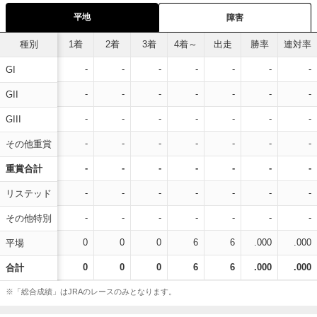
平地
障害
種別
1着
2着
3着
4着～
出走
勝率
連対率
-
-
-
-
-
-
-
GI
-
-
-
-
-
-
-
GII
-
-
-
-
-
-
-
GIII
-
-
-
-
-
-
-
その他重賞
-
-
-
-
-
-
-
重賞合計
-
-
-
-
-
-
-
リステッド
-
-
-
-
-
-
-
その他特別
0
0
0
6
6
.000
.000
平場
0
0
0
6
6
.000
.000
合計
※「総合成績」はJRAのレースのみとなります。