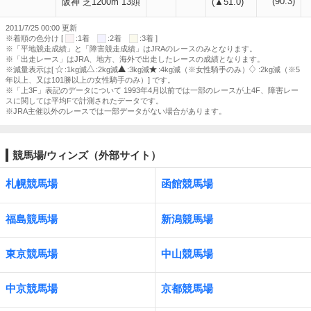
(90.3)
阪神 芝1200m 13頭
(▲51.0)
2011/7/25 00:00 更新
※着順の色分け [
:1着
:2着
:3着 ]
※「平地競走成績」と「障害競走成績」はJRAのレースのみとなります。
※「出走レース」はJRA、地方、海外で出走したレースの成績となります。
※減量表示は[
:1kg減
:2kg減
:3kg減
:4kg減（※女性騎手のみ）
:2kg減（※5
年以上、又は101勝以上の女性騎手のみ）] です。
※「上3F」表記のデータについて 1993年4月以前では一部のレースが上4F、障害レー
スに関しては平均Fで計測されたデータです。
※JRA主催以外のレースでは一部データがない場合があります。
競馬場/ウィンズ（外部サイト）
札幌競馬場
函館競馬場
福島競馬場
新潟競馬場
東京競馬場
中山競馬場
中京競馬場
京都競馬場