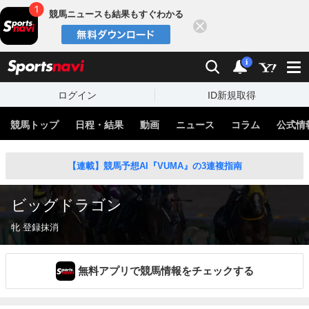
競馬ニュースも結果もすぐわかる
閉じる
スポーツナビ
検索
通知
i
ログイン
ID新規取得
競馬トップ
日程・結果
動画
ニュース
コラム
公式情
【連載】競馬予想AI『VUMA』の3連複指南
ビッグドラゴン
牝 登録抹消
無料アプリで競馬情報をチェックする