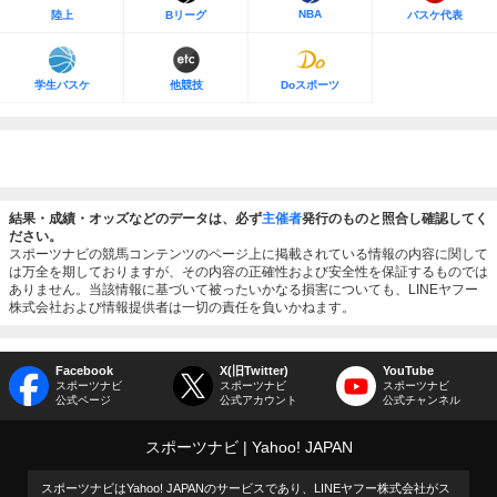
NBA
陸上
Bリーグ
バスケ代表
学生バスケ
他競技
Doスポーツ
結果・成績・オッズなどのデータは、必ず
主催者
発行のものと照合し確認してく
ださい。
スポーツナビの競馬コンテンツのページ上に掲載されている情報の内容に関して
は万全を期しておりますが、その内容の正確性および安全性を保証するものでは
ありません。当該情報に基づいて被ったいかなる損害についても、LINEヤフー
株式会社および情報提供者は一切の責任を負いかねます。
Facebook
X(旧Twitter)
YouTube
スポーツナビ
スポーツナビ
スポーツナビ
公式ページ
公式アカウント
公式チャンネル
スポーツナビ
Yahoo! JAPAN
スポーツナビはYahoo! JAPANのサービスであり、LINEヤフー株式会社がス