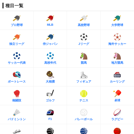
種目一覧
MLB
プロ野球
高校野球
大学野球
独立リーグ
侍ジャパン
Jリーグ
海外サッカー
サッカー代表
高校年代
競馬
地方競馬
ボートレース
大相撲
フィギュア
カーリング
格闘技
ゴルフ
テニス
卓球
F1
バドミントン
バレーボール
ラグビー