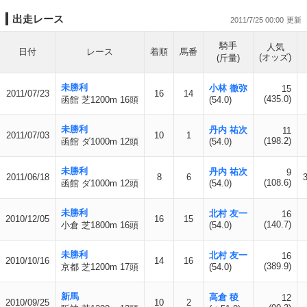
出走レース
2011/7/25 00:00
騎手
人気
日付
レース
着順
馬番
(オッズ)
(斤量)
未勝利
小林 徹弥
15
2011/07/23
16
14
(435.0)
函館 芝1200m 16頭
(54.0)
未勝利
丹内 祐次
11
2011/07/03
10
1
(198.2)
函館 ダ1000m 12頭
(54.0)
未勝利
丹内 祐次
9
2011/06/18
8
6
(108.6)
函館 ダ1000m 12頭
(54.0)
未勝利
北村 友一
16
2010/12/05
16
15
(140.7)
小倉 芝1800m 16頭
(54.0)
未勝利
北村 友一
16
2010/10/16
14
16
(389.9)
京都 芝1200m 17頭
(54.0)
新馬
高倉 稜
12
2010/09/25
10
2