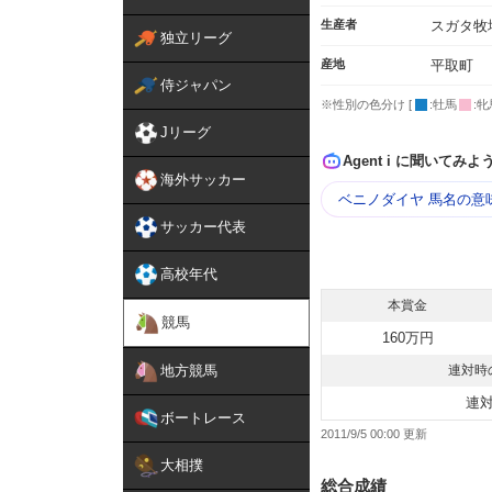
生産者
スガタ牧
独立リーグ
産地
平取町
侍ジャパン
※性別の色分け [
:牡馬
:牝
Jリーグ
Agent i に聞いてみよ
海外サッカー
ベニノダイヤ 馬名の意
サッカー代表
高校年代
本賞金
競馬
160万円
地方競馬
連対時
連
ボートレース
2011/9/5 00:00
大相撲
総合成績