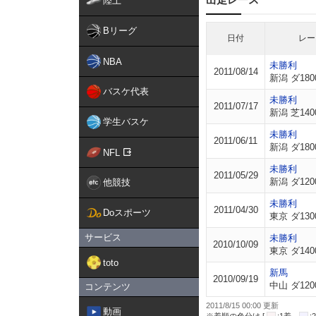
陸上
Bリーグ
日付
レー
NBA
未勝利
2011/08/14
新潟 ダ180
バスケ代表
未勝利
2011/07/17
新潟 芝140
学生バスケ
未勝利
2011/06/11
新潟 ダ180
NFL
未勝利
2011/05/29
新潟 ダ120
他競技
未勝利
2011/04/30
Doスポーツ
東京 ダ130
サービス
未勝利
2010/10/09
東京 ダ140
toto
新馬
2010/09/19
中山 ダ120
コンテンツ
2011/8/15 00:00 更新
動画