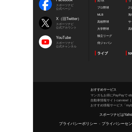
野球
サ
スポーツナビ
プロ野球
J
公式ページ
MLB
海
X（旧Twitter）
高校野球
サ
スポーツナビ
公式アカウント
大学野球
高
独立リーグ
YouTube
スポーツナビ
侍ジャパン
公式チャンネル
ライブ
to
おすすめサービス
マンガもお得にPayPayで eboo
自動車情報サイトcarview!
おすすめ情報サービス「mybe
スポーツナビはYah
プライバシーポリシー
-
プライバシーセ