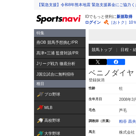
【緊急支援】令和8年熊本地震 緊急支援募金にご協力く
IDでもっと便利に
新規取得
ログイン
［おトク］10
特集
燕OB 競馬予想挑む/PR
競馬トップ
日程・
髙津×三浦 監督対談/PR
Jリーグ戦力 徹底分析
ベニノダイヤ
J国立試合に無料招待
登録抹消
種目
性齢
牡
プロ野球
生年月日
2008年3
MLB
毛色
芦毛
高校野球
調教師（所属）
粕谷 昌央
馬主
株式会社
大学野球