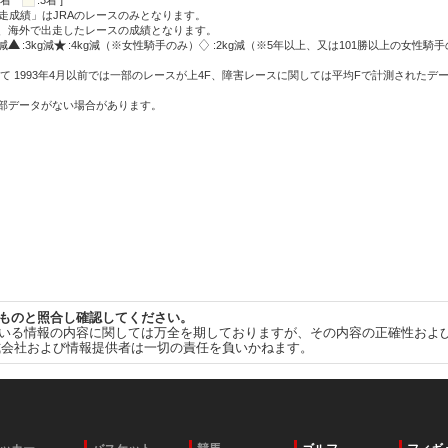
:2着
:3着 ]
走成績」はJRAのレースのみとなります。
方、海外で出走したレースの成績となります。
g減
:3kg減
:4kg減（※女性騎手のみ）
:2kg減（※5年以上、又は101勝以上の女性騎手
て 1993年4月以前では一部のレースが上4F、障害レースに関しては平均Fで計測されたデ
一部データがない場合があります。
ものと照合し確認してください。
いる情報の内容に関しては万全を期しておりますが、その内容の正確性およ
式会社および情報提供者は一切の責任を負いかねます。