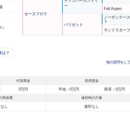
ティンバーカントリ
ー
場
Fall Aspen
セーヌフロウ
ノーザンテー
ト
パリゼット
馬 ]
サンドラター
う
味は？
他の質問をし
付加賞金
収得賞金
0万円
平地：0万円
障害：0万円
の馬体重
連対時の斤量
対なし
連対なし