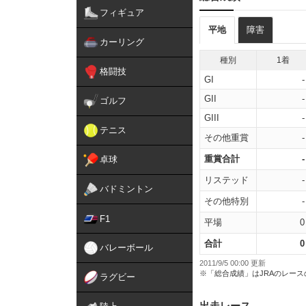
フィギュア
平地
障害
カーリング
種別
1着
格闘技
GI
-
GII
-
ゴルフ
GIII
-
テニス
その他重賞
-
重賞合計
-
卓球
リステッド
-
バドミントン
その他特別
-
F1
平場
0
合計
0
バレーボール
2011/9/5 00:00 更新
※「総合成績」はJRAのレー
ラグビー
出走レース