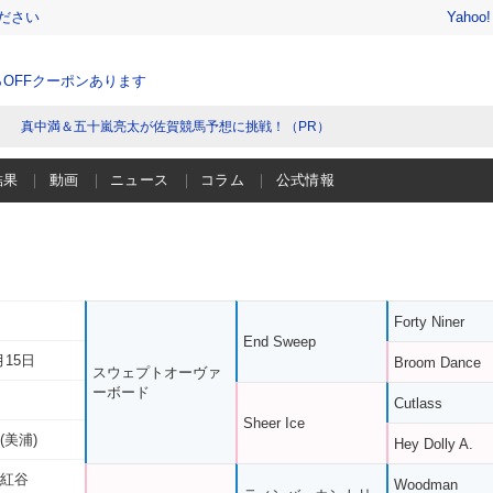
ださい
Yahoo
％OFFクーポンあります
真中満＆五十嵐亮太が佐賀競馬予想に挑戦！（PR）
結果
動画
ニュース
コラム
公式情報
Forty Niner
End Sweep
月15日
Broom Dance
スウェプトオーヴァ
ーボード
Cutlass
Sheer Ice
(美浦)
Hey Dolly A.
 紅谷
Woodman