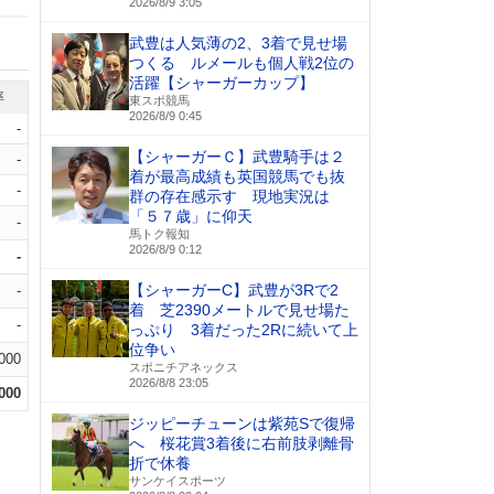
2026/8/9 3:05
武豊は人気薄の2、3着で見せ場
つくる ルメールも個人戦2位の
活躍【シャーガーカップ】
率
東スポ競馬
2026/8/9 0:45
-
【シャーガーＣ】武豊騎手は２
-
着が最高成績も英国競馬でも抜
-
群の存在感示す 現地実況は
「５７歳」に仰天
-
馬トク報知
2026/8/9 0:12
-
【シャーガーC】武豊が3Rで2
-
着 芝2390メートルで見せ場た
-
っぷり 3着だった2Rに続いて上
位争い
.000
スポニチアネックス
2026/8/8 23:05
.000
ジッピーチューンは紫苑Sで復帰
へ 桜花賞3着後に右前肢剥離骨
折で休養
サンケイスポーツ