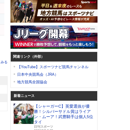
ス
フ
関連リンク（外部）
てみる
【YouTube】スポーツナビ競馬チャンネル
日本中央競馬会（JRA）
地方競馬全国協会
新着ニュース
【シャーガーC】英愛選抜が優
勝！シルバーサドル賞はライア
ン・ムーア！武豊騎手は個人5位
タイ
日刊スポーツ