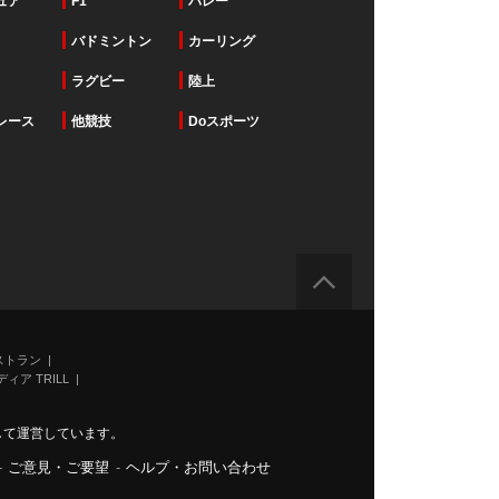
ュア
F1
バレー
バドミントン
カーリング
ラグビー
陸上
レース
他競技
Doスポーツ
ストラン
ィア TRILL
力して運営しています。
-
ご意見・ご要望
-
ヘルプ・お問い合わせ