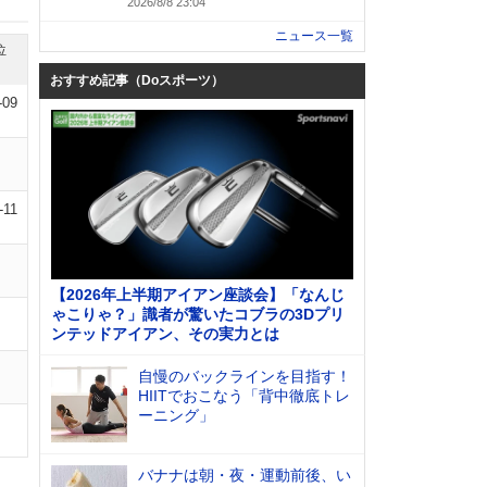
2026/8/8 23:04
ニュース一覧
位
おすすめ記事（Doスポーツ）
-09
-11
【2026年上半期アイアン座談会】「なんじ
ゃこりゃ？」識者が驚いたコブラの3Dプリ
ンテッドアイアン、その実力とは
自慢のバックラインを目指す！
HIITでおこなう「背中徹底トレ
ーニング」
バナナは朝・夜・運動前後、い