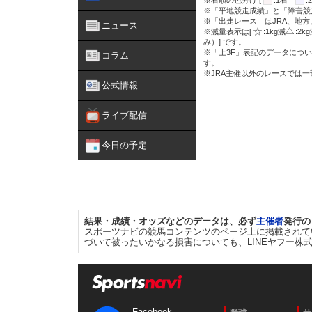
※着順の色分け [
:1着
※「平地競走成績」と「障害競
※「出走レース」はJRA、地
ニュース
※減量表示は[
:1kg減
:2k
み）] です。
※「上3F」表記のデータについ
コラム
す。
※JRA主催以外のレースでは
公式情報
ライブ配信
今日の予定
結果・成績・オッズなどのデータは、必ず
主催者
発行の
スポーツナビの競馬コンテンツのページ上に掲載されて
づいて被ったいかなる損害についても、LINEヤフー株
Facebook