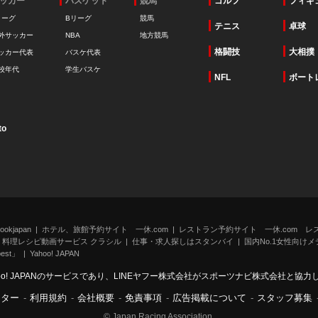
ッカー
バスケット
競馬
ゴルフ
フィギ
リーグ
Bリーグ
競馬
テニス
卓球
外サッカー
NBA
地方競馬
格闘技
大相撲
ッカー代表
バスケ代表
校年代
学生バスケ
NFL
ボート
to
kjapan
ホテル、旅館予約サイト 一休.com
レストラン予約サイト 一休.com レ
料理レシピ動画サービス クラシル
仕事・求人探しはスタンバイ
国内No.1女性向けメデ
st」
Yahoo! JAPAN
oo! JAPANのサービスであり、LINEヤフー株式会社がスポーツナビ株式会社と協
ンター
-
利用規約
-
会社概要
-
免責事項
-
広告掲載について
-
スタッフ募集
© Japan Racing Association.