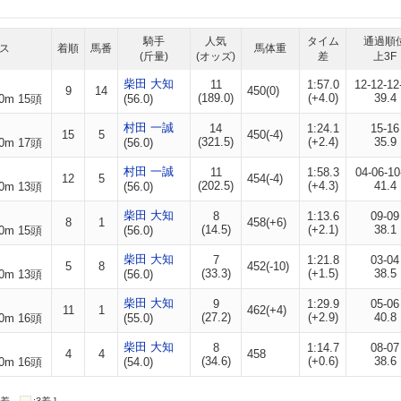
騎手
人気
タイム
通過順
ス
着順
馬番
馬体重
(斤量)
(オッズ)
差
上3F
柴田 大知
11
1:57.0
12-12-12
9
14
450(0)
(189.0)
(+4.0)
39.4
0m 15頭
(56.0)
村田 一誠
14
1:24.1
15-16
15
5
450(-4)
(321.5)
(+2.4)
35.9
0m 17頭
(56.0)
村田 一誠
11
1:58.3
04-06-10
12
5
454(-4)
(202.5)
(+4.3)
41.4
0m 13頭
(56.0)
柴田 大知
8
1:13.6
09-09
8
1
458(+6)
(14.5)
(+2.1)
38.1
0m 15頭
(56.0)
柴田 大知
7
1:21.8
03-04
5
8
452(-10)
(33.3)
(+1.5)
38.5
0m 13頭
(56.0)
柴田 大知
9
1:29.9
05-06
11
1
462(+4)
(27.2)
(+2.9)
40.8
0m 16頭
(55.0)
柴田 大知
8
1:14.7
08-07
4
4
458
(34.6)
(+0.6)
38.6
0m 16頭
(54.0)