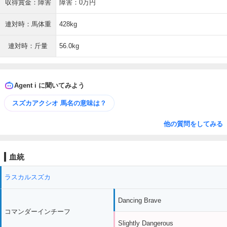
収得賞金：障害
障害：0万円
連対時：馬体重
428kg
連対時：斤量
56.0kg
Agent i に聞いてみよう
スズカアクシオ 馬名の意味は？
他の質問をしてみる
血統
ラスカルスズカ
Dancing Brave
コマンダーインチーフ
Slightly Dangerous