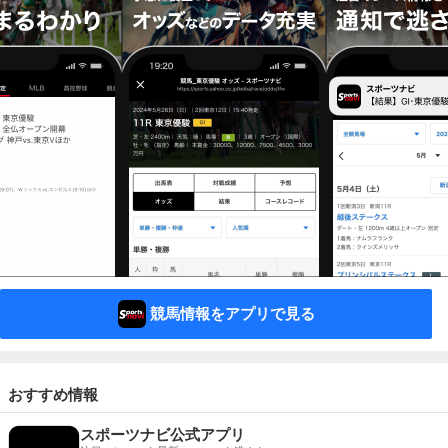
競馬情報をアプリで見る
おすすめ情報
スポーツナビ公式アプリ