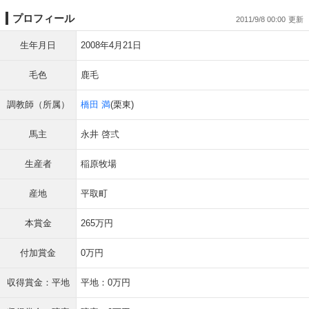
プロフィール
2011/9/8 00:00
生年月日
2008年4月21日
毛色
鹿毛
調教師（所属）
橋田 満
(栗東)
馬主
永井 啓弍
生産者
稲原牧場
産地
平取町
本賞金
265万円
付加賞金
0万円
収得賞金：平地
平地：0万円