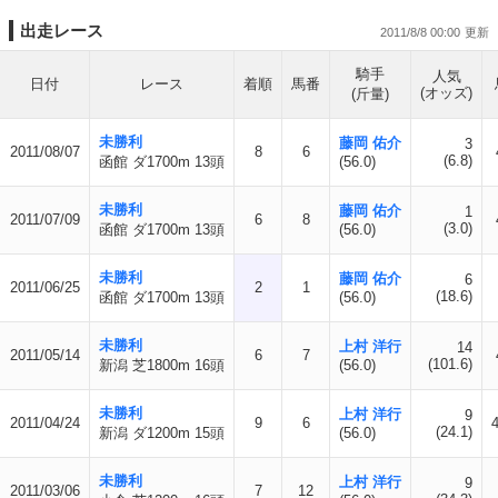
出走レース
2011/8/8 00:00
騎手
人気
日付
レース
着順
馬番
(オッズ)
(斤量)
未勝利
藤岡 佑介
3
2011/08/07
8
6
(6.8)
函館 ダ1700m 13頭
(56.0)
未勝利
藤岡 佑介
1
2011/07/09
6
8
(3.0)
函館 ダ1700m 13頭
(56.0)
未勝利
藤岡 佑介
6
2011/06/25
2
1
(18.6)
函館 ダ1700m 13頭
(56.0)
未勝利
上村 洋行
14
2011/05/14
6
7
(101.6)
新潟 芝1800m 16頭
(56.0)
未勝利
上村 洋行
9
2011/04/24
9
6
(24.1)
新潟 ダ1200m 15頭
(56.0)
未勝利
上村 洋行
9
2011/03/06
7
12