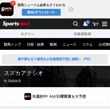
競馬ニュースも結果もすぐわかる
閉じる
スポーツナビ
検索
通知
i
ログイン
ID新規取得
競馬トップ
日程・結果
動画
ニュース
コラム
公式情
真中満＆五十嵐亮太が佐賀競馬予想に挑戦！（PR）
スズカアクシオ
牡 登録抹消
先週的中! AIが日曜重賞を大予想