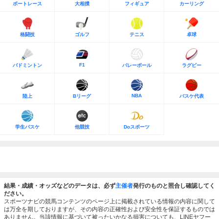
ボートレース
大相撲
フィギュア
カーリング
格闘技
ゴルフ
テニス
卓球
F1
バドミントン
バレーボール
ラグビー
NBA
陸上
Bリーグ
バスケ代表
学生バスケ
他競技
Doスポーツ
結果・成績・オッズなどのデータは、必ず
主催者
発行のものと照合し確認してく
ださい。
スポーツナビの競馬コンテンツのページ上に掲載されている情報の内容に関して
は万全を期しておりますが、その内容の正確性および安全性を保証するものでは
ありません。当該情報に基づいて被ったいかなる損害についても、LINEヤフー