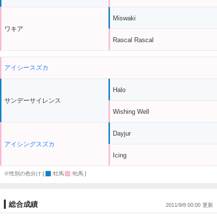
Miswaki
ワキア
Rascal Rascal
アイシースズカ
Halo
サンデーサイレンス
Wishing Well
Dayjur
アイシングスズカ
Icing
※性別の色分け [
:牡馬
:牝馬 ]
総合成績
2011/9/8 00:00