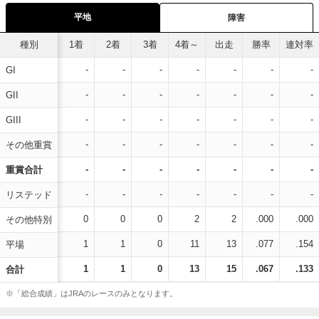
平地
障害
種別
1着
2着
3着
4着～
出走
勝率
連対率
-
-
-
-
-
-
-
GI
-
-
-
-
-
-
-
GII
-
-
-
-
-
-
-
GIII
-
-
-
-
-
-
-
その他重賞
-
-
-
-
-
-
-
重賞合計
-
-
-
-
-
-
-
リステッド
0
0
0
2
2
.000
.000
その他特別
1
1
0
11
13
.077
.154
平場
1
1
0
13
15
.067
.133
合計
※「総合成績」はJRAのレースのみとなります。