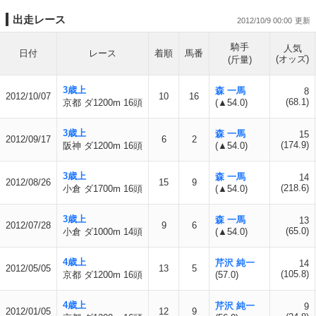
出走レース
2012/10/9 00:00
騎手
人気
日付
レース
着順
馬番
(オッズ)
(斤量)
3歳上
森 一馬
8
2012/10/07
10
16
(68.1)
京都 ダ1200m 16頭
(▲54.0)
3歳上
森 一馬
15
2012/09/17
6
2
(174.9)
阪神 ダ1200m 16頭
(▲54.0)
3歳上
森 一馬
14
2012/08/26
15
9
(218.6)
小倉 ダ1700m 16頭
(▲54.0)
3歳上
森 一馬
13
2012/07/28
9
6
(65.0)
小倉 ダ1000m 14頭
(▲54.0)
4歳上
芹沢 純一
14
2012/05/05
13
5
(105.8)
京都 ダ1200m 16頭
(57.0)
4歳上
芹沢 純一
9
2012/01/05
12
9