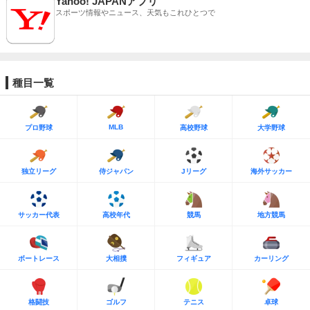
Yahoo! JAPANアプリ
スポーツ情報やニュース、天気もこれひとつで
種目一覧
MLB
プロ野球
高校野球
大学野球
独立リーグ
侍ジャパン
Jリーグ
海外サッカー
サッカー代表
高校年代
競馬
地方競馬
ボートレース
大相撲
フィギュア
カーリング
格闘技
ゴルフ
テニス
卓球