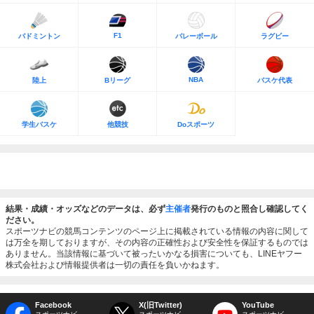
F1
バドミントン
バレーボール
ラグビー
NBA
陸上
Bリーグ
バスケ代表
学生バスケ
他競技
Doスポーツ
結果・成績・オッズなどのデータは、必ず
主催者
発行のものと照合し確認してく
ださい。
スポーツナビの競馬コンテンツのページ上に掲載されている情報の内容に関して
は万全を期しておりますが、その内容の正確性および安全性を保証するものでは
ありません。当該情報に基づいて被ったいかなる損害についても、LINEヤフー
株式会社および情報提供者は一切の責任を負いかねます。
Facebook
X(旧Twitter)
YouTube