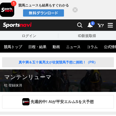
競馬ニュースも結果もすぐわかる
閉じる
スポーツナビ
検索
通知
i
ログイン
ID新規取得
競馬トップ
日程・結果
動画
ニュース
コラム
公式情
真中満＆五十嵐亮太が佐賀競馬予想に挑戦！（PR）
マンテンリューマ
牡 登録抹消
先週的中! AIが平安エルムSを大予想