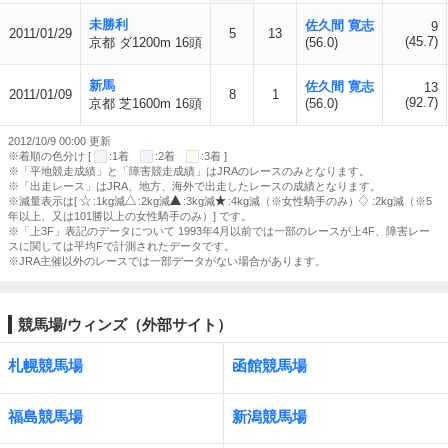
未勝利
佐久間 寛志
9
2011/01/29
5
13
(45.7)
京都 ダ1200m 16頭
(56.0)
新馬
佐久間 寛志
13
2011/01/09
8
1
(92.7)
京都 芝1600m 16頭
(56.0)
2012/10/9 00:00 更新
※着順の色分け [
:1着
:2着
:3着 ]
※「平地競走成績」と「障害競走成績」はJRAのレースのみとなります。
※「出走レース」はJRA、地方、海外で出走したレースの成績となります。
※減量表示は[
:1kg減
:2kg減
:3kg減
:4kg減（※女性騎手のみ）
:2kg減（※5
年以上、又は101勝以上の女性騎手のみ）] です。
※「上3F」表記のデータについて 1993年4月以前では一部のレースが上4F、障害レー
スに関しては平均Fで計測されたデータです。
※JRA主催以外のレースでは一部データがない場合があります。
競馬場/ウィンズ（外部サイト）
札幌競馬場
函館競馬場
福島競馬場
新潟競馬場