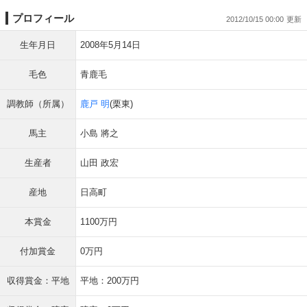
プロフィール
2012/10/15 00:00
生年月日
2008年5月14日
毛色
青鹿毛
調教師（所属）
鹿戸 明
(栗東)
馬主
小島 將之
生産者
山田 政宏
産地
日高町
本賞金
1100万円
付加賞金
0万円
収得賞金：平地
平地：200万円