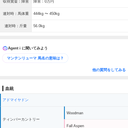
収得賞金：障害
障害：0万円
連対時：馬体重
444kg 〜 450kg
連対時：斤量
56.0kg
Agent i に聞いてみよう
マンテンリューマ 馬名の意味は？
他の質問をしてみる
血統
アドマイヤドン
Woodman
ティンバーカントリー
Fall Aspen