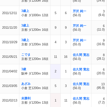
(24.8)
京都 ダ1200m 16頭
(56.0)
3歳上
芹沢 純一
3
2011/12/11
5
6
(9.4)
小倉 ダ1000m 12頭
(56.0)
3歳上
芹沢 純一
6
2011/11/20
9
9
(11.0)
京都 ダ1200m 16頭
(56.0)
3歳上
芹沢 純一
9
2011/10/29
4
3
(16.9)
京都 ダ1200m 16頭
(55.0)
こでま
佐久間 寛志
8
2011/05/21
11
16
(28.1)
京都 芝1200m 18頭
(56.0)
3歳
佐久間 寛志
6
2011/04/02
2
1
(20.0)
阪神 ダ1200m 16頭
(56.0)
あざみ
佐久間 寛志
13
2011/03/05
5
3
(95.9)
小倉 芝1200m 16頭
(56.0)
未勝利
佐久間 寛志
4
2011/02/13
1
11
(7.2)
京都 ダ1200m 13頭
(56.0)