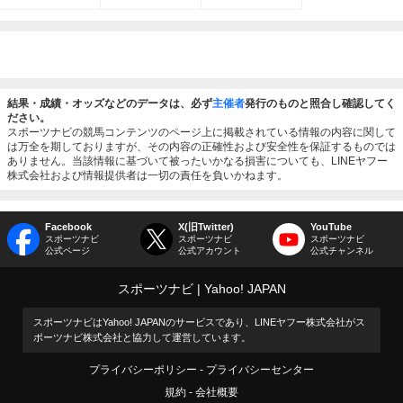
結果・成績・オッズなどのデータは、必ず
主催者
発行のものと照合し確認してく
ださい。
スポーツナビの競馬コンテンツのページ上に掲載されている情報の内容に関して
は万全を期しておりますが、その内容の正確性および安全性を保証するものでは
ありません。当該情報に基づいて被ったいかなる損害についても、LINEヤフー
株式会社および情報提供者は一切の責任を負いかねます。
Facebook
X(旧Twitter)
YouTube
スポーツナビ
スポーツナビ
スポーツナビ
公式ページ
公式アカウント
公式チャンネル
スポーツナビ
Yahoo! JAPAN
スポーツナビはYahoo! JAPANのサービスであり、LINEヤフー株式会社がス
ポーツナビ株式会社と協力して運営しています。
プライバシーポリシー
プライバシーセンター
規約
会社概要