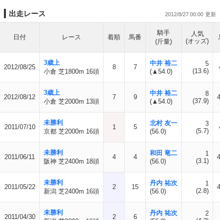
出走レース
2012/8/27 00:00
騎手
人気
日付
レース
着順
馬番
(オッズ)
(斤量)
3歳上
中井 裕二
5
2012/08/25
8
7
(13.6)
小倉 芝1800m 16頭
(▲54.0)
3歳上
中井 裕二
8
2012/08/12
7
9
(37.9)
小倉 芝2000m 13頭
(▲54.0)
未勝利
北村 友一
3
2011/07/10
1
5
(5.7)
京都 芝2000m 16頭
(56.0)
未勝利
和田 竜二
1
2011/06/11
4
4
(3.1)
阪神 芝2400m 18頭
(56.0)
未勝利
丹内 祐次
1
2011/05/22
2
15
(2.8)
新潟 芝2400m 16頭
(56.0)
未勝利
丹内 祐次
2
2011/04/30
2
6