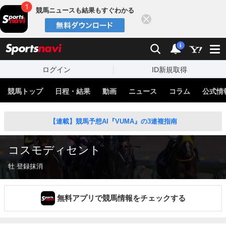
競馬ニュースも結果もすぐわかる
閉じる
スポーツナビ
検索
通知
i
ログイン
ID新規取得
競馬トップ
日程・結果
動画
ニュース
コラム
公式情
【連載】競馬予想AI『VUMA』の3連複指南
コスモディセント
牡 登録抹消
無料アプリで競馬情報をチェックする