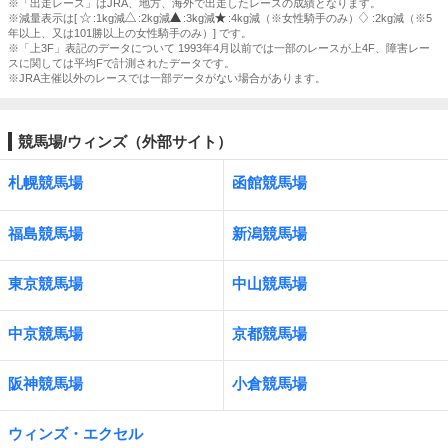
※「出走レース」はJRA、地方、海外で出走したレースの成績となります。
※減量表示は[
:1kg減
:2kg減
:3kg減
:4kg減（※女性騎手のみ）
:2kg減（※5
年以上、又は101勝以上の女性騎手のみ）] です。
※「上3F」表記のデータについて 1993年4月以前では一部のレースが上4F、障害レー
スに関しては平均Fで計測されたデータです。
※JRA主催以外のレースでは一部データがない場合があります。
競馬場/ウィンズ（外部サイト）
札幌競馬場
函館競馬場
福島競馬場
新潟競馬場
東京競馬場
中山競馬場
中京競馬場
京都競馬場
阪神競馬場
小倉競馬場
ウィンズ・エクセル