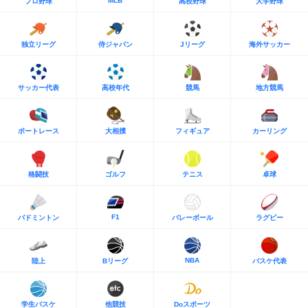
MLB
プロ野球
高校野球
大学野球
独立リーグ
侍ジャパン
Jリーグ
海外サッカー
サッカー代表
高校年代
競馬
地方競馬
ボートレース
大相撲
フィギュア
カーリング
格闘技
ゴルフ
テニス
卓球
F1
バドミントン
バレーボール
ラグビー
NBA
陸上
Bリーグ
バスケ代表
学生バスケ
他競技
Doスポーツ