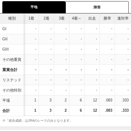
平地
障害
種別
1着
2着
3着
4着～
出走
勝率
連対率
-
-
-
-
-
-
-
GI
-
-
-
-
-
-
-
GII
-
-
-
-
-
-
-
GIII
-
-
-
-
-
-
-
その他重賞
-
-
-
-
-
-
-
重賞合計
-
-
-
-
-
-
-
リステッド
-
-
-
-
-
-
-
その他特別
1
3
2
6
12
.083
.333
平場
1
3
2
6
12
.083
.333
合計
※「総合成績」はJRAのレースのみとなります。