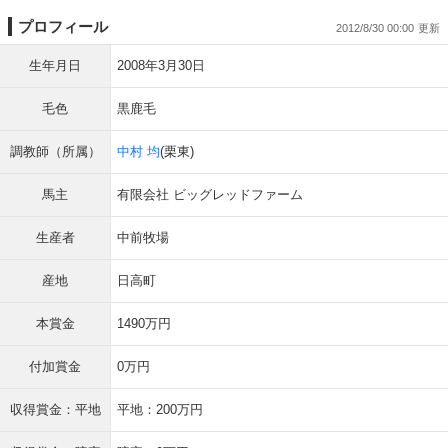
プロフィール
2012/8/30 00:00
生年月日
2008年3月30日
毛色
黒鹿毛
調教師（所属）
中村 均
(栗東)
馬主
有限会社 ビッグレッドファーム
生産者
中前牧場
産地
日高町
本賞金
1490万円
付加賞金
0万円
収得賞金：平地
平地：200万円