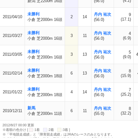
(4.2)
新潟 芝2200m 16頭
(56.0)
未勝利
丹内 祐次
9
2011/04/10
2
14
(17.1)
小倉 芝2000m 16頭
(56.0)
未勝利
丹内 祐次
4
2011/03/27
3
11
(6.9)
小倉 芝2000m 16頭
(56.0)
未勝利
丹内 祐次
5
2011/03/05
3
13
(9.0)
小倉 芝2000m 16頭
(56.0)
未勝利
丹内 祐次
8
2011/02/14
6
13
(15.9)
小倉 芝2000m 18頭
(56.0)
未勝利
丹内 祐次
7
2011/01/22
4
14
(25.2)
小倉 芝2000m 18頭
(56.0)
新馬
丹内 祐次
8
2010/12/11
6
11
(32.2)
小倉 芝2000m 11頭
(55.0)
2012/8/27 00:00 更新
※着順の色分け [
:1着
:2着
:3着 ]
※「平地競走成績」と「障害競走成績」はJRAのレースのみとなります。