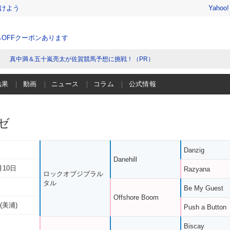
けよう
Yahoo
％OFFクーポンあります
真中満＆五十嵐亮太が佐賀競馬予想に挑戦！（PR）
結果
動画
ニュース
コラム
公式情報
ゼ
Danzig
Danehill
月10日
Razyana
ロックオブジブラル
タル
Be My Guest
Offshore Boom
(美浦)
Push a Button
Biscay