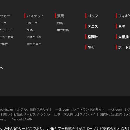
ッカー
バスケット
競馬
ゴルフ
フィギ
リーグ
Bリーグ
競馬
テニス
卓球
外サッカー
NBA
地方競馬
格闘技
大相撲
ッカー代表
バスケ代表
校年代
学生バスケ
NFL
ボート
to
kjapan
ホテル、旅館予約サイト 一休.com
レストラン予約サイト 一休.com レ
料理レシピ動画サービス クラシル
仕事・求人探しはスタンバイ
国内No.1女性向けメデ
st」
Yahoo! JAPAN
oo! JAPANのサービスであり、LINEヤフー株式会社がスポーツナビ株式会社と協