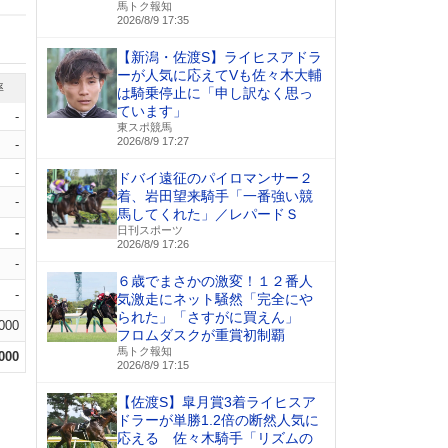
馬トク報知
2026/8/9 17:35
【新潟・佐渡S】ライヒスアドラ
ーが人気に応えてVも佐々木大輔
率
は騎乗停止に「申し訳なく思っ
ています」
-
東スポ競馬
2026/8/9 17:27
-
-
ドバイ遠征のパイロマンサー２
着、岩田望来騎手「一番強い競
-
馬してくれた」／レパードＳ
日刊スポーツ
-
2026/8/9 17:26
-
６歳でまさかの激変！１２番人
-
気激走にネット騒然「完全にや
られた」「さすがに買えん」
.000
フロムダスクが重賞初制覇
馬トク報知
.000
2026/8/9 17:15
【佐渡S】皐月賞3着ライヒスア
ドラーが単勝1.2倍の断然人気に
応える 佐々木騎手「リズムの