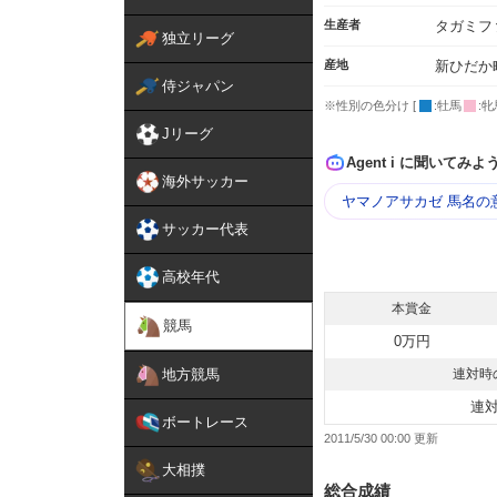
生産者
タガミフ
独立リーグ
産地
新ひだか
侍ジャパン
※性別の色分け [
:牡馬
:牝
Jリーグ
Agent i に聞いてみよ
海外サッカー
ヤマノアサカゼ 馬名の
サッカー代表
高校年代
本賞金
競馬
0万円
地方競馬
連対時
連
ボートレース
2011/5/30 00:00
大相撲
総合成績