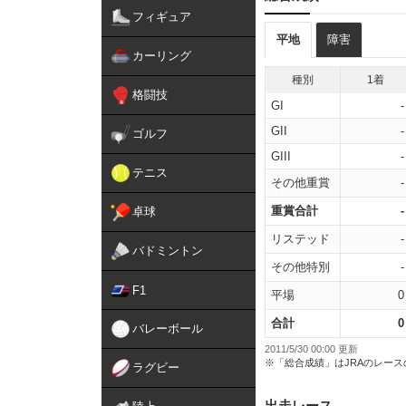
フィギュア
平地
障害
カーリング
種別
1着
格闘技
GI
-
GII
-
ゴルフ
GIII
-
テニス
その他重賞
-
重賞合計
-
卓球
リステッド
-
バドミントン
その他特別
-
F1
平場
0
合計
0
バレーボール
2011/5/30 00:00 更新
※「総合成績」はJRAのレー
ラグビー
出走レース