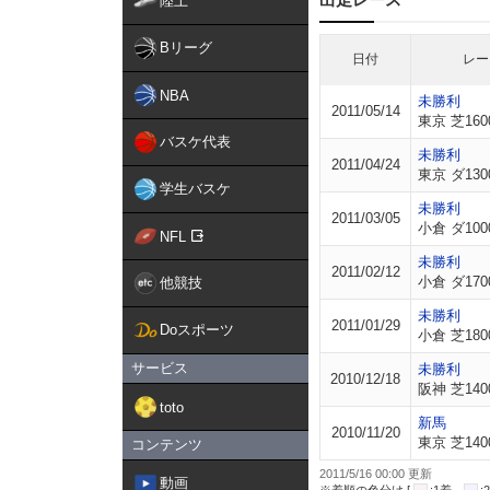
陸上
Bリーグ
日付
レー
NBA
未勝利
2011/05/14
東京 芝160
バスケ代表
未勝利
2011/04/24
東京 ダ130
学生バスケ
未勝利
2011/03/05
小倉 ダ100
NFL
未勝利
2011/02/12
小倉 ダ170
他競技
未勝利
2011/01/29
Doスポーツ
小倉 芝180
サービス
未勝利
2010/12/18
阪神 芝140
toto
新馬
2010/11/20
東京 芝140
コンテンツ
2011/5/16 00:00 更新
動画