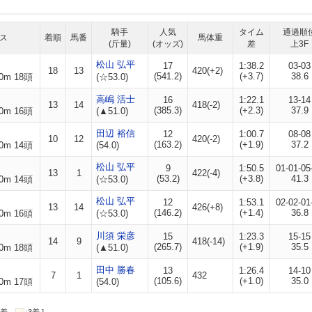
騎手
人気
タイム
通過順
ス
着順
馬番
馬体重
(斤量)
(オッズ)
差
上3F
松山 弘平
17
1:38.2
03-03
18
13
420(+2)
(541.2)
(+3.7)
38.6
0m 18頭
(☆53.0)
高嶋 活士
16
1:22.1
13-14
13
14
418(-2)
(385.3)
(+2.3)
37.9
0m 16頭
(▲51.0)
田辺 裕信
12
1:00.7
08-08
10
12
420(-2)
(163.2)
(+1.9)
37.2
0m 14頭
(54.0)
松山 弘平
9
1:50.5
01-01-05
13
1
422(-4)
(53.2)
(+3.8)
41.3
0m 14頭
(☆53.0)
松山 弘平
12
1:53.1
02-02-01
13
14
426(+8)
(146.2)
(+1.4)
36.8
0m 16頭
(☆53.0)
川須 栄彦
15
1:23.3
15-15
14
9
418(-14)
(265.7)
(+1.9)
35.5
0m 18頭
(▲51.0)
田中 勝春
13
1:26.4
14-10
7
1
432
(105.6)
(+1.0)
35.0
0m 17頭
(54.0)