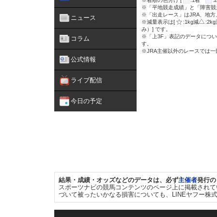
※着順の色分け [
:1着
※「平地競走成績」と「障害競
※「出走レース」はJRA、地
ニュース
※減量表示は[
:1kg減
:2k
み）] です。
※「上3F」表記のデータについ
コラム
す。
※JRA主催以外のレースでは
公式情報
ライブ配信
今日の予定
結果・成績・オッズなどのデータは、必ず
主催者
発行の
スポーツナビの競馬コンテンツのページ上に掲載されて
づいて被ったいかなる損害についても、LINEヤフー株