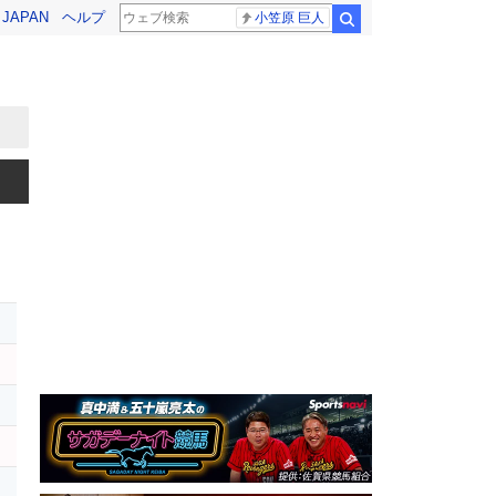
! JAPAN
ヘルプ
小笠原 巨人
検索