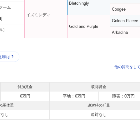
Bletchingly
ァーム
Coogee
イズミレディ
町
Golden Fleece
Gold and Purple
馬 ]
Arkadina
う
意味は？
他の質問をし
付加賞金
収得賞金
0万円
平地：0万円
障害：0万円
の馬体重
連対時の斤量
対なし
連対なし