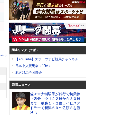
関連リンク（外部）
てみる
【YouTube】スポーツナビ競馬チャンネル
日本中央競馬会（JRA）
地方競馬全国協会
新着ニュース
佐々木大輔騎手が斜行で騎乗停
止処分 今月２２日から３０日
まで 単勝１・２倍ライヒスア
ドラーで新潟６Ｒの佐渡Ｓを勝
利も