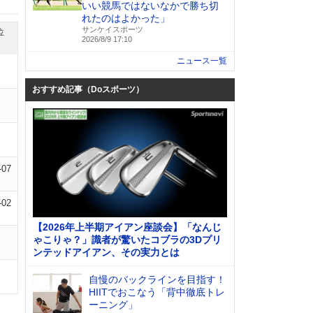
いい競馬ではないなかで勝ち切
れたのはよかった」
サンケイスポーツ
位
2026/8/9 17:10
ニュース一覧
おすすめ記事（Doスポーツ）
-07
-02
【2026年上半期アイアン座談会】「なんじ
ゃこりゃ？」識者が驚いたコブラの3Dプリ
ンテッドアイアン、その実力とは
自慢のバックラインを目指す！
HIITでおこなう「背中徹底トレ
ーニング」