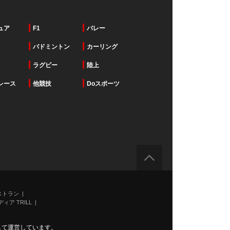
ュア
F1
バレー
バドミントン
カーリング
ラグビー
陸上
レース
他競技
Doスポーツ
ストラン
ィア TRILL
力して運営しています。