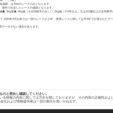
:2着
:3着 ]
走成績」はJRAのレースのみとなります。
方、海外で出走したレースの成績となります。
g減
:3kg減
:4kg減（※女性騎手のみ）
:2kg減（※5年以上、又は101勝以上の女性騎手
て 1993年4月以前では一部のレースが上4F、障害レースに関しては平均Fで計測されたデ
一部データがない場合があります。
ものと照合し確認してください。
いる情報の内容に関しては万全を期しておりますが、その内容の正確性およ
式会社および情報提供者は一切の責任を負いかねます。