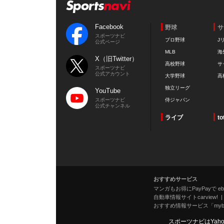
Facebook
野球
サ
スポーツナビ
プロ野球
J
公式ページ
MLB
海
X（旧Twitter）
高校野球
サ
スポーツナビ
公式アカウント
大学野球
高
独立リーグ
YouTube
スポーツナビ
侍ジャパン
公式チャンネル
ライブ
to
おすすめサービス
マンガもお得にPayPayで eboo
自動車情報サイトcarview!
おすすめ情報サービス「mybe
スポーツナビはYah