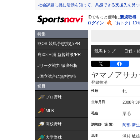
社会課題に挑む活動を知って、共感できる支援先を見つ
IDでもっと便利に
新規取得
ログイン
［おトク］10
特集
燕OB 競馬予想挑む/PR
競馬トップ
日程・
髙津×三浦 監督対談/PR
Jリーグ戦力 徹底分析
ヤマノアサカ
J国立試合に無料招待
登録抹消
種目
性齢
牝
プロ野球
生年月日
2008年3
MLB
毛色
栗毛
高校野球
調教師（所属）
阿部 新生
馬主
澤村 敏雄
大学野球