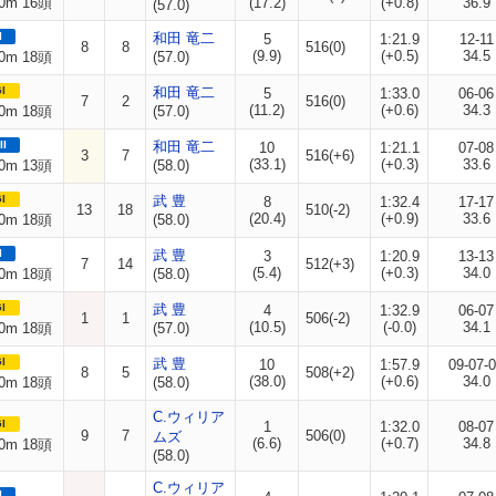
0m 16頭
(17.2)
(+0.8)
36.9
(57.0)
I
和田 竜二
5
1:21.9
12-11
8
8
516(0)
(9.9)
(+0.5)
34.5
0m 18頭
(57.0)
I
和田 竜二
5
1:33.0
06-06
7
2
516(0)
(11.2)
(+0.6)
34.3
0m 18頭
(57.0)
II
和田 竜二
10
1:21.1
07-08
3
7
516(+6)
(33.1)
(+0.3)
33.6
0m 13頭
(58.0)
I
武 豊
8
1:32.4
17-17
13
18
510(-2)
(20.4)
(+0.9)
33.6
0m 18頭
(58.0)
I
武 豊
3
1:20.9
13-13
7
14
512(+3)
(5.4)
(+0.3)
34.0
0m 18頭
(58.0)
I
武 豊
4
1:32.9
06-07
1
1
506(-2)
(10.5)
(-0.0)
34.1
0m 18頭
(57.0)
I
武 豊
10
1:57.9
09-07-
8
5
508(+2)
(38.0)
(+0.6)
34.0
0m 18頭
(58.0)
C.ウィリア
I
1
1:32.0
08-07
9
7
506(0)
ムズ
(6.6)
(+0.7)
34.8
0m 18頭
(58.0)
C.ウィリア
I