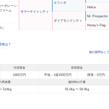
エリシオ
台コーポレーシ
Helice
ファーム
サマーナイトシティ
Mr. Prospector
ダイアモンドシティ
Honey’s Flag
馬 ]
う
意味は？
他の質問をし
付加賞金
収得賞金
1665万円
平地：1億1600万円
障害：0万円
の馬体重
連対時の斤量
〜 514kg
55.0kg 〜 58.0kg