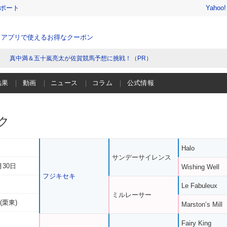
レポート
Yahoo
、アプリで使えるお得なクーポン
真中満＆五十嵐亮太が佐賀競馬予想に挑戦！（PR）
結果
動画
ニュース
コラム
公式情報
ク
Halo
サンデーサイレンス
月30日
Wishing Well
フジキセキ
Le Fabuleux
ミルレーサー
(栗東)
Marston’s Mill
Fairy King