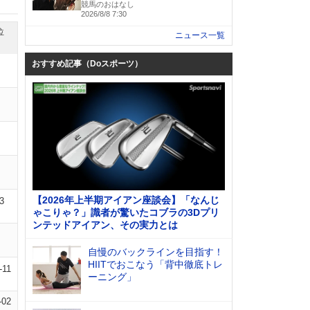
競馬のおはなし
2026/8/8 7:30
位
ニュース一覧
おすすめ記事（Doスポーツ）
【2026年上半期アイアン座談会】「なんじ
3
ゃこりゃ？」識者が驚いたコブラの3Dプリ
ンテッドアイアン、その実力とは
自慢のバックラインを目指す！
HIITでおこなう「背中徹底トレ
-11
ーニング」
-02