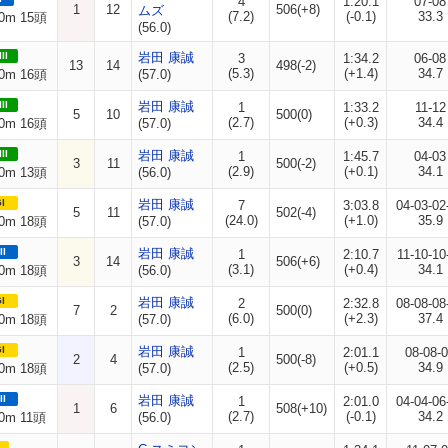
4
1:20.1
07-08
1
12
506(+8)
ムズ
(7.2)
(-0.1)
33.3
0m 15頭
(56.0)
II
岩田 康誠
3
1:34.2
06-08
13
14
498(-2)
(5.3)
(+1.4)
34.7
0m 16頭
(57.0)
II
岩田 康誠
1
1:33.2
11-12
5
10
500(0)
(2.7)
(+0.3)
34.4
0m 16頭
(57.0)
II
岩田 康誠
1
1:45.7
04-03
3
11
500(-2)
(2.9)
(+0.1)
34.1
0m 13頭
(56.0)
I
岩田 康誠
7
3:03.8
04-03-02
5
11
502(-4)
(24.0)
(+1.0)
35.9
0m 18頭
(57.0)
II
岩田 康誠
1
2:10.7
11-10-10
3
14
506(+6)
(3.1)
(+0.4)
34.1
0m 18頭
(56.0)
I
岩田 康誠
2
2:32.8
08-08-08
7
2
500(0)
(6.0)
(+2.3)
37.4
0m 18頭
(57.0)
I
岩田 康誠
1
2:01.1
08-08-
2
4
500(-8)
(2.5)
(+0.5)
34.9
0m 18頭
(57.0)
II
岩田 康誠
1
2:01.0
04-04-06
1
6
508(+10)
(2.7)
(-0.1)
34.2
0m 11頭
(56.0)