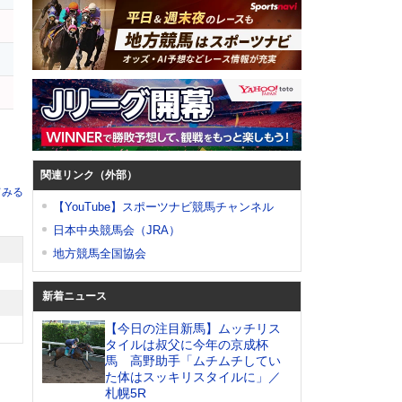
関連リンク（外部）
てみる
【YouTube】スポーツナビ競馬チャンネル
日本中央競馬会（JRA）
地方競馬全国協会
新着ニュース
【今日の注目新馬】ムッチリス
タイルは叔父に今年の京成杯
馬 高野助手「ムチムチしてい
た体はスッキリスタイルに」／
札幌5R