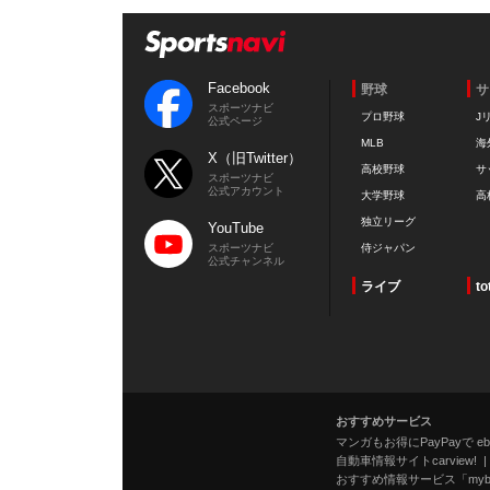
Facebook
野球
サ
スポーツナビ
プロ野球
J
公式ページ
MLB
海
X（旧Twitter）
高校野球
サ
スポーツナビ
公式アカウント
大学野球
高
独立リーグ
YouTube
スポーツナビ
侍ジャパン
公式チャンネル
ライブ
to
おすすめサービス
マンガもお得にPayPayで eboo
自動車情報サイトcarview!
おすすめ情報サービス「mybe