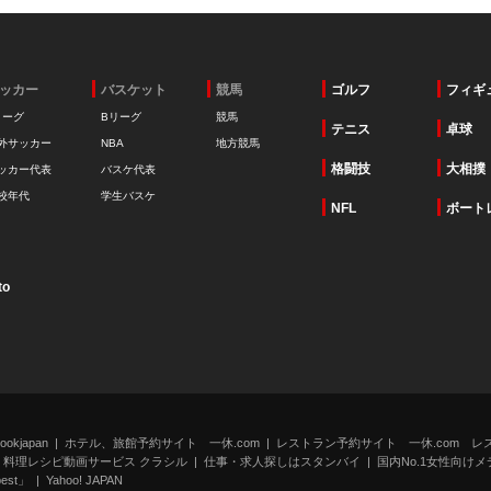
ッカー
バスケット
競馬
ゴルフ
フィギ
リーグ
Bリーグ
競馬
テニス
卓球
外サッカー
NBA
地方競馬
格闘技
大相撲
ッカー代表
バスケ代表
校年代
学生バスケ
NFL
ボート
to
kjapan
ホテル、旅館予約サイト 一休.com
レストラン予約サイト 一休.com レ
料理レシピ動画サービス クラシル
仕事・求人探しはスタンバイ
国内No.1女性向けメデ
st」
Yahoo! JAPAN