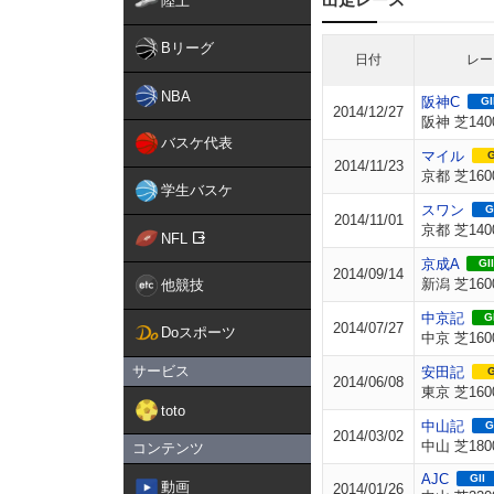
陸上
Bリーグ
日付
レー
NBA
阪神C
GI
2014/12/27
阪神 芝140
バスケ代表
マイル
G
2014/11/23
京都 芝160
学生バスケ
スワン
G
2014/11/01
京都 芝140
NFL
京成A
GII
2014/09/14
新潟 芝160
他競技
中京記
GI
2014/07/27
Doスポーツ
中京 芝160
サービス
安田記
G
2014/06/08
東京 芝160
toto
中山記
G
2014/03/02
中山 芝180
コンテンツ
AJC
GII
動画
2014/01/26