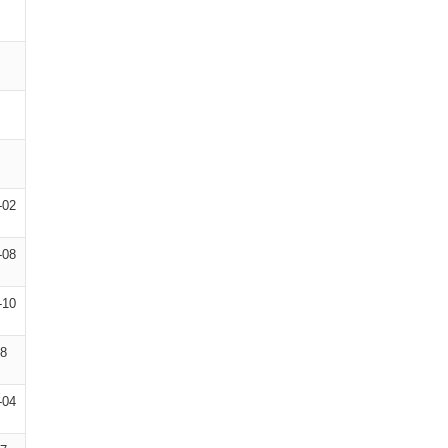
-02
-08
-10
08
-04