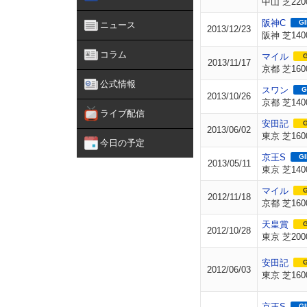
中山 芝220
阪神C
GI
ニュース
2013/12/23
阪神 芝140
コラム
マイル
G
2013/11/17
京都 芝160
公式情報
スワン
G
2013/10/26
京都 芝140
ライブ配信
安田記
G
2013/06/02
東京 芝160
今日の予定
京王S
GI
2013/05/11
東京 芝140
マイル
G
2012/11/18
京都 芝160
天皇賞
G
2012/10/28
東京 芝200
安田記
G
2012/06/03
東京 芝160
京王S
GI