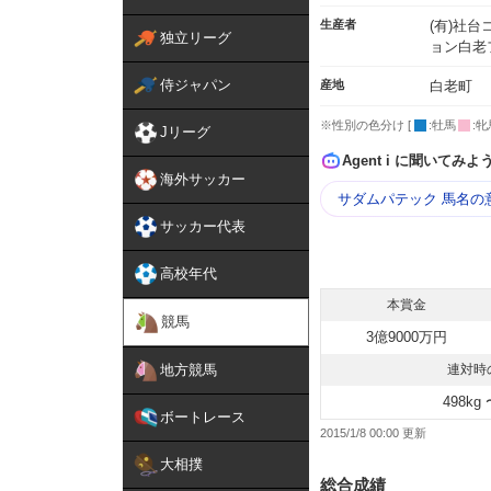
生産者
(有)社
独立リーグ
ョン白老
侍ジャパン
産地
白老町
※性別の色分け [
:牡馬
:牝
Jリーグ
Agent i に聞いてみよ
海外サッカー
サダムパテック 馬名の
サッカー代表
高校年代
本賞金
競馬
3億9000万円
地方競馬
連対時
498kg 
ボートレース
2015/1/8 00:00
大相撲
総合成績