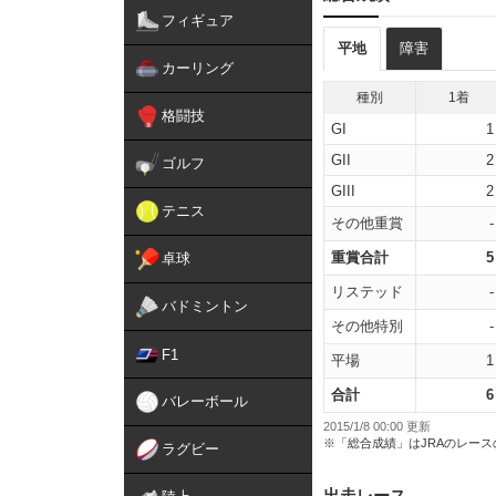
フィギュア
平地
障害
カーリング
種別
1着
格闘技
GI
1
GII
2
ゴルフ
GIII
2
テニス
その他重賞
-
重賞合計
5
卓球
リステッド
-
バドミントン
その他特別
-
F1
平場
1
合計
6
バレーボール
2015/1/8 00:00 更新
※「総合成績」はJRAのレー
ラグビー
出走レース