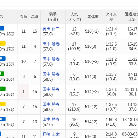
騎手
人気
タイム
通過順
ス
着順
馬番
馬体重
(斤量)
(オッズ)
差
上3F
I
菱田 裕二
12
1:21.4
16-17
11
15
518(+2)
(52.9)
(+0.7)
34.6
0m 18頭
(57.0)
I
田中 勝春
17
1:32.5
15-15
11
4
516(0)
(109.5)
(+1.0)
34.6
0m 17頭
(57.0)
II
田中 勝春
6
1:21.2
11-12
10
7
516(+2)
(10.4)
(+0.9)
33.8
0m 13頭
(57.0)
I
田中 勝春
6
1:33.7
07-11
8
5
514(0)
(10.0)
(+0.4)
33.4
0m 16頭
(58.5)
II
田中 勝春
7
1:37.1
11-11-1
1
15
514(+2)
(15.2)
(-0.0)
36.1
0m 16頭
(58.0)
I
田中 勝春
17
1:37.5
13-13
7
15
512(-2)
(213.9)
(+0.7)
37.6
0m 17頭
(58.0)
II
田中 勝春
15
1:50.8
13-13-13
7
13
514(-2)
(96.5)
(+1.0)
36.6
0m 15頭
(57.0)
戸崎 圭太
9
2:14.8
03-03-03
11
11
516(0)