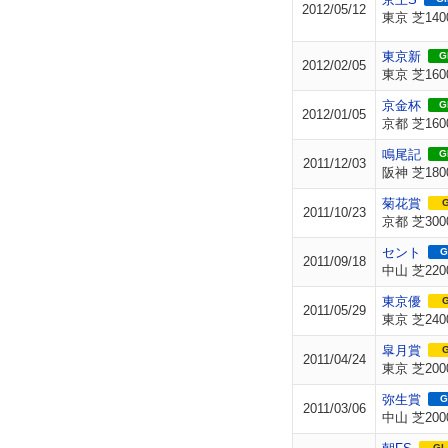
2012/05/12
東京 芝140
東京新
GI
2012/02/05
東京 芝160
京金杯
GI
2012/01/05
京都 芝160
鳴尾記
GI
2011/12/03
阪神 芝180
菊花賞
G
2011/10/23
京都 芝300
セント
G
2011/09/18
中山 芝220
東京優
G
2011/05/29
東京 芝240
皐月賞
G
2011/04/24
東京 芝200
弥生賞
G
2011/03/06
中山 芝200
GI