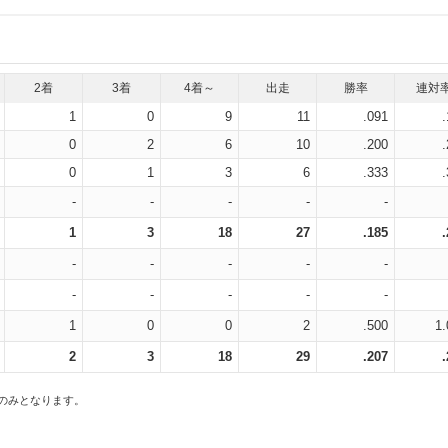
2着
3着
4着～
出走
勝率
連対
1
0
9
11
.091
0
2
6
10
.200
0
1
3
6
.333
-
-
-
-
-
1
3
18
27
.185
-
-
-
-
-
-
-
-
-
-
1
0
0
2
.500
1.
2
3
18
29
.207
スのみとなります。