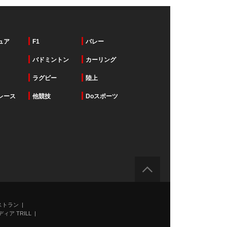
ュア
F1
バレー
バドミントン
カーリング
ラグビー
陸上
レース
他競技
Doスポーツ
ストラン
ィア TRILL