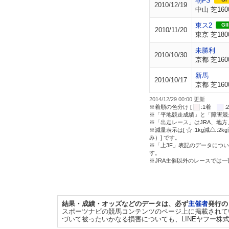
朝FS
2010/12/19
中山 芝160
東ス2
GII
2010/11/20
東京 芝180
未勝利
2010/10/30
京都 芝160
新馬
2010/10/17
京都 芝160
2014/12/29 00:00 更新
※着順の色分け [
:1着
※「平地競走成績」と「障害競
※「出走レース」はJRA、地
※減量表示は[
:1kg減
:2k
み）] です。
※「上3F」表記のデータについ
す。
※JRA主催以外のレースでは
結果・成績・オッズなどのデータは、必ず
主催者
発行の
スポーツナビの競馬コンテンツのページ上に掲載されて
づいて被ったいかなる損害についても、LINEヤフー株