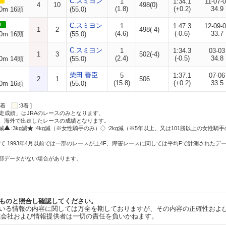
C.スミヨン
1
1:34.1
11-07-
4
10
498(0)
(1.8)
(+0.2)
34.9
0m 16頭
(55.0)
I
C.スミヨン
1
1:47.3
12-09-
1
2
498(-4)
(4.6)
(-0.6)
33.7
0m 16頭
(55.0)
C.スミヨン
1
1:34.3
03-03
1
3
502(-4)
(2.4)
(-0.5)
34.8
0m 14頭
(55.0)
柴田 善臣
5
1:37.1
07-06
2
1
506
(15.8)
(+0.2)
33.5
0m 16頭
(55.0)
:2着
:3着 ]
走成績」はJRAのレースのみとなります。
方、海外で出走したレースの成績となります。
g減
:3kg減
:4kg減（※女性騎手のみ）
:2kg減（※5年以上、又は101勝以上の女性騎手
て 1993年4月以前では一部のレースが上4F、障害レースに関しては平均Fで計測されたデ
一部データがない場合があります。
ものと照合し確認してください。
いる情報の内容に関しては万全を期しておりますが、その内容の正確性およ
式会社および情報提供者は一切の責任を負いかねます。