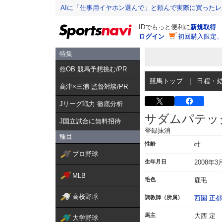
AIに「仕事用イヤホン選んで」と頼んで実際に買った
IDでもっと便利に
新規取得
ログイン
初回購入限定
特集
燕OB 競馬予想挑む/PR
競馬トップ
日程・
髙津×三浦 監督対談/PR
Jリーグ戦力 徹底分析
サダムパテッ
J国立試合に無料招待
登録抹消
種目
性齢
牡
プロ野球
生年月日
2008年3
MLB
毛色
鹿毛
高校野球
調教師（所属）
西園 正都
馬主
大西 定
大学野球