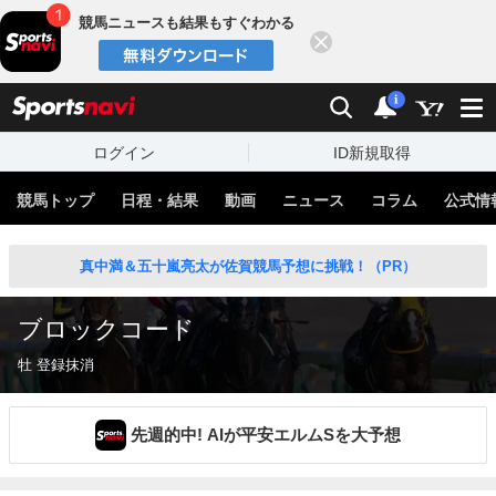
競馬ニュースも結果もすぐわかる
閉じる
スポーツナビ
検索
通知
i
ログイン
ID新規取得
競馬トップ
日程・結果
動画
ニュース
コラム
公式情
真中満＆五十嵐亮太が佐賀競馬予想に挑戦！（PR）
ブロックコード
牡 登録抹消
先週的中! AIが平安エルムSを大予想