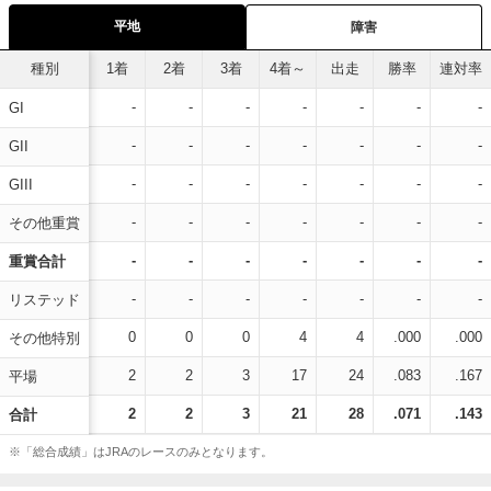
平地
障害
種別
1着
2着
3着
4着～
出走
勝率
連対率
-
-
-
-
-
-
-
GI
-
-
-
-
-
-
-
GII
-
-
-
-
-
-
-
GIII
-
-
-
-
-
-
-
その他重賞
-
-
-
-
-
-
-
重賞合計
-
-
-
-
-
-
-
リステッド
0
0
0
4
4
.000
.000
その他特別
2
2
3
17
24
.083
.167
平場
2
2
3
21
28
.071
.143
合計
※「総合成績」はJRAのレースのみとなります。