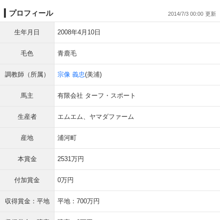
プロフィール
2014/7/3 00:00
生年月日
2008年4月10日
毛色
青鹿毛
調教師（所属）
宗像 義忠
(美浦)
馬主
有限会社 ターフ・スポート
生産者
エムエム、ヤマダファーム
産地
浦河町
本賞金
2531万円
付加賞金
0万円
収得賞金：平地
平地：700万円