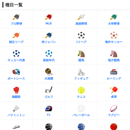
種目一覧
MLB
プロ野球
高校野球
大学野球
独立リーグ
侍ジャパン
Jリーグ
海外サッカー
サッカー代表
高校年代
競馬
地方競馬
ボートレース
大相撲
フィギュア
カーリング
格闘技
ゴルフ
テニス
卓球
F1
バドミントン
バレーボール
ラグビー