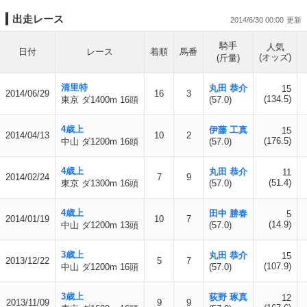
出走レース
2014/6/30 00:00
騎手
人気
日付
レース
着順
馬番
(オッズ)
(斤量)
清里特
丸田 恭介
15
2014/06/29
16
3
(134.5)
東京 ダ1400m 16頭
(57.0)
4歳上
伊藤 工真
15
2014/04/13
10
2
(176.5)
中山 ダ1200m 16頭
(57.0)
4歳上
丸田 恭介
11
2014/02/24
7
9
(51.4)
東京 ダ1300m 16頭
(57.0)
4歳上
田中 勝春
5
2014/01/19
10
7
(14.9)
中山 ダ1200m 13頭
(57.0)
3歳上
丸田 恭介
15
2013/12/22
5
7
(107.9)
中山 ダ1200m 16頭
(57.0)
3歳上
荻野 琢真
12
2013/11/09
9
9