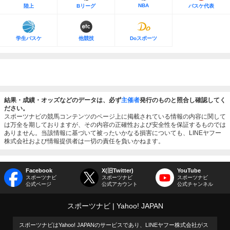
NBA
陸上
Bリーグ
バスケ代表
学生バスケ
他競技
Doスポーツ
結果・成績・オッズなどのデータは、必ず
主催者
発行のものと照合し確認してく
ださい。
スポーツナビの競馬コンテンツのページ上に掲載されている情報の内容に関して
は万全を期しておりますが、その内容の正確性および安全性を保証するものでは
ありません。当該情報に基づいて被ったいかなる損害についても、LINEヤフー
株式会社および情報提供者は一切の責任を負いかねます。
Facebook
X(旧Twitter)
YouTube
スポーツナビ
スポーツナビ
スポーツナビ
公式ページ
公式アカウント
公式チャンネル
スポーツナビ
Yahoo! JAPAN
スポーツナビはYahoo! JAPANのサービスであり、LINEヤフー株式会社がス