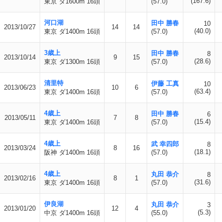
(167.6)
東京 ダ1600m 16頭
(57.0)
河口湖
田中 勝春
10
2013/10/27
14
14
(40.0)
東京 ダ1400m 16頭
(57.0)
3歳上
田中 勝春
8
2013/10/14
9
15
(28.6)
東京 ダ1300m 16頭
(57.0)
清里特
伊藤 工真
10
2013/06/23
10
6
(63.4)
東京 ダ1400m 16頭
(57.0)
4歳上
田中 勝春
6
2013/05/11
7
8
(15.4)
東京 ダ1400m 16頭
(57.0)
4歳上
武 幸四郎
8
2013/03/24
8
16
(18.1)
阪神 ダ1400m 16頭
(57.0)
4歳上
丸田 恭介
8
2013/02/16
8
1
(31.6)
東京 ダ1400m 16頭
(57.0)
伊良湖
丸田 恭介
3
2013/01/20
12
4
(5.3)
中京 ダ1400m 16頭
(55.0)