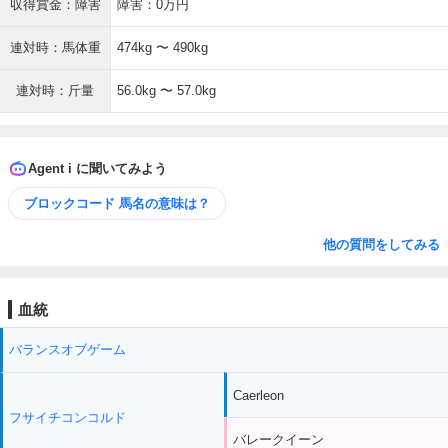
収得賞金：障害
障害：0万円
連対時：馬体重
474kg 〜 490kg
連対時：斤量
56.0kg 〜 57.0kg
Agent i に聞いてみよう
ブロックコード 馬名の意味は？
他の質問をしてみる
血統
バランスオブゲーム
Caerleon
フサイチコンコルド
バレークイーン