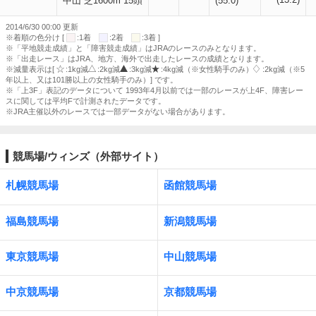
中山 芝1600m 15頭
(55.0)
2014/6/30 00:00 更新
※着順の色分け [
:1着
:2着
:3着 ]
※「平地競走成績」と「障害競走成績」はJRAのレースのみとなります。
※「出走レース」はJRA、地方、海外で出走したレースの成績となります。
※減量表示は[
:1kg減
:2kg減
:3kg減
:4kg減（※女性騎手のみ）
:2kg減（※5
年以上、又は101勝以上の女性騎手のみ）] です。
※「上3F」表記のデータについて 1993年4月以前では一部のレースが上4F、障害レー
スに関しては平均Fで計測されたデータです。
※JRA主催以外のレースでは一部データがない場合があります。
競馬場/ウィンズ（外部サイト）
札幌競馬場
函館競馬場
福島競馬場
新潟競馬場
東京競馬場
中山競馬場
中京競馬場
京都競馬場