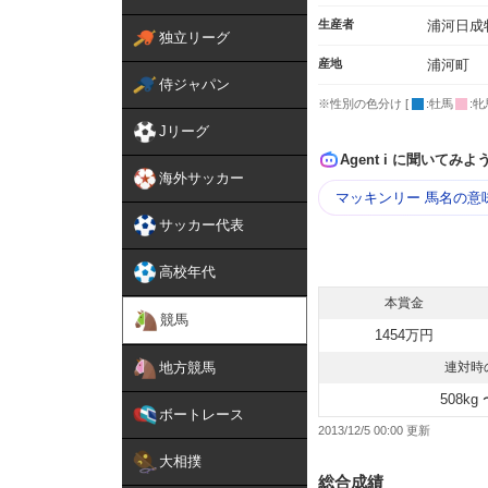
生産者
浦河日成
独立リーグ
産地
浦河町
侍ジャパン
※性別の色分け [
:牡馬
:牝
Jリーグ
Agent i に聞いてみよ
海外サッカー
マッキンリー 馬名の意
サッカー代表
高校年代
本賞金
競馬
1454万円
地方競馬
連対時
508kg 
ボートレース
2013/12/5 00:00
大相撲
総合成績