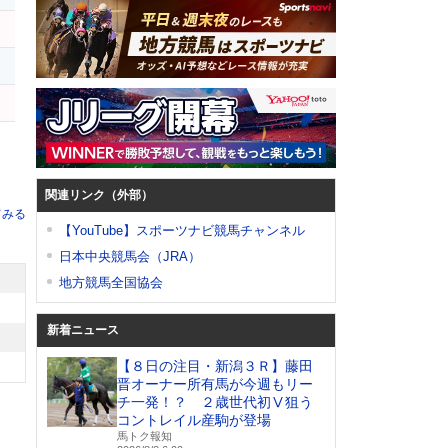
関連リンク（外部）
てみる
【YouTube】スポーツナビ競馬チャンネル
日本中央競馬会（JRA）
地方競馬全国協会
新着ニュース
【８日の注目・新潟３Ｒ】藤田
晋オーナー所有馬が今週もリー
チ一発！？ ２歳世代初Ⅴ狙う
コントレイル産駒が登場
馬トク報知