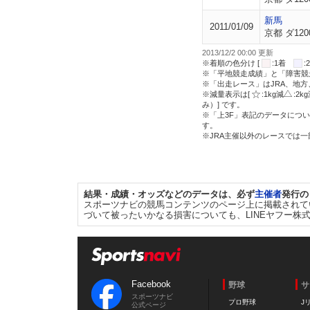
新馬
2011/01/09
京都 ダ120
2013/12/2 00:00 更新
※着順の色分け [
:1着
※「平地競走成績」と「障害競
※「出走レース」はJRA、地
※減量表示は[
:1kg減
:2k
み）] です。
※「上3F」表記のデータについ
す。
※JRA主催以外のレースでは
結果・成績・オッズなどのデータは、必ず
主催者
発行の
スポーツナビの競馬コンテンツのページ上に掲載されて
づいて被ったいかなる損害についても、LINEヤフー株
Facebook
野球
サ
スポーツナビ
プロ野球
J
公式ページ