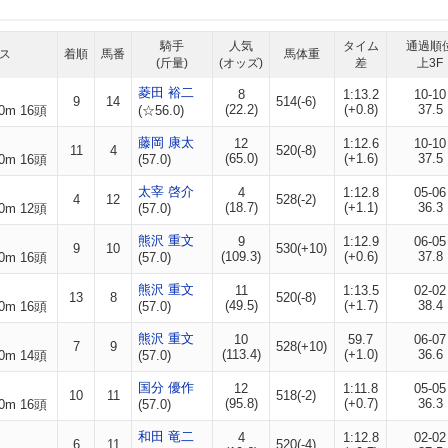
騎手
人気
タイム
通過順
ス
着順
馬番
馬体重
(斤量)
(オッズ)
差
上3F
菱田 裕二
8
1:13.2
10-10
9
14
514(-6)
(22.2)
(+0.8)
37.5
0m 16頭
(☆56.0)
藤岡 康太
12
1:12.6
10-10
11
4
520(-8)
(65.0)
(+1.6)
37.5
0m 16頭
(57.0)
太宰 啓介
4
1:12.8
05-06
4
12
528(-2)
(18.7)
(+1.1)
36.3
0m 12頭
(57.0)
熊沢 重文
9
1:12.9
06-05
9
10
530(+10)
(109.3)
(+0.6)
37.8
0m 16頭
(57.0)
熊沢 重文
11
1:13.5
02-02
13
8
520(-8)
(49.5)
(+1.7)
38.4
0m 16頭
(57.0)
熊沢 重文
10
59.7
06-07
7
9
528(+10)
(113.4)
(+1.0)
36.6
0m 14頭
(57.0)
国分 優作
12
1:11.8
05-05
10
11
518(-2)
(95.8)
(+0.7)
36.3
0m 16頭
(57.0)
和田 竜二
4
1:12.8
02-02
6
11
520(-4)