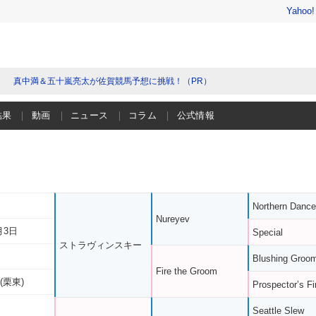
Yahoo
真中満＆五十嵐亮太が佐賀競馬予想に挑戦！（PR）
結果
動画
ニュース
コラム
公式情報
Northern Dance
Nureyev
月3日
Special
ストラヴィンスキー
Blushing Groo
Fire the Groom
(栗東)
Prospector’s Fi
Seattle Slew