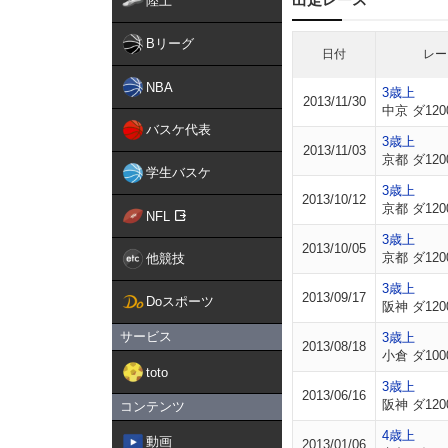
陸上
Bリーグ
日付
レー
NBA
3歳上
2013/11/30
中京 ダ120
バスケ代表
3歳上
2013/11/03
京都 ダ120
学生バスケ
3歳上
2013/10/12
京都 ダ120
NFL
3歳上
2013/10/05
京都 ダ120
他競技
3歳上
2013/09/17
Doスポーツ
阪神 ダ120
サービス
3歳上
2013/08/18
小倉 ダ100
toto
3歳上
2013/06/16
阪神 ダ120
コンテンツ
4歳上
動画
2013/01/06