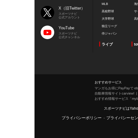
MLB
海
X（旧Twitter）
高校野球
サ
スポーツナビ
公式アカウント
大学野球
高
独立リーグ
YouTube
スポーツナビ
侍ジャパン
公式チャンネル
ライブ
to
おすすめサービス
マンガもお得にPayPayで eboo
自動車情報サイトcarview!
おすすめ情報サービス「mybe
スポーツナビはYah
プライバシーポリシー
-
プライバシーセ