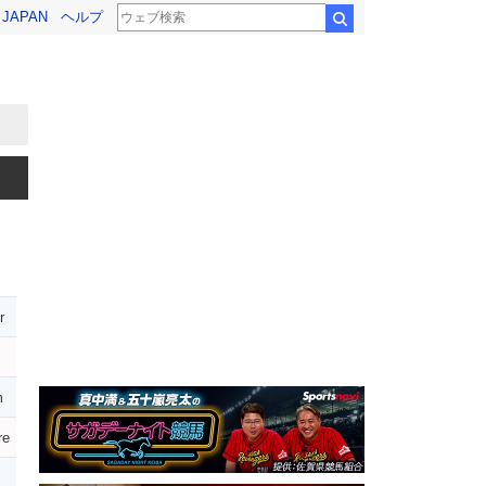
! JAPAN
ヘルプ
検索
r
m
re