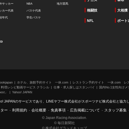
テニス
卓球
外サッカー
NBA
地方競馬
格闘技
大相撲
ッカー代表
バスケ代表
校年代
学生バスケ
NFL
ボート
to
kjapan
ホテル、旅館予約サイト 一休.com
レストラン予約サイト 一休.com レ
料理レシピ動画サービス クラシル
仕事・求人探しはスタンバイ
国内No.1女性向けメデ
st」
Yahoo! JAPAN
oo! JAPANのサービスであり、LINEヤフー株式会社がスポーツナビ株式会社と協
ンター
-
利用規約
-
会社概要
-
免責事項
-
広告掲載について
-
スタッフ募集
© Japan Racing Association.
© 毎日新聞社
© 株式会社グラッドキューブ