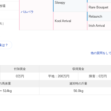
Slewpy
牧場
Rare Bouquet
バルバラ
Relaunch
Kool Arrival
馬 ]
Irish Arrival
う
味は？
他の質問をし
付加賞金
収得賞金
0万円
平地：200万円
障害：0万円
の馬体重
連対時の斤量
〜 514kg
56.0kg