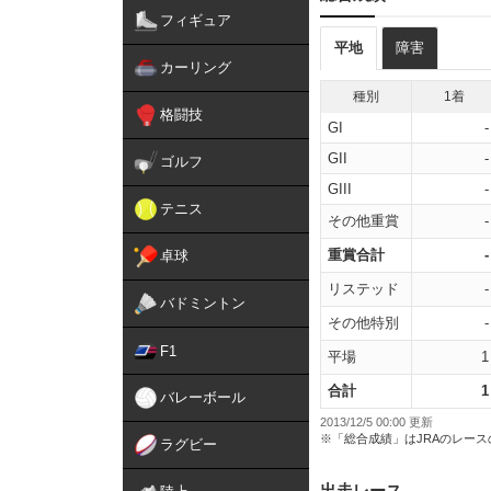
フィギュア
平地
障害
カーリング
種別
1着
格闘技
GI
-
GII
-
ゴルフ
GIII
-
テニス
その他重賞
-
重賞合計
-
卓球
リステッド
-
バドミントン
その他特別
-
F1
平場
1
合計
1
バレーボール
2013/12/5 00:00 更新
※「総合成績」はJRAのレー
ラグビー
出走レース