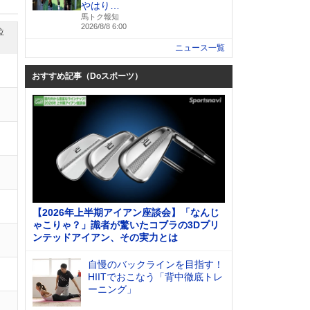
やはり…
馬トク報知
2026/8/8 6:00
位
ニュース一覧
おすすめ記事（Doスポーツ）
【2026年上半期アイアン座談会】「なんじ
ゃこりゃ？」識者が驚いたコブラの3Dプリ
ンテッドアイアン、その実力とは
自慢のバックラインを目指す！
HIITでおこなう「背中徹底トレ
ーニング」