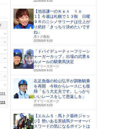
2026/8/8 6:00
【池添謙一のＫｅｎ ｔｏ
１】今週は札幌で１３鞍 日曜
９Ｒのニシノサリーナは仕上が
率
り絶好「きっちり決めたいです
ね」
-
馬トク報知
2026/8/8 6:00
-
-
「ドバイデューティーフリーシ
ャーガーカップ」出場の武豊＆
-
ルメールの騎乗馬決定
デイリースポーツ
-
2026/8/8 6:00
-
右足負傷の松山弘平が調教騎乗
-
を再開 今秋からレースにも復
帰「もう大丈夫です。しっかり
.111
いいレースをして恩返しを」
デイリースポーツ
.111
2026/8/8 6:00
【エルムＳ・馬トク最終ジャッ
ジ】勢いある実績馬テーオーパ
スワードの気になるポイントは