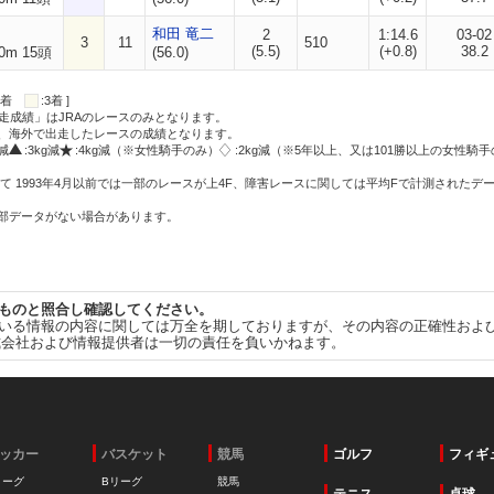
和田 竜二
2
1:14.6
03-02
3
11
510
(5.5)
(+0.8)
38.2
0m 15頭
(56.0)
:2着
:3着 ]
走成績」はJRAのレースのみとなります。
方、海外で出走したレースの成績となります。
g減
:3kg減
:4kg減（※女性騎手のみ）
:2kg減（※5年以上、又は101勝以上の女性騎手
て 1993年4月以前では一部のレースが上4F、障害レースに関しては平均Fで計測されたデ
一部データがない場合があります。
ものと照合し確認してください。
いる情報の内容に関しては万全を期しておりますが、その内容の正確性およ
式会社および情報提供者は一切の責任を負いかねます。
ッカー
バスケット
競馬
ゴルフ
フィギ
リーグ
Bリーグ
競馬