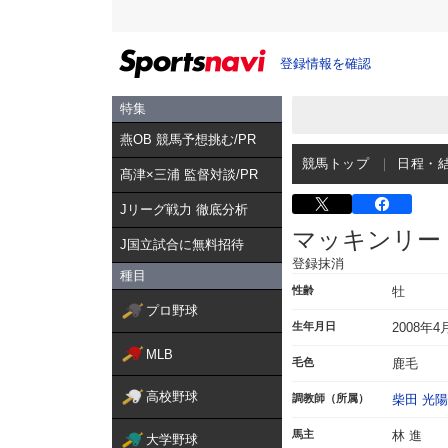
登録情報を確認
特集
燕OB 競馬予想挑む/PR
競馬トップ
日程・
髙津×三浦 監督対談/PR
Jリーグ戦力 徹底分析
マッキンリー
J国立試合に無料招待
登録抹消
種目
性齢
牡
プロ野球
生年月日
2008年4
MLB
毛色
鹿毛
高校野球
調教師（所属）
柴田 光陽
馬主
林 進
大学野球