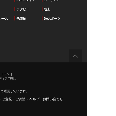
バドミントン
カーリング
ラグビー
陸上
レース
他競技
Doスポーツ
ストラン
ィア TRILL
力して運営しています。
-
ご意見・ご要望
-
ヘルプ・お問い合わせ