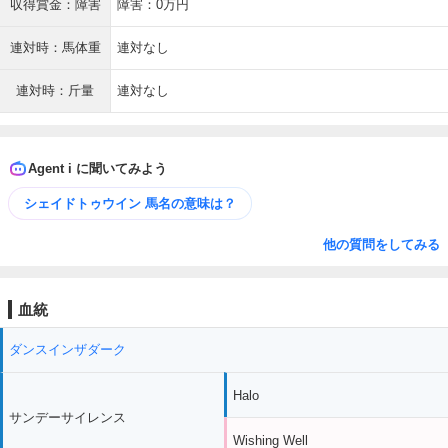
収得賞金：障害
障害：0万円
連対時：馬体重
連対なし
連対時：斤量
連対なし
Agent i に聞いてみよう
シェイドトゥウイン 馬名の意味は？
他の質問をしてみる
血統
ダンスインザダーク
Halo
サンデーサイレンス
Wishing Well