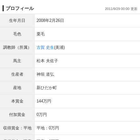
プロフィール
2011/9/29 00:00
生年月日
2008年2月26日
毛色
栗毛
調教師（所属）
古賀 史生
(美浦)
馬主
松本 夫佐子
生産者
神垣 道弘
産地
新ひだか町
本賞金
144万円
付加賞金
0万円
収得賞金：平地
平地：0万円