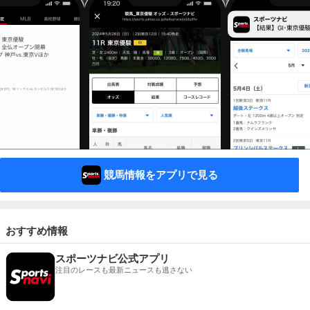
競馬情報をアプリで見る
おすすめ情報
スポーツナビ公式アプリ
注目のレースも最新ニュースも逃さない