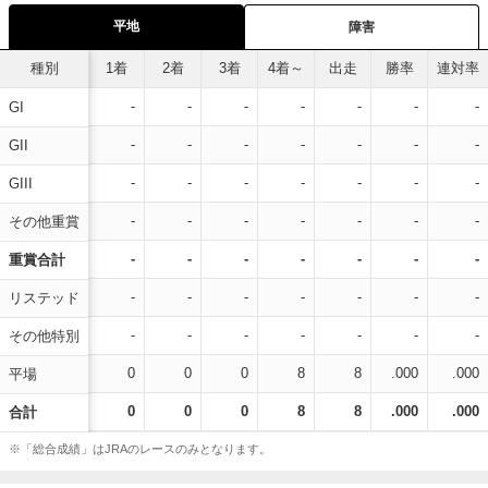
平地
障害
種別
1着
2着
3着
4着～
出走
勝率
連対率
-
-
-
-
-
-
-
GI
-
-
-
-
-
-
-
GII
-
-
-
-
-
-
-
GIII
-
-
-
-
-
-
-
その他重賞
-
-
-
-
-
-
-
重賞合計
-
-
-
-
-
-
-
リステッド
-
-
-
-
-
-
-
その他特別
0
0
0
8
8
.000
.000
平場
0
0
0
8
8
.000
.000
合計
※「総合成績」はJRAのレースのみとなります。