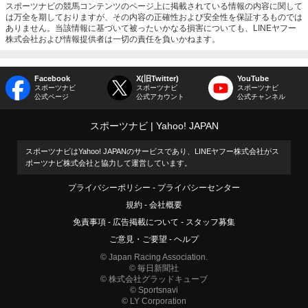
スポーツナビの競馬コンテンツのページ上に掲載されている情報の内容に関して
は万全を期しておりますが、その内容の正確性および安全性を保証するものでは
ありません。当該情報に基づいて被ったいかなる損害についても、LINEヤフー
株式会社および情報提供者は一切の責任を負いかねます。
Facebook
X(旧Twitter)
YouTube
スポーツナビ
スポーツナビ
スポーツナビ
公式ページ
公式アカウント
公式チャンネル
スポーツナビ
Yahoo! JAPAN
スポーツナビはYahoo! JAPANのサービスであり、LINEヤフー株式会社がス
ポーツナビ株式会社と協力して運営しています。
プライバシーポリシー
プライバシーセンター
規約
会社概要
免責事項
広告掲載について
スタッフ募集
ご意見・ご要望
ヘルプ
© Japan Racing Association.
© 毎日新聞社
© 株式会社グラッドキューブ
© Sportsnavi
© LY Corporation