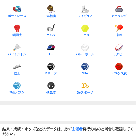
ボートレース
大相撲
フィギュア
カーリング
格闘技
ゴルフ
テニス
卓球
F1
バドミントン
バレーボール
ラグビー
NBA
陸上
Bリーグ
バスケ代表
学生バスケ
他競技
Doスポーツ
結果・成績・オッズなどのデータは、必ず
主催者
発行のものと照合し確認してく
ださい。