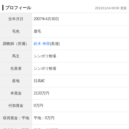
プロフィール
2013/11/14 00:00
生年月日
2007年4月30日
毛色
鹿毛
調教師（所属）
鈴木 伸尋
(美浦)
馬主
シンボリ牧場
生産者
シンボリ牧場
産地
日高町
本賞金
2133万円
付加賞金
0万円
収得賞金：平地
平地：0万円