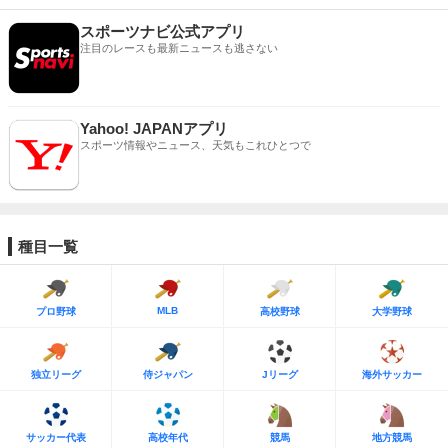
スポーツナビ公式アプリ
注目のレースも最新ニュースも逃さない
Yahoo! JAPANアプリ
スポーツ情報やニュース、天気もこれひとつで
種目一覧
MLB
プロ野球
高校野球
大学野球
独立リーグ
侍ジャパン
Jリーグ
海外サッカー
サッカー代表
高校年代
競馬
地方競馬