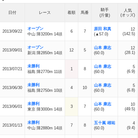
騎手
人気
日付
レース
着順
馬番
(オッズ)
(斤量)
オープン
原田 和真
12
2013/09/22
6
7
(142.5)
中山 障3200m 14頭
(▲57.0)
オープン
山本 康志
12
2013/09/01
12
5
(28.1)
新潟 障2850m 14頭
(60.0)
未勝利
山本 康志
5
2013/07/21
1
8
(6.9)
福島 障2770m 11頭
(60.0)
未勝利
山本 康志
5
2013/06/30
4
10
(6.8)
福島 障2750m 10頭
(60.0)
未勝利
山本 康志
10
2013/06/01
3
7
(49.5)
東京 障3000m 14頭
(60.0)
未勝利
五十嵐 雄祐
4
2013/01/13
7
8
(9.4)
中山 障2880m 14頭
(60.0)