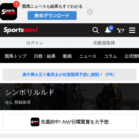
競馬ニュースも結果もすぐわかる
閉じる
スポーツナビ
検索
通知
i
ログイン
ID新規取得
競馬トップ
日程・結果
動画
ニュース
コラム
公式情
真中満＆五十嵐亮太が佐賀競馬予想に挑戦！（PR）
シンボリルルド
せん 登録抹消
先週的中! AIが日曜重賞を大予想