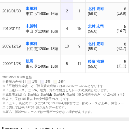
未勝利
北村 宏司
8
2010/01/30
2
1
(19.9)
東京 ダ1400m 16頭
(56.0)
未勝利
北村 宏司
5
2010/01/11
4
15
(14.7)
中山 ダ1200m 16頭
(56.0)
未勝利
北村 宏司
8
2009/12/19
10
9
(42.7)
中京 芝1200m 18頭
(55.0)
新馬
後藤 浩輝
5
2009/11/28
5
11
(11.1)
東京 芝1400m 15頭
(55.0)
2013/9/23 00:00 更新
※着順の色分け [
:1着
:2着
:3着 ]
※「平地競走成績」と「障害競走成績」はJRAのレースのみとなります。
※「出走レース」はJRA、地方、海外で出走したレースの成績となります。
※減量表示は[
:1kg減
:2kg減
:3kg減
:4kg減（※女性騎手のみ）
:2kg減（※5
年以上、又は101勝以上の女性騎手のみ）] です。
※「上3F」表記のデータについて 1993年4月以前では一部のレースが上4F、障害レー
スに関しては平均Fで計測されたデータです。
※JRA主催以外のレースでは一部データがない場合があります。