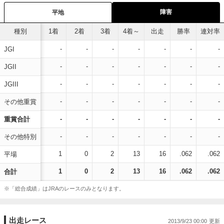
障害
平地
種別
1着
2着
3着
4着～
出走
勝率
連対率
-
-
-
-
-
-
-
JGI
-
-
-
-
-
-
-
JGII
-
-
-
-
-
-
-
JGIII
-
-
-
-
-
-
-
その他重賞
-
-
-
-
-
-
-
重賞合計
-
-
-
-
-
-
-
その他特別
1
0
2
13
16
.062
.062
平場
1
0
2
13
16
.062
.062
合計
※「総合成績」はJRAのレースのみとなります。
出走レース
2013/9/23 00:00