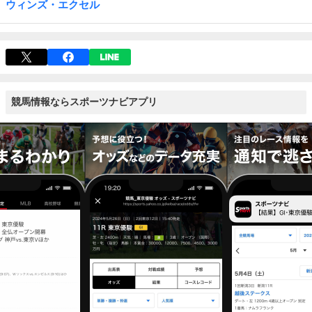
ウィンズ・エクセル
競馬情報ならスポーツナビアプリ