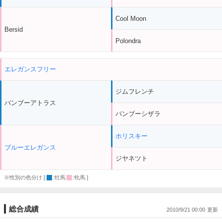
Cool Moon
Bersid
Polondra
エレガンスフリー
ジムフレンチ
バンブーアトラス
バンブーシザラ
ホリスキー
ブルーエレガンス
ジヤネツト
※性別の色分け [
:牡馬
:牝馬 ]
総合成績
2010/9/21 00:00