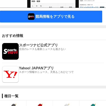
競馬情報をアプリで見る
おすすめ情報
スポーツナビ公式アプリ
注目のレースも最新ニュースも逃さない
Yahoo! JAPANアプリ
スポーツ情報やニュース、天気もこれひとつで
種目一覧