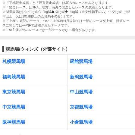
※「平地競走成績」と「障害競走成績」はJRAのレースのみとなります。
※「出走レース」はJRA、地方、海外で出走したレースの成績となります。
※減量表示は[
:1kg減
:2kg減
:3kg減
:4kg減（※女性騎手のみ）
:2kg減（※5
年以上、又は101勝以上の女性騎手のみ）] です。
※「上3F」表記のデータについて 1993年4月以前では一部のレースが上4F、障害レー
スに関しては平均Fで計測されたデータです。
※JRA主催以外のレースでは一部データがない場合があります。
競馬場/ウィンズ（外部サイト）
札幌競馬場
函館競馬場
福島競馬場
新潟競馬場
東京競馬場
中山競馬場
中京競馬場
京都競馬場
阪神競馬場
小倉競馬場