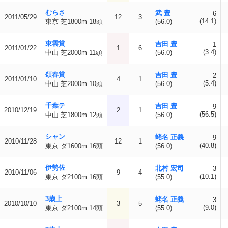
むらさ
武 豊
6
2011/05/29
12
3
(14.1)
東京 芝1800m 18頭
(56.0)
東雲賞
吉田 豊
1
2011/01/22
1
6
(3.4)
中山 芝2000m 11頭
(56.0)
頌春賞
吉田 豊
2
2011/01/10
4
1
(5.4)
中山 芝2000m 10頭
(56.0)
千葉テ
吉田 豊
9
2010/12/19
2
1
(56.5)
中山 芝1800m 12頭
(56.0)
シャン
蛯名 正義
9
2010/11/28
12
1
(40.8)
東京 ダ1600m 16頭
(56.0)
伊勢佐
北村 宏司
3
2010/11/06
9
4
(10.1)
東京 ダ2100m 16頭
(55.0)
3歳上
蛯名 正義
3
2010/10/10
3
5
(9.0)
東京 ダ2100m 14頭
(55.0)