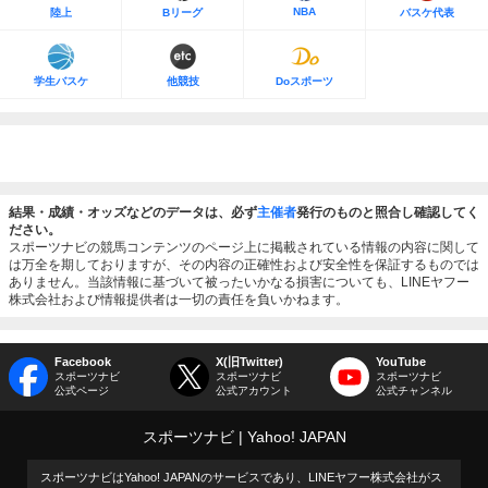
NBA
陸上
Bリーグ
バスケ代表
学生バスケ
他競技
Doスポーツ
結果・成績・オッズなどのデータは、必ず
主催者
発行のものと照合し確認してく
ださい。
スポーツナビの競馬コンテンツのページ上に掲載されている情報の内容に関して
は万全を期しておりますが、その内容の正確性および安全性を保証するものでは
ありません。当該情報に基づいて被ったいかなる損害についても、LINEヤフー
株式会社および情報提供者は一切の責任を負いかねます。
Facebook
X(旧Twitter)
YouTube
スポーツナビ
スポーツナビ
スポーツナビ
公式ページ
公式アカウント
公式チャンネル
スポーツナビ
Yahoo! JAPAN
スポーツナビはYahoo! JAPANのサービスであり、LINEヤフー株式会社がス