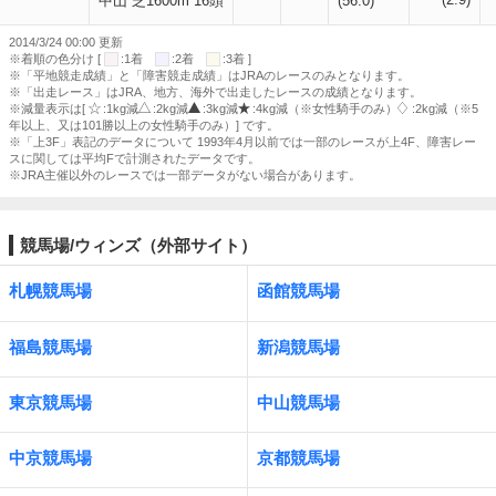
中山 芝1600m 16頭
(56.0)
2014/3/24 00:00 更新
※着順の色分け [
:1着
:2着
:3着 ]
※「平地競走成績」と「障害競走成績」はJRAのレースのみとなります。
※「出走レース」はJRA、地方、海外で出走したレースの成績となります。
※減量表示は[
:1kg減
:2kg減
:3kg減
:4kg減（※女性騎手のみ）
:2kg減（※5
年以上、又は101勝以上の女性騎手のみ）] です。
※「上3F」表記のデータについて 1993年4月以前では一部のレースが上4F、障害レー
スに関しては平均Fで計測されたデータです。
※JRA主催以外のレースでは一部データがない場合があります。
競馬場/ウィンズ（外部サイト）
札幌競馬場
函館競馬場
福島競馬場
新潟競馬場
東京競馬場
中山競馬場
中京競馬場
京都競馬場