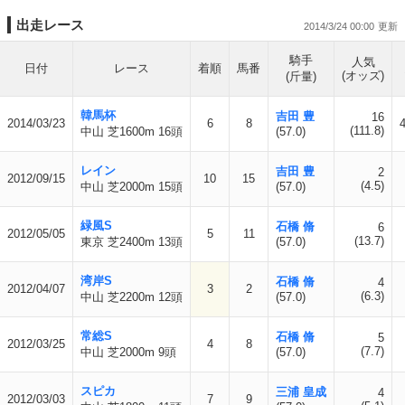
出走レース
2014/3/24 00:00
騎手
人気
日付
レース
着順
馬番
(オッズ)
(斤量)
韓馬杯
吉田 豊
16
2014/03/23
6
8
(111.8)
中山 芝1600m 16頭
(57.0)
レイン
吉田 豊
2
2012/09/15
10
15
(4.5)
中山 芝2000m 15頭
(57.0)
緑風S
石橋 脩
6
2012/05/05
5
11
(13.7)
東京 芝2400m 13頭
(57.0)
湾岸S
石橋 脩
4
2012/04/07
3
2
(6.3)
中山 芝2200m 12頭
(57.0)
常総S
石橋 脩
5
2012/03/25
4
8
(7.7)
中山 芝2000m 9頭
(57.0)
スピカ
三浦 皇成
4
2012/03/03
7
9