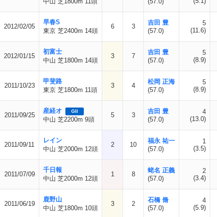
(5.1)
中山 芝1800m 11頭
(57.0)
早春S
吉田 豊
5
2012/02/05
6
3
(11.6)
東京 芝2400m 14頭
(57.0)
初富士
吉田 豊
5
2012/01/15
3
7
(8.9)
中山 芝1800m 14頭
(57.0)
甲斐路
松岡 正海
5
2011/10/23
3
4
(8.9)
東京 芝1800m 11頭
(57.0)
産経オ
吉田 豊
4
GII
2011/09/25
5
3
(13.0)
中山 芝2200m 9頭
(57.0)
レイン
福永 祐一
1
2011/09/11
2
10
(3.5)
中山 芝2000m 12頭
(57.0)
千日報
蛯名 正義
2
2011/07/09
1
8
(3.4)
中山 芝2000m 12頭
(57.0)
鹿野山
石橋 脩
4
2011/06/19
3
2
(5.9)
中山 芝1800m 10頭
(57.0)