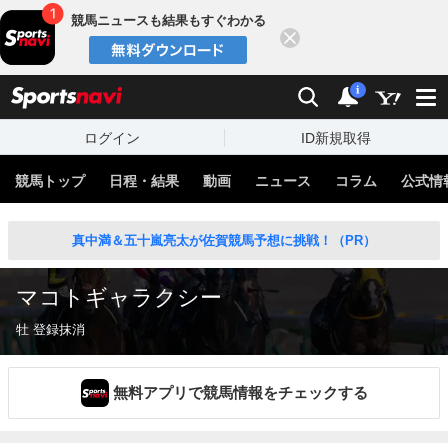
競馬ニュースも結果もすぐわかる
閉じる
スポーツナビ
検索
通知
i
ログイン
ID新規取得
競馬トップ
日程・結果
動画
ニュース
コラム
公式情
真中満＆五十嵐亮太が佐賀競馬予想に挑戦！（PR）
マコトギャラクシー
牡 登録抹消
無料アプリで競馬情報をチェックする