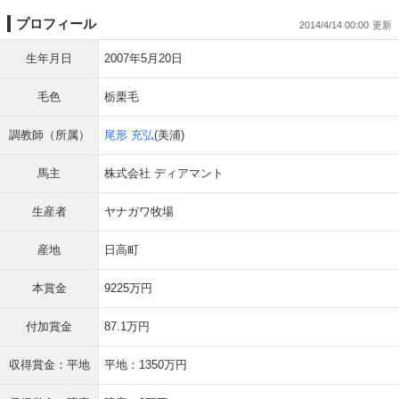
プロフィール
2014/4/14 00:00
生年月日
2007年5月20日
毛色
栃栗毛
調教師（所属）
尾形 充弘
(美浦)
馬主
株式会社 ディアマント
生産者
ヤナガワ牧場
産地
日高町
本賞金
9225万円
付加賞金
87.1万円
収得賞金：平地
平地：1350万円