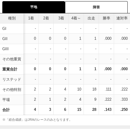
平地
障害
種別
1着
2着
3着
4着～
出走
勝率
連対率
-
-
-
-
-
-
-
GI
0
0
0
1
1
.000
.000
GII
-
-
-
-
-
-
-
GIII
-
-
-
-
-
-
-
その他重賞
0
0
0
1
1
.000
.000
重賞合計
-
-
-
-
-
-
-
リステッド
2
2
4
10
18
.111
.222
その他特別
2
1
2
4
9
.222
.333
平場
4
3
6
15
28
.143
.250
合計
※「総合成績」はJRAのレースのみとなります。