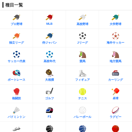
種目一覧
MLB
プロ野球
高校野球
大学野球
独立リーグ
侍ジャパン
Jリーグ
海外サッカー
サッカー代表
高校年代
競馬
地方競馬
ボートレース
大相撲
フィギュア
カーリング
格闘技
ゴルフ
テニス
卓球
F1
バドミントン
バレーボール
ラグビー