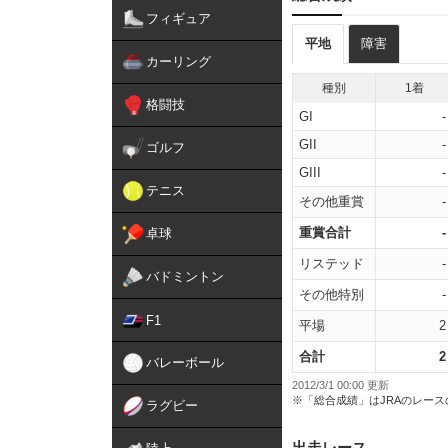
フィギュア
平地
障害
カーリング
種別
1着
格闘技
GI
-
GII
-
ゴルフ
GIII
-
テニス
その他重賞
-
重賞合計
-
卓球
リステッド
-
バドミントン
その他特別
-
F1
平場
2
合計
2
バレーボール
2012/3/1 00:00 更新
※「総合成績」はJRAのレー
ラグビー
出走レース