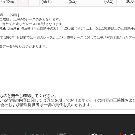
(5.2)
(-0.1)
36.0
0m 12頭
(55.0)
:2着
:3着 ]
走成績」はJRAのレースのみとなります。
方、海外で出走したレースの成績となります。
g減
:3kg減
:4kg減（※女性騎手のみ）
:2kg減（※5年以上、又は101勝以上の女性騎手
て 1993年4月以前では一部のレースが上4F、障害レースに関しては平均Fで計測されたデ
一部データがない場合があります。
ものと照合し確認してください。
いる情報の内容に関しては万全を期しておりますが、その内容の正確性およ
式会社および情報提供者は一切の責任を負いかねます。