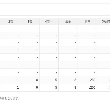
2着
3着
4着～
出走
勝率
連対
-
-
-
-
-
-
-
-
-
-
-
-
-
-
-
-
-
-
-
-
-
-
-
-
-
-
-
-
-
-
-
-
-
-
-
1
0
5
8
.250
1
0
5
8
.250
スのみとなります。