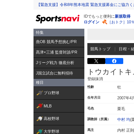
【緊急支援】令和8年熊本地震 緊急支援募金にご協力く
IDでもっと便利に
新規取得
ログイン
［おトク］10
特集
燕OB 競馬予想挑む/PR
競馬トップ
日程・
髙津×三浦 監督対談/PR
Jリーグ戦力 徹底分析
トウカイトキ
J国立試合に無料招待
登録抹消
種目
性齢
牡
プロ野球
生年月日
2007年4
MLB
毛色
栗毛
高校野球
調教師（所属）
中村 均
(
馬主
内村 正則
大学野球