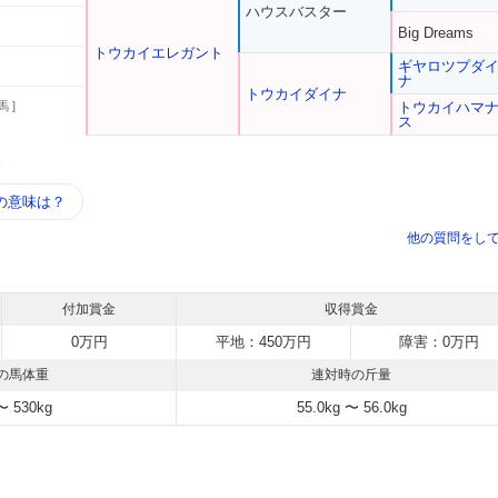
ハウスバスター
Big Dreams
トウカイエレガント
ギヤロツプダ
ナ
トウカイダイナ
馬 ]
トウカイハマ
ス
う
の意味は？
他の質問をし
付加賞金
収得賞金
0万円
平地：450万円
障害：0万円
の馬体重
連対時の斤量
〜 530kg
55.0kg 〜 56.0kg