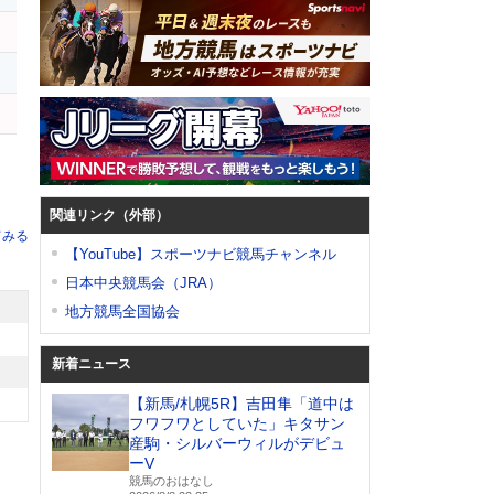
イ
ナ
関連リンク（外部）
てみる
【YouTube】スポーツナビ競馬チャンネル
日本中央競馬会（JRA）
地方競馬全国協会
新着ニュース
【新馬/札幌5R】吉田隼「道中は
フワフワとしていた」キタサン
産駒・シルバーウィルがデビュ
ーV
競馬のおはなし