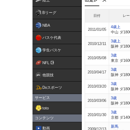
陸上
Bリーグ
日付
レー
NBA
4歳上
2011/01/05
中山 ダ180
バスケ代表
3歳上
2010/12/11
阪神 ダ180
学生バスケ
3歳
2010/05/08
東京 ダ160
NFL
3歳
2010/04/17
阪神 ダ180
他競技
3歳
2010/03/20
Doスポーツ
阪神 ダ180
サービス
3歳
2010/03/06
阪神 ダ180
toto
3歳
2010/01/30
京都 ダ140
コンテンツ
新馬
動画
2009/12/13