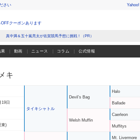
ださい
Yahoo
％OFFクーポンあります
真中満＆五十嵐亮太が佐賀競馬予想に挑戦！（PR）
結果
動画
ニュース
コラム
公式情報
メキ
Halo
Devil’s Bag
月19日
Ballade
タイキシャトル
Caerleon
Welsh Muffin
栗東)
Muffitys
Mt. Livermore