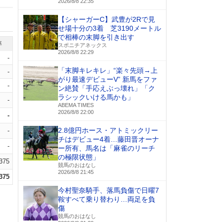
2026/8/8 22:35
【シャーガーC】武豊が2Rで見
せ場十分の3着 芝3190メートル
で相棒の末脚を引き出す
率
スポニチアネックス
2026/8/8 22:29
-
「末脚キレキレ」“楽々先頭→上
-
がり最速デビューV” 新馬をファ
-
ン絶賛「手応えぶっ壊れ」「ク
ラシックいける馬かも」
-
ABEMA TIMES
2026/8/8 22:00
-
2.8億円ホース・アトミックリー
-
チはデビュー4着…藤田晋オーナ
-
ー所有、馬名は「麻雀のリーチ
の極限状態」
.375
競馬のおはなし
2026/8/8 21:45
.375
今村聖奈騎手、落馬負傷で日曜7
鞍すべて乗り替わり…両足を負
傷
競馬のおはなし