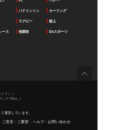
ュア
F1
バレー
バドミントン
カーリング
ラグビー
陸上
レース
他競技
Doスポーツ
ストラン
ィア TRILL
力して運営しています。
-
ご意見・ご要望
-
ヘルプ・お問い合わせ