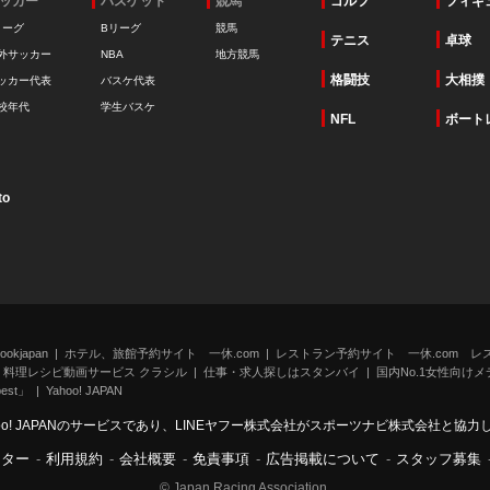
ッカー
バスケット
競馬
ゴルフ
フィギ
リーグ
Bリーグ
競馬
テニス
卓球
外サッカー
NBA
地方競馬
格闘技
大相撲
ッカー代表
バスケ代表
校年代
学生バスケ
NFL
ボート
to
kjapan
ホテル、旅館予約サイト 一休.com
レストラン予約サイト 一休.com レ
料理レシピ動画サービス クラシル
仕事・求人探しはスタンバイ
国内No.1女性向けメデ
st」
Yahoo! JAPAN
oo! JAPANのサービスであり、LINEヤフー株式会社がスポーツナビ株式会社と協
ンター
-
利用規約
-
会社概要
-
免責事項
-
広告掲載について
-
スタッフ募集
© Japan Racing Association.