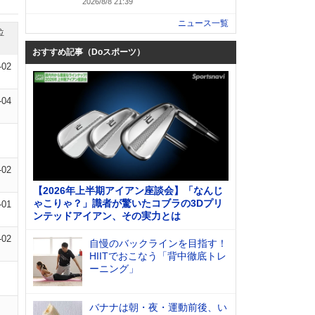
2026/8/8 21:39
ニュース一覧
位
おすすめ記事（Doスポーツ）
-02
-04
-02
【2026年上半期アイアン座談会】「なんじ
ゃこりゃ？」識者が驚いたコブラの3Dプリ
-01
ンテッドアイアン、その実力とは
-02
自慢のバックラインを目指す！
HIITでおこなう「背中徹底トレ
ーニング」
バナナは朝・夜・運動前後、い