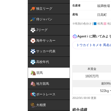
生産者
福満牧場
独立リーグ
産地
日高町
侍ジャパン
※性別の色分け [
:牡馬
:牝
Jリーグ
Agent i に聞いてみよ
海外サッカー
トウカイトキメキ 馬名
サッカー代表
高校年代
本賞金
競馬
1820万円
地方競馬
連対時
522kg 
ボートレース
2012/3/1 00:00
大相撲
総合成績