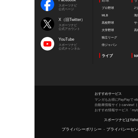
野球
サ
スポーツナビ
プロ野球
J
公式ページ
MLB
海
X（旧Twitter）
高校野球
サ
スポーツナビ
公式アカウント
大学野球
高
独立リーグ
YouTube
スポーツナビ
侍ジャパン
公式チャンネル
ライブ
to
おすすめサービス
マンガもお得にPayPayで eboo
自動車情報サイトcarview!
おすすめ情報サービス「mybe
スポーツナビはYah
プライバシーポリシー
-
プライバシーセ