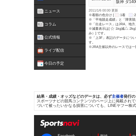
阪神 ダ140
2011/1/6 00:00 更新
ニュース
※着順の色分け [
:1着
※「平地競走成績」と「障害競
コラム
※「出走レース」はJRA、地
※減量表示は[
:1kg減
:2k
み）] です。
公式情報
※「上3F」表記のデータについ
す。
※JRA主催以外のレースでは
ライブ配信
今日の予定
結果・成績・オッズなどのデータは、必ず
主催者
発行の
スポーツナビの競馬コンテンツのページ上に掲載されて
づいて被ったいかなる損害についても、LINEヤフー株
Facebook