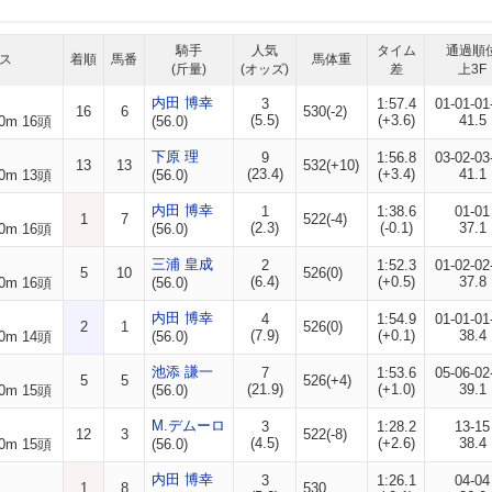
騎手
人気
タイム
通過順
ス
着順
馬番
馬体重
(斤量)
(オッズ)
差
上3F
内田 博幸
3
1:57.4
01-01-01
16
6
530(-2)
(5.5)
(+3.6)
41.5
0m 16頭
(56.0)
下原 理
9
1:56.8
03-02-03
13
13
532(+10)
(23.4)
(+3.4)
41.1
0m 13頭
(56.0)
内田 博幸
1
1:38.6
01-01
1
7
522(-4)
(2.3)
(-0.1)
37.1
0m 16頭
(56.0)
三浦 皇成
2
1:52.3
01-02-02
5
10
526(0)
(6.4)
(+0.5)
37.8
0m 16頭
(56.0)
内田 博幸
4
1:54.9
01-01-01
2
1
526(0)
(7.9)
(+0.1)
38.4
0m 14頭
(56.0)
池添 謙一
7
1:53.6
05-06-02
5
5
526(+4)
(21.9)
(+1.0)
39.1
0m 15頭
(56.0)
M.デムーロ
3
1:28.2
13-15
12
3
522(-8)
(4.5)
(+2.6)
38.4
0m 15頭
(56.0)
内田 博幸
3
1:26.1
04-04
1
8
530