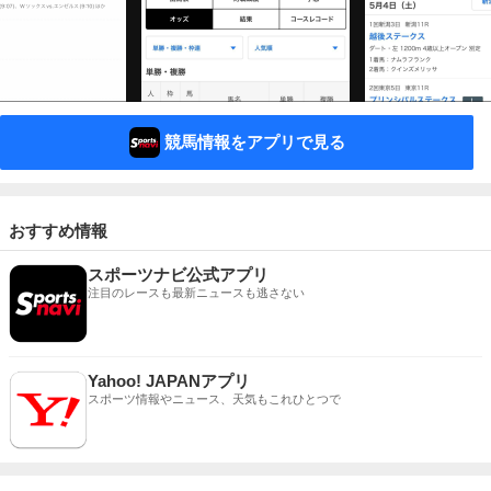
競馬情報をアプリで見る
おすすめ情報
スポーツナビ公式アプリ
注目のレースも最新ニュースも逃さない
Yahoo! JAPANアプリ
スポーツ情報やニュース、天気もこれひとつで