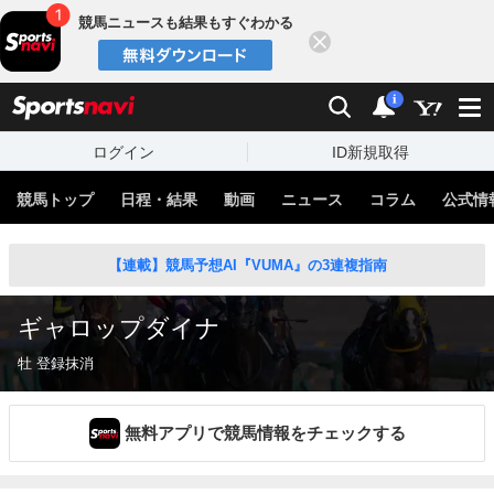
競馬ニュースも結果もすぐわかる
閉じる
スポーツナビ
検索
通知
i
ログイン
ID新規取得
競馬トップ
日程・結果
動画
ニュース
コラム
公式情
【連載】競馬予想AI『VUMA』の3連複指南
ギャロップダイナ
牡 登録抹消
無料アプリで競馬情報をチェックする