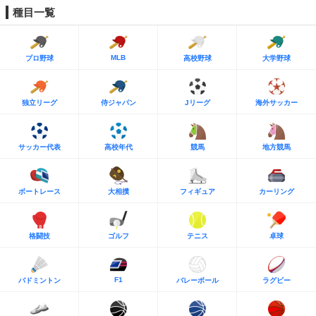
種目一覧
MLB
プロ野球
高校野球
大学野球
独立リーグ
侍ジャパン
Jリーグ
海外サッカー
サッカー代表
高校年代
競馬
地方競馬
ボートレース
大相撲
フィギュア
カーリング
格闘技
ゴルフ
テニス
卓球
F1
バドミントン
バレーボール
ラグビー