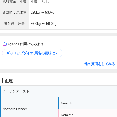
収得賞金：障害
障害：0万円
連対時：馬体重
520kg 〜 530kg
連対時：斤量
56.0kg 〜 59.0kg
Agent i に聞いてみよう
ギャロップダイナ 馬名の意味は？
他の質問をしてみる
血統
ノーザンテースト
Nearctic
Northern Dancer
Natalma