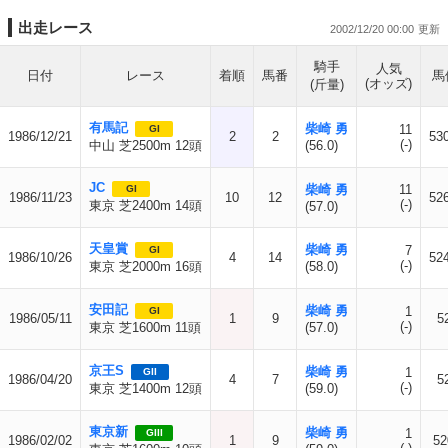
出走レース
2002/12/20 00:00
騎手
人気
日付
レース
着順
馬番
馬
(オッズ)
(斤量)
有馬記
柴崎 勇
11
GI
1986/12/21
2
2
530
(-)
中山 芝2500m 12頭
(56.0)
JC
柴崎 勇
11
GI
1986/11/23
10
12
526
(-)
東京 芝2400m 14頭
(57.0)
天皇賞
柴崎 勇
7
GI
1986/10/26
4
14
524
(-)
東京 芝2000m 16頭
(58.0)
安田記
柴崎 勇
1
GI
1986/05/11
1
9
5
(-)
東京 芝1600m 11頭
(57.0)
京王S
柴崎 勇
1
GII
1986/04/20
4
7
5
(-)
東京 芝1400m 12頭
(59.0)
東京新
柴崎 勇
1
GIII
1986/02/02
1
9
52