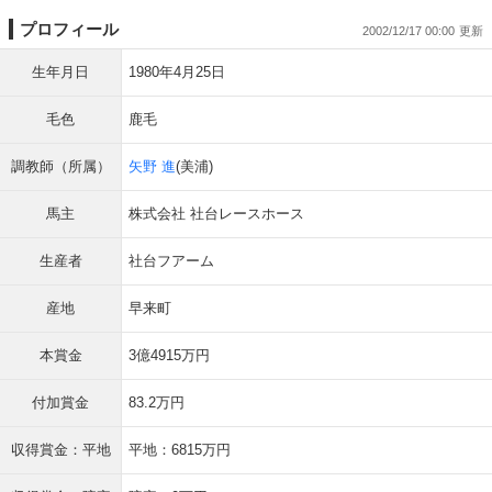
プロフィール
2002/12/17 00:00
生年月日
1980年4月25日
毛色
鹿毛
調教師（所属）
矢野 進
(美浦)
馬主
株式会社 社台レースホース
生産者
社台フアーム
産地
早来町
本賞金
3億4915万円
付加賞金
83.2万円
収得賞金：平地
平地：6815万円