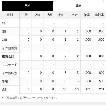
平地
障害
種別
1着
2着
3着
4着～
出走
勝率
連対率
-
-
-
-
-
-
-
GI
0
0
0
1
1
.000
.000
GII
0
0
0
1
1
.000
.000
GIII
-
-
-
-
-
-
-
その他重賞
0
0
0
2
2
.000
.000
重賞合計
-
-
-
-
-
-
-
リステッド
0
0
0
5
5
.000
.000
その他特別
3
0
0
3
6
.500
.500
平場
3
0
0
10
13
.231
.231
合計
※「総合成績」はJRAのレースのみとなります。