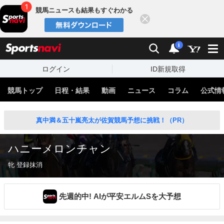
競馬ニュースも結果もすぐわかる
閉じる
スポーツナビ
検索
通知
i
ログイン
ID新規取得
競馬トップ
日程・結果
動画
ニュース
コラム
公式情
真中満＆五十嵐亮太が佐賀競馬予想に挑戦！（PR）
ハニーメロンチャン
牝 登録抹消
先週的中! AIが平安エルムSを大予想