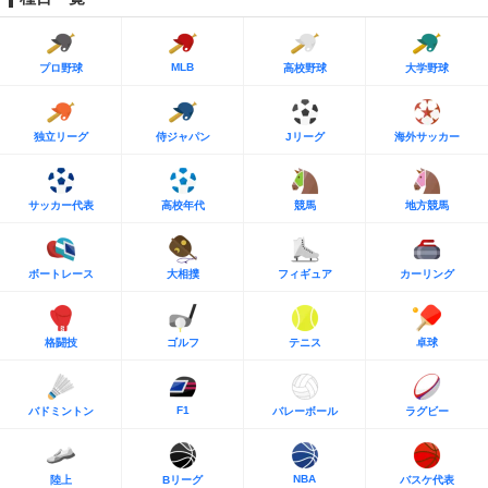
MLB
プロ野球
高校野球
大学野球
独立リーグ
侍ジャパン
Jリーグ
海外サッカー
サッカー代表
高校年代
競馬
地方競馬
ボートレース
大相撲
フィギュア
カーリング
格闘技
ゴルフ
テニス
卓球
F1
バドミントン
バレーボール
ラグビー
NBA
陸上
Bリーグ
バスケ代表