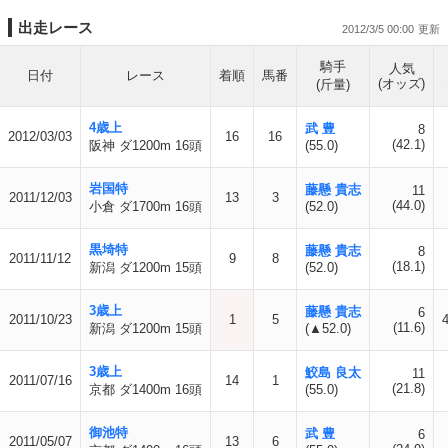
出走レース
2012/3/5 00:00
騎手
人気
日付
レース
着順
馬番
(オッズ)
(斤量)
4歳上
武 豊
8
2012/03/03
16
16
(42.1)
阪神 ダ1200m 16頭
(55.0)
岩国特
藤懸 貴志
11
2011/12/03
13
3
(44.0)
小倉 ダ1700m 16頭
(52.0)
黒埼特
藤懸 貴志
8
2011/11/12
9
8
(18.1)
新潟 ダ1200m 15頭
(52.0)
3歳上
藤懸 貴志
6
2011/10/23
1
5
(11.6)
新潟 ダ1200m 15頭
(▲52.0)
3歳上
鮫島 良太
11
2011/07/16
14
1
(21.8)
京都 ダ1400m 16頭
(55.0)
御池特
武 豊
6
2011/05/07
13
6