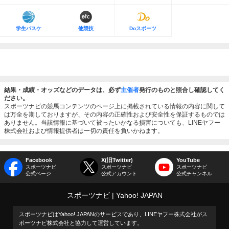
学生バスケ
他競技
Doスポーツ
結果・成績・オッズなどのデータは、必ず
主催者
発行のものと照合し確認してく
ださい。
スポーツナビの競馬コンテンツのページ上に掲載されている情報の内容に関して
は万全を期しておりますが、その内容の正確性および安全性を保証するものでは
ありません。当該情報に基づいて被ったいかなる損害についても、LINEヤフー
株式会社および情報提供者は一切の責任を負いかねます。
Facebook
X(旧Twitter)
YouTube
スポーツナビ
スポーツナビ
スポーツナビ
公式ページ
公式アカウント
公式チャンネル
スポーツナビ
Yahoo! JAPAN
スポーツナビはYahoo! JAPANのサービスであり、LINEヤフー株式会社がス
ポーツナビ株式会社と協力して運営しています。