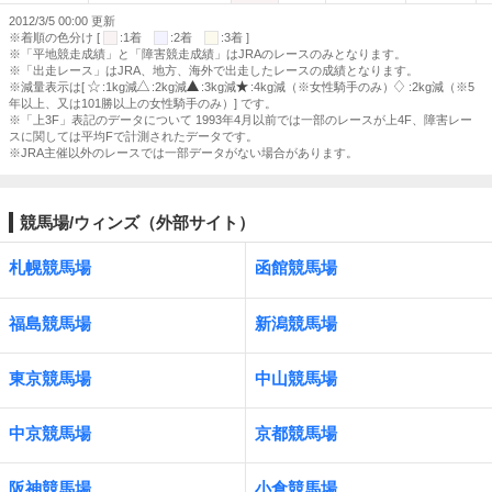
2012/3/5 00:00 更新
※着順の色分け [
:1着
:2着
:3着 ]
※「平地競走成績」と「障害競走成績」はJRAのレースのみとなります。
※「出走レース」はJRA、地方、海外で出走したレースの成績となります。
※減量表示は[
:1kg減
:2kg減
:3kg減
:4kg減（※女性騎手のみ）
:2kg減（※5
年以上、又は101勝以上の女性騎手のみ）] です。
※「上3F」表記のデータについて 1993年4月以前では一部のレースが上4F、障害レー
スに関しては平均Fで計測されたデータです。
※JRA主催以外のレースでは一部データがない場合があります。
競馬場/ウィンズ（外部サイト）
札幌競馬場
函館競馬場
福島競馬場
新潟競馬場
東京競馬場
中山競馬場
中京競馬場
京都競馬場
阪神競馬場
小倉競馬場