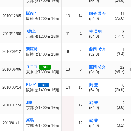
(24.9)
京都 ダ1400m 16頭
(55.0)
阪WP
国分 恭介
11
2010/12/05
10
14
(75.6)
阪神 ダ1200m 16頭
(54.0)
3歳上
幸 英明
8
2010/11/06
11
4
(17.7)
京都 ダ1200m 15頭
(54.0)
新涼特
藤岡 佑介
1
2010/09/12
9
4
(3.4)
阪神 ダ1400m 13頭
(52.0)
ユニコ
藤岡 佑介
12
GIII
2010/06/06
13
6
(56.7)
東京 ダ1600m 16頭
(54.0)
Fレビ
武 豊
8
GII
2010/03/14
14
13
(25.6)
阪神 芝1400m 16頭
(54.0)
3歳
武 豊
2
2010/01/24
1
12
(3.8)
京都 ダ1400m 16頭
(54.0)
新馬
武 豊
2
2010/01/11
1
12
(3.2)
京都 ダ1400m 16頭
(54.0)