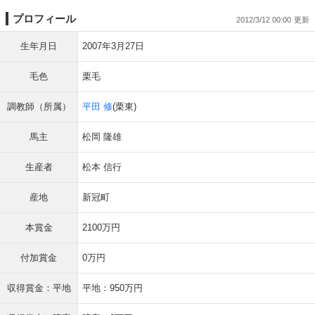
プロフィール
2012/3/12 00:00
生年月日
2007年3月27日
毛色
栗毛
調教師（所属）
平田 修
(栗東)
馬主
松岡 隆雄
生産者
松本 信行
産地
新冠町
本賞金
2100万円
付加賞金
0万円
収得賞金：平地
平地：950万円