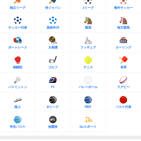
独立リーグ
侍ジャパン
Jリーグ
海外サッカー
サッカー代表
高校年代
競馬
地方競馬
ボートレース
大相撲
フィギュア
カーリング
格闘技
ゴルフ
テニス
卓球
F1
バドミントン
バレーボール
ラグビー
NBA
陸上
Bリーグ
バスケ代表
学生バスケ
他競技
Doスポーツ