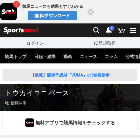
競馬ニュースも結果もすぐわかる
閉じる
スポーツナビ
検索
通知
i
ログイン
ID新規取得
競馬トップ
日程・結果
動画
ニュース
コラム
公式情
【連載】競馬予想AI『VUMA』の3連複指南
トウカイユニバース
牝 登録抹消
無料アプリで競馬情報をチェックする