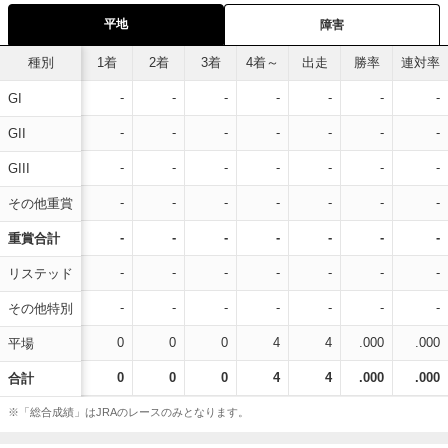
平地
障害
種別
1着
2着
3着
4着～
出走
勝率
連対率
-
-
-
-
-
-
-
GI
-
-
-
-
-
-
-
GII
-
-
-
-
-
-
-
GIII
-
-
-
-
-
-
-
その他重賞
-
-
-
-
-
-
-
重賞合計
-
-
-
-
-
-
-
リステッド
-
-
-
-
-
-
-
その他特別
0
0
0
4
4
.000
.000
平場
0
0
0
4
4
.000
.000
合計
※「総合成績」はJRAのレースのみとなります。