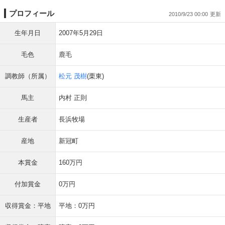
プロフィール
2010/9/23 00:00
生年月日
2007年5月29日
毛色
鹿毛
調教師（所属）
松元 茂樹
(栗東)
馬主
内村 正則
生産者
長浜牧場
産地
新冠町
本賞金
160万円
付加賞金
0万円
収得賞金：平地
平地：0万円