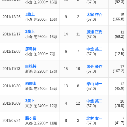
(92.3)
小倉 芝2600m 16頭
(57.0)
3歳上
太宰 啓介
15
2011/12/25
9
2
(166.8)
小倉 芝2600m 16頭
(57.0)
3歳上
勝浦 正樹
11
2011/12/17
14
11
(68.2)
小倉 芝2600m 16頭
(57.0)
彦島特
中舘 英二
6
2011/12/03
6
7
(12.5)
小倉 芝2600m 7頭
(57.0)
白根特
国分 優作
17
2011/11/13
15
16
(167.2)
新潟 芝2200m 17頭
(57.0)
雨飾山
柴山 雄一
12
2011/10/30
13
8
(45.9)
新潟 芝2400m 15頭
(57.0)
3歳上
中舘 英二
10
2011/10/09
4
12
(76.0)
東京 芝2400m 12頭
(57.0)
賤ヶ岳
北村 友一
7
2011/07/24
8
3
(41.7)
京都 芝2200m 11頭
(57.0)