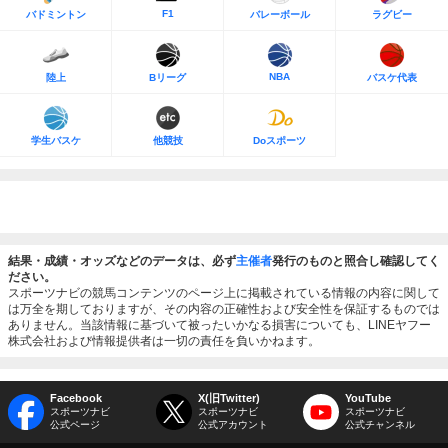
F1
バドミントン
バレーボール
ラグビー
NBA
陸上
Bリーグ
バスケ代表
学生バスケ
他競技
Doスポーツ
結果・成績・オッズなどのデータは、必ず
主催者
発行のものと照合し確認してく
ださい。
スポーツナビの競馬コンテンツのページ上に掲載されている情報の内容に関して
は万全を期しておりますが、その内容の正確性および安全性を保証するものでは
ありません。当該情報に基づいて被ったいかなる損害についても、LINEヤフー
株式会社および情報提供者は一切の責任を負いかねます。
Facebook
X(旧Twitter)
YouTube
スポーツナビ
スポーツナビ
スポーツナビ
公式ページ
公式アカウント
公式チャンネル