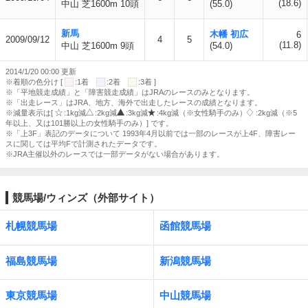
(18.6)
中山 芝1600m 10頭
(55.0)
新馬
木幡 初広
6
2009/09/12
4
5
(11.8)
中山 芝1600m 9頭
(54.0)
2014/1/20 00:00 更新
※着順の色分け [
:1着
:2着
:3着 ]
※「平地競走成績」と「障害競走成績」はJRAのレースのみとなります。
※「出走レース」はJRA、地方、海外で出走したレースの成績となります。
※減量表示は[
:1kg減
:2kg減
:3kg減
:4kg減（※女性騎手のみ）
:2kg減（※5
年以上、又は101勝以上の女性騎手のみ）] です。
※「上3F」表記のデータについて 1993年4月以前では一部のレースが上4F、障害レー
スに関しては平均Fで計測されたデータです。
※JRA主催以外のレースでは一部データがない場合があります。
競馬場/ウィンズ（外部サイト）
札幌競馬場
函館競馬場
福島競馬場
新潟競馬場
東京競馬場
中山競馬場