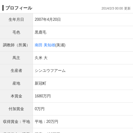
プロフィール
2014/2/3 00:00
生年月日
2007年4月20日
毛色
黒鹿毛
調教師（所属）
南田 美知雄
(美浦)
馬主
久米 大
生産者
シンユウフアーム
産地
新冠町
本賞金
1680万円
付加賞金
0万円
収得賞金：平地
平地：20万円