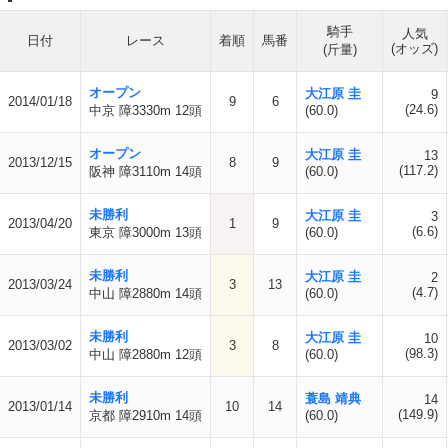
騎手
人気
日付
レース
着順
馬番
(オッズ)
(斤量)
オープン
大江原 圭
9
2014/01/18
9
6
(24.6)
中京 障3330m 12頭
(60.0)
オープン
大江原 圭
13
2013/12/15
8
9
(117.2)
阪神 障3110m 14頭
(60.0)
未勝利
大江原 圭
3
2013/04/20
1
9
(6.6)
東京 障3000m 13頭
(60.0)
未勝利
大江原 圭
2
2013/03/24
3
13
(4.7)
中山 障2880m 14頭
(60.0)
未勝利
大江原 圭
10
2013/03/02
3
8
(98.3)
中山 障2880m 12頭
(60.0)
未勝利
蓑島 靖典
14
2013/01/14
10
14
(149.9)
京都 障2910m 14頭
(60.0)