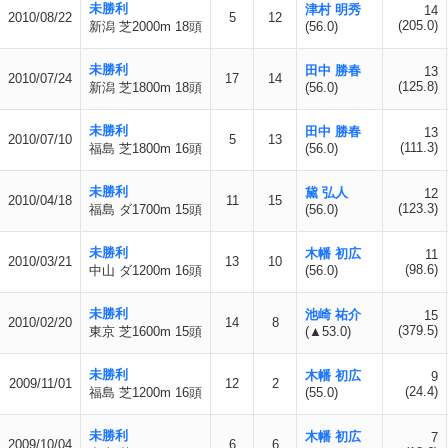
未勝利
津村 明秀
14
2010/08/22
5
12
(205.0)
新潟 芝2000m 18頭
(56.0)
未勝利
田中 勝春
13
2010/07/24
17
14
(125.8)
新潟 芝1800m 18頭
(56.0)
未勝利
田中 勝春
13
2010/07/10
5
13
(111.3)
福島 芝1800m 16頭
(56.0)
未勝利
黛 弘人
12
2010/04/18
11
15
(123.3)
福島 ダ1700m 15頭
(56.0)
未勝利
木幡 初広
11
2010/03/21
13
10
(98.6)
中山 ダ1200m 16頭
(56.0)
未勝利
池崎 祐介
15
2010/02/20
14
8
(379.5)
東京 芝1600m 15頭
(▲53.0)
未勝利
木幡 初広
9
2009/11/01
12
2
(24.4)
福島 芝1200m 16頭
(55.0)
未勝利
木幡 初広
7
2009/10/04
6
6