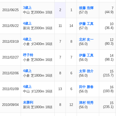
3歳上
後藤 浩輝
7
2011/06/25
2
1
(44.9)
中山 芝2000m 10頭
(57.0)
4歳上
伊藤 工真
10
2011/05/22
11
14
(36.4)
新潟 芝2000m 16頭
(57.0)
4歳上
北村 友一
12
2011/03/19
7
8
(80.3)
小倉 ダ2400m 16頭
(56.0)
呼子特
伊藤 工真
14
2011/02/27
7
7
(98.1)
小倉 芝2600m 16頭
(56.0)
4歳上
太宰 啓介
15
2011/02/06
8
6
(215.7)
小倉 芝1800m 16頭
(56.0)
4歳上
田中 勝春
16
2011/01/09
13
6
(193.8)
中山 ダ1200m 16頭
(56.0)
未勝利
津村 明秀
15
2010/09/04
8
12
(235.1)
新潟 芝1800m 18頭
(56.0)