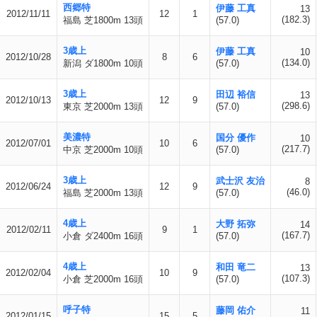
西郷特
伊藤 工真
13
2012/11/11
12
1
(182.3)
福島 芝1800m 13頭
(57.0)
3歳上
伊藤 工真
10
2012/10/28
8
6
(134.0)
新潟 ダ1800m 10頭
(57.0)
3歳上
田辺 裕信
13
2012/10/13
12
9
(298.6)
東京 芝2000m 13頭
(57.0)
美濃特
国分 優作
10
2012/07/01
10
6
(217.7)
中京 芝2000m 10頭
(57.0)
3歳上
武士沢 友治
8
2012/06/24
12
9
(46.0)
福島 芝2000m 13頭
(57.0)
4歳上
大野 拓弥
14
2012/02/11
9
1
(167.7)
小倉 ダ2400m 16頭
(57.0)
4歳上
和田 竜二
13
2012/02/04
10
9
(107.3)
小倉 芝2000m 16頭
(57.0)
呼子特
藤岡 佑介
11
2012/01/15
15
5