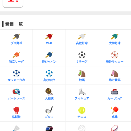
種目一覧
MLB
プロ野球
高校野球
大学野球
独立リーグ
侍ジャパン
Jリーグ
海外サッカー
サッカー代表
高校年代
競馬
地方競馬
ボートレース
大相撲
フィギュア
カーリング
格闘技
ゴルフ
テニス
卓球