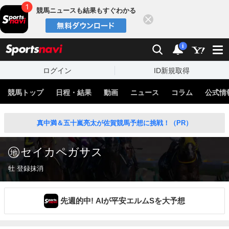
競馬ニュースも結果もすぐわかる
閉じる
スポーツナビ
検索
通知
i
ログイン
ID新規取得
競馬トップ
日程・結果
動画
ニュース
コラム
公式情
真中満＆五十嵐亮太が佐賀競馬予想に挑戦！（PR）
セイカペガサス
牡 登録抹消
先週的中! AIが平安エルムSを大予想