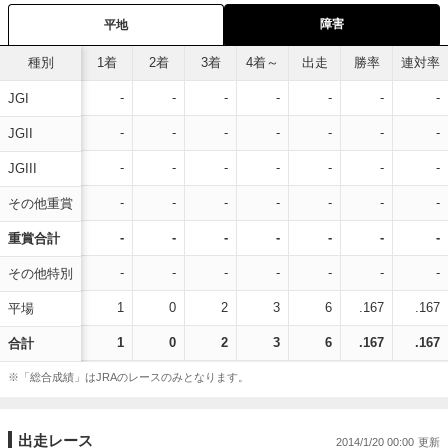
障害
平地
種別
1着
2着
3着
4着～
出走
勝率
連対率
-
-
-
-
-
-
-
JGI
-
-
-
-
-
-
-
JGII
-
-
-
-
-
-
-
JGIII
-
-
-
-
-
-
-
その他重賞
-
-
-
-
-
-
-
重賞合計
-
-
-
-
-
-
-
その他特別
1
0
2
3
6
.167
.167
平場
1
0
2
3
6
.167
.167
合計
※「総合成績」はJRAのレースのみとなります。
出走レース
2014/1/20 00:00