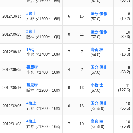
(93.7)
東京 ダ1600m 16頭
(57.0)
3歳上
国分 優作
8
2012/10/13
6
16
(19.2)
京都 ダ1200m 16頭
(57.0)
3歳上
国分 優作
10
2012/09/23
8
11
(39.3)
阪神 ダ1200m 16頭
(57.0)
TVQ
高倉 稜
3
2012/08/18
7
7
小倉 ダ1700m 16頭
(13.0)
(54.0)
響灘特
国分 優作
9
2012/08/05
4
2
(58.2)
小倉 ダ1700m 16頭
(57.0)
鶴見特
小牧 太
11
2012/06/16
9
13
(127.6)
阪神 ダ1200m 16頭
(57.0)
4歳上
国分 優作
10
2012/02/05
6
13
(56.5)
京都 ダ1200m 16頭
(☆56.0)
4歳上
高倉 稜
10
2012/01/08
7
10
(76.9)
京都 ダ1200m 16頭
(☆56.0)