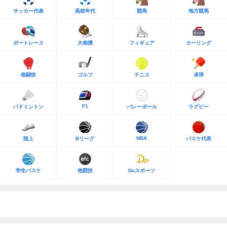
サッカー代表
高校年代
競馬
地方競馬
ボートレース
大相撲
フィギュア
カーリング
格闘技
ゴルフ
テニス
卓球
F1
バドミントン
バレーボール
ラグビー
NBA
陸上
Bリーグ
バスケ代表
学生バスケ
他競技
Doスポーツ