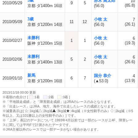
3歳
赤木 高太郎
10
2010/05/29
9
5
(85.8)
京都 ダ1400m 16頭
(56.0)
3歳
小牧 太
7
2010/05/09
11
12
(26.1)
京都 ダ1200m 14頭
(56.0)
未勝利
小牧 太
6
2010/02/27
1
1
(19.3)
阪神 ダ1200m 15頭
(56.0)
未勝利
小牧 太
6
2010/02/06
5
2
(26.6)
京都 ダ1400m 13頭
(56.0)
新馬
国分 恭介
4
2010/01/10
6
7
(13.9)
京都 ダ1200m 16頭
(▲53.0)
2013/11/18 00:00 更新
※着順の色分け [
:1着
:2着
:3着 ]
※「平地競走成績」と「障害競走成績」はJRAのレースのみとなります。
※「出走レース」はJRA、地方、海外で出走したレースの成績となります。
※減量表示は[
:1kg減
:2kg減
:3kg減
:4kg減（※女性騎手のみ）
:2kg減（※5
年以上、又は101勝以上の女性騎手のみ）] です。
※「上3F」表記のデータについて 1993年4月以前では一部のレースが上4F、障害レー
スに関しては平均Fで計測されたデータです。
※JRA主催以外のレースでは一部データがない場合があります。