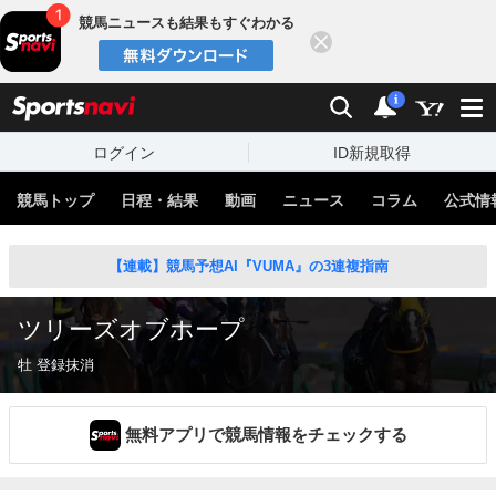
競馬ニュースも結果もすぐわかる
閉じる
スポーツナビ
検索
通知
i
ログイン
ID新規取得
競馬トップ
日程・結果
動画
ニュース
コラム
公式情
【連載】競馬予想AI『VUMA』の3連複指南
ツリーズオブホープ
牡 登録抹消
無料アプリで競馬情報をチェックする