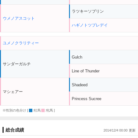
ラツキーソブリン
ウメノアスコット
ハギノトツプレデイ
ユメノクラリティー
Gulch
サンダーガルチ
Line of Thunder
Shadeed
マシェアー
Princess Sucree
※性別の色分け [
:牡馬
:牝馬 ]
総合成績
2014/12/4 00:00