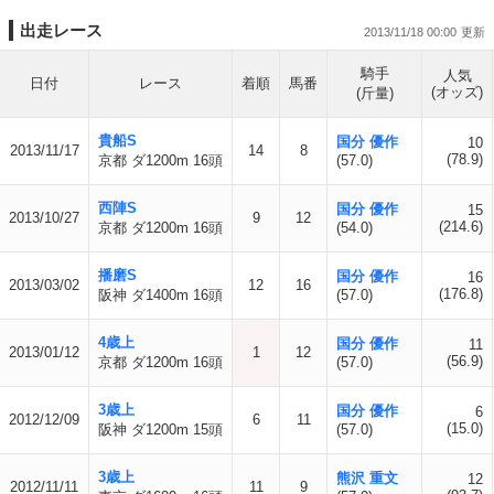
出走レース
2013/11/18 00:00
騎手
人気
日付
レース
着順
馬番
(オッズ)
(斤量)
貴船S
国分 優作
10
2013/11/17
14
8
(78.9)
京都 ダ1200m 16頭
(57.0)
西陣S
国分 優作
15
2013/10/27
9
12
(214.6)
京都 ダ1200m 16頭
(54.0)
播磨S
国分 優作
16
2013/03/02
12
16
(176.8)
阪神 ダ1400m 16頭
(57.0)
4歳上
国分 優作
11
2013/01/12
1
12
(56.9)
京都 ダ1200m 16頭
(57.0)
3歳上
国分 優作
6
2012/12/09
6
11
(15.0)
阪神 ダ1200m 15頭
(57.0)
3歳上
熊沢 重文
12
2012/11/11
11
9