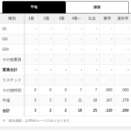
平地
障害
種別
1着
2着
3着
4着～
出走
勝率
連対率
-
-
-
-
-
-
-
GI
-
-
-
-
-
-
-
GII
-
-
-
-
-
-
-
GIII
-
-
-
-
-
-
-
その他重賞
-
-
-
-
-
-
-
重賞合計
-
-
-
-
-
-
-
リステッド
0
0
0
7
7
.000
.000
その他特別
3
2
2
11
18
.167
.278
平場
3
2
2
18
25
.120
.200
合計
※「総合成績」はJRAのレースのみとなります。