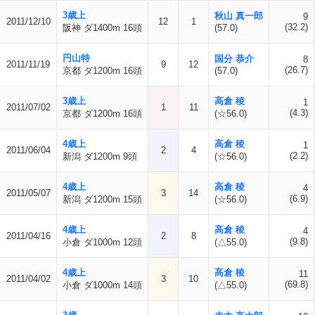
3歳上
秋山 真一郎
9
2011/12/10
12
1
(32.2)
阪神 ダ1400m 16頭
(57.0)
円山特
国分 恭介
8
2011/11/19
9
12
(26.7)
京都 ダ1200m 16頭
(57.0)
3歳上
高倉 稜
1
2011/07/02
1
11
(4.3)
京都 ダ1200m 16頭
(☆56.0)
4歳上
高倉 稜
1
2011/06/04
2
4
(2.2)
新潟 ダ1200m 9頭
(☆56.0)
4歳上
高倉 稜
4
2011/05/07
3
14
(6.9)
新潟 ダ1200m 15頭
(☆56.0)
4歳上
高倉 稜
4
2011/04/16
2
8
(9.8)
小倉 ダ1000m 12頭
(△55.0)
4歳上
高倉 稜
11
2011/04/02
3
10
(69.8)
小倉 ダ1000m 14頭
(△55.0)