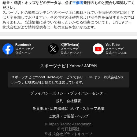
結果・成績・オッズなどのデータは、必ず
主催者
発行のものと照合し確認してく
ださい。
スポーツナビの競馬コンテンツのページ上に掲載されている情報の内容に関して
は万全を期しておりますが、その内容の正確性および安全性を保証するものでは
ありません。当該情報に基づいて被ったいかなる損害についても、LINEヤフー
株式会社および情報提供者は一切の責任を負いかねます。
Facebook
X(旧Twitter)
YouTube
スポーツナビ
スポーツナビ
スポーツナビ
公式ページ
公式アカウント
公式チャンネル
スポーツナビ
Yahoo! JAPAN
スポーツナビはYahoo! JAPANのサービスであり、LINEヤフー株式会社がス
ポーツナビ株式会社と協力して運営しています。
プライバシーポリシー
プライバシーセンター
規約
会社概要
免責事項
広告掲載について
スタッフ募集
ご意見・ご要望
ヘルプ
© Japan Racing Association.
© 毎日新聞社
© 株式会社グラッドキューブ