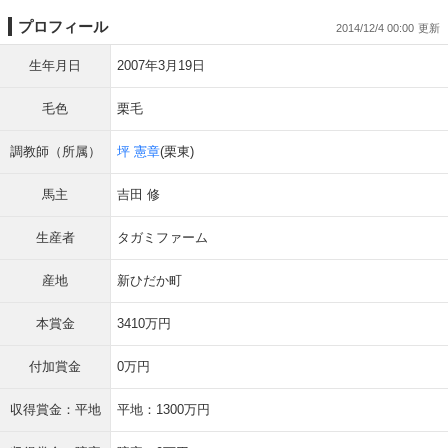
プロフィール
2014/12/4 00:00
生年月日
2007年3月19日
毛色
栗毛
調教師（所属）
坪 憲章
(栗東)
馬主
吉田 修
生産者
タガミファーム
産地
新ひだか町
本賞金
3410万円
付加賞金
0万円
収得賞金：平地
平地：1300万円