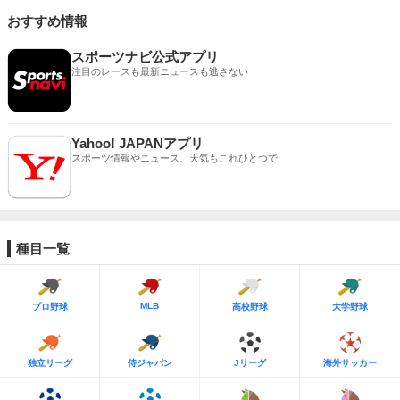
おすすめ情報
スポーツナビ公式アプリ
注目のレースも最新ニュースも逃さない
Yahoo! JAPANアプリ
スポーツ情報やニュース、天気もこれひとつで
種目一覧
MLB
プロ野球
高校野球
大学野球
独立リーグ
侍ジャパン
Jリーグ
海外サッカー