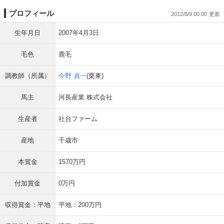
プロフィール
2012/8/9 00:00
生年月日
2007年4月3日
毛色
鹿毛
調教師（所属）
今野 貞一
(栗東)
馬主
河長産業 株式会社
生産者
社台ファーム
産地
千歳市
本賞金
1570万円
付加賞金
0万円
収得賞金：平地
平地：200万円