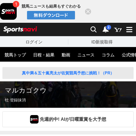
競馬ニュースも結果もすぐわかる
閉じる
スポーツナビ
検索
通知
i
ログイン
ID新規取得
競馬トップ
日程・結果
動画
ニュース
コラム
公式情
真中満＆五十嵐亮太が佐賀競馬予想に挑戦！（PR）
マルカゴクウ
牡 登録抹消
先週的中! AIが日曜重賞を大予想