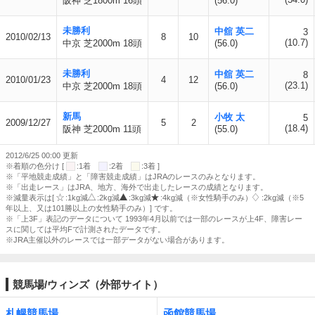
阪神 芝1800m 16頭
(56.0)
未勝利
中舘 英二
3
2010/02/13
8
10
(10.7)
中京 芝2000m 18頭
(56.0)
未勝利
中舘 英二
8
2010/01/23
4
12
(23.1)
中京 芝2000m 18頭
(56.0)
新馬
小牧 太
5
2009/12/27
5
2
(18.4)
阪神 芝2000m 11頭
(55.0)
2012/6/25 00:00 更新
※着順の色分け [
:1着
:2着
:3着 ]
※「平地競走成績」と「障害競走成績」はJRAのレースのみとなります。
※「出走レース」はJRA、地方、海外で出走したレースの成績となります。
※減量表示は[
:1kg減
:2kg減
:3kg減
:4kg減（※女性騎手のみ）
:2kg減（※5
年以上、又は101勝以上の女性騎手のみ）] です。
※「上3F」表記のデータについて 1993年4月以前では一部のレースが上4F、障害レー
スに関しては平均Fで計測されたデータです。
※JRA主催以外のレースでは一部データがない場合があります。
競馬場/ウィンズ（外部サイト）
札幌競馬場
函館競馬場