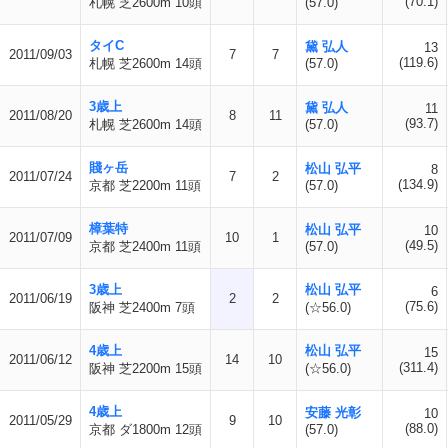
(70.1)
札幌 芝2600m 10頭
(57.0)
タイC
黛 弘人
13
2011/09/03
7
7
(119.6)
札幌 芝2600m 14頭
(57.0)
3歳上
黛 弘人
11
2011/08/20
8
11
(93.7)
札幌 芝2600m 14頭
(57.0)
賤ヶ岳
松山 弘平
8
2011/07/24
7
2
(134.9)
京都 芝2200m 11頭
(57.0)
樟葉特
松山 弘平
10
2011/07/09
10
1
(49.5)
京都 芝2400m 11頭
(57.0)
3歳上
松山 弘平
6
2011/06/19
2
2
(75.6)
阪神 芝2400m 7頭
(☆56.0)
4歳上
松山 弘平
15
2011/06/12
14
10
(311.4)
阪神 芝2200m 15頭
(☆56.0)
4歳上
安藤 光彰
10
2011/05/29
9
10
(88.0)
京都 ダ1800m 12頭
(57.0)