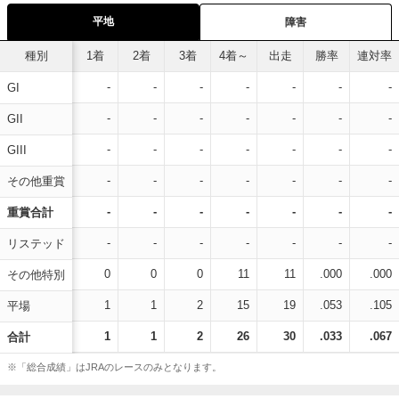
平地
障害
種別
1着
2着
3着
4着～
出走
勝率
連対率
-
-
-
-
-
-
-
GI
-
-
-
-
-
-
-
GII
-
-
-
-
-
-
-
GIII
-
-
-
-
-
-
-
その他重賞
-
-
-
-
-
-
-
重賞合計
-
-
-
-
-
-
-
リステッド
0
0
0
11
11
.000
.000
その他特別
1
1
2
15
19
.053
.105
平場
1
1
2
26
30
.033
.067
合計
※「総合成績」はJRAのレースのみとなります。