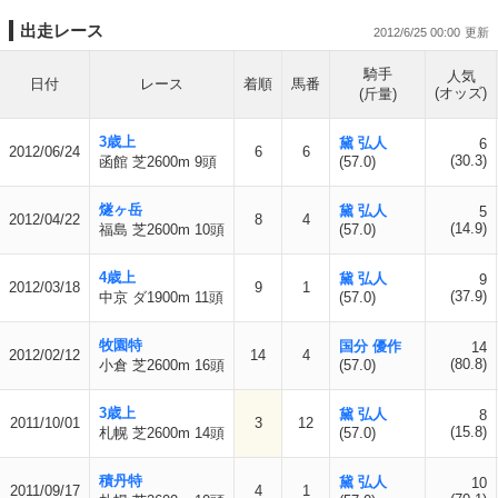
出走レース
2012/6/25 00:00
騎手
人気
日付
レース
着順
馬番
(オッズ)
(斤量)
3歳上
黛 弘人
6
2012/06/24
6
6
(30.3)
函館 芝2600m 9頭
(57.0)
燧ヶ岳
黛 弘人
5
2012/04/22
8
4
(14.9)
福島 芝2600m 10頭
(57.0)
4歳上
黛 弘人
9
2012/03/18
9
1
(37.9)
中京 ダ1900m 11頭
(57.0)
牧園特
国分 優作
14
2012/02/12
14
4
(80.8)
小倉 芝2600m 16頭
(57.0)
3歳上
黛 弘人
8
2011/10/01
3
12
(15.8)
札幌 芝2600m 14頭
(57.0)
積丹特
黛 弘人
10
2011/09/17
4
1