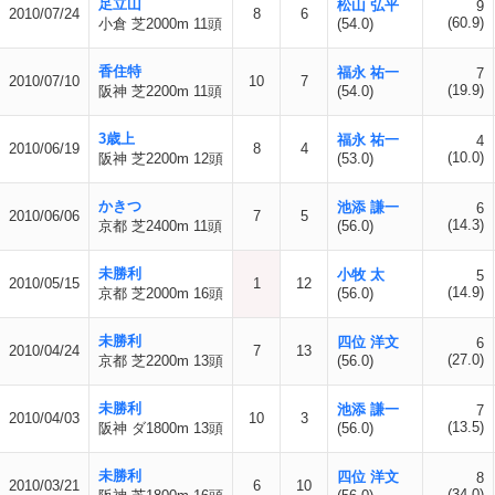
足立山
松山 弘平
9
2010/07/24
8
6
(60.9)
小倉 芝2000m 11頭
(54.0)
香住特
福永 祐一
7
2010/07/10
10
7
(19.9)
阪神 芝2200m 11頭
(54.0)
3歳上
福永 祐一
4
2010/06/19
8
4
(10.0)
阪神 芝2200m 12頭
(53.0)
かきつ
池添 謙一
6
2010/06/06
7
5
(14.3)
京都 芝2400m 11頭
(56.0)
未勝利
小牧 太
5
2010/05/15
1
12
(14.9)
京都 芝2000m 16頭
(56.0)
未勝利
四位 洋文
6
2010/04/24
7
13
(27.0)
京都 芝2200m 13頭
(56.0)
未勝利
池添 謙一
7
2010/04/03
10
3
(13.5)
阪神 ダ1800m 13頭
(56.0)
未勝利
四位 洋文
8
2010/03/21
6
10
(34.0)