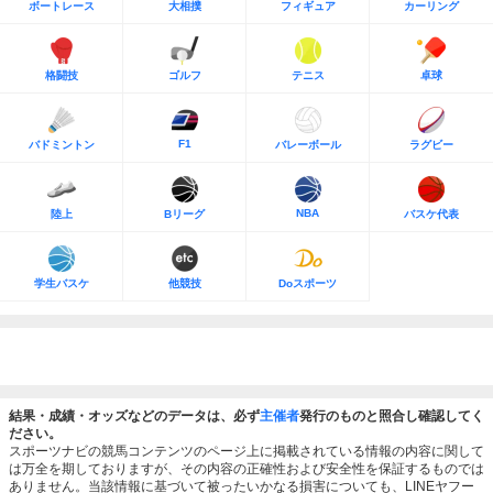
ボートレース
大相撲
フィギュア
カーリング
格闘技
ゴルフ
テニス
卓球
F1
バドミントン
バレーボール
ラグビー
NBA
陸上
Bリーグ
バスケ代表
学生バスケ
他競技
Doスポーツ
結果・成績・オッズなどのデータは、必ず
主催者
発行のものと照合し確認してく
ださい。
スポーツナビの競馬コンテンツのページ上に掲載されている情報の内容に関して
は万全を期しておりますが、その内容の正確性および安全性を保証するものでは
ありません。当該情報に基づいて被ったいかなる損害についても、LINEヤフー