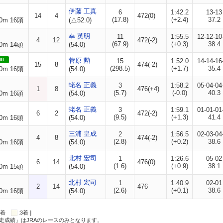
伊藤 工真
6
1:42.2
13-13
14
4
472(0)
(17.8)
(+2.4)
37.2
0m 16頭
(△52.0)
幸 英明
11
1:55.5
12-12-10
4
12
472(-2)
(67.9)
(+0.3)
38.4
0m 14頭
(54.0)
II
菅原 勲
15
1:52.0
14-14-16
15
8
474(-2)
(298.5)
(+1.7)
35.4
0m 16頭
(54.0)
蛯名 正義
3
1:58.2
05-04-04
1
8
476(+4)
(5.7)
(-0.0)
40.3
0m 16頭
(54.0)
蛯名 正義
3
1:59.1
01-01-01
6
2
472(-2)
(9.5)
(+1.3)
41.4
0m 16頭
(54.0)
三浦 皇成
2
1:56.5
02-03-04
4
8
474(-2)
(2.8)
(+0.2)
38.6
0m 16頭
(54.0)
北村 宏司
1
1:26.6
05-02
6
14
476(0)
(1.6)
(+0.9)
38.1
0m 15頭
(54.0)
北村 宏司
1
1:40.9
02-01
2
14
476
(2.6)
(+0.1)
38.6
0m 16頭
(54.0)
:2着
:3着 ]
走成績」はJRAのレースのみとなります。