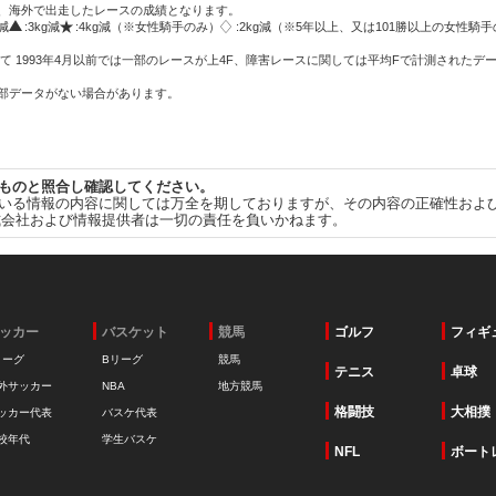
方、海外で出走したレースの成績となります。
g減
:3kg減
:4kg減（※女性騎手のみ）
:2kg減（※5年以上、又は101勝以上の女性騎手
て 1993年4月以前では一部のレースが上4F、障害レースに関しては平均Fで計測されたデ
一部データがない場合があります。
ものと照合し確認してください。
いる情報の内容に関しては万全を期しておりますが、その内容の正確性およ
式会社および情報提供者は一切の責任を負いかねます。
ッカー
バスケット
競馬
ゴルフ
フィギ
リーグ
Bリーグ
競馬
テニス
卓球
外サッカー
NBA
地方競馬
格闘技
大相撲
ッカー代表
バスケ代表
校年代
学生バスケ
NFL
ボート