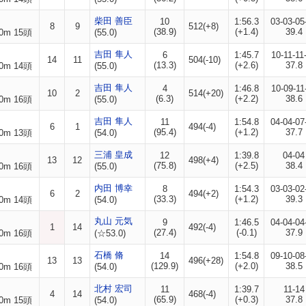
柴田 善臣
10
1:56.3
03-03-05
8
9
512(+8)
(38.9)
(+1.4)
39.4
0m 15頭
(55.0)
吉田 隼人
6
1:45.7
10-11-11
14
11
504(-10)
(13.3)
(+2.6)
37.8
0m 14頭
(55.0)
吉田 隼人
4
1:46.8
10-09-11
10
2
514(+20)
(6.3)
(+2.2)
38.6
0m 16頭
(55.0)
吉田 隼人
11
1:54.8
04-04-07
6
1
494(-4)
(95.4)
(+1.2)
37.7
0m 13頭
(54.0)
三浦 皇成
12
1:39.8
04-04
13
12
498(+4)
(75.8)
(+2.5)
38.4
0m 16頭
(55.0)
内田 博幸
8
1:54.3
03-03-02
6
2
494(+2)
(33.3)
(+1.2)
39.3
0m 14頭
(54.0)
丸山 元気
9
1:46.5
04-04-04
1
14
492(-4)
(27.4)
(-0.1)
37.9
0m 16頭
(☆53.0)
石橋 脩
14
1:54.8
09-10-08
13
13
496(+28)
(129.9)
(+2.0)
38.5
0m 16頭
(54.0)
北村 宏司
11
1:39.7
11-14
4
14
468(-4)
(65.9)
(+0.3)
37.8
0m 15頭
(54.0)