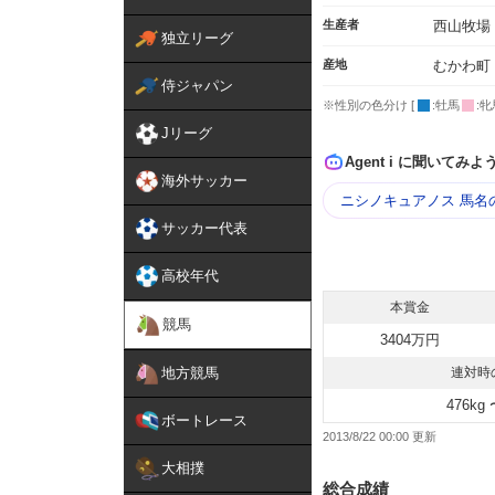
生産者
西山牧場
独立リーグ
産地
むかわ町
侍ジャパン
※性別の色分け [
:牡馬
:牝
Jリーグ
Agent i に聞いてみよ
海外サッカー
ニシノキュアノス 馬名
サッカー代表
高校年代
本賞金
競馬
3404万円
地方競馬
連対時
476kg 
ボートレース
2013/8/22 00:00
大相撲
総合成績