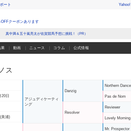
レポート
Yahoo
％OFFクーポンあります
真中満＆五十嵐亮太が佐賀競馬予想に挑戦！（PR）
結果
動画
ニュース
コラム
公式情報
ノス
Northern Dance
Danzig
月20日
Pas de Nom
アジュディケーティ
ング
Reviewer
Resolver
(美浦)
Lovely Morning
Mr. Prospector