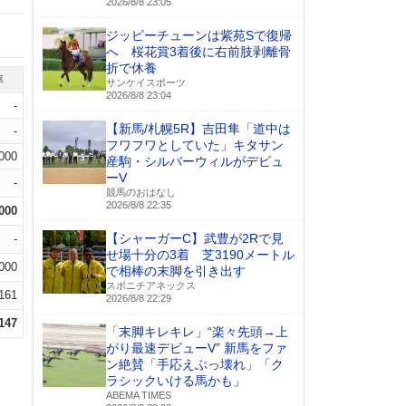
2026/8/8 23:05
ジッピーチューンは紫苑Sで復帰
へ 桜花賞3着後に右前肢剥離骨
折で休養
率
サンケイスポーツ
2026/8/8 23:04
-
【新馬/札幌5R】吉田隼「道中は
-
フワフワとしていた」キタサン
.000
産駒・シルバーウィルがデビュ
ーV
-
競馬のおはなし
2026/8/8 22:35
.000
【シャーガーC】武豊が2Rで見
-
せ場十分の3着 芝3190メートル
.000
で相棒の末脚を引き出す
スポニチアネックス
.161
2026/8/8 22:29
.147
「末脚キレキレ」“楽々先頭→上
がり最速デビューV” 新馬をファ
ン絶賛「手応えぶっ壊れ」「ク
ラシックいける馬かも」
ABEMA TIMES