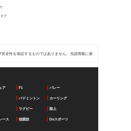
の
ータで
び安全性を保証するものではありません。当該情報に基
ュア
F1
バレー
バドミントン
カーリング
ラグビー
陸上
レース
他競技
Doスポーツ