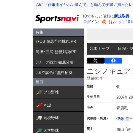
AIに「仕事用イヤホン選んで」と頼んで実際に買った
IDでもっと便利に
新規取得
ログイン
［おトク］10
特集
燕OB 競馬予想挑む/PR
競馬トップ
日程・
髙津×三浦 監督対談/PR
Jリーグ戦力 徹底分析
ニシノキュア
J国立試合に無料招待
登録抹消
種目
性齢
牝
プロ野球
生年月日
2007年2
MLB
毛色
青鹿毛
高校野球
調教師（所属）
伊藤 圭三
馬主
西山 茂行
大学野球