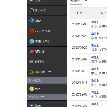
陸上
Bリーグ
日付
レー
NBA
3歳上
2013/08/03
新潟 ダ180
バスケ代表
3歳上
2013/07/20
福島 ダ170
学生バスケ
3歳上
2013/06/29
福島 ダ170
NFL
4歳上
2013/02/02
東京 ダ160
他競技
4歳上
2013/01/13
Doスポーツ
中山 ダ180
サービス
3歳上
2012/12/16
中山 ダ180
toto
3歳上
2012/12/02
中京 ダ180
コンテンツ
3歳上
動画
2012/10/27