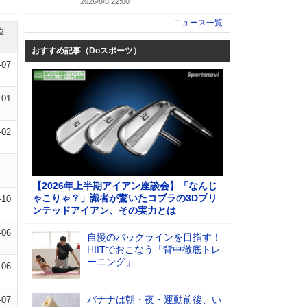
2026/8/8 22:00
ニュース一覧
位
おすすめ記事（Doスポーツ）
-07
-01
-02
【2026年上半期アイアン座談会】「なんじ
ゃこりゃ？」識者が驚いたコブラの3Dプリ
-10
ンテッドアイアン、その実力とは
-06
自慢のバックラインを目指す！
HIITでおこなう「背中徹底トレ
ーニング」
-06
バナナは朝・夜・運動前後、い
-07