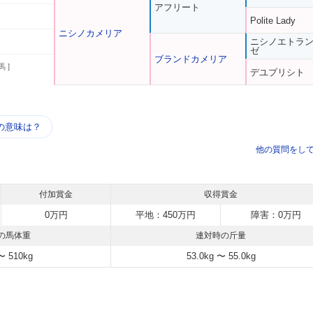
アフリート
Polite Lady
ニシノカメリア
ニシノエトラ
ゼ
ブランドカメリア
馬 ]
デユプリシト
う
の意味は？
他の質問をし
付加賞金
収得賞金
0万円
平地：450万円
障害：0万円
の馬体重
連対時の斤量
〜 510kg
53.0kg 〜 55.0kg