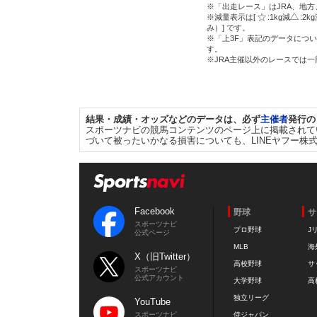
※「出走レース」はJRA、地
※減量表示は[
:1kg減
:2k
み）] です。
※「上3F」表記のデータについ
す。
※JRA主催以外のレースでは
結果・成績・オッズなどのデータは、必ず
主催者
発行の
スポーツナビの競馬コンテンツのページ上に掲載されて
づいて被ったいかなる損害についても、LINEヤフー株
Facebook
野球
サ
スポーツナビ
プロ野球
J
公式ページ
MLB
海
X（旧Twitter）
高校野球
サ
スポーツナビ
公式アカウント
大学野球
高
独立リーグ
YouTube
スポーツナビ
侍ジャパン