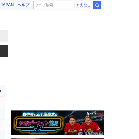
! JAPAN
ヘルプ
えなこ
検索
r