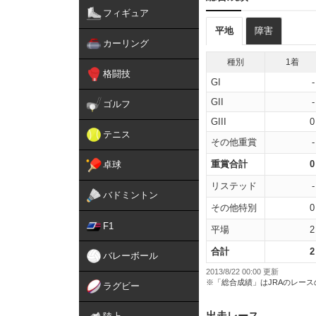
フィギュア
平地
障害
カーリング
種別
1着
格闘技
GI
-
GII
-
ゴルフ
GIII
0
テニス
その他重賞
-
重賞合計
0
卓球
リステッド
-
バドミントン
その他特別
0
F1
平場
2
合計
2
バレーボール
2013/8/22 00:00 更新
※「総合成績」はJRAのレー
ラグビー
出走レース