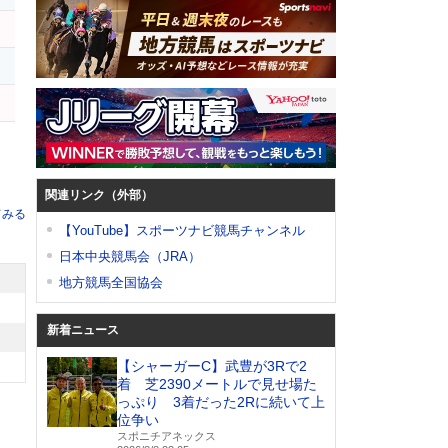
ン
関連リンク（外部）
てみる
【YouTube】スポーツナビ競馬チャンネル
日本中央競馬会（JRA）
地方競馬全国協会
新着ニュース
【シャーガーC】武豊が3Rで2
着 芝2390メートルで見せ場た
っぷり 3着だった2Rに続いて上
位争い
スポニチアネックス