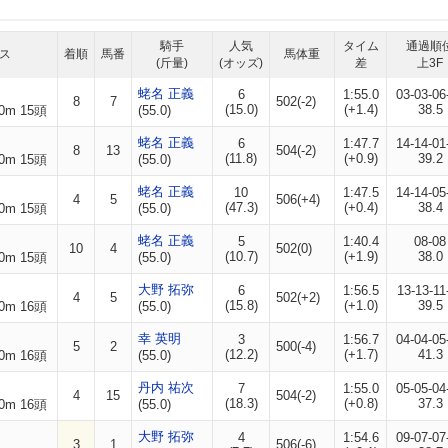
騎手
人気
タイム
通過順
ス
着順
馬番
馬体重
(斤量)
(オッズ)
差
上3F
蛯名 正義
6
1:55.0
03-03-06
8
7
502(-2)
(15.0)
(+1.4)
38.5
0m 15頭
(55.0)
蛯名 正義
6
1:47.7
14-14-01
8
13
504(-2)
(11.8)
(+0.9)
39.2
0m 15頭
(55.0)
蛯名 正義
10
1:47.5
14-14-05
4
5
506(+4)
(47.3)
(+0.4)
38.4
0m 15頭
(55.0)
蛯名 正義
5
1:40.4
08-08
10
4
502(0)
(10.7)
(+1.9)
38.0
0m 15頭
(55.0)
大野 拓弥
6
1:56.5
13-13-11
4
5
502(+2)
(15.8)
(+1.0)
39.5
0m 16頭
(55.0)
幸 英明
3
1:56.7
04-04-05
5
2
500(-4)
(12.2)
(+1.7)
41.3
0m 16頭
(55.0)
丹内 祐次
7
1:55.0
05-05-04
4
15
504(-2)
(18.3)
(+0.8)
37.3
0m 16頭
(55.0)
大野 拓弥
4
1:54.6
09-07-07
3
1
506(-6)