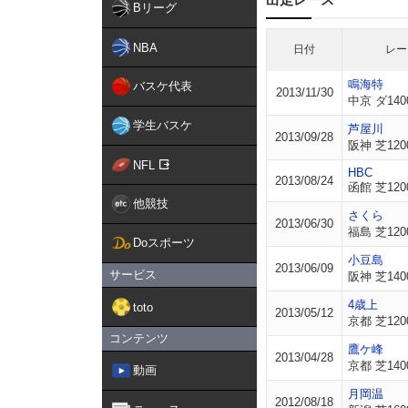
Bリーグ
NBA
日付
レー
鳴海特
バスケ代表
2013/11/30
中京 ダ140
学生バスケ
芦屋川
2013/09/28
阪神 芝120
NFL
HBC
2013/08/24
函館 芝120
他競技
さくら
2013/06/30
福島 芝120
Doスポーツ
小豆島
2013/06/09
サービス
阪神 芝140
4歳上
toto
2013/05/12
京都 芝120
コンテンツ
鷹ケ峰
2013/04/28
京都 芝140
動画
月岡温
2012/08/18