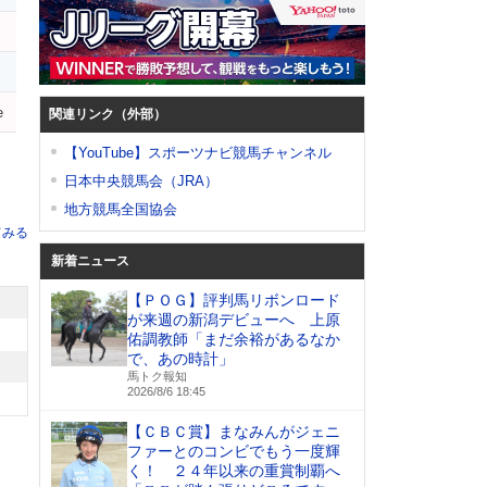
e
関連リンク（外部）
【YouTube】スポーツナビ競馬チャンネル
日本中央競馬会（JRA）
地方競馬全国協会
てみる
新着ニュース
【ＰＯＧ】評判馬リボンロード
が来週の新潟デビューへ 上原
佑調教師「まだ余裕があるなか
で、あの時計」
馬トク報知
2026/8/6 18:45
【ＣＢＣ賞】まなみんがジェニ
ファーとのコンビでもう一度輝
く！ ２４年以来の重賞制覇へ