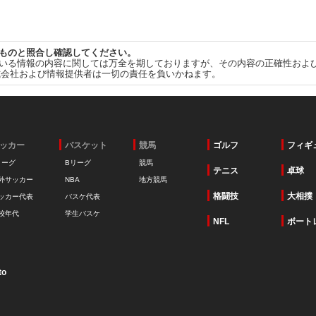
ものと照合し確認してください。
いる情報の内容に関しては万全を期しておりますが、その内容の正確性およ
式会社および情報提供者は一切の責任を負いかねます。
ッカー
バスケット
競馬
ゴルフ
フィギ
リーグ
Bリーグ
競馬
テニス
卓球
外サッカー
NBA
地方競馬
格闘技
大相撲
ッカー代表
バスケ代表
校年代
学生バスケ
NFL
ボート
to