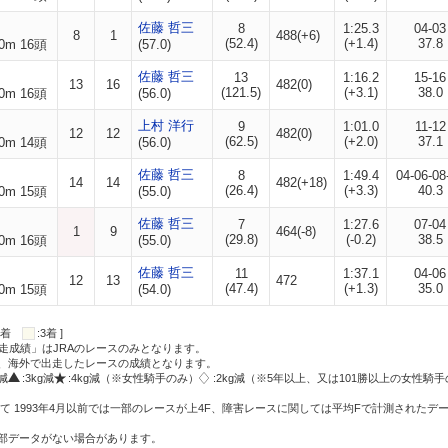
佐藤 哲三
8
1:25.3
04-03
8
1
488(+6)
(52.4)
(+1.4)
37.8
0m 16頭
(57.0)
佐藤 哲三
13
1:16.2
15-16
13
16
482(0)
(121.5)
(+3.1)
38.0
0m 16頭
(56.0)
上村 洋行
9
1:01.0
11-12
12
12
482(0)
(62.5)
(+2.0)
37.1
0m 14頭
(56.0)
佐藤 哲三
8
1:49.4
04-06-08
14
14
482(+18)
(26.4)
(+3.3)
40.3
0m 15頭
(55.0)
佐藤 哲三
7
1:27.6
07-04
1
9
464(-8)
(29.8)
(-0.2)
38.5
0m 16頭
(55.0)
佐藤 哲三
11
1:37.1
04-06
12
13
472
(47.4)
(+1.3)
35.0
0m 15頭
(54.0)
:2着
:3着 ]
走成績」はJRAのレースのみとなります。
方、海外で出走したレースの成績となります。
g減
:3kg減
:4kg減（※女性騎手のみ）
:2kg減（※5年以上、又は101勝以上の女性騎手
て 1993年4月以前では一部のレースが上4F、障害レースに関しては平均Fで計測されたデ
一部データがない場合があります。