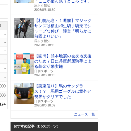
「ここが踏ん張りどころです」
馬トク報知
2026/8/6 18:30
【札幌記念・１週前】マジック
サンズは横山和生騎手騎乗でシ
率
ャープな伸び 陣営「明らかに
-
前回よりいい」
馬トク報知
-
2026/8/6 18:15
-
【園田】熊本地震の被災地支援
-
のため７日に兵庫所属騎手によ
る募金活動実施
-
日刊スポーツ
2026/8/6 18:13
-
【栗東便り】馬のサングラ
.000
ス！？ 馬用ゴーグルは意外と
.308
視界がクリアでした
日刊スポーツ
.174
2026/8/6 18:09
ニュース一覧
おすすめ記事（Doスポーツ）