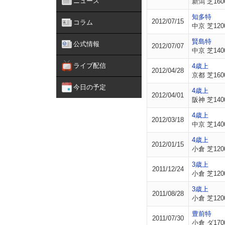
ニュース
新潟 芝160
知多特
2012/07/15
コラム
中京 芝120
賢島特
公式情報
2012/07/07
中京 芝140
ライブ配信
4歳上
2012/04/28
京都 芝160
今日の予定
4歳上
2012/04/01
阪神 芝140
4歳上
2012/03/18
中京 芝140
4歳上
2012/01/15
小倉 芝120
3歳上
2011/12/24
小倉 芝120
3歳上
2011/08/28
小倉 芝120
豊前特
2011/07/30
小倉 ダ170