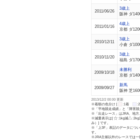
3歳上
2011/06/26
阪神 ダ140
4歳上
2011/01/16
京都 ダ120
3歳上
2010/12/11
小倉 ダ100
3歳上
2010/11/20
福島 ダ170
未勝利
2009/10/18
京都 ダ140
新馬
2009/09/27
阪神 芝160
2013/12/2 00:00 更新
※着順の色分け [
:1着
※「平地競走成績」と「障害競
※「出走レース」はJRA、地
※減量表示は[
:1kg減
:2k
み）] です。
※「上3F」表記のデータについ
す。
※JRA主催以外のレースでは