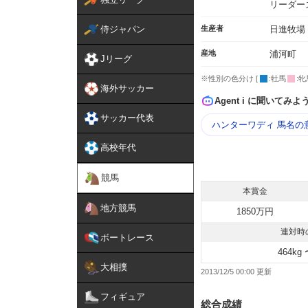
リーダー
侍ジャパン
生産者
日進牧場
産地
浦河町
Jリーグ
※性別の色分け [
:牡馬
:牝
海外サッカー
Agent i に聞いてみよ
サッカー代表
ハンターワディ 馬名の
高校年代
競馬
本賞金
地方競馬
1850万円
連対時
ボートレース
464kg 
大相撲
2013/12/5 00:00
フィギュア
総合成績