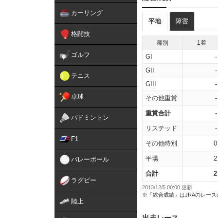
カーリング
平地
障害
格闘技
種別
1着
ゴルフ
GI
-
GII
-
テニス
GIII
-
卓球
その他重賞
-
重賞合計
-
バドミントン
リステッド
-
F1
その他特別
0
平場
2
バレーボール
合計
2
ラグビー
2013/12/5 00:00 更新
※「総合成績」はJRAのレー
陸上
出走レース