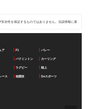
び安全性を保証するものではありません。当該情報に基
ュア
F1
バレー
バドミントン
カーリング
ラグビー
陸上
レース
他競技
Doスポーツ