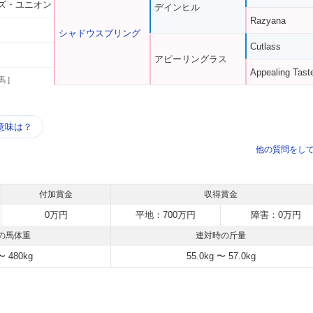
ズ・ユニオン
デインヒル
Razyana
シャドウスプリング
Cutlass
アピーリングラス
Appealing Tast
馬 ]
う
意味は？
他の質問をし
付加賞金
収得賞金
0万円
平地：700万円
障害：0万円
の馬体重
連対時の斤量
〜 480kg
55.0kg 〜 57.0kg