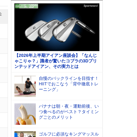
位
【2026年上半期アイアン座談会】「なんじ
ゃこりゃ？」識者が驚いたコブラの3Dプリ
ンテッドアイアン、その実力とは
自慢のバックラインを目指す！
HIITでおこなう「背中徹底トレ
ーニング」
バナナは朝・夜・運動前後、い
つ食べるのがベスト？タイミン
グごとのメリット
ゴルフに必須なキングマッスル