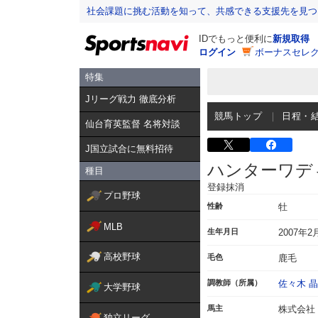
社会課題に挑む活動を知って、共感できる支援先を見つ
IDでもっと便利に
新規取得
ログイン
ボーナスセレク
特集
Jリーグ戦力 徹底分析
競馬トップ
日程・
仙台育英監督 名将対談
J国立試合に無料招待
ハンターワデ
種目
登録抹消
プロ野球
性齢
牡
MLB
生年月日
2007年2
高校野球
毛色
鹿毛
調教師（所属）
佐々木 
大学野球
馬主
株式会社
独立リーグ