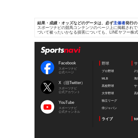
結果・成績・オッズなどのデータは、必ず
主催者
発行の
スポーツナビの競馬コンテンツのページ上に掲載されて
づいて被ったいかなる損害についても、LINEヤフー株
Facebook
野球
サ
スポーツナビ
プロ野球
J
公式ページ
MLB
海
X（旧Twitter）
高校野球
サ
スポーツナビ
公式アカウント
大学野球
高
独立リーグ
YouTube
スポーツナビ
侍ジャパン
公式チャンネル
ライブ
to