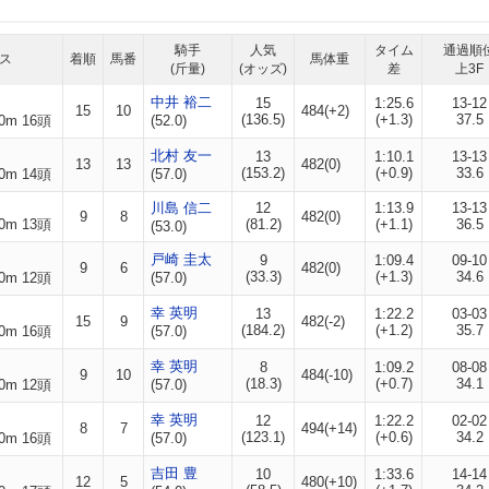
騎手
人気
タイム
通過順
ス
着順
馬番
馬体重
(斤量)
(オッズ)
差
上3F
中井 裕二
15
1:25.6
13-12
15
10
484(+2)
(136.5)
(+1.3)
37.5
0m 16頭
(52.0)
北村 友一
13
1:10.1
13-13
13
13
482(0)
(153.2)
(+0.9)
33.6
0m 14頭
(57.0)
川島 信二
12
1:13.9
13-13
9
8
482(0)
0m 13頭
(81.2)
(+1.1)
36.5
(53.0)
戸崎 圭太
9
1:09.4
09-10
9
6
482(0)
(33.3)
(+1.3)
34.6
0m 12頭
(57.0)
幸 英明
13
1:22.2
03-03
15
9
482(-2)
(184.2)
(+1.2)
35.7
0m 16頭
(57.0)
幸 英明
8
1:09.2
08-08
9
10
484(-10)
(18.3)
(+0.7)
34.1
0m 12頭
(57.0)
幸 英明
12
1:22.2
02-02
8
7
494(+14)
(123.1)
(+0.6)
34.2
0m 16頭
(57.0)
吉田 豊
10
1:33.6
14-14
12
5
480(+10)