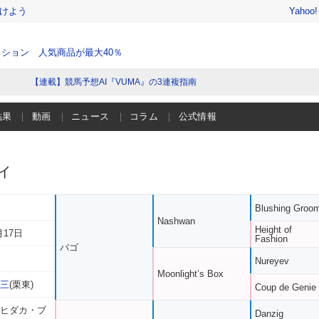
けよう
Yahoo
ション 人気商品が最大40％
【連載】競馬予想AI『VUMA』の3連複指南
結果
動画
ニュース
コラム
公式情報
ィ
Blushing Groo
Nashwan
Height of
月17日
Fashion
バゴ
Nureyev
Moonlight’s Box
晶三
(栗東)
Coup de Genie
 ヒダカ・ブ
Danzig