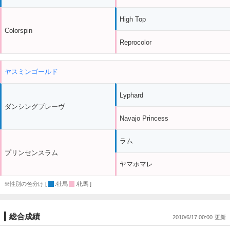
High Top
Colorspin
Reprocolor
ヤスミンゴールド
Lyphard
ダンシングブレーヴ
Navajo Princess
ラム
プリンセンスラム
ヤマホマレ
※性別の色分け [
:牡馬
:牝馬 ]
総合成績
2010/6/17 00:00