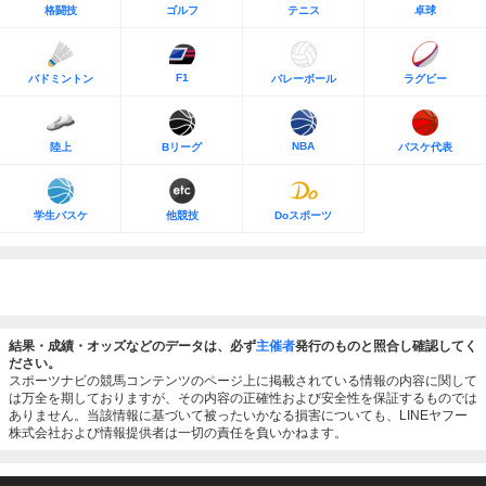
格闘技
ゴルフ
テニス
卓球
F1
バドミントン
バレーボール
ラグビー
NBA
陸上
Bリーグ
バスケ代表
学生バスケ
他競技
Doスポーツ
結果・成績・オッズなどのデータは、必ず
主催者
発行のものと照合し確認してく
ださい。
スポーツナビの競馬コンテンツのページ上に掲載されている情報の内容に関して
は万全を期しておりますが、その内容の正確性および安全性を保証するものでは
ありません。当該情報に基づいて被ったいかなる損害についても、LINEヤフー
株式会社および情報提供者は一切の責任を負いかねます。