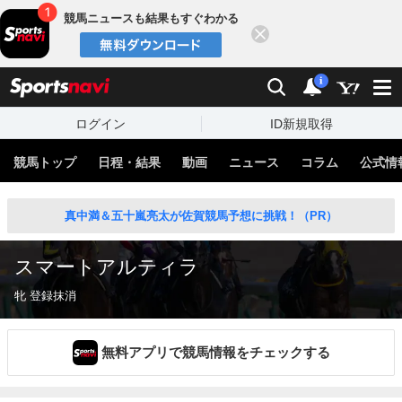
競馬ニュースも結果もすぐわかる
閉じる
スポーツナビ
検索
通知
i
ログイン
ID新規取得
競馬トップ
日程・結果
動画
ニュース
コラム
公式情
真中満＆五十嵐亮太が佐賀競馬予想に挑戦！（PR）
スマートアルティラ
牝 登録抹消
無料アプリで競馬情報をチェックする