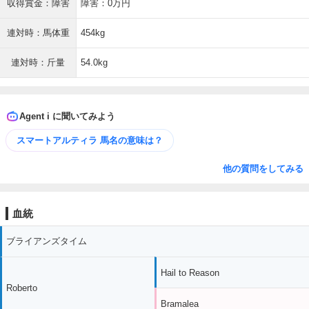
収得賞金：障害
障害：0万円
連対時：馬体重
454kg
連対時：斤量
54.0kg
Agent i に聞いてみよう
スマートアルティラ 馬名の意味は？
他の質問をしてみる
血統
ブライアンズタイム
Hail to Reason
Roberto
Bramalea