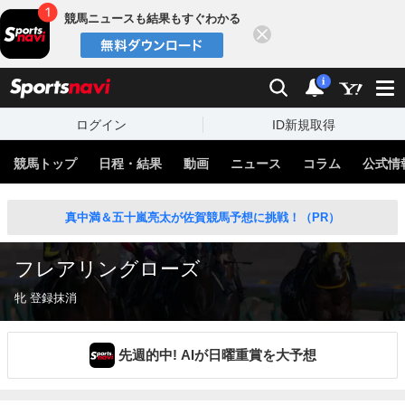
競馬ニュースも結果もすぐわかる
閉じる
スポーツナビ
検索
通知
i
ログイン
ID新規取得
競馬トップ
日程・結果
動画
ニュース
コラム
公式情
真中満＆五十嵐亮太が佐賀競馬予想に挑戦！（PR）
フレアリングローズ
牝 登録抹消
先週的中! AIが日曜重賞を大予想