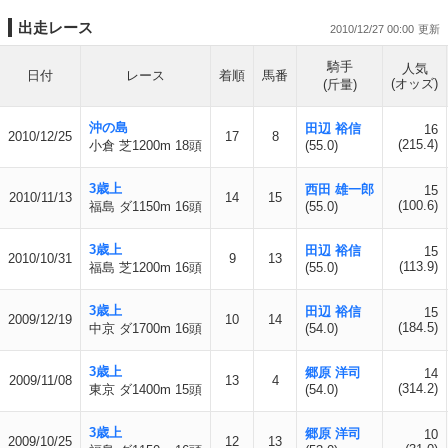
出走レース
2010/12/27 00:00
騎手
人気
日付
レース
着順
馬番
(オッズ)
(斤量)
沖の島
田辺 裕信
16
2010/12/25
17
8
(215.4)
小倉 芝1200m 18頭
(55.0)
3歳上
西田 雄一郎
15
2010/11/13
14
15
(100.6)
福島 ダ1150m 16頭
(55.0)
3歳上
田辺 裕信
15
2010/10/31
9
13
(113.9)
福島 芝1200m 16頭
(55.0)
3歳上
田辺 裕信
15
2009/12/19
10
14
(184.5)
中京 ダ1700m 16頭
(54.0)
3歳上
郷原 洋司
14
2009/11/08
13
4
(314.2)
東京 ダ1400m 15頭
(54.0)
3歳上
郷原 洋司
10
2009/10/25
12
13