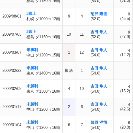
(31.0)
福島 ダ1150m 16頭
(53.0)
3歳上
菊沢 隆徳
9
2009/08/01
9
4
(45.5)
札幌 ダ1000m 12頭
(52.0)
3歳上
吉田 隼人
9
2009/07/05
10
11
(27.9)
福島 ダ1150m 16頭
(52.0)
未勝利
吉田 隼人
4
2009/03/07
1
12
(12.2)
中山 ダ1200m 15頭
(54.0)
未勝利
吉田 隼人
2009/02/22
取消
1
-
東京 ダ1400m 16頭
(54.0)
未勝利
吉田 隼人
4
2009/02/08
4
10
(15.2)
東京 ダ1300m 16頭
(54.0)
未勝利
吉田 隼人
4
2009/01/17
2
6
(42.6)
中山 ダ1200m 16頭
(54.0)
未勝利
郷原 洋司
6
2009/01/04
6
7
(20.8)
中山 ダ1200m 16頭
(54.0)