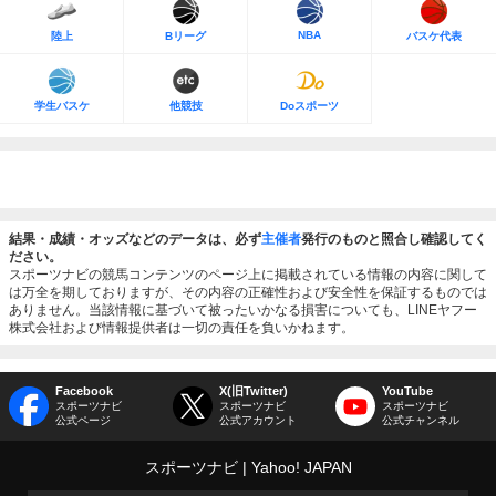
NBA
陸上
Bリーグ
バスケ代表
学生バスケ
他競技
Doスポーツ
結果・成績・オッズなどのデータは、必ず
主催者
発行のものと照合し確認してく
ださい。
スポーツナビの競馬コンテンツのページ上に掲載されている情報の内容に関して
は万全を期しておりますが、その内容の正確性および安全性を保証するものでは
ありません。当該情報に基づいて被ったいかなる損害についても、LINEヤフー
株式会社および情報提供者は一切の責任を負いかねます。
Facebook
X(旧Twitter)
YouTube
スポーツナビ
スポーツナビ
スポーツナビ
公式ページ
公式アカウント
公式チャンネル
スポーツナビ
Yahoo! JAPAN