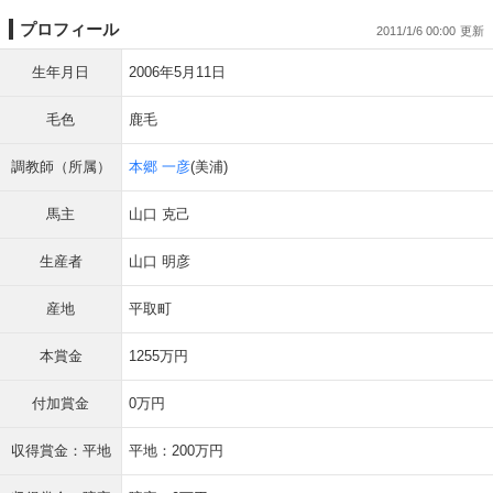
プロフィール
2011/1/6 00:00
生年月日
2006年5月11日
毛色
鹿毛
調教師（所属）
本郷 一彦
(美浦)
馬主
山口 克己
生産者
山口 明彦
産地
平取町
本賞金
1255万円
付加賞金
0万円
収得賞金：平地
平地：200万円