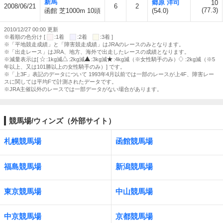
新馬
郷原 洋司
10
2008/06/21
6
2
(77.3)
函館 芝1000m 10頭
(54.0)
2010/12/27 00:00 更新
※着順の色分け [
:1着
:2着
:3着 ]
※「平地競走成績」と「障害競走成績」はJRAのレースのみとなります。
※「出走レース」はJRA、地方、海外で出走したレースの成績となります。
※減量表示は[
:1kg減
:2kg減
:3kg減
:4kg減（※女性騎手のみ）
:2kg減（※5
年以上、又は101勝以上の女性騎手のみ）] です。
※「上3F」表記のデータについて 1993年4月以前では一部のレースが上4F、障害レー
スに関しては平均Fで計測されたデータです。
※JRA主催以外のレースでは一部データがない場合があります。
競馬場/ウィンズ（外部サイト）
札幌競馬場
函館競馬場
福島競馬場
新潟競馬場
東京競馬場
中山競馬場
中京競馬場
京都競馬場