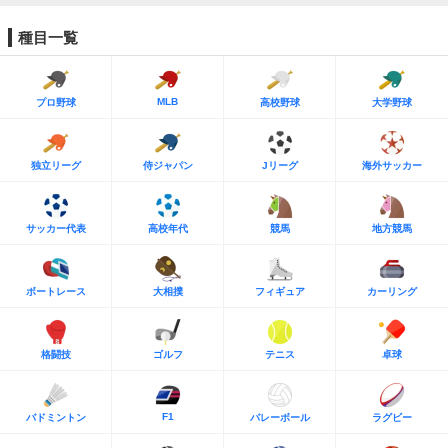
種目一覧
MLB
プロ野球
高校野球
大学野球
独立リーグ
侍ジャパン
Jリーグ
海外サッカー
サッカー代表
高校年代
競馬
地方競馬
ボートレース
大相撲
フィギュア
カーリング
格闘技
ゴルフ
テニス
卓球
F1
バドミントン
バレーボール
ラグビー