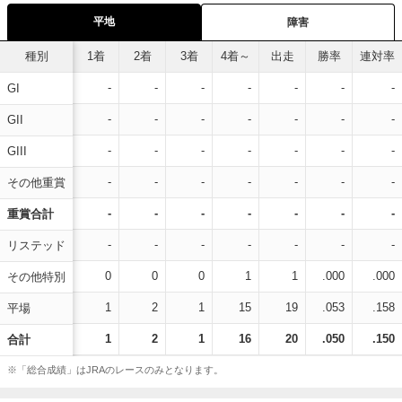
平地
障害
種別
1着
2着
3着
4着～
出走
勝率
連対率
-
-
-
-
-
-
-
GI
-
-
-
-
-
-
-
GII
-
-
-
-
-
-
-
GIII
-
-
-
-
-
-
-
その他重賞
-
-
-
-
-
-
-
重賞合計
-
-
-
-
-
-
-
リステッド
0
0
0
1
1
.000
.000
その他特別
1
2
1
15
19
.053
.158
平場
1
2
1
16
20
.050
.150
合計
※「総合成績」はJRAのレースのみとなります。