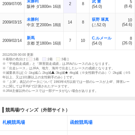
未勝利
武 豊
5
2009/07/05
2
8
(8.4)
阪神 ダ1800m 16頭
(54.0)
未勝利
荻野 琢真
10
2009/03/15
14
8
(54.6)
中京 芝2000m 18頭
(△52.0)
新馬
C.ルメール
8
2009/02/14
7
10
(26.0)
京都 芝1800m 16頭
(54.0)
2012/5/28 00:00 更新
※着順の色分け [
:1着
:2着
:3着 ]
※「平地競走成績」と「障害競走成績」はJRAのレースのみとなります。
※「出走レース」はJRA、地方、海外で出走したレースの成績となります。
※減量表示は[
:1kg減
:2kg減
:3kg減
:4kg減（※女性騎手のみ）
:2kg減（※5
年以上、又は101勝以上の女性騎手のみ）] です。
※「上3F」表記のデータについて 1993年4月以前では一部のレースが上4F、障害レー
スに関しては平均Fで計測されたデータです。
※JRA主催以外のレースでは一部データがない場合があります。
競馬場/ウィンズ（外部サイト）
札幌競馬場
函館競馬場