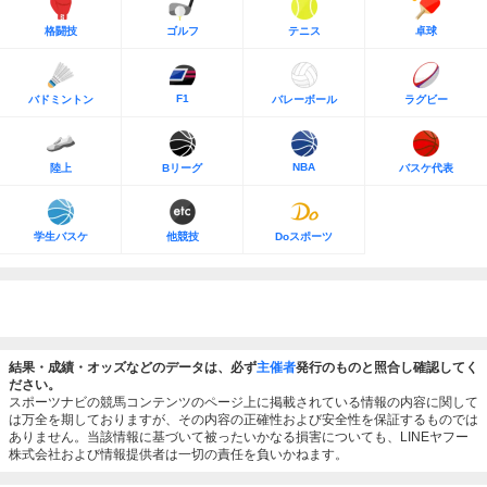
格闘技
ゴルフ
テニス
卓球
F1
バドミントン
バレーボール
ラグビー
NBA
陸上
Bリーグ
バスケ代表
学生バスケ
他競技
Doスポーツ
結果・成績・オッズなどのデータは、必ず
主催者
発行のものと照合し確認してく
ださい。
スポーツナビの競馬コンテンツのページ上に掲載されている情報の内容に関して
は万全を期しておりますが、その内容の正確性および安全性を保証するものでは
ありません。当該情報に基づいて被ったいかなる損害についても、LINEヤフー
株式会社および情報提供者は一切の責任を負いかねます。