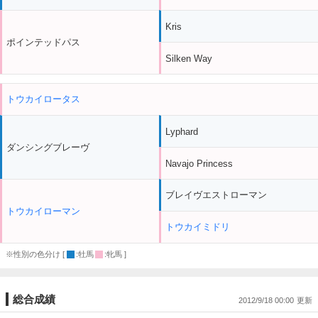
Kris
ポインテッドパス
Silken Way
トウカイロータス
Lyphard
ダンシングブレーヴ
Navajo Princess
ブレイヴエストローマン
トウカイローマン
トウカイミドリ
※性別の色分け [
:牡馬
:牝馬 ]
総合成績
2012/9/18 00:00