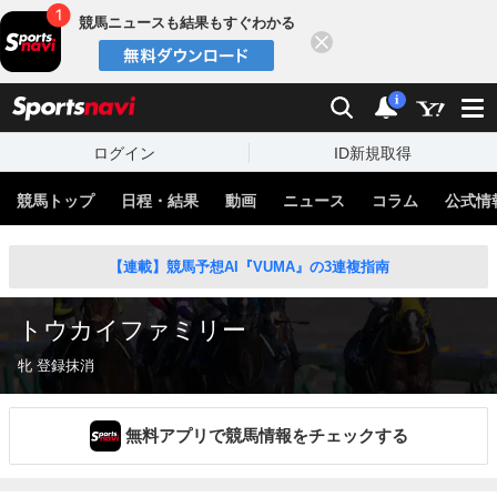
競馬ニュースも結果もすぐわかる
閉じる
スポーツナビ
検索
通知
i
ログイン
ID新規取得
競馬トップ
日程・結果
動画
ニュース
コラム
公式情
【連載】競馬予想AI『VUMA』の3連複指南
トウカイファミリー
牝 登録抹消
無料アプリで競馬情報をチェックする