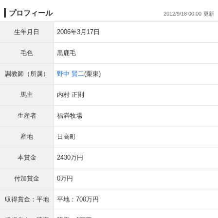
プロフィール
2012/9/18 00:00
生年月日
2006年3月17日
毛色
黒鹿毛
調教師（所属）
野中 賢二
(栗東)
馬主
内村 正則
生産者
福満牧場
産地
日高町
本賞金
2430万円
付加賞金
0万円
収得賞金：平地
平地：700万円