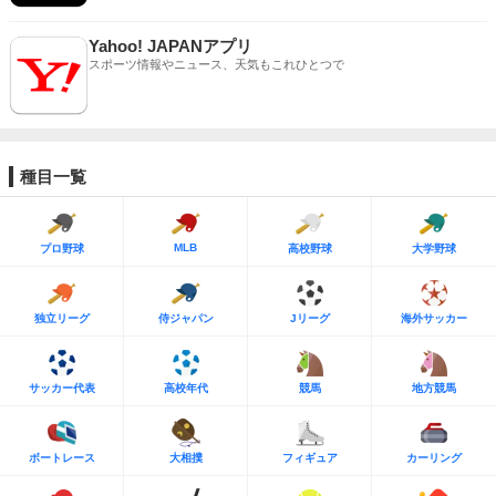
Yahoo! JAPANアプリ
スポーツ情報やニュース、天気もこれひとつで
種目一覧
MLB
プロ野球
高校野球
大学野球
独立リーグ
侍ジャパン
Jリーグ
海外サッカー
サッカー代表
高校年代
競馬
地方競馬
ボートレース
大相撲
フィギュア
カーリング