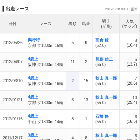
出走レース
2012/5/28 00:00
騎手
人気
日付
レース
着順
馬番
(オッズ)
(斤量)
與杼特
高倉 稜
8
2012/05/26
5
9
(16.4)
京都 ダ1800m 16頭
(52.0)
4歳上
川島 信二
5
2012/04/07
11
2
(13.7)
阪神 ダ1800m 14頭
(55.0)
4歳上
秋山 真一郎
7
2012/03/10
2
15
(20.6)
阪神 ダ1800m 16頭
(55.0)
4歳上
秋山 真一郎
10
2012/01/21
6
13
(25.4)
京都 ダ1800m 15頭
(55.0)
4歳上
石橋 脩
6
2012/01/15
8
1
(16.5)
中山 ダ1800m 14頭
(55.0)
3歳上
秋山 真一郎
6
2011/12/17
4
8