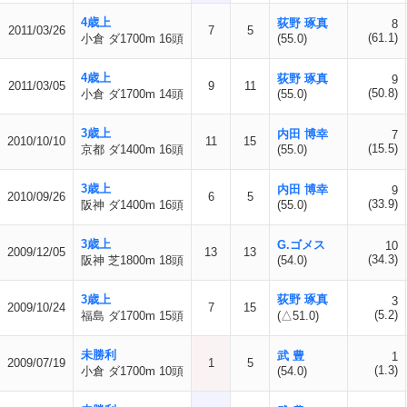
4歳上
荻野 琢真
8
2011/03/26
7
5
(61.1)
小倉 ダ1700m 16頭
(55.0)
4歳上
荻野 琢真
9
2011/03/05
9
11
(50.8)
小倉 ダ1700m 14頭
(55.0)
3歳上
内田 博幸
7
2010/10/10
11
15
(15.5)
京都 ダ1400m 16頭
(55.0)
3歳上
内田 博幸
9
2010/09/26
6
5
(33.9)
阪神 ダ1400m 16頭
(55.0)
3歳上
G.ゴメス
10
2009/12/05
13
13
(34.3)
阪神 芝1800m 18頭
(54.0)
3歳上
荻野 琢真
3
2009/10/24
7
15
(5.2)
福島 ダ1700m 15頭
(△51.0)
未勝利
武 豊
1
2009/07/19
1
5
(1.3)
小倉 ダ1700m 10頭
(54.0)