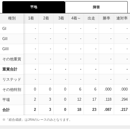
平地
障害
種別
1着
2着
3着
4着～
出走
勝率
連対率
-
-
-
-
-
-
-
GI
-
-
-
-
-
-
-
GII
-
-
-
-
-
-
-
GIII
-
-
-
-
-
-
-
その他重賞
-
-
-
-
-
-
-
重賞合計
-
-
-
-
-
-
-
リステッド
0
0
0
6
6
.000
.000
その他特別
2
3
0
12
17
.118
.294
平場
2
3
0
18
23
.087
.217
合計
※「総合成績」はJRAのレースのみとなります。