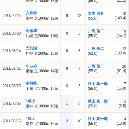
(11.2)
阪神 ダ1800m 13頭
(55.0)
夕月特
太宰 啓介
10
2011/09/24
9
12
(149.4)
阪神 芝1800m 12頭
(55.0)
阿寒湖
川島 信二
9
2011/08/28
8
3
(45.7)
札幌 芝2600m 11頭
(55.0)
支笏湖
川島 信二
12
2011/08/14
6
6
(103.0)
札幌 芝2600m 13頭
(52.0)
かもめ
川島 信二
10
2011/07/31
9
7
(61.4)
函館 芝1800m 14頭
(55.0)
竜飛崎
秋山 真一郎
7
2011/06/25
6
3
(15.9)
函館 ダ1700m 13頭
(55.0)
4歳上
秋山 真一郎
1
2011/06/05
1
8
(2.8)
阪神 ダ1800m 10頭
(55.0)
4歳上
秋山 真一郎
4
2011/05/15
2
10
(10.9)
京都 ダ1800m 10頭
(55.0)