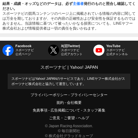
結果・成績・オッズなどのデータは、必ず
主催者
発行のものと照合し確認してく
ださい。
スポーツナビの競馬コンテンツのページ上に掲載されている情報の内容に関して
は万全を期しておりますが、その内容の正確性および安全性を保証するものでは
ありません。当該情報に基づいて被ったいかなる損害についても、LINEヤフー
株式会社および情報提供者は一切の責任を負いかねます。
Facebook
X(旧Twitter)
YouTube
スポーツナビ
スポーツナビ
スポーツナビ
公式ページ
公式アカウント
公式チャンネル
スポーツナビ
Yahoo! JAPAN
スポーツナビはYahoo! JAPANのサービスであり、LINEヤフー株式会社がス
ポーツナビ株式会社と協力して運営しています。
プライバシーポリシー
プライバシーセンター
規約
会社概要
免責事項
広告掲載について
スタッフ募集
ご意見・ご要望
ヘルプ
© Japan Racing Association.
© 毎日新聞社
© 株式会社グラッドキューブ