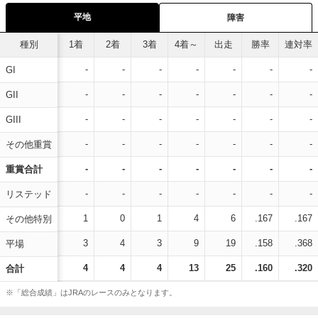
平地
障害
種別
1着
2着
3着
4着～
出走
勝率
連対率
-
-
-
-
-
-
-
GI
-
-
-
-
-
-
-
GII
-
-
-
-
-
-
-
GIII
-
-
-
-
-
-
-
その他重賞
-
-
-
-
-
-
-
重賞合計
-
-
-
-
-
-
-
リステッド
1
0
1
4
6
.167
.167
その他特別
3
4
3
9
19
.158
.368
平場
4
4
4
13
25
.160
.320
合計
※「総合成績」はJRAのレースのみとなります。