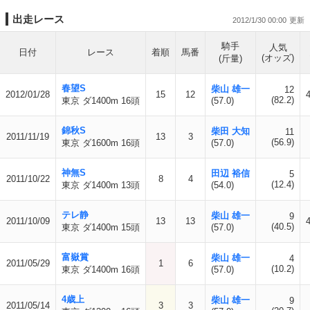
出走レース
2012/1/30 00:00
騎手
人気
日付
レース
着順
馬番
(オッズ)
(斤量)
春望S
柴山 雄一
12
2012/01/28
15
12
(82.2)
東京 ダ1400m 16頭
(57.0)
錦秋S
柴田 大知
11
2011/11/19
13
3
(56.9)
東京 ダ1600m 16頭
(57.0)
神無S
田辺 裕信
5
2011/10/22
8
4
(12.4)
東京 ダ1400m 13頭
(54.0)
テレ静
柴山 雄一
9
2011/10/09
13
13
(40.5)
東京 ダ1400m 15頭
(57.0)
富嶽賞
柴山 雄一
4
2011/05/29
1
6
(10.2)
東京 ダ1400m 16頭
(57.0)
4歳上
柴山 雄一
9
2011/05/14
3
3