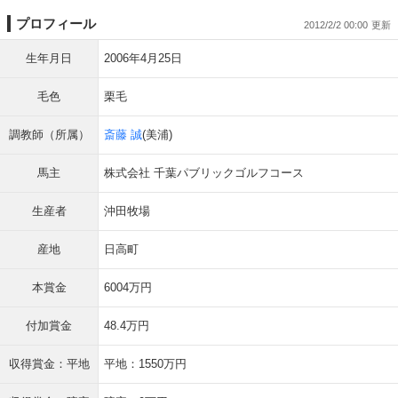
プロフィール
2012/2/2 00:00
生年月日
2006年4月25日
毛色
栗毛
調教師（所属）
斎藤 誠
(美浦)
馬主
株式会社 千葉パブリックゴルフコース
生産者
沖田牧場
産地
日高町
本賞金
6004万円
付加賞金
48.4万円
収得賞金：平地
平地：1550万円