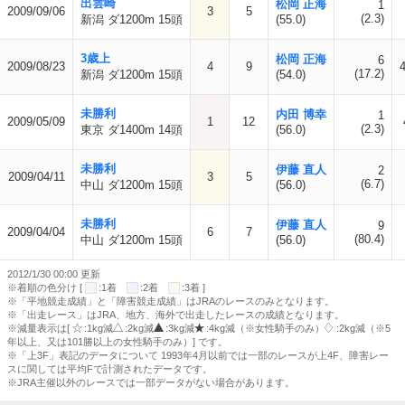
出雲崎
松岡 正海
1
2009/09/06
3
5
(2.3)
新潟 ダ1200m 15頭
(55.0)
3歳上
松岡 正海
6
2009/08/23
4
9
(17.2)
新潟 ダ1200m 15頭
(54.0)
未勝利
内田 博幸
1
2009/05/09
1
12
(2.3)
東京 ダ1400m 14頭
(56.0)
未勝利
伊藤 直人
2
2009/04/11
3
5
(6.7)
中山 ダ1200m 15頭
(56.0)
未勝利
伊藤 直人
9
2009/04/04
6
7
(80.4)
中山 ダ1200m 15頭
(56.0)
2012/1/30 00:00 更新
※着順の色分け [
:1着
:2着
:3着 ]
※「平地競走成績」と「障害競走成績」はJRAのレースのみとなります。
※「出走レース」はJRA、地方、海外で出走したレースの成績となります。
※減量表示は[
:1kg減
:2kg減
:3kg減
:4kg減（※女性騎手のみ）
:2kg減（※5
年以上、又は101勝以上の女性騎手のみ）] です。
※「上3F」表記のデータについて 1993年4月以前では一部のレースが上4F、障害レー
スに関しては平均Fで計測されたデータです。
※JRA主催以外のレースでは一部データがない場合があります。