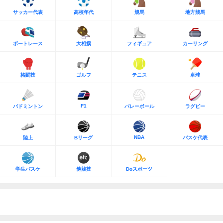
サッカー代表
高校年代
競馬
地方競馬
ボートレース
大相撲
フィギュア
カーリング
格闘技
ゴルフ
テニス
卓球
F1
バドミントン
バレーボール
ラグビー
NBA
陸上
Bリーグ
バスケ代表
学生バスケ
他競技
Doスポーツ