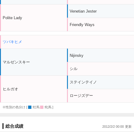
Venetian Jester
Polite Lady
Friendly Ways
ツバキヒメ
Nijinsky
マルゼンスキー
シル
ステインテイノ
ヒルガオ
ロージズデー
※性別の色分け [
:牡馬
:牝馬 ]
総合成績
2012/2/2 00:00