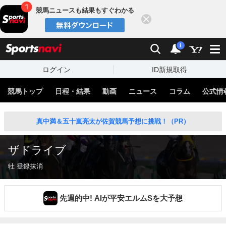
競馬ニュースも結果もすぐわかる
閉じる
スポーツナビ
検索
通知
i
ログイン
ID新規取得
競馬トップ
日程・結果
動画
ニュース
コラム
公式情
真中満＆五十嵐亮太が佐賀競馬予想に挑戦！（PR）
ザドライブ
牡 登録抹消
先週的中! AIが平安エルムSを大予想