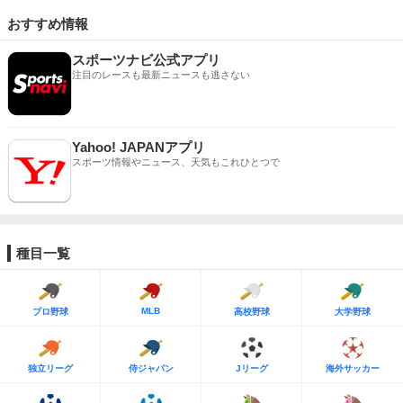
おすすめ情報
スポーツナビ公式アプリ
注目のレースも最新ニュースも逃さない
Yahoo! JAPANアプリ
スポーツ情報やニュース、天気もこれひとつで
種目一覧
MLB
プロ野球
高校野球
大学野球
独立リーグ
侍ジャパン
Jリーグ
海外サッカー