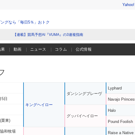
Yahoo
ングなら「毎日5％」おトク
【連載】競馬予想AI『VUMA』の3連複指南
結果
動画
ニュース
コラム
公式情報
フ
Lyphard
ダンシングブレーヴ
月5日
Navajo Princes
キングヘイロー
Halo
グッバイヘイロー
(栗東)
Pound Foolish
 協和牧場
Raise a Native