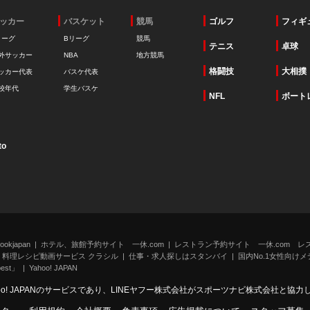
ッカー
バスケット
競馬
ゴルフ
フィギ
リーグ
Bリーグ
競馬
テニス
卓球
外サッカー
NBA
地方競馬
格闘技
大相撲
ッカー代表
バスケ代表
校年代
学生バスケ
NFL
ボート
to
kjapan
ホテル、旅館予約サイト 一休.com
レストラン予約サイト 一休.com レ
料理レシピ動画サービス クラシル
仕事・求人探しはスタンバイ
国内No.1女性向けメデ
st」
Yahoo! JAPAN
oo! JAPANのサービスであり、LINEヤフー株式会社がスポーツナビ株式会社と協