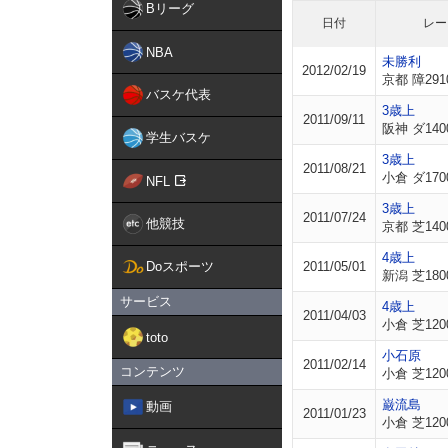
Bリーグ
日付
レー
NBA
未勝利
2012/02/19
京都 障291
バスケ代表
3歳上
2011/09/11
阪神 ダ140
学生バスケ
3歳上
2011/08/21
小倉 ダ170
NFL
3歳上
2011/07/24
他競技
京都 芝140
4歳上
Doスポーツ
2011/05/01
新潟 芝180
サービス
4歳上
2011/04/03
小倉 芝120
toto
小石原
2011/02/14
コンテンツ
小倉 芝120
巌流島
動画
2011/01/23
小倉 芝120