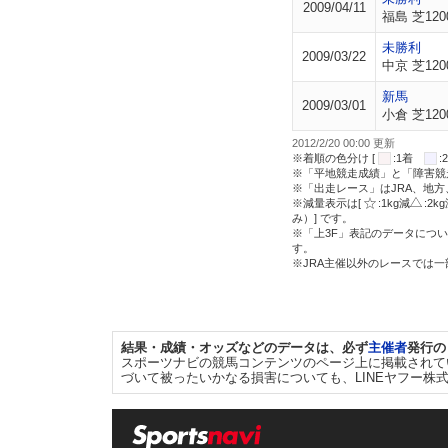
2009/04/11
福島 芝120
未勝利
2009/03/22
中京 芝120
新馬
2009/03/01
小倉 芝120
2012/2/20 00:00 更新
※着順の色分け [
:1着
※「平地競走成績」と「障害競
※「出走レース」はJRA、地
※減量表示は[
:1kg減
:2k
み）] です。
※「上3F」表記のデータについ
す。
※JRA主催以外のレースでは
結果・成績・オッズなどのデータは、必ず
主催者
発行の
スポーツナビの競馬コンテンツのページ上に掲載されて
づいて被ったいかなる損害についても、LINEヤフー株