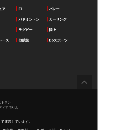
ュア
F1
バレー
バドミントン
カーリング
ラグビー
陸上
レース
他競技
Doスポーツ
ストラン
ィア TRILL
力して運営しています。