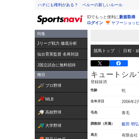
ハチにも権利がある？ ペルーの新しいルール
IDでもっと便利に
新規取得
ログイン
ヤフーショッピ
特集
Jリーグ戦力 徹底分析
競馬トップ
日程・
仙台育英監督 名将対談
J国立試合に無料招待
キュートシル
種目
登録抹消
プロ野球
性齢
牝
MLB
生年月日
2006年2
高校野球
毛色
青毛
調教師（所属）
飯田 明弘
大学野球
馬主
有限会社
独立リーグ