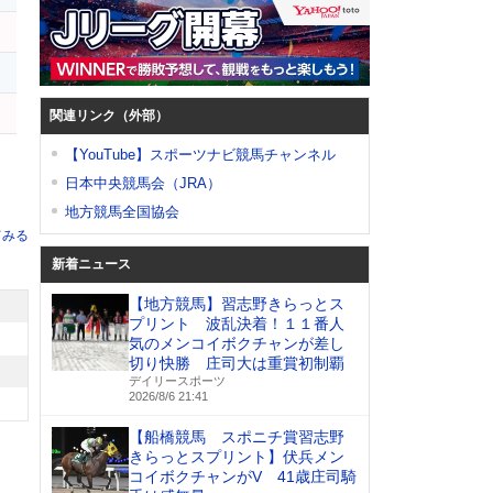
関連リンク（外部）
【YouTube】スポーツナビ競馬チャンネル
日本中央競馬会（JRA）
地方競馬全国協会
てみる
新着ニュース
【地方競馬】習志野きらっとス
プリント 波乱決着！１１番人
気のメンコイボクチャンが差し
切り快勝 庄司大は重賞初制覇
デイリースポーツ
2026/8/6 21:41
【船橋競馬 スポニチ賞習志野
きらっとスプリント】伏兵メン
コイボクチャンがV 41歳庄司騎