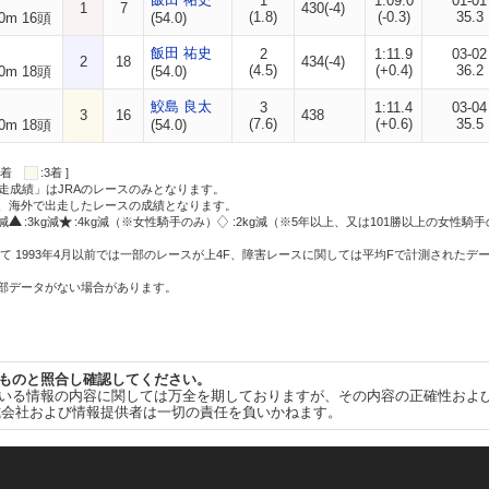
1
1:09.0
01-01
1
7
430(-4)
(1.8)
(-0.3)
35.3
0m 16頭
(54.0)
飯田 祐史
2
1:11.9
03-02
2
18
434(-4)
(4.5)
(+0.4)
36.2
0m 18頭
(54.0)
鮫島 良太
3
1:11.4
03-04
3
16
438
(7.6)
(+0.6)
35.5
0m 18頭
(54.0)
:2着
:3着 ]
走成績」はJRAのレースのみとなります。
方、海外で出走したレースの成績となります。
g減
:3kg減
:4kg減（※女性騎手のみ）
:2kg減（※5年以上、又は101勝以上の女性騎手
て 1993年4月以前では一部のレースが上4F、障害レースに関しては平均Fで計測されたデ
一部データがない場合があります。
ものと照合し確認してください。
いる情報の内容に関しては万全を期しておりますが、その内容の正確性およ
式会社および情報提供者は一切の責任を負いかねます。