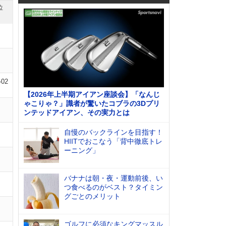
位
-02
【2026年上半期アイアン座談会】「なんじ
ゃこりゃ？」識者が驚いたコブラの3Dプリ
ンテッドアイアン、その実力とは
自慢のバックラインを目指す！
HIITでおこなう「背中徹底トレ
ーニング」
バナナは朝・夜・運動前後、い
つ食べるのがベスト？タイミン
グごとのメリット
ゴルフに必須なキングマッスル