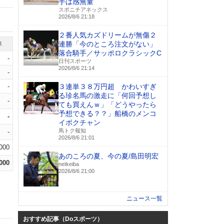
手は感無量
スポニチアネックス
2026/8/6 21:18
２番人気カズドリームが無傷２
連勝「今のところ注文がない」
率
落合騎手／サッポロクラシックC
-
日刊スポーツ
2026/8/6 21:14
-
-
３連単３８万円超 かわいすぎ
る珍名馬の激走に「何回予想し
-
ても買えんｗ」「どうやったら
予想できる？？」船橋のメンコ
-
イボクチャン
馬トク報知
-
2026/8/6 21:01
.000
あのころの夏、今の夏/島田明宏
.000
netkeiba
2026/8/6 21:00
ニュース一覧
おすすめ記事（Doスポーツ）