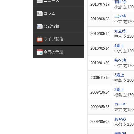
ニュース
有田特
2010/07/17
小倉 芝120
コラム
三河特
2010/03/28
中京 芝120
公式情報
知立特
2010/03/14
中京 芝120
ライブ配信
4歳上
2010/02/14
中京 芝120
今日の予定
鞍ケ池
2010/01/30
中京 芝120
3歳上
2009/11/15
福島 芝180
3歳上
2009/10/24
福島 芝170
カーネ
2009/05/23
東京 芝180
あやめ
2009/05/02
京都 芝120
未勝利