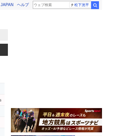
! JAPAN
ヘルプ
松下洸平
検索
s