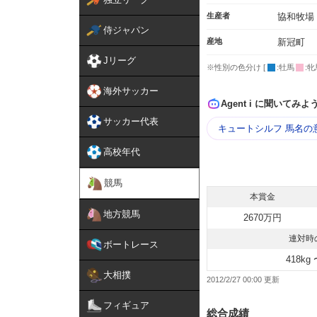
生産者
協和牧場
侍ジャパン
産地
新冠町
Jリーグ
※性別の色分け [
:牡馬
:牝
海外サッカー
Agent i に聞いてみよ
サッカー代表
キュートシルフ 馬名の
高校年代
競馬
本賞金
地方競馬
2670万円
連対時
ボートレース
418kg 
大相撲
2012/2/27 00:00
フィギュア
総合成績