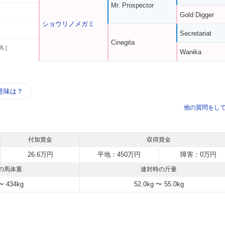
Mr. Prospector
Gold Digger
ショウリノメガミ
Secretariat
Cinegita
馬 ]
Wanika
う
意味は？
他の質問をし
付加賞金
収得賞金
26.6万円
平地：450万円
障害：0万円
の馬体重
連対時の斤量
〜 434kg
52.0kg 〜 55.0kg