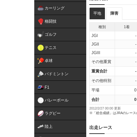
カーリング
平地
障害
格闘技
種別
1着
ゴルフ
JGI
-
JGII
-
テニス
JGIII
-
卓球
その他重賞
-
重賞合計
-
バドミントン
その他特別
-
F1
平場
0
合計
0
バレーボール
2012/2/27 00:00 更新
ラグビー
※「総合成績」はJRAのレー
陸上
出走レース