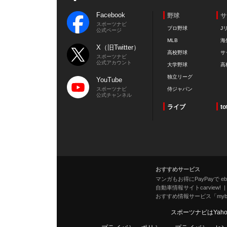
Facebook
野球
サ
スポーツナビ
プロ野球
J
公式ページ
MLB
海
X（旧Twitter）
高校野球
サ
スポーツナビ
公式アカウント
大学野球
高
独立リーグ
YouTube
スポーツナビ
侍ジャパン
公式チャンネル
ライブ
to
おすすめサービス
マンガもお得にPayPayで eboo
自動車情報サイトcarview!
おすすめ情報サービス「mybe
スポーツナビはYah