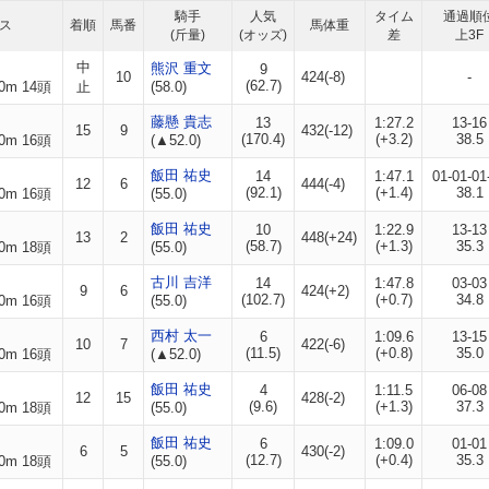
騎手
人気
タイム
通過順
ス
着順
馬番
馬体重
(斤量)
(オッズ)
差
上3F
中
熊沢 重文
9
10
424(-8)
-
(62.7)
0m 14頭
止
(58.0)
藤懸 貴志
13
1:27.2
13-16
15
9
432(-12)
(170.4)
(+3.2)
38.5
0m 16頭
(▲52.0)
飯田 祐史
14
1:47.1
01-01-01
12
6
444(-4)
(92.1)
(+1.4)
38.1
0m 16頭
(55.0)
飯田 祐史
10
1:22.9
13-13
13
2
448(+24)
(58.7)
(+1.3)
35.3
0m 18頭
(55.0)
古川 吉洋
14
1:47.8
03-03
9
6
424(+2)
(102.7)
(+0.7)
34.8
0m 16頭
(55.0)
西村 太一
6
1:09.6
13-15
10
7
422(-6)
(11.5)
(+0.8)
35.0
0m 16頭
(▲52.0)
飯田 祐史
4
1:11.5
06-08
12
15
428(-2)
(9.6)
(+1.3)
37.3
0m 18頭
(55.0)
飯田 祐史
6
1:09.0
01-01
6
5
430(-2)
(12.7)
(+0.4)
35.3
0m 18頭
(55.0)