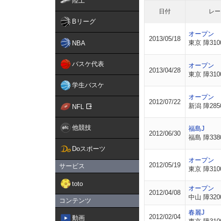
陸上
日付
レー
Bリーグ
オープン
2013/05/18
東京 障310
NBA
バスケ代表
オープン
2013/04/28
東京 障310
学生バスケ
オープン
2012/07/22
新潟 障285
NFL
他競技
福島J
2012/06/30
福島 障338
Doスポーツ
オープン
2012/05/19
サービス
東京 障310
toto
オープン
2012/04/08
中山 障320
コンテンツ
春麗J
2012/02/04
動画