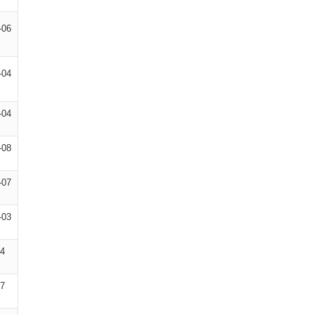
-06
-04
-04
-08
-07
-03
04
07