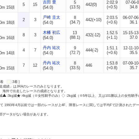
吉田 豊
5
2:02.9
07-06-
5
15
442(0)
(13.5)
(+0.5)
34.8
0m 15頭
(54.0)
戸崎 圭太
8
2:03.5
06-07-06
2
3
442(+10)
(34.7)
(+0.6)
36.1
0m 18頭
(54.0)
木幡 初広
13
1:52.5
15-15-13
8
3
432(-12)
(88.1)
(+1.1)
37.0
0m 16頭
(54.0)
丹内 祐次
9
1:51.1
12-11-10
4
7
444(-2)
(72.7)
(+0.6)
35.5
0m 14頭
(54.0)
丹内 祐次
8
1:53.8
07-09-10
7
12
446
(33.5)
(+0.8)
35.7
0m 15頭
(54.0)
:2着
:3着 ]
走成績」はJRAのレースのみとなります。
方、海外で出走したレースの成績となります。
g減
:3kg減
:4kg減（※女性騎手のみ）
:2kg減（※5年以上、又は101勝以上の女性騎手
て 1993年4月以前では一部のレースが上4F、障害レースに関しては平均Fで計測されたデ
一部データがない場合があります。