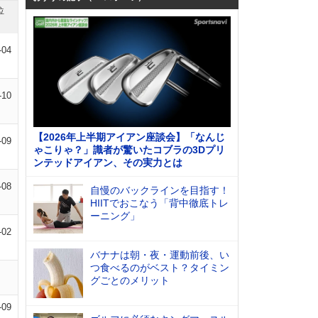
位
-04
-10
【2026年上半期アイアン座談会】「なんじ
-09
ゃこりゃ？」識者が驚いたコブラの3Dプリ
ンテッドアイアン、その実力とは
-08
自慢のバックラインを目指す！
HIITでおこなう「背中徹底トレ
ーニング」
-02
バナナは朝・夜・運動前後、い
つ食べるのがベスト？タイミン
グごとのメリット
-09