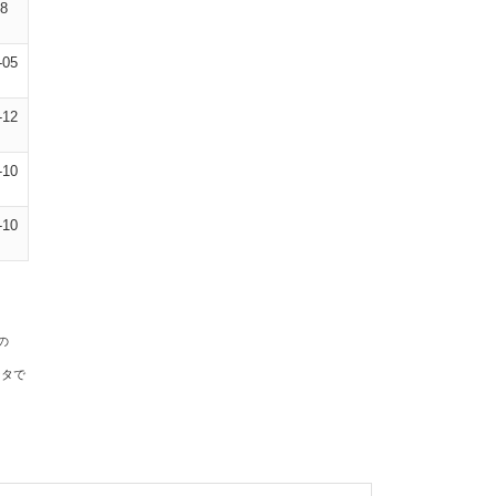
08
-05
-12
-10
-10
の
ータで