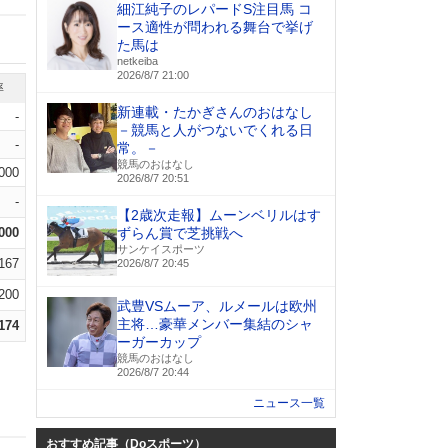
細江純子のレパードS注目馬 コ
ース適性が問われる舞台で挙げ
た馬は
netkeiba
2026/8/7 21:00
率
新連載・たかぎさんのおはなし
-
－競馬と人がつないでくれる日
-
常。－
競馬のおはなし
.000
2026/8/7 20:51
-
【2歳次走報】ムーンベリルはす
.000
ずらん賞で芝挑戦へ
サンケイスポーツ
.167
2026/8/7 20:45
.200
武豊VSムーア、ルメールは欧州
主将…豪華メンバー集結のシャ
.174
ーガーカップ
競馬のおはなし
2026/8/7 20:44
ニュース一覧
おすすめ記事（Doスポーツ）