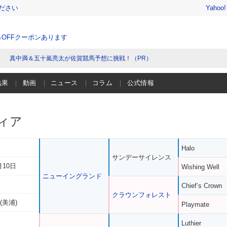
ださい
Yahoo
％OFFクーポンあります
真中満＆五十嵐亮太が佐賀競馬予想に挑戦！（PR）
結果
動画
ニュース
コラム
公式情報
ィア
Halo
サンデーサイレンス
月10日
Wishing Well
ニューイングランド
Chief’s Crown
クラウンフォレスト
(美浦)
Playmate
Luthier