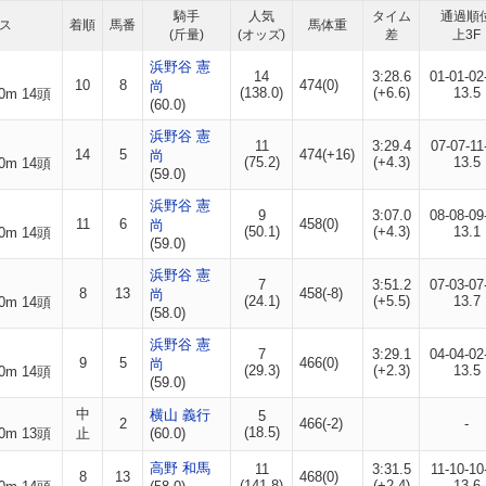
騎手
人気
タイム
通過順
ス
着順
馬番
馬体重
(斤量)
(オッズ)
差
上3F
浜野谷 憲
14
3:28.6
01-01-02
10
8
474(0)
尚
(138.0)
(+6.6)
13.5
0m 14頭
(60.0)
浜野谷 憲
11
3:29.4
07-07-11
14
5
474(+16)
尚
(75.2)
(+4.3)
13.5
0m 14頭
(59.0)
浜野谷 憲
9
3:07.0
08-08-09
11
6
458(0)
尚
(50.1)
(+4.3)
13.1
0m 14頭
(59.0)
浜野谷 憲
7
3:51.2
07-03-07
8
13
458(-8)
尚
(24.1)
(+5.5)
13.7
0m 14頭
(58.0)
浜野谷 憲
7
3:29.1
04-04-02
9
5
466(0)
尚
(29.3)
(+2.3)
13.5
0m 14頭
(59.0)
中
横山 義行
5
2
466(-2)
-
(18.5)
0m 13頭
止
(60.0)
高野 和馬
11
3:31.5
11-10-10
8
13
468(0)
(141.8)
(+2.4)
13.6