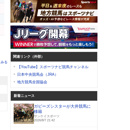
ー
ー
関連リンク（外部）
てみる
【YouTube】スポーツナビ競馬チャンネル
日本中央競馬会（JRA）
地方競馬全国協会
新着ニュース
ガビーズシスターが大井競馬に
移籍
サンケイスポーツ
2026/8/7 21:42