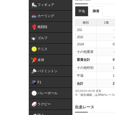
フィギュア
平地
障害
カーリング
種別
1着
格闘技
JGI
-
JGII
-
ゴルフ
JGIII
0
テニス
その他重賞
-
重賞合計
0
卓球
その他特別
1
バドミントン
平場
1
F1
合計
2
2013/5/23 00:00 更新
バレーボール
※「総合成績」はJRAのレー
ラグビー
出走レース