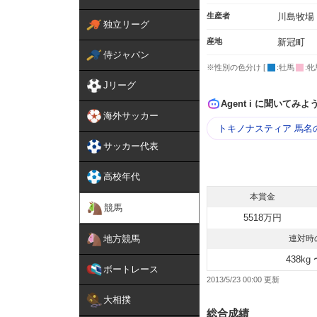
生産者
川島牧場
独立リーグ
産地
新冠町
侍ジャパン
※性別の色分け [
:牡馬
:牝
Jリーグ
Agent i に聞いてみよ
海外サッカー
トキノナスティア 馬名
サッカー代表
高校年代
本賞金
競馬
5518万円
地方競馬
連対時
438kg 
ボートレース
2013/5/23 00:00
大相撲
総合成績