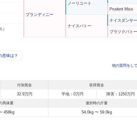
ノーリユート
Prudent Miss
ブランディニー
ナイスダンサ
ナイスバトー
馬 ]
ブラツクバト
う
の意味は？
他の質問をし
付加賞金
収得賞金
32.9万円
平地：0万円
障害：1250万円
の馬体重
連対時の斤量
〜 458kg
54.0kg 〜 59.0kg