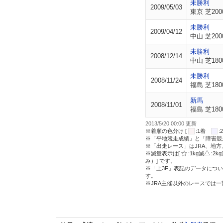
未勝利
2009/05/03
東京 芝200
未勝利
2009/04/12
中山 芝200
未勝利
2008/12/14
中山 芝180
未勝利
2008/11/24
福島 芝180
新馬
2008/11/01
福島 芝180
2013/5/20 00:00 更新
※着順の色分け [
:1着
※「平地競走成績」と「障害競
※「出走レース」はJRA、地
※減量表示は[
:1kg減
:2k
み）] です。
※「上3F」表記のデータについ
す。
※JRA主催以外のレースでは