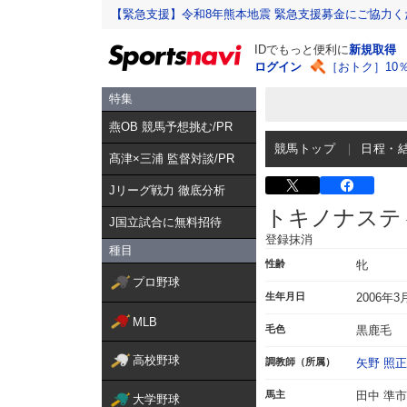
【緊急支援】令和8年熊本地震 緊急支援募金にご協力く
IDでもっと便利に
新規取得
ログイン
［おトク］10
特集
燕OB 競馬予想挑む/PR
競馬トップ
日程・
髙津×三浦 監督対談/PR
Jリーグ戦力 徹底分析
トキノナステ
J国立試合に無料招待
登録抹消
種目
性齢
牝
プロ野球
生年月日
2006年3
MLB
毛色
黒鹿毛
高校野球
調教師（所属）
矢野 照正
馬主
田中 準市
大学野球