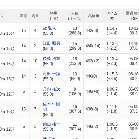
騎手
人気
タイム
通過順
ス
着順
馬番
馬体重
(斤量)
(オッズ)
差
上3F
黛 弘人
13
1:14.7
10-12
15
4
442(-8)
(288.8)
(+4.4)
39.3
0m 15頭
(55.0)
江田 照男
15
1:13.6
14-15
14
2
450(-14)
(299.8)
(+2.2)
37.8
0m 15頭
(55.0)
後藤 浩輝
16
1:13.4
05-06
14
10
462(+2)
(212.9)
(+2.3)
38.4
0m 16頭
(55.0)
村田 一誠
10
1:15.5
08-10
14
3
446(0)
(65.9)
(+3.5)
40.2
0m 15頭
(55.0)
丹内 祐次
9
1:00.7
05-05
6
3
446(+8)
(106.9)
(+1.4)
36.9
0m 12頭
(55.0)
佐々木 国
16
1:11.8
05-08
15
7
438(-8)
明
(307.6)
(+1.8)
37.3
0m 16頭
(55.0)
柴山 雄一
11
1:00.5
05-06
6
3
446(-2)
(302.4)
(+1.5)
36.5
0m 12頭
(55.0)