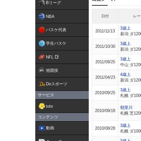
Bリーグ
日付
レー
NBA
3歳上
バスケ代表
2011/11/13
新潟 ダ120
学生バスケ
3歳上
2011/10/30
新潟 ダ120
NFL
3歳上
2011/09/25
中山 ダ120
他競技
4歳上
2011/04/23
新潟 ダ120
Doスポーツ
3歳上
2010/09/25
サービス
札幌 ダ100
toto
朝里川
2010/09/18
札幌 芝120
コンテンツ
3歳上
動画
2010/08/28
札幌 ダ100
3歳上