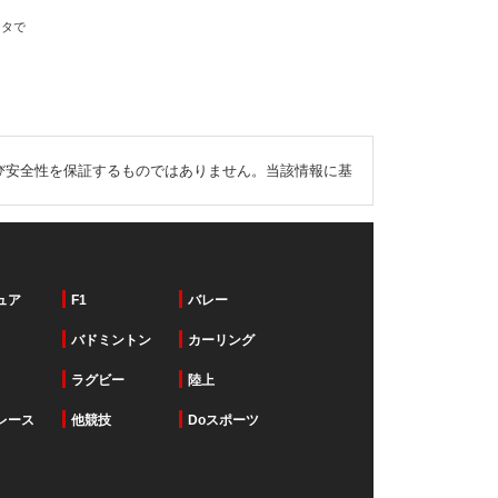
ータで
び安全性を保証するものではありません。当該情報に基
ュア
F1
バレー
バドミントン
カーリング
ラグビー
陸上
レース
他競技
Doスポーツ