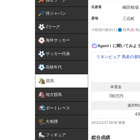
生産者
嶋田牧場
侍ジャパン
産地
三石町
Jリーグ
※性別の色分け [
:牡馬
:牝
海外サッカー
Agent i に聞いてみよ
サッカー代表
リネンピュア 馬名の意
高校年代
競馬
本賞金
地方競馬
780万円
連対時
ボートレース
43
大相撲
2011/11/17 00:00
フィギュア
総合成績