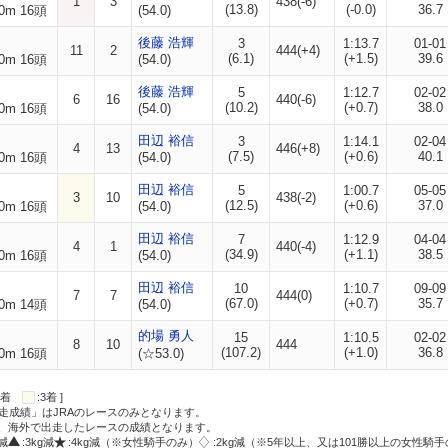
1
3
438(-6)
(13.8)
(-0.0)
36.7
0m 16頭
(54.0)
後藤 浩輝
3
1:13.7
01-01
11
2
444(+4)
(6.1)
(+1.5)
39.6
0m 16頭
(54.0)
後藤 浩輝
5
1:12.7
02-02
6
16
440(-6)
(10.2)
(+0.7)
38.0
0m 16頭
(54.0)
田辺 裕信
3
1:14.1
02-04
4
13
446(+8)
(7.5)
(+0.6)
40.1
0m 16頭
(54.0)
田辺 裕信
5
1:00.7
05-05
3
10
438(-2)
(12.5)
(+0.6)
37.0
0m 16頭
(54.0)
田辺 裕信
7
1:12.9
04-04
4
1
440(-4)
(34.9)
(+1.1)
38.5
0m 16頭
(54.0)
田辺 裕信
10
1:10.7
09-09
7
7
444(0)
(67.0)
(+0.7)
35.7
0m 14頭
(54.0)
的場 勇人
15
1:10.5
02-02
8
10
444
(107.2)
(+1.0)
36.8
0m 16頭
(☆53.0)
:2着
:3着 ]
走成績」はJRAのレースのみとなります。
方、海外で出走したレースの成績となります。
g減
:3kg減
:4kg減（※女性騎手のみ）
:2kg減（※5年以上、又は101勝以上の女性騎手