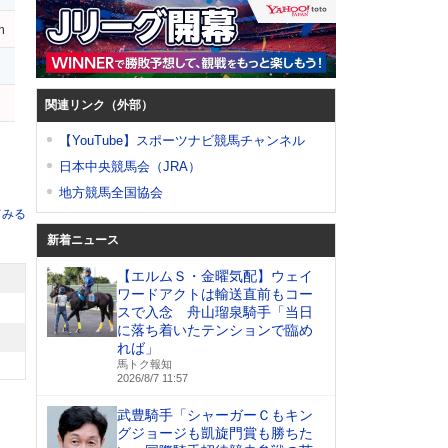
m
関連リンク（外部）
【YouTube】スポーツナビ競馬チャンネル
日本中央競馬会（JRA）
地方競馬全国協会
てみる
新着ニュース
【エルムＳ・金曜気配】ウェイ
ワードアクトは輸送直前もコー
スで入念 舟山瑠泉騎手「当日
に落ち着いたテンションで臨め
れば」
馬トク報知
2026/8/7 11:57
武豊騎手「シャーガーＣもキン
グジョージも凱旋門賞も勝ちた