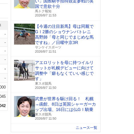
い」国際騎手招待競走参戦の英
国で意欲十分
馬トク報知
2026/8/7 11:53
率
【今週の注目新馬】母は同厩で
GⅠ2勝のショウナンバトレニ
-
高野師「母と同じでまじめな馬
-
ですね」／日曜中京3R
サンケイスポーツ
-
2026/8/7 11:51
-
アエロリットを母に持つイルリ
サットが札幌デビューに向けて
-
調整中「癖もなくていい感じで
-
す」
東スポ競馬
.000
2026/8/7 11:50
.045
武豊が世界を駆け回る！ 札幌
→函館、8日は英国シャーガーカ
.042
ップ出場、16日には仏GⅠ騎乗
東スポ競馬
2026/8/7 11:50
ニュース一覧