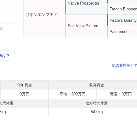
Native Prospector
French Blosso
リネンエンプティ
Pirate’s Bounty
Sea View Picture
馬 ]
Paintbrush
う
味は？
他の質問をし
付加賞金
収得賞金
0万円
平地：200万円
障害：0万円
の馬体重
連対時の斤量
8kg
54.0kg