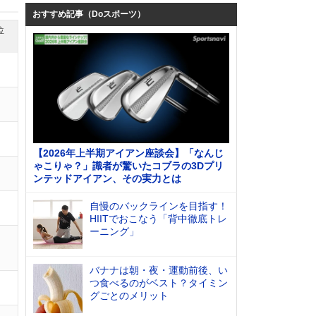
おすすめ記事（Doスポーツ）
位
【2026年上半期アイアン座談会】「なんじ
ゃこりゃ？」識者が驚いたコブラの3Dプリ
ンテッドアイアン、その実力とは
自慢のバックラインを目指す！
HIITでおこなう「背中徹底トレ
ーニング」
バナナは朝・夜・運動前後、い
つ食べるのがベスト？タイミン
グごとのメリット