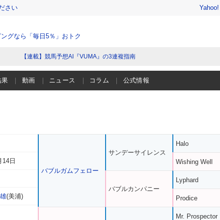
ださい
Yahoo
ングなら「毎日5％」おトク
【連載】競馬予想AI『VUMA』の3連複指南
結果
動画
ニュース
コラム
公式情報
Halo
サンデーサイレンス
月14日
Wishing Well
バブルガムフェロー
Lyphard
バブルカンパニー
知雄
(美浦)
Prodice
Mr. Prospector