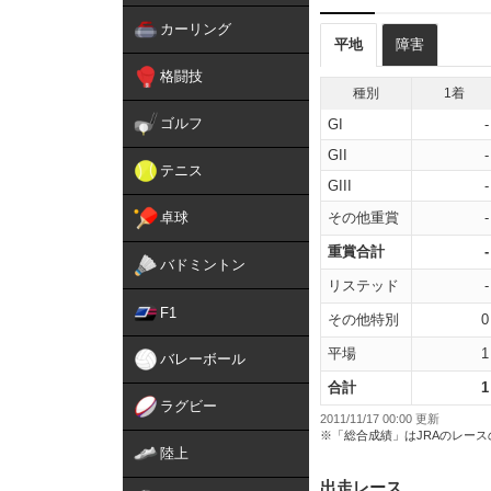
カーリング
平地
障害
格闘技
種別
1着
ゴルフ
GI
-
GII
-
テニス
GIII
-
卓球
その他重賞
-
重賞合計
-
バドミントン
リステッド
-
F1
その他特別
0
平場
1
バレーボール
合計
1
ラグビー
2011/11/17 00:00 更新
※「総合成績」はJRAのレー
陸上
出走レース