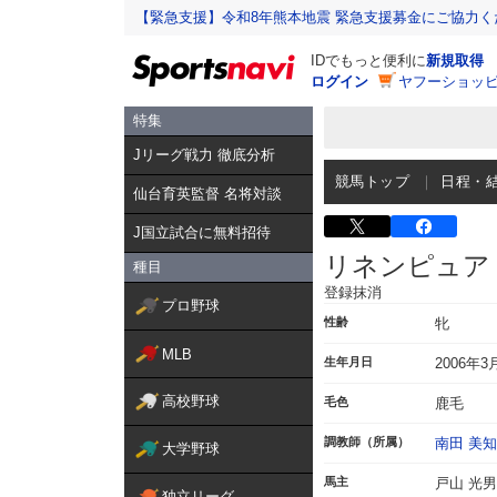
【緊急支援】令和8年熊本地震 緊急支援募金にご協力く
IDでもっと便利に
新規取得
ログイン
ヤフーショッピ
特集
Jリーグ戦力 徹底分析
競馬トップ
日程・
仙台育英監督 名将対談
J国立試合に無料招待
リネンピュア
種目
登録抹消
プロ野球
性齢
牝
MLB
生年月日
2006年3
高校野球
毛色
鹿毛
調教師（所属）
南田 美
大学野球
馬主
戸山 光男
独立リーグ