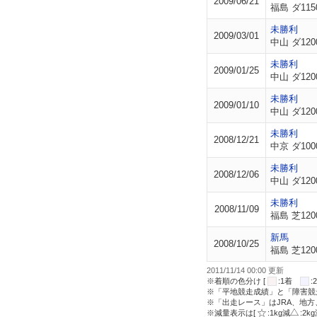
2009/06/21
福島 ダ115
未勝利
2009/03/01
中山 ダ120
未勝利
2009/01/25
中山 ダ120
未勝利
2009/01/10
中山 ダ120
未勝利
2008/12/21
中京 ダ100
未勝利
2008/12/06
中山 ダ120
未勝利
2008/11/09
福島 芝120
新馬
2008/10/25
福島 芝120
2011/11/14 00:00 更新
※着順の色分け [
:1着
※「平地競走成績」と「障害競
※「出走レース」はJRA、地
※減量表示は[
:1kg減
:2k