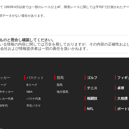
て 1993年4月以前では一部のレースが上4F、障害レースに関しては平均Fで計測されたデ
一部データがない場合があります。
ものと照合し確認してください。
いる情報の内容に関しては万全を期しておりますが、その内容の正確性およ
式会社および情報提供者は一切の責任を負いかねます。
ッカー
バスケット
競馬
ゴルフ
フィギ
リーグ
Bリーグ
競馬
テニス
卓球
外サッカー
NBA
地方競馬
格闘技
大相撲
ッカー代表
バスケ代表
校年代
学生バスケ
NFL
ボート