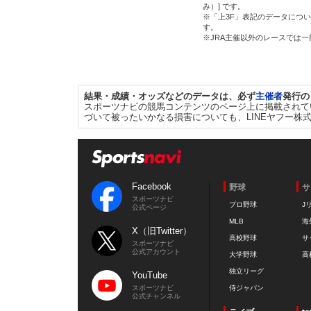
み）] です。
※「上3F」表記のデータについ
す。
※JRA主催以外のレースでは
結果・成績・オッズなどのデータは、必ず
主催者
発行の
スポーツナビの競馬コンテンツのページ上に掲載されて
づいて被ったいかなる損害についても、LINEヤフー株
Facebook
野球
サ
スポーツナビ
プロ野球
J
公式ページ
MLB
海
X（旧Twitter）
高校野球
サ
スポーツナビ
公式アカウント
大学野球
高
独立リーグ
YouTube
スポーツナビ
侍ジャパン
公式チャンネル