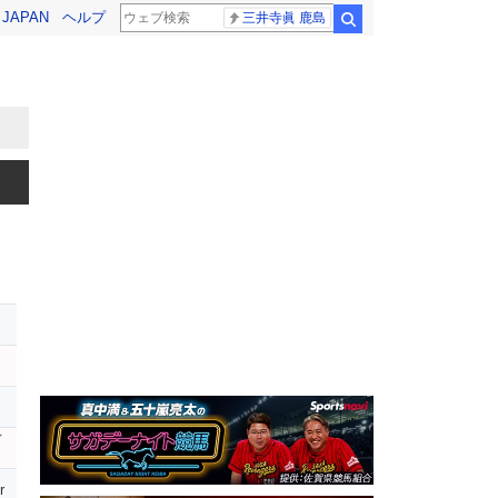
! JAPAN
ヘルプ
三井寺眞 鹿島
検索
ヴ
r