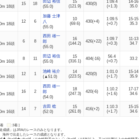
田辺 裕信
15
1:09.4
14-16
15
18
430(0)
(121.9)
(+1.3)
35.0
0m 18頭
(55.0)
加藤 士津
10
1:09.5
15-15
12
6
430(+4)
八
(69.6)
(+0.7)
35.3
0m 18頭
(55.0)
西田 雄一
16
1:09.7
11-13
6
8
426(+22)
郎
(144.2)
(+0.3)
34.7
0m 16頭
(55.0)
田辺 裕信
15
56.4
8
11
404(-16)
33.2
(316.1)
(+0.7)
0m 16頭
(55.0)
池崎 祐介
14
1:01.0
15-14
12
1
420(0)
(223.5)
(+1.7)
35.9
0m 16頭
(▲51.0)
西田 雄一
18
1:10.2
17-17
16
2
420(-6)
郎
(247.3)
(+1.6)
34.6
0m 18頭
(54.0)
吉田 稔
15
1:10.3
15-15
14
7
416(+2)
(261.8)
(+1.7)
34.6
0m 16頭
(52.0)
:2着
:3着 ]
走成績」はJRAのレースのみとなります。
方、海外で出走したレースの成績となります。