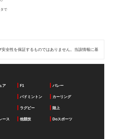
の
ータで
び安全性を保証するものではありません。当該情報に基
ュア
F1
バレー
バドミントン
カーリング
ラグビー
陸上
レース
他競技
Doスポーツ