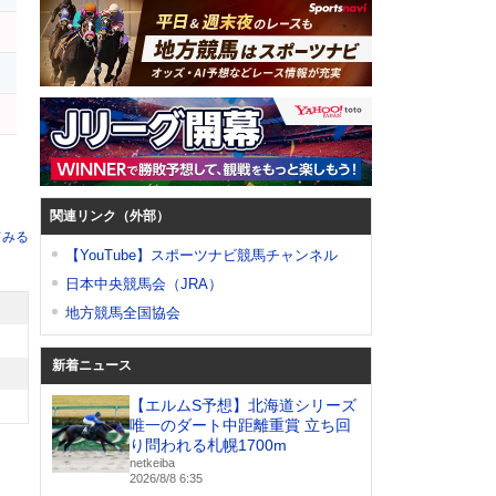
シ
関連リンク（外部）
てみる
【YouTube】スポーツナビ競馬チャンネル
日本中央競馬会（JRA）
地方競馬全国協会
新着ニュース
【エルムS予想】北海道シリーズ
唯一のダート中距離重賞 立ち回
り問われる札幌1700m
netkeiba
2026/8/8 6:35