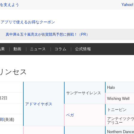
を支えよう
Yahoo
、アプリで使えるお得なクーポン
真中満＆五十嵐亮太が佐賀競馬予想に挑戦！（PR）
結果
動画
ニュース
コラム
公式情報
リンセス
Halo
サンデーサイレンス
月2日
Wishing Well
アドマイヤボス
トニービン
ベガ
アンテイツク
一郎
(美浦)
アリユー
Northern Dance