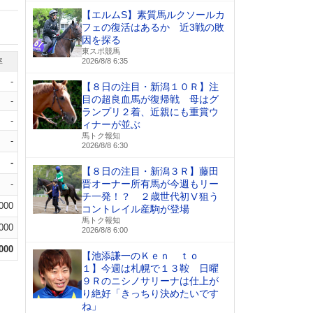
【エルムS】素質馬ルクソールカ
フェの復活はあるか 近3戦の敗
因を探る
東スポ競馬
率
2026/8/8 6:35
-
【８日の注目・新潟１０Ｒ】注
目の超良血馬が復帰戦 母はグ
-
ランプリ２着、近親にも重賞ウ
-
ィナーが並ぶ
馬トク報知
-
2026/8/8 6:30
-
【８日の注目・新潟３Ｒ】藤田
晋オーナー所有馬が今週もリー
-
チ一発！？ ２歳世代初Ⅴ狙う
.000
コントレイル産駒が登場
馬トク報知
.000
2026/8/8 6:00
.000
【池添謙一のＫｅｎ ｔｏ
１】今週は札幌で１３鞍 日曜
９Ｒのニシノサリーナは仕上が
り絶好「きっちり決めたいです
ね」