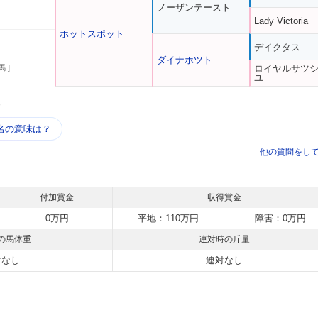
ノーザンテースト
Lady Victoria
ホットスポット
デイクタス
ダイナホツト
馬 ]
ロイヤルサツ
ユ
う
名の意味は？
他の質問をし
付加賞金
収得賞金
0万円
平地：110万円
障害：0万円
の馬体重
連対時の斤量
対なし
連対なし