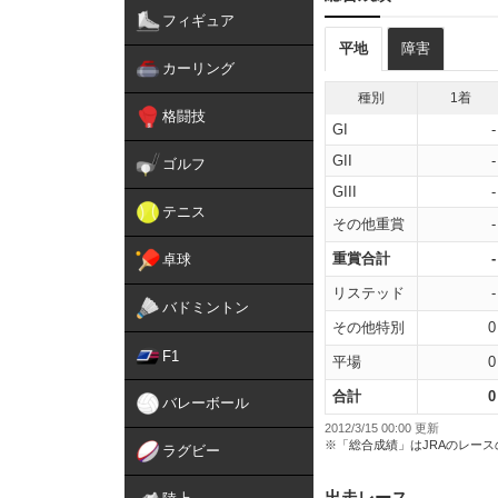
フィギュア
平地
障害
カーリング
種別
1着
格闘技
GI
-
GII
-
ゴルフ
GIII
-
テニス
その他重賞
-
重賞合計
-
卓球
リステッド
-
バドミントン
その他特別
0
F1
平場
0
合計
0
バレーボール
2012/3/15 00:00 更新
※「総合成績」はJRAのレー
ラグビー
出走レース