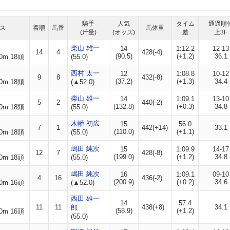
騎手
人気
タイム
通過順
ス
着順
馬番
馬体重
(斤量)
(オッズ)
差
上3F
柴山 雄一
14
1:12.2
12-13
14
4
428(-4)
(90.5)
(+1.2)
36.1
0m 18頭
(55.0)
西村 太一
12
1:08.8
10-12
9
8
432(-8)
(37.2)
(+1.3)
34.4
0m 18頭
(▲52.0)
柴山 雄一
14
1:09.1
13-10
5
2
440(-2)
(132.8)
(+0.3)
34.8
0m 18頭
(55.0)
木幡 初広
15
56.0
7
1
442(+14)
33.1
(110.0)
(+1.1)
0m 18頭
(55.0)
嶋田 純次
15
1:09.9
14-17
12
7
428(-8)
(199.0)
(+1.2)
34.8
0m 18頭
(55.0)
嶋田 純次
16
1:09.1
09-10
4
16
436(-2)
(200.9)
(+0.2)
34.6
0m 16頭
(▲52.0)
西田 雄一
14
57.4
11
11
438(+8)
34.1
郎
(58.9)
(+1.2)
0m 16頭
(55.0)