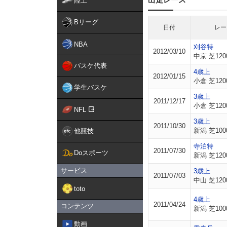
陸上
Bリーグ
日付
レー
NBA
刈谷特
2012/03/10
中京 芝120
バスケ代表
4歳上
2012/01/15
小倉 芝120
学生バスケ
3歳上
2011/12/17
小倉 芝120
NFL
3歳上
2011/10/30
新潟 芝100
他競技
寺泊特
2011/07/30
Doスポーツ
新潟 芝120
サービス
3歳上
2011/07/03
中山 芝120
toto
4歳上
2011/04/24
コンテンツ
新潟 芝100
動画