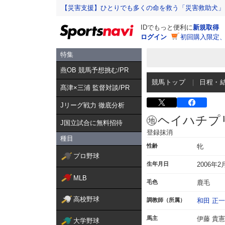
【災害支援】ひとりでも多くの命を救う「災害救助犬」
IDでもっと便利に
新規取得
ログイン
初回購入限定
特集
燕OB 競馬予想挑む/PR
競馬トップ
日程・
髙津×三浦 監督対談/PR
Jリーグ戦力 徹底分析
ヘイハチプ
J国立試合に無料招待
登録抹消
種目
性齢
牝
プロ野球
生年月日
2006年2
MLB
毛色
鹿毛
高校野球
調教師（所属）
和田 正
馬主
伊藤 貴憲
大学野球