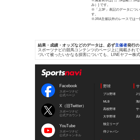
※減量表示は[
:1kg減
:2k
み）] です。
※「上3F」表記のデータについ
す。
※JRA主催以外のレースでは
結果・成績・オッズなどのデータは、必ず
主催者
発行の
スポーツナビの競馬コンテンツのページ上に掲載されて
づいて被ったいかなる損害についても、LINEヤフー株
Facebook
野球
サ
スポーツナビ
プロ野球
J
公式ページ
MLB
海
X（旧Twitter）
高校野球
サ
スポーツナビ
公式アカウント
大学野球
高
独立リーグ
YouTube
スポーツナビ
侍ジャパン
公式チャンネル