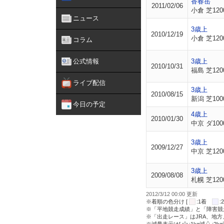
香春岳
2011/02/06
小倉 芝120
ニュース
3歳上
2010/12/19
小倉 芝120
コラム
公式情報
3歳上
2010/10/31
福島 芝120
ライブ配信
3歳上
2010/08/15
新潟 芝100
今日の予定
4歳上
2010/01/30
中京 ダ100
3歳上
2009/12/27
中京 芝120
3歳上
2009/08/08
札幌 芝120
2012/3/12 00:00 更新
※着順の色分け [
:1着
※「平地競走成績」と「障害競
※「出走レース」はJRA、地