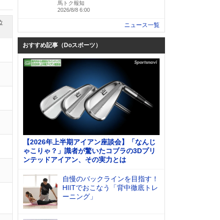
馬トク報知
2026/8/8 6:00
位
ニュース一覧
おすすめ記事（Doスポーツ）
【2026年上半期アイアン座談会】「なんじ
ゃこりゃ？」識者が驚いたコブラの3Dプリ
ンテッドアイアン、その実力とは
自慢のバックラインを目指す！
HIITでおこなう「背中徹底トレ
ーニング」