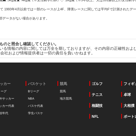
g減
:3kg減
:4kg減（※女性騎手のみ）
:2kg減（※5年以上、又は101勝以上の女性騎手
て 1993年4月以前では一部のレースが上4F、障害レースに関しては平均Fで計測されたデ
一部データがない場合があります。
ものと照合し確認してください。
いる情報の内容に関しては万全を期しておりますが、その内容の正確性およ
式会社および情報提供者は一切の責任を負いかねます。
ッカー
バスケット
競馬
ゴルフ
フィギ
リーグ
Bリーグ
競馬
テニス
卓球
外サッカー
NBA
地方競馬
格闘技
大相撲
ッカー代表
バスケ代表
校年代
学生バスケ
NFL
ボート