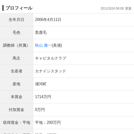
プロフィール
2011/3/24 00:00
生年月日
2006年4月11日
毛色
黒鹿毛
調教師（所属）
秋山 雅一
(美浦)
馬主
キャピタルクラブ
生産者
カナイシスタッド
産地
浦河町
本賞金
1714万円
付加賞金
0万円
収得賞金：平地
平地：200万円