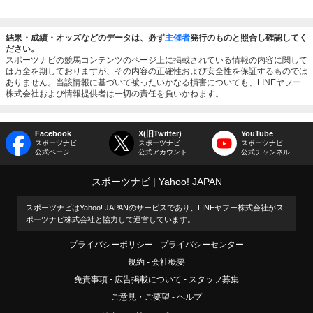
結果・成績・オッズなどのデータは、必ず
主催者
発行のものと照合し確認してく
ださい。
スポーツナビの競馬コンテンツのページ上に掲載されている情報の内容に関して
は万全を期しておりますが、その内容の正確性および安全性を保証するものでは
ありません。当該情報に基づいて被ったいかなる損害についても、LINEヤフー
株式会社および情報提供者は一切の責任を負いかねます。
Facebook
X(旧Twitter)
YouTube
スポーツナビ
スポーツナビ
スポーツナビ
公式ページ
公式アカウント
公式チャンネル
スポーツナビ
Yahoo! JAPAN
スポーツナビはYahoo! JAPANのサービスであり、LINEヤフー株式会社がス
ポーツナビ株式会社と協力して運営しています。
プライバシーポリシー
プライバシーセンター
規約
会社概要
免責事項
広告掲載について
スタッフ募集
ご意見・ご要望
ヘルプ