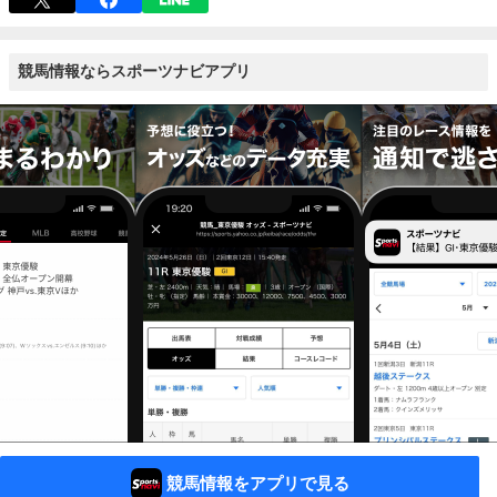
競馬情報ならスポーツナビアプリ
競馬情報をアプリで見る