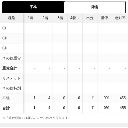
平地
障害
種別
1着
2着
3着
4着～
出走
勝率
連対率
-
-
-
-
-
-
-
GI
-
-
-
-
-
-
-
GII
-
-
-
-
-
-
-
GIII
-
-
-
-
-
-
-
その他重賞
-
-
-
-
-
-
-
重賞合計
-
-
-
-
-
-
-
リステッド
-
-
-
-
-
-
-
その他特別
1
4
0
6
11
.091
.455
平場
1
4
0
6
11
.091
.455
合計
※「総合成績」はJRAのレースのみとなります。