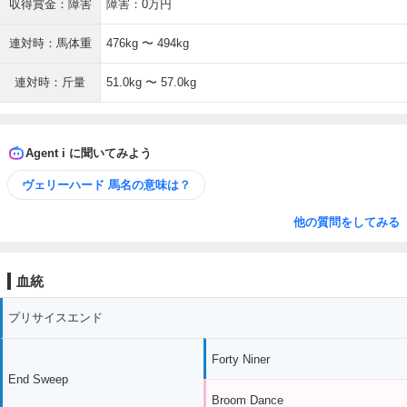
収得賞金：障害
障害：0万円
連対時：馬体重
476kg 〜 494kg
連対時：斤量
51.0kg 〜 57.0kg
Agent i に聞いてみよう
ヴェリーハード 馬名の意味は？
他の質問をしてみる
血統
プリサイスエンド
Forty Niner
End Sweep
Broom Dance