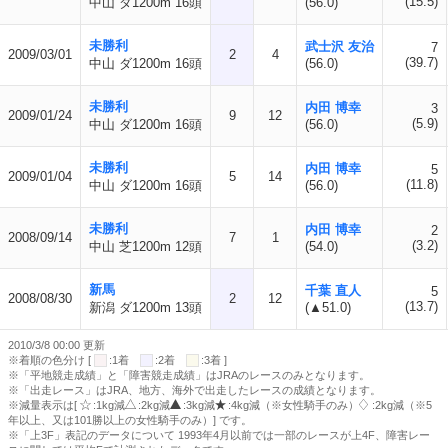
(15.5)
中山 ダ1200m 16頭
(56.0)
未勝利
武士沢 友治
7
2009/03/01
2
4
(39.7)
中山 ダ1200m 16頭
(56.0)
未勝利
内田 博幸
3
2009/01/24
9
12
(5.9)
中山 ダ1200m 16頭
(56.0)
未勝利
内田 博幸
5
2009/01/04
5
14
(11.8)
中山 ダ1200m 16頭
(56.0)
未勝利
内田 博幸
2
2008/09/14
7
1
(3.2)
中山 芝1200m 12頭
(54.0)
新馬
千葉 直人
5
2008/08/30
2
12
(13.7)
新潟 ダ1200m 13頭
(▲51.0)
2010/3/8 00:00 更新
※着順の色分け [
:1着
:2着
:3着 ]
※「平地競走成績」と「障害競走成績」はJRAのレースのみとなります。
※「出走レース」はJRA、地方、海外で出走したレースの成績となります。
※減量表示は[
:1kg減
:2kg減
:3kg減
:4kg減（※女性騎手のみ）
:2kg減（※5
年以上、又は101勝以上の女性騎手のみ）] です。
※「上3F」表記のデータについて 1993年4月以前では一部のレースが上4F、障害レー