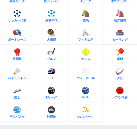
独立リーグ
侍ジャパン
Jリーグ
海外サッカー
サッカー代表
高校年代
競馬
地方競馬
ボートレース
大相撲
フィギュア
カーリング
格闘技
ゴルフ
テニス
卓球
F1
バドミントン
バレーボール
ラグビー
NBA
陸上
Bリーグ
バスケ代表
学生バスケ
他競技
Doスポーツ