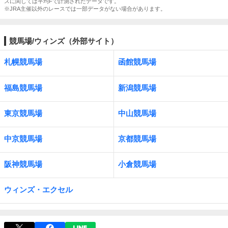
スに関しては平均Fで計測されたデータです。
※JRA主催以外のレースでは一部データがない場合があります。
競馬場/ウィンズ（外部サイト）
札幌競馬場
函館競馬場
福島競馬場
新潟競馬場
東京競馬場
中山競馬場
中京競馬場
京都競馬場
阪神競馬場
小倉競馬場
ウィンズ・エクセル