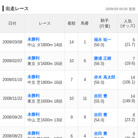
出走レース
2009/3/9 00:00
騎手
人気
日付
レース
着順
馬番
(オッズ)
(斤量)
未勝利
福永 祐一
6
2009/03/08
14
1
(21.7)
中山 ダ1800m 14頭
(56.0)
未勝利
勝浦 正樹
7
2009/02/07
10
6
(19.6)
東京 ダ1600m 16頭
(56.0)
未勝利
赤木 高太郎
14
2009/01/10
7
4
(106.1)
中京 芝1800m 16頭
(56.0)
未勝利
吉田 豊
14
2008/11/22
10
11
(149.9)
東京 芝1600m 18頭
(55.0)
未勝利
吉田 豊
8
2008/09/20
9
9
(23.2)
中山 芝1600m 13頭
(54.0)
未勝利
吉田 豊
9
2008/08/23
6
4