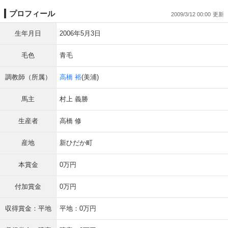
プロフィール
2009/3/12 00:00
生年月日
2006年5月3日
毛色
青毛
調教師（所属）
高橋 裕
(美浦)
馬主
村上 義勝
生産者
高橋 修
産地
新ひだか町
本賞金
0万円
付加賞金
0万円
収得賞金：平地
平地：0万円