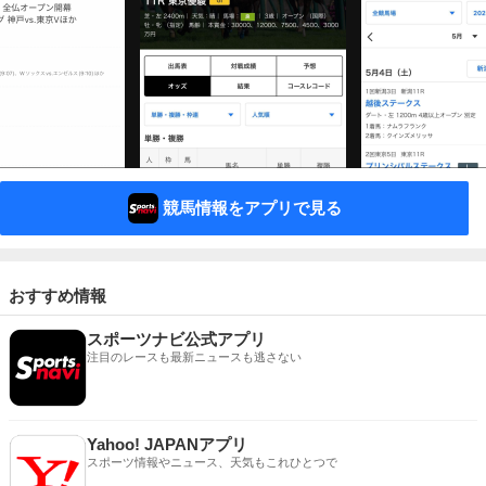
競馬情報をアプリで見る
おすすめ情報
スポーツナビ公式アプリ
注目のレースも最新ニュースも逃さない
Yahoo! JAPANアプリ
スポーツ情報やニュース、天気もこれひとつで