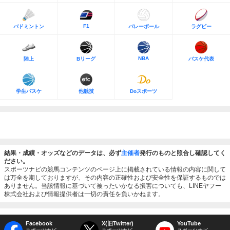
F1
バドミントン
バレーボール
ラグビー
NBA
陸上
Bリーグ
バスケ代表
学生バスケ
他競技
Doスポーツ
結果・成績・オッズなどのデータは、必ず
主催者
発行のものと照合し確認してく
ださい。
スポーツナビの競馬コンテンツのページ上に掲載されている情報の内容に関して
は万全を期しておりますが、その内容の正確性および安全性を保証するものでは
ありません。当該情報に基づいて被ったいかなる損害についても、LINEヤフー
株式会社および情報提供者は一切の責任を負いかねます。
Facebook
X(旧Twitter)
YouTube