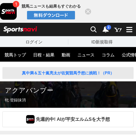
競馬ニュースも結果もすぐわかる
閉じる
スポーツナビ
検索
通知
i
ログイン
ID新規取得
競馬トップ
日程・結果
動画
ニュース
コラム
公式情
真中満＆五十嵐亮太が佐賀競馬予想に挑戦！（PR）
アクアバンブー
牝 登録抹消
先週的中! AIが平安エルムSを大予想