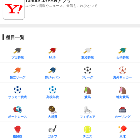
Yahoo! JAPANアプリ
スポーツ情報やニュース、天気もこれひとつで
種目一覧
MLB
プロ野球
高校野球
大学野球
独立リーグ
侍ジャパン
Jリーグ
海外サッカー
サッカー代表
高校年代
競馬
地方競馬
ボートレース
大相撲
フィギュア
カーリング
格闘技
ゴルフ
テニス
卓球