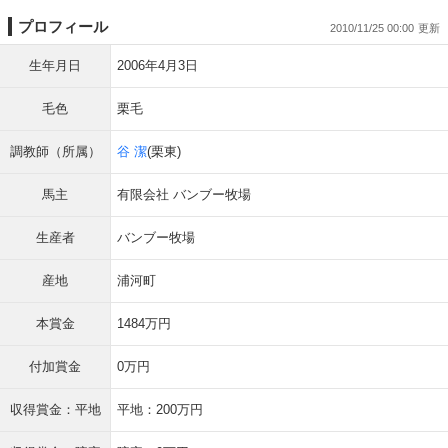
プロフィール
2010/11/25 00:00
生年月日
2006年4月3日
毛色
栗毛
調教師（所属）
谷 潔
(栗東)
馬主
有限会社 バンブー牧場
生産者
バンブー牧場
産地
浦河町
本賞金
1484万円
付加賞金
0万円
収得賞金：平地
平地：200万円