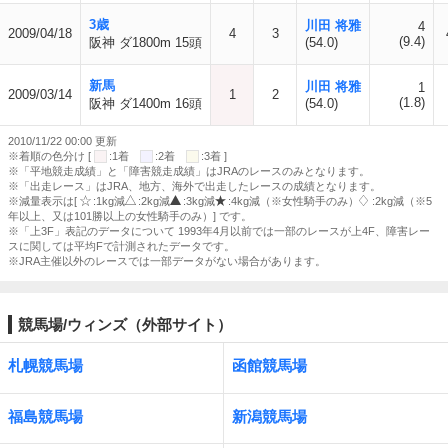
3歳
川田 将雅
4
2009/04/18
4
3
(9.4)
阪神 ダ1800m 15頭
(54.0)
新馬
川田 将雅
1
2009/03/14
1
2
(1.8)
阪神 ダ1400m 16頭
(54.0)
2010/11/22 00:00 更新
※着順の色分け [
:1着
:2着
:3着 ]
※「平地競走成績」と「障害競走成績」はJRAのレースのみとなります。
※「出走レース」はJRA、地方、海外で出走したレースの成績となります。
※減量表示は[
:1kg減
:2kg減
:3kg減
:4kg減（※女性騎手のみ）
:2kg減（※5
年以上、又は101勝以上の女性騎手のみ）] です。
※「上3F」表記のデータについて 1993年4月以前では一部のレースが上4F、障害レー
スに関しては平均Fで計測されたデータです。
※JRA主催以外のレースでは一部データがない場合があります。
競馬場/ウィンズ（外部サイト）
札幌競馬場
函館競馬場
福島競馬場
新潟競馬場