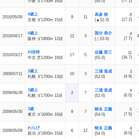
(77.1)
小倉 ダ1700m 16頭
(55.0)
4歳上
高倉 稜
8
2010/05/09
9
11
(17.2)
京都 ダ1200m 15頭
(▲52.0)
4歳上
国分 恭介
4
2010/04/17
12
3
(7.7)
阪神 ダ1800m 12頭
(△53.0)
刈谷特
佐藤 哲三
11
2010/03/27
17
5
(34.7)
中京 芝1200m 18頭
(55.0)
3歳上
三浦 皇成
3
2009/07/11
10
3
(4.9)
札幌 ダ1700m 13頭
(52.0)
3歳上
三浦 皇成
4
2009/06/28
2
7
(6.0)
札幌 ダ1700m 11頭
(52.0)
3歳
蛯名 正義
5
2009/05/30
8
7
(7.5)
東京 ダ1600m 16頭
(54.0)
わらび
蛯名 正義
4
2009/05/09
6
12
(8.0)
新潟 ダ1800m 15頭
(54.0)