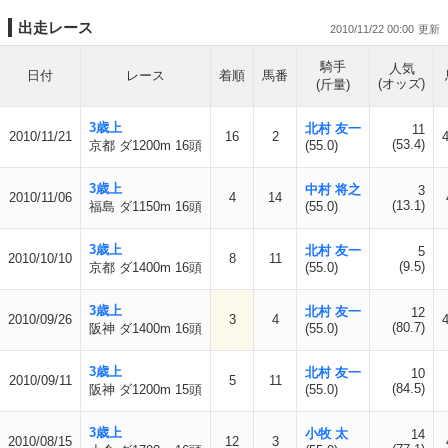
出走レース
2010/11/22 00:00
騎手
人気
日付
レース
着順
馬番
(オッズ)
(斤量)
3歳上
北村 友一
11
2010/11/21
16
2
(53.4)
京都 ダ1200m 16頭
(55.0)
3歳上
中村 将之
3
2010/11/06
4
14
(13.1)
福島 ダ1150m 16頭
(55.0)
3歳上
北村 友一
5
2010/10/10
8
11
(9.5)
京都 ダ1400m 16頭
(55.0)
3歳上
北村 友一
12
2010/09/26
3
4
(80.7)
阪神 ダ1400m 16頭
(55.0)
3歳上
北村 友一
10
2010/09/11
5
11
(84.5)
阪神 ダ1200m 15頭
(55.0)
3歳上
小牧 太
14
2010/08/15
12
3