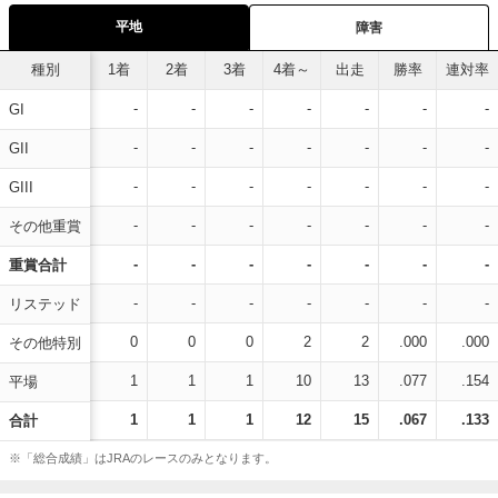
平地
障害
種別
1着
2着
3着
4着～
出走
勝率
連対率
-
-
-
-
-
-
-
GI
-
-
-
-
-
-
-
GII
-
-
-
-
-
-
-
GIII
-
-
-
-
-
-
-
その他重賞
-
-
-
-
-
-
-
重賞合計
-
-
-
-
-
-
-
リステッド
0
0
0
2
2
.000
.000
その他特別
1
1
1
10
13
.077
.154
平場
1
1
1
12
15
.067
.133
合計
※「総合成績」はJRAのレースのみとなります。