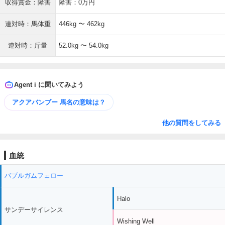
収得賞金：障害
障害：0万円
連対時：馬体重
446kg 〜 462kg
連対時：斤量
52.0kg 〜 54.0kg
Agent i に聞いてみよう
アクアバンブー 馬名の意味は？
他の質問をしてみる
血統
バブルガムフェロー
Halo
サンデーサイレンス
Wishing Well