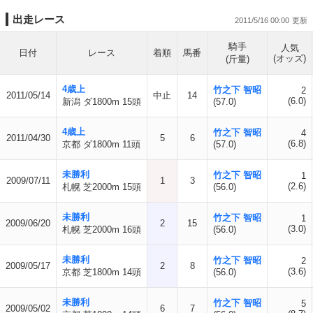
出走レース
2011/5/16 00:00
騎手
人気
日付
レース
着順
馬番
(オッズ)
(斤量)
4歳上
竹之下 智昭
2
2011/05/14
中止
14
(6.0)
新潟 ダ1800m 15頭
(57.0)
4歳上
竹之下 智昭
4
2011/04/30
5
6
(6.8)
京都 ダ1800m 11頭
(57.0)
未勝利
竹之下 智昭
1
2009/07/11
1
3
(2.6)
札幌 芝2000m 15頭
(56.0)
未勝利
竹之下 智昭
1
2009/06/20
2
15
(3.0)
札幌 芝2000m 16頭
(56.0)
未勝利
竹之下 智昭
2
2009/05/17
2
8
(3.6)
京都 芝1800m 14頭
(56.0)
未勝利
竹之下 智昭
5
2009/05/02
6
7