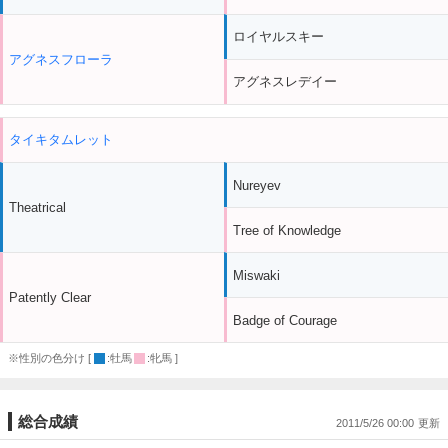
ロイヤルスキー
アグネスフローラ
アグネスレデイー
タイキタムレット
Nureyev
Theatrical
Tree of Knowledge
Miswaki
Patently Clear
Badge of Courage
※性別の色分け [
:牡馬
:牝馬 ]
総合成績
2011/5/26 00:00