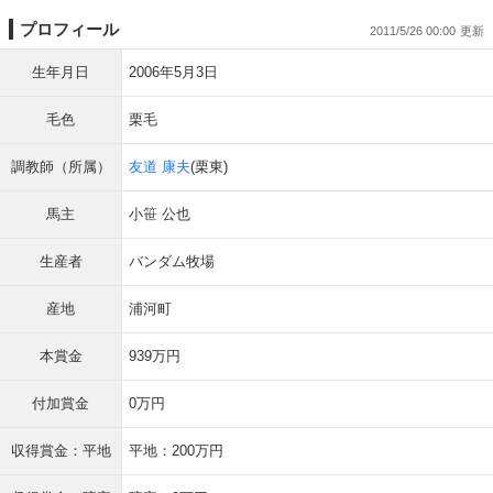
プロフィール
2011/5/26 00:00
生年月日
2006年5月3日
毛色
栗毛
調教師（所属）
友道 康夫
(栗東)
馬主
小笹 公也
生産者
バンダム牧場
産地
浦河町
本賞金
939万円
付加賞金
0万円
収得賞金：平地
平地：200万円