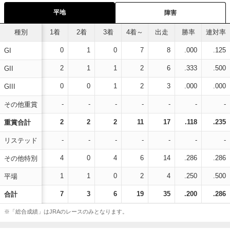
平地
障害
種別
1着
2着
3着
4着～
出走
勝率
連対率
0
1
0
7
8
.000
.125
GI
2
1
1
2
6
.333
.500
GII
0
0
1
2
3
.000
.000
GIII
-
-
-
-
-
-
-
その他重賞
2
2
2
11
17
.118
.235
重賞合計
-
-
-
-
-
-
-
リステッド
4
0
4
6
14
.286
.286
その他特別
1
1
0
2
4
.250
.500
平場
7
3
6
19
35
.200
.286
合計
※「総合成績」はJRAのレースのみとなります。