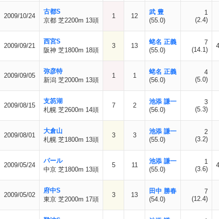
古都S
武 豊
1
2009/10/24
1
12
(2.4)
京都 芝2200m 13頭
(55.0)
西宮S
蛯名 正義
7
2009/09/21
3
13
(14.1)
阪神 芝1800m 18頭
(55.0)
弥彦特
蛯名 正義
4
2009/09/05
1
1
(5.0)
新潟 芝2000m 13頭
(56.0)
支笏湖
池添 謙一
3
2009/08/15
7
2
(5.3)
札幌 芝2600m 14頭
(56.0)
大倉山
池添 謙一
2
2009/08/01
3
3
(3.2)
札幌 芝1800m 13頭
(55.0)
パール
池添 謙一
1
2009/05/24
5
11
(3.6)
中京 芝1800m 13頭
(55.0)
府中S
田中 勝春
7
2009/05/02
3
13
(12.4)
東京 芝2000m 17頭
(54.0)