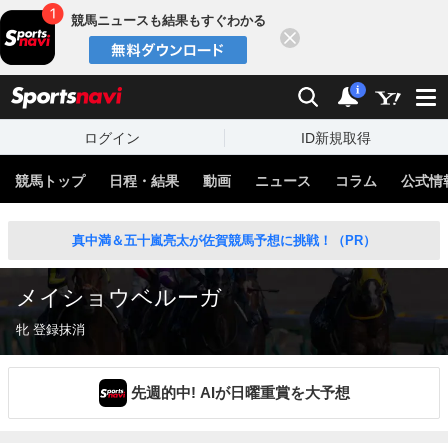
競馬ニュースも結果もすぐわかる
閉じる
スポーツナビ
検索
通知
i
ログイン
ID新規取得
競馬トップ
日程・結果
動画
ニュース
コラム
公式情
真中満＆五十嵐亮太が佐賀競馬予想に挑戦！（PR）
メイショウベルーガ
牝 登録抹消
先週的中! AIが日曜重賞を大予想