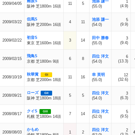
難波S
池添 謙一
1
2009/04/05
11
5
(4.9)
阪神 芝1800m 16頭
(55.0)
但馬S
池添 謙一
5
2009/03/22
4
11
(9.9)
阪神 芝2000m 16頭
(54.0)
初音S
田中 勝春
3
2009/02/22
3
14
(9.4)
東京 芝1600m 16頭
(55.0)
飛鳥S
四位 洋文
6
2009/02/15
6
8
(13.3)
京都 芝1800m 9頭
(54.0)
秋華賞
幸 英明
12
GI
2008/10/19
11
16
(32.6)
京都 芝2000m 18頭
(55.0)
ローズ
四位 洋文
3
GII
2008/09/21
5
5
(6.3)
阪神 芝1800m 18頭
(54.0)
クイS
四位 洋文
5
GIII
2008/08/17
7
14
(9.5)
札幌 芝1800m 14頭
(52.0)
かもめ
四位 洋文
2
2008/08/03
1
2
(3.2)
函館 芝1800m 8頭
(52.0)