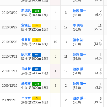
(3.5)
京都 芝2400m 11頭
(56.0)
新潟記
池添 謙一
2
GIII
2010/08/29
4
3
(6.4)
新潟 芝2000m 17頭
(56.0)
宝塚記
幸 英明
13
GI
2010/06/27
6
12
(75.5)
阪神 芝2200m 18頭
(56.0)
天皇賞
福永 祐一
5
GI
2010/05/02
10
14
(13.3)
京都 芝3200m 18頭
(56.0)
阪大賞
池添 謙一
1
GII
2010/03/21
3
11
(4.3)
阪神 芝3000m 14頭
(56.0)
日経新
池添 謙一
2
GII
2010/01/17
1
12
(3.9)
京都 芝2400m 12頭
(54.0)
愛知杯
池添 謙一
1
GIII
2009/12/19
3
2
(3.8)
中京 芝2000m 18頭
(54.0)
エリ女
池添 謙一
6
GI
2009/11/15
5
2
(19.6)
京都 芝2200m 18頭
(56.0)