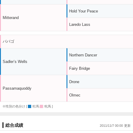
Hold Your Peace
Mitterand
Laredo Lass
パパゴ
Northern Dancer
Sadler’s Wells
Fairy Bridge
Drone
Passamaquoddy
Olmec
※性別の色分け [
:牡馬
:牝馬 ]
総合成績
2011/11/7 00:00