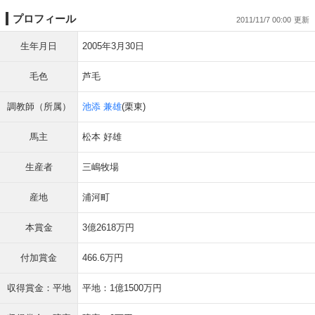
プロフィール
2011/11/7 00:00
生年月日
2005年3月30日
毛色
芦毛
調教師（所属）
池添 兼雄
(栗東)
馬主
松本 好雄
生産者
三嶋牧場
産地
浦河町
本賞金
3億2618万円
付加賞金
466.6万円
収得賞金：平地
平地：1億1500万円