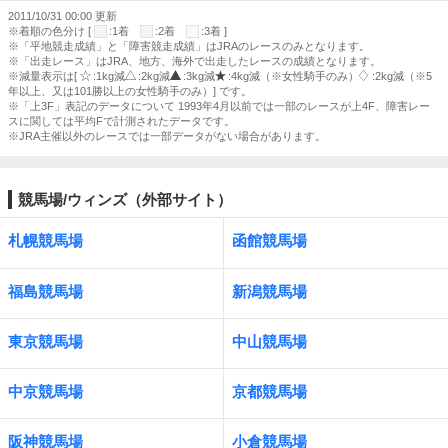
2011/10/31 00:00 更新
※着順の色分け [
:1着
:2着
:3着 ]
※「平地競走成績」と「障害競走成績」はJRAのレースのみとなります。
※「出走レース」はJRA、地方、海外で出走したレースの成績となります。
※減量表示は[
:1kg減
:2kg減
:3kg減
:4kg減（※女性騎手のみ）
:2kg減（※5
年以上、又は101勝以上の女性騎手のみ）] です。
※「上3F」表記のデータについて 1993年4月以前では一部のレースが上4F、障害レー
スに関しては平均Fで計測されたデータです。
※JRA主催以外のレースでは一部データがない場合があります。
競馬場/ウィンズ（外部サイト）
札幌競馬場
函館競馬場
福島競馬場
新潟競馬場
東京競馬場
中山競馬場
中京競馬場
京都競馬場
阪神競馬場
小倉競馬場