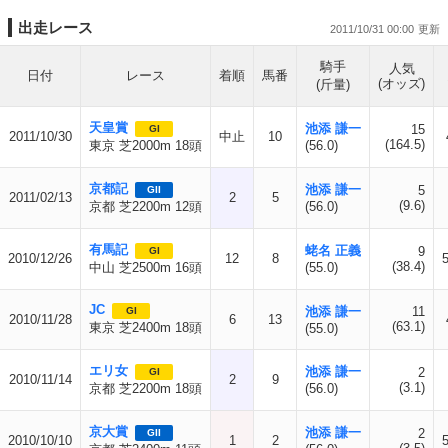
出走レース
2011/10/31 00:00
騎手
人気
日付
レース
着順
馬番
(オッズ)
(斤量)
天皇賞
池添 謙一
15
GI
2011/10/30
中止
10
(164.5)
東京 芝2000m 18頭
(56.0)
京都記
池添 謙一
5
GII
2011/02/13
2
5
(9.6)
京都 芝2200m 12頭
(56.0)
有馬記
蛯名 正義
9
GI
2010/12/26
12
8
(38.4)
中山 芝2500m 16頭
(55.0)
JC
池添 謙一
11
GI
2010/11/28
6
13
(63.1)
東京 芝2400m 18頭
(55.0)
エリ女
池添 謙一
2
GI
2010/11/14
2
9
(3.1)
京都 芝2200m 18頭
(56.0)
京大賞
池添 謙一
2
GII
2010/10/10
1
2