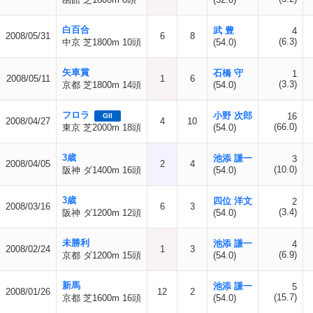
白百合
武 豊
4
2008/05/31
6
8
(6.3)
中京 芝1800m 10頭
(54.0)
矢車賞
石橋 守
1
2008/05/11
1
6
(3.3)
京都 芝1800m 14頭
(54.0)
フロラ
小野 次郎
16
GII
2008/04/27
4
10
(66.0)
東京 芝2000m 18頭
(54.0)
3歳
池添 謙一
3
2008/04/05
2
4
(10.0)
阪神 ダ1400m 16頭
(54.0)
3歳
四位 洋文
2
2008/03/16
6
3
(3.4)
阪神 ダ1200m 12頭
(54.0)
未勝利
池添 謙一
4
2008/02/24
1
3
(6.9)
京都 ダ1200m 15頭
(54.0)
新馬
池添 謙一
5
2008/01/26
12
2
(15.7)
京都 芝1600m 16頭
(54.0)