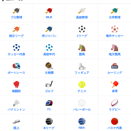
MLB
プロ野球
高校野球
大学野球
独立リーグ
侍ジャパン
Jリーグ
海外サッカー
サッカー代表
高校年代
競馬
地方競馬
ボートレース
大相撲
フィギュア
カーリング
格闘技
ゴルフ
テニス
卓球
F1
バドミントン
バレーボール
ラグビー
NBA
陸上
Bリーグ
バスケ代表