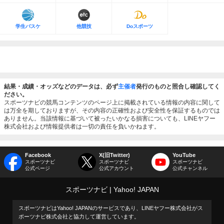
学生バスケ
他競技
Doスポーツ
結果・成績・オッズなどのデータは、必ず
主催者
発行のものと照合し確認してく
ださい。
スポーツナビの競馬コンテンツのページ上に掲載されている情報の内容に関して
は万全を期しておりますが、その内容の正確性および安全性を保証するものでは
ありません。当該情報に基づいて被ったいかなる損害についても、LINEヤフー
株式会社および情報提供者は一切の責任を負いかねます。
Facebook
X(旧Twitter)
YouTube
スポーツナビ
スポーツナビ
スポーツナビ
公式ページ
公式アカウント
公式チャンネル
スポーツナビ
Yahoo! JAPAN
スポーツナビはYahoo! JAPANのサービスであり、LINEヤフー株式会社がス
ポーツナビ株式会社と協力して運営しています。