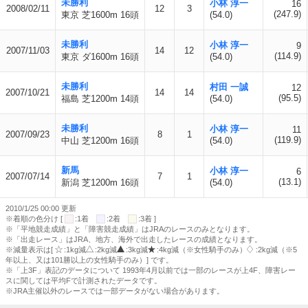
未勝利
小林 淳一
16
2008/02/11
12
3
(247.9)
東京 芝1600m 16頭
(54.0)
未勝利
小林 淳一
9
2007/11/03
14
12
(114.9)
東京 ダ1600m 16頭
(54.0)
未勝利
村田 一誠
12
2007/10/21
14
14
(95.5)
福島 芝1200m 14頭
(54.0)
未勝利
小林 淳一
11
2007/09/23
8
1
(119.9)
中山 芝1200m 16頭
(54.0)
新馬
小林 淳一
6
2007/07/14
7
1
(13.1)
新潟 芝1200m 16頭
(54.0)
2010/1/25 00:00 更新
※着順の色分け [
:1着
:2着
:3着 ]
※「平地競走成績」と「障害競走成績」はJRAのレースのみとなります。
※「出走レース」はJRA、地方、海外で出走したレースの成績となります。
※減量表示は[
:1kg減
:2kg減
:3kg減
:4kg減（※女性騎手のみ）
:2kg減（※5
年以上、又は101勝以上の女性騎手のみ）] です。
※「上3F」表記のデータについて 1993年4月以前では一部のレースが上4F、障害レー
スに関しては平均Fで計測されたデータです。
※JRA主催以外のレースでは一部データがない場合があります。