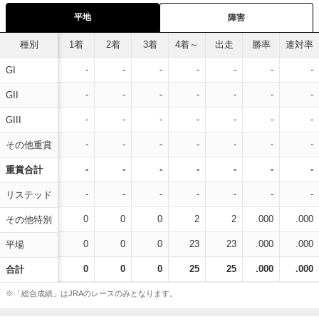
平地
障害
種別
1着
2着
3着
4着～
出走
勝率
連対率
-
-
-
-
-
-
-
GI
-
-
-
-
-
-
-
GII
-
-
-
-
-
-
-
GIII
-
-
-
-
-
-
-
その他重賞
-
-
-
-
-
-
-
重賞合計
-
-
-
-
-
-
-
リステッド
0
0
0
2
2
.000
.000
その他特別
0
0
0
23
23
.000
.000
平場
0
0
0
25
25
.000
.000
合計
※「総合成績」はJRAのレースのみとなります。