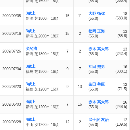
(385.4)
新潟 芝1600m 15頭
(55.0)
3歳上
大野 拓弥
18
2009/09/05
15
11
(583.0)
新潟 芝1800m 18頭
(55.0)
3歳上
松岡 正海
13
2009/08/16
15
2
(88.8)
新潟 芝2000m 18頭
(55.0)
尖閣湾
赤木 高太郎
13
2009/07/26
7
2
(242.4)
新潟 芝1800m 15頭
(55.0)
3歳上
江田 照男
16
2009/07/04
9
7
(338.1)
福島 芝1800m 16頭
(55.0)
3歳上
柴田 善臣
13
2009/06/20
9
13
(71.5)
福島 芝1200m 16頭
(55.0)
4歳上
赤木 高太郎
16
2009/05/03
7
16
(248.5)
新潟 芝1200m 16頭
(55.0)
4歳上
武士沢 友治
12
2009/03/28
12
2
(109.5)
中山 ダ1200m 16頭
(55.0)