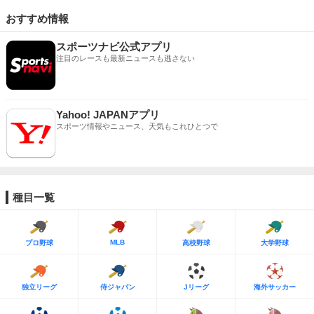
おすすめ情報
スポーツナビ公式アプリ
注目のレースも最新ニュースも逃さない
Yahoo! JAPANアプリ
スポーツ情報やニュース、天気もこれひとつで
種目一覧
MLB
プロ野球
高校野球
大学野球
独立リーグ
侍ジャパン
Jリーグ
海外サッカー