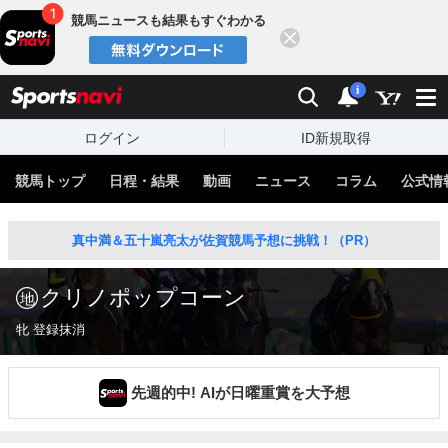
競馬ニュースも結果もすぐわかる
閉じる
スポーツナビ
検索
通知
i
ログイン
ID新規取得
競馬トップ
日程・結果
動画
ニュース
コラム
公式情
真中満＆五十嵐亮太が佐賀競馬予想に挑戦！（PR）
クリノポップコーン
牝 登録抹消
先週的中! AIが日曜重賞を大予想