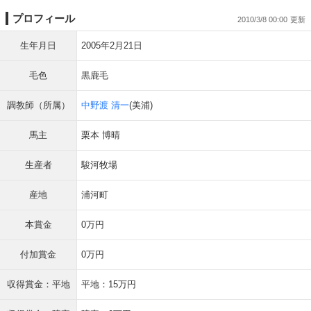
プロフィール
2010/3/8 00:00
生年月日
2005年2月21日
毛色
黒鹿毛
調教師（所属）
中野渡 清一
(美浦)
馬主
栗本 博晴
生産者
駿河牧場
産地
浦河町
本賞金
0万円
付加賞金
0万円
収得賞金：平地
平地：15万円