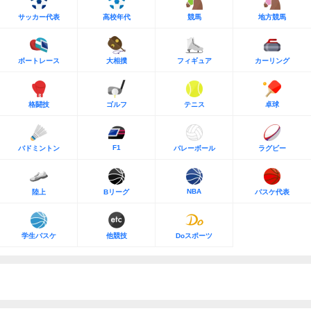
サッカー代表
高校年代
競馬
地方競馬
ボートレース
大相撲
フィギュア
カーリング
格闘技
ゴルフ
テニス
卓球
F1
バドミントン
バレーボール
ラグビー
NBA
陸上
Bリーグ
バスケ代表
学生バスケ
他競技
Doスポーツ