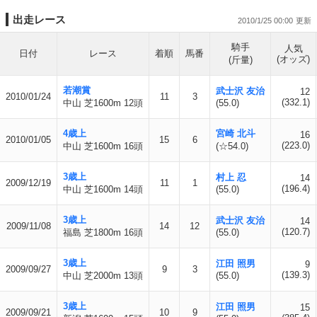
出走レース
2010/1/25 00:00
騎手
人気
日付
レース
着順
馬番
(オッズ)
(斤量)
若潮賞
武士沢 友治
12
2010/01/24
11
3
(332.1)
中山 芝1600m 12頭
(55.0)
4歳上
宮崎 北斗
16
2010/01/05
15
6
(223.0)
中山 芝1600m 16頭
(☆54.0)
3歳上
村上 忍
14
2009/12/19
11
1
(196.4)
中山 芝1600m 14頭
(55.0)
3歳上
武士沢 友治
14
2009/11/08
14
12
(120.7)
福島 芝1800m 16頭
(55.0)
3歳上
江田 照男
9
2009/09/27
9
3
(139.3)
中山 芝2000m 13頭
(55.0)
3歳上
江田 照男
15
2009/09/21
10
9