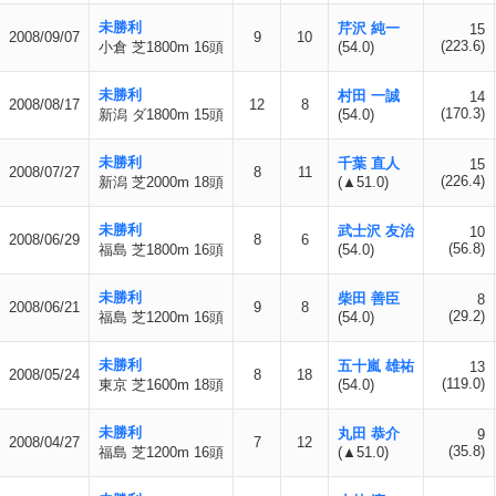
未勝利
芹沢 純一
15
2008/09/07
9
10
(223.6)
小倉 芝1800m 16頭
(54.0)
未勝利
村田 一誠
14
2008/08/17
12
8
(170.3)
新潟 ダ1800m 15頭
(54.0)
未勝利
千葉 直人
15
2008/07/27
8
11
(226.4)
新潟 芝2000m 18頭
(▲51.0)
未勝利
武士沢 友治
10
2008/06/29
8
6
(56.8)
福島 芝1800m 16頭
(54.0)
未勝利
柴田 善臣
8
2008/06/21
9
8
(29.2)
福島 芝1200m 16頭
(54.0)
未勝利
五十嵐 雄祐
13
2008/05/24
8
18
(119.0)
東京 芝1600m 18頭
(54.0)
未勝利
丸田 恭介
9
2008/04/27
7
12
(35.8)
福島 芝1200m 16頭
(▲51.0)