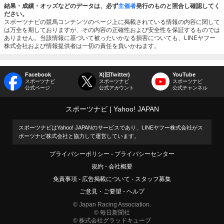
結果・成績・オッズなどのデータは、必ず
主催者
発行のものと照合し確認してく
ださい。
スポーツナビの競馬コンテンツのページ上に掲載されている情報の内容に関して
は万全を期しておりますが、その内容の正確性および安全性を保証するものでは
ありません。当該情報に基づいて被ったいかなる損害についても、LINEヤフー
株式会社および情報提供者は一切の責任を負いかねます。
Facebook
X(旧Twitter)
YouTube
スポーツナビ
スポーツナビ
スポーツナビ
公式ページ
公式アカウント
公式チャンネル
スポーツナビ
Yahoo! JAPAN
スポーツナビはYahoo! JAPANのサービスであり、LINEヤフー株式会社がス
ポーツナビ株式会社と協力して運営しています。
プライバシーポリシー
プライバシーセンター
規約
会社概要
免責事項
広告掲載について
スタッフ募集
ご意見・ご要望
ヘルプ
© Japan Racing Association.
© 毎日新聞社
© 株式会社グラッドキューブ