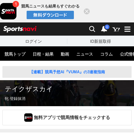
競馬ニュースも結果もすぐわかる
閉じる
スポーツナビ
検索
通知
i
ログイン
ID新規取得
競馬トップ
日程・結果
動画
ニュース
コラム
公式情
【連載】競馬予想AI『VUMA』の3連複指南
テイクザスカイ
牝 登録抹消
無料アプリで競馬情報をチェックする