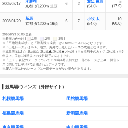
未勝利
渡辺 薫彦
5
2008/02/17
6
2
(17.9)
京都 ダ1200m 11頭
(54.0)
新馬
小牧 太
10
2008/01/20
6
7
(60.8)
京都 ダ1200m 16頭
(54.0)
2010/8/23 00:00 更新
※着順の色分け [
:1着
:2着
:3着 ]
※「平地競走成績」と「障害競走成績」はJRAのレースのみとなります。
※「出走レース」はJRA、地方、海外で出走したレースの成績となります。
※減量表示は[
:1kg減
:2kg減
:3kg減
:4kg減（※女性騎手のみ）
:2kg減（※5
年以上、又は101勝以上の女性騎手のみ）] です。
※「上3F」表記のデータについて 1993年4月以前では一部のレースが上4F、障害レー
スに関しては平均Fで計測されたデータです。
※JRA主催以外のレースでは一部データがない場合があります。
競馬場/ウィンズ（外部サイト）
札幌競馬場
函館競馬場
福島競馬場
新潟競馬場
東京競馬場
中山競馬場