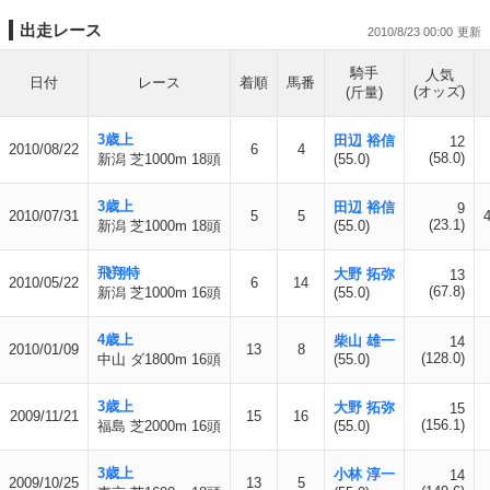
出走レース
2010/8/23 00:00
騎手
人気
日付
レース
着順
馬番
(オッズ)
(斤量)
3歳上
田辺 裕信
12
2010/08/22
6
4
(58.0)
新潟 芝1000m 18頭
(55.0)
3歳上
田辺 裕信
9
2010/07/31
5
5
(23.1)
新潟 芝1000m 18頭
(55.0)
飛翔特
大野 拓弥
13
2010/05/22
6
14
(67.8)
新潟 芝1000m 16頭
(55.0)
4歳上
柴山 雄一
14
2010/01/09
13
8
(128.0)
中山 ダ1800m 16頭
(55.0)
3歳上
大野 拓弥
15
2009/11/21
15
16
(156.1)
福島 芝2000m 16頭
(55.0)
3歳上
小林 淳一
14
2009/10/25
13
5