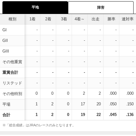
平地
障害
種別
1着
2着
3着
4着～
出走
勝率
連対率
-
-
-
-
-
-
-
GI
-
-
-
-
-
-
-
GII
-
-
-
-
-
-
-
GIII
-
-
-
-
-
-
-
その他重賞
-
-
-
-
-
-
-
重賞合計
-
-
-
-
-
-
-
リステッド
0
0
0
2
2
.000
.000
その他特別
1
2
0
17
20
.050
.150
平場
1
2
0
19
22
.045
.136
合計
※「総合成績」はJRAのレースのみとなります。