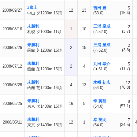
3歳上
吉田 豊
5
2008/09/27
12
13
(15.4)
中山 ダ1200m 16頭
(53.0)
未勝利
三浦 皇成
2
2008/08/16
1
10
(3.7)
札幌 ダ1000m 11頭
(△52.0)
未勝利
三浦 皇成
2
2008/07/26
2
15
(3.8)
函館 芝1200m 16頭
(△52.0)
未勝利
丸田 恭介
5
2008/07/12
2
4
(11.7)
函館 芝1200m 15頭
(▲51.0)
未勝利
木幡 初広
12
2008/06/28
4
13
(76.8)
函館 芝1200m 14頭
(54.0)
未勝利
幸 英明
8
2008/05/25
16
5
(57.1)
東京 ダ1400m 16頭
(54.0)
未勝利
幸 英明
7
2008/05/11
12
1
(34.5)
東京 ダ1400m 13頭
(54.0)