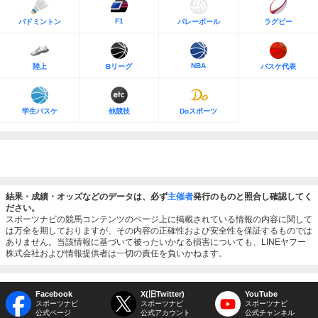
F1
バドミントン
バレーボール
ラグビー
NBA
陸上
Bリーグ
バスケ代表
学生バスケ
他競技
Doスポーツ
結果・成績・オッズなどのデータは、必ず
主催者
発行のものと照合し確認してく
ださい。
スポーツナビの競馬コンテンツのページ上に掲載されている情報の内容に関して
は万全を期しておりますが、その内容の正確性および安全性を保証するものでは
ありません。当該情報に基づいて被ったいかなる損害についても、LINEヤフー
株式会社および情報提供者は一切の責任を負いかねます。
Facebook
X(旧Twitter)
YouTube
スポーツナビ
スポーツナビ
スポーツナビ
公式ページ
公式アカウント
公式チャンネル