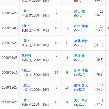
(149.6)
東京 芝1600m 18頭
(55.0)
3歳上
柴山 雄一
10
2009/09/26
7
1
(96.3)
中山 芝1800m 14頭
(55.0)
3歳上
田中 博康
10
2009/09/05
13
16
(53.2)
札幌 芝1200m 16頭
(55.0)
4歳上
嘉藤 貴行
18
2009/05/23
10
11
(241.0)
東京 芝1400m 18頭
(55.0)
伏拝特
石橋 脩
6
2009/04/25
9
4
(19.5)
福島 芝1200m 16頭
(55.0)
4歳上
田中 博康
13
2009/01/10
14
8
(76.3)
中山 ダ1800m 16頭
(☆53.0)
3歳上
的場 勇人
9
2008/12/27
8
15
(34.3)
中京 ダ1000m 16頭
(☆53.0)
3歳上
丸田 恭介
5
2008/11/24
13
4
(12.2)
福島 ダ1150m 15頭
(▲51.0)