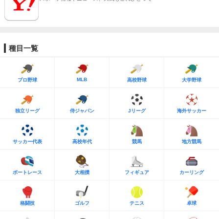
種目一覧
MLB
プロ野球
高校野球
大学野球
独立リーグ
侍ジャパン
Jリーグ
海外サッカー
サッカー代表
高校年代
競馬
地方競馬
ボートレース
大相撲
フィギュア
カーリング
格闘技
ゴルフ
テニス
卓球