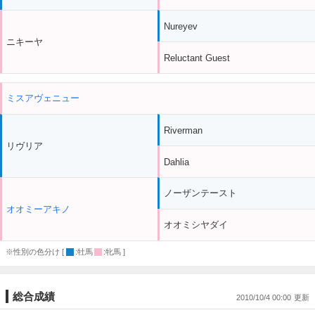
Nureyev
ニキーヤ
Reluctant Guest
ミスアヴェニュー
Riverman
リヴリア
Dahlia
ノーザンテースト
オオミーアキノ
オオミシヤダイ
※性別の色分け [
:牡馬
:牝馬 ]
総合成績
2010/10/4 00:00